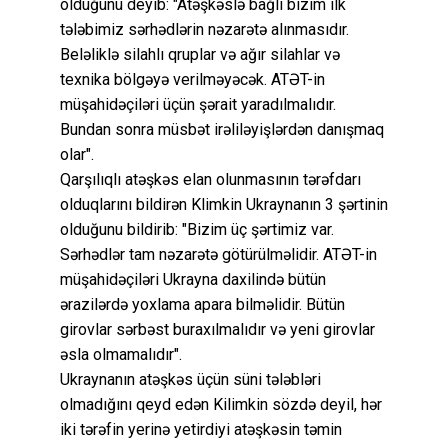
olduğunu deyib: "Atəşkəslə bağlı bizim ilk
tələbimiz sərhədlərin nəzarətə alınmasıdır.
Beləliklə silahlı qruplar və ağır silahlar və
texnika bölgəyə verilməyəcək. ATƏT-in
müşahidəçiləri üçün şərait yaradılmalıdır.
Bundan sonra müsbət irəliləyişlərdən danışmaq
olar".
Qarşılıqlı atəşkəs elan olunmasının tərəfdarı
olduqlarını bildirən Klimkin Ukraynanın 3 şərtinin
olduğunu bildirib: "Bizim üç şərtimiz var.
Sərhədlər tam nəzarətə götürülməlidir. ATƏT-in
müşahidəçiləri Ukrayna daxilində bütün
ərazilərdə yoxlama apara bilməlidir. Bütün
girovlar sərbəst buraxılmalıdır və yeni girovlar
əsla olmamalıdır".
Ukraynanın atəşkəs üçün süni tələbləri
olmadığını qeyd edən Kilimkin sözdə deyil, hər
iki tərəfin yerinə yetirdiyi atəşkəsin təmin