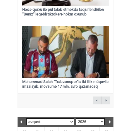
Hədə-qorxu ilə pul tələb etməkdə təqsirləndirilən
"Bəniz" ləqəbli tiktokerə hökm oxunub
Məhəmməd Salah “Trabzonspor”la iki illik müqavilə
imzalayıb, mövsümə 17 mln. avro qazanacaq