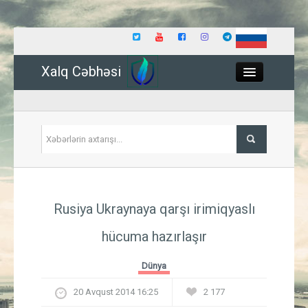
Xalq Cəbhəsi
Close
Siyasət
Rusiya Ukraynaya qarşı irimiqyaslı
İqtisadiyyat
hücuma hazırlaşır
Dünya
Dünya
Hadisə
20 Avqust 2014 16:25
2 177