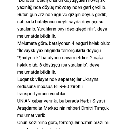
"Donbas" batalyonunun döyüşçüləri İlovaysk
yaxınlığında döyüş mövqeyindən geri çəkilib.
Bütün gün ərzində ağır və qızğın döyüş gedib,
nəticədə batalyonun xeyli sayda döyüşçüsü
yaralanıb. Yaralıların sayı dəqiqləşdirilir", deyə
məlumatda bildirilir.
Məlumata görə, batalyonun 4 əsgəri həlak olub:
"İlovaysk yaxınlığında terrorçularla döyüşü
"Şaxtyorsk" batalyonu davam etdirir: 2 nəfər
həlak olub, 6 döyüşçü isə yaralanıb", deyə
məlumatda bildirilir.
Luqansk vilayətində separatçılar Ukrayna
ordusuna məxsus BTR-80 zirehli
transportyorunu vurublar.
UNİAN xəbər verir ki, bu barədə Hərbi-Siyasi
Araşdırmalar Mərkəzinin rəhbəri Dmitri Tımçuk
məlumat verib.
Onun sözlərinə görə, terrorçular həmin əraziləri