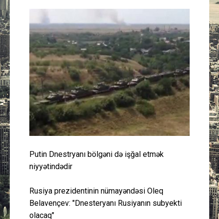
Güney Azərbaycan
Mədəniyyət
Müsahibə
İdman
Layihə
Gündəm
Putin Dnestryanı bölgəni də işğal etmək
Cəmiyyət
niyyətindədir
Peşə etikası
Rusiya prezidentinin nümayəndəsi Oleq
Belavençev: "Dnesteryanı Rusiyanın subyekti
Əlaqə
olacaq"