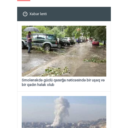
Xəbər lenti
Smolenskdə güclü qasırğa nəticəsində bir uşaq və
bir qadın həlak olub