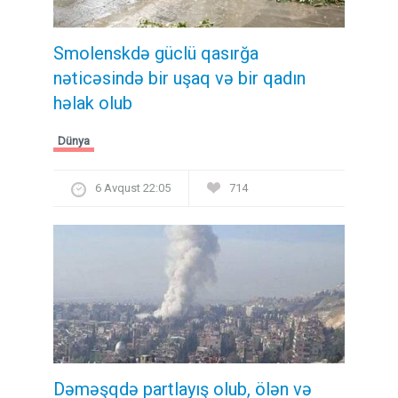
Smolenskdə güclü qasırğa
nəticəsində bir uşaq və bir qadın
həlak olub
Dünya
6 Avqust 22:05
714
Dəməşqdə partlayış olub, ölən və