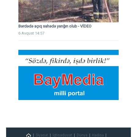
Bərdədə açıq sahədə yanğın olub - VİDEO
6 Avqust 14:57
Siyasət
İqtisadiyyat
Dünya
Hadisə