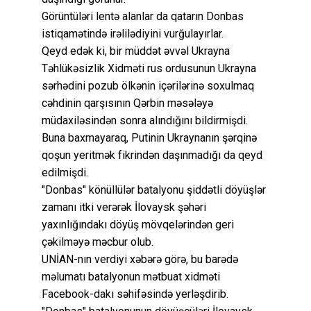
Görüntüləri lentə alanlar da qatarın Donbas
istiqamətində irəlilədiyini vurğulayırlar.
Qeyd edək ki, bir müddət əvvəl Ukrayna
Təhlükəsizlik Xidməti rus ordusunun Ukrayna
sərhədini pozub ölkənin içərilərinə soxulmaq
cəhdinin qarşısının Qərbin məsələyə
müdaxiləsindən sonra alındığını bildirmişdi.
Buna baxmayaraq, Putinin Ukraynanın şərqinə
qoşun yeritmək fikrindən daşınmadığı da qeyd
edilmişdi.
"Donbas" könüllülər batalyonu şiddətli döyüşlər
zamanı itki verərək İlovaysk şəhəri
yaxınlığındakı döyüş mövqelərindən geri
çəkilməyə məcbur olub.
UNİAN-nın verdiyi xəbərə görə, bu barədə
məlumatı batalyonun mətbuat xidməti
Facebook-dakı səhifəsində yerləşdirib.