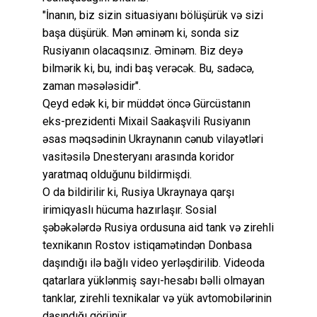
"İnanın, biz sizin situasiyanı bölüşürük və sizi
başa düşürük. Mən əminəm ki, sonda siz
Rusiyanın olacaqsınız. Əminəm. Biz deyə
bilmərik ki, bu, indi baş verəcək. Bu, sadəcə,
zaman məsələsidir".
Qeyd edək ki, bir müddət öncə Gürcüstanın
eks-prezidenti Mixail Saakaşvili Rusiyanın
əsas məqsədinin Ukraynanın cənub vilayətləri
vasitəsilə Dnesteryanı arasında koridor
yaratmaq olduğunu bildirmişdi.
O da bildirilir ki, Rusiya Ukraynaya qarşı
irimiqyaslı hücuma hazırlaşır. Sosial
şəbəkələrdə Rusiya ordusuna aid tank və zirehli
texnikanın Rostov istiqamətindən Donbasa
daşındığı ilə bağlı video yerləşdirilib. Videoda
qatarlara yüklənmiş sayı-hesabı bəlli olmayan
tanklar, zirehli texnikalar və yük avtomobilərinin
daşındığı görünür.