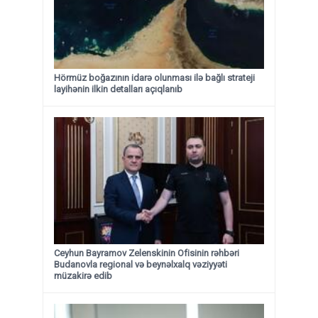
Hörmüz boğazının idarə olunması ilə bağlı strateji
layihənin ilkin detalları açıqlanıb
Ceyhun Bayramov Zelenskinin Ofisinin rəhbəri
Budanovla regional və beynəlxalq vəziyyəti
müzakirə edib