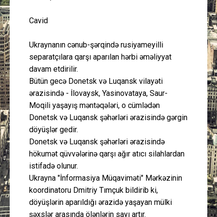
Cavid
Ukraynanın cənub-şərqində rusiyameyilli
separatçılara qarşı aparılan hərbi əməliyyat
davam etdirilir.
Bütün gecə Donetsk və Luqansk vilayəti
ərazisində - İlovaysk, Yasinovataya, Saur-
Moqili yaşayış məntəqələri, o cümlədən
Donetsk və Luqansk şəhərləri ərazisində gərgin
döyüşlər gedir.
Donetsk və Luqansk şəhərləri ərazisində
hökumət qüvvələrinə qarşı ağır atıcı silahlardan
istifadə olunur.
Ukrayna "İnformasiya Müqaviməti" Mərkəzinin
koordinatoru Dmitriy Tımçuk bildirib ki,
döyüşlərin aparıldığı ərazidə yaşayan mülki
şəxslər arasında ölənlərin sayı artır.