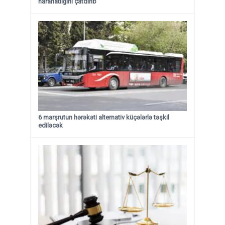
narahatlığını çatdırıb
6 marşrutun hərəkəti alternativ küçələrlə təşkil
ediləcək