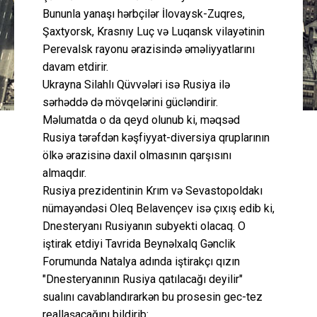
Bununla yanaşı hərbçilər İlovaysk-Zuqres,
Şaxtyorsk, Krasnıy Luç və Luqansk vilayətinin
Perevalsk rayonu ərazisində əməliyyatlarını
davam etdirir.
Ukrayna Silahlı Qüvvələri isə Rusiya ilə
sərhəddə də mövqelərini gücləndirir.
Məlumatda o da qeyd olunub ki, məqsəd
Rusiya tərəfdən kəşfiyyat-diversiya qruplarının
ölkə ərazisinə daxil olmasının qarşısını
almaqdır.
Rusiya prezidentinin Krım və Sevastopoldakı
nümayəndəsi Oleq Belavençev isə çıxış edib ki,
Dnesteryanı Rusiyanın subyekti olacaq. O
iştirak etdiyi Tavrida Beynəlxalq Gənclik
Forumunda Natalya adında iştirakçı qızın
"Dnesteryanının Rusiya qatılacağı deyilir"
sualını cavablandırarkən bu prosesin gec-tez
reallaşacağını bildirib: