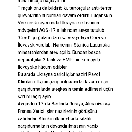
minalamağa başlayıblar.
Tımçuk onu da bildirib ki, terrorçular anti-terror
qüvvələrinə hücumları davam etdirir. Luqanskın
Verqunsk rayonunda Ukrayna ordusunun
mövqeləri AQS-17 silahından atəşə tutulub.
"Qrad" qurğularından isə Vesyolaya Qora və
İlovaysk vurulub. Həmçinin, Staniça Luqanska
minaatanlardan atəş açılıb. Bundan başqa
separatçılar 2 tank və BMP-nin köməyilə
İlovayska hücum ediblər.
Bu arada Ukrayna xarici işlər naziri Pavel
Klimkin ölkənin şərq bölgəsində davam edən
qarşıdurmalarda atəşkəsin təmin edilməsi üçün
şərtləri açıqlayıb.
Avqustun 17-də Berlində Rusiya, Almaniya və
Fransa Xarici İşlər nazirlərinin görüşünü
xatırladan Klimkin ilk növbədə silahlı
qarşıdurmaların dayandırılmasının vacib