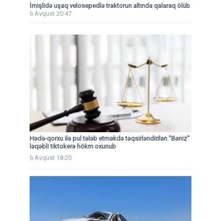
İmişlidə uşaq velosepedlə traktorun altında qalaraq ölüb
6 Avqust 20:47
Hədə-qorxu ilə pul tələb etməkdə təqsirləndirilən "Bəniz"
ləqəbli tiktokerə hökm oxunub
6 Avqust 18:20