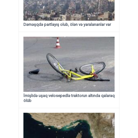
Dəməşqdə partlayış olub, ölən və yaralananlar var
İmişlidə uşaq velosepedlə traktorun altında qalaraq
ölüb