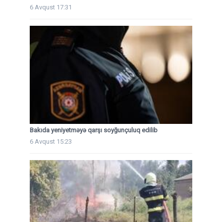
6 Avqust 17:31
Bakıda yeniyetməyə qarşı soyğunçuluq edilib
6 Avqust 15:23