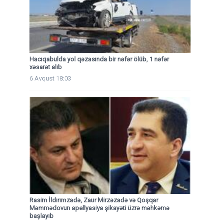
Hacıqabulda yol qəzasında bir nəfər ölüb, 1 nəfər
xəsarət alıb
6 Avqust 18:03
Rasim İldırımzadə, Zaur Mirzəzadə və Qoşqar
Məmmədovun apellyasiya şikayəti üzrə məhkəmə
başlayıb