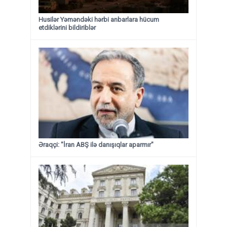
Husilər Yəməndəki hərbi anbarlara hücum
etdiklərini bildiriblər
Əraqçi: "İran ABŞ ilə danışıqlar aparmır"