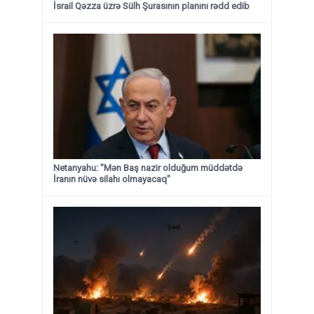
İsrail Qəzza üzrə Sülh Şurasının planını rədd edib
Netanyahu: "Mən Baş nazir olduğum müddətdə
İranın nüvə silahı olmayacaq"