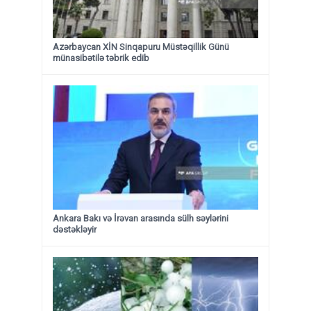
Azərbaycan XİN Sinqapuru Müstəqillik Günü
münasibətilə təbrik edib
Ankara Bakı və İrəvan arasında sülh səylərini
dəstəkləyir