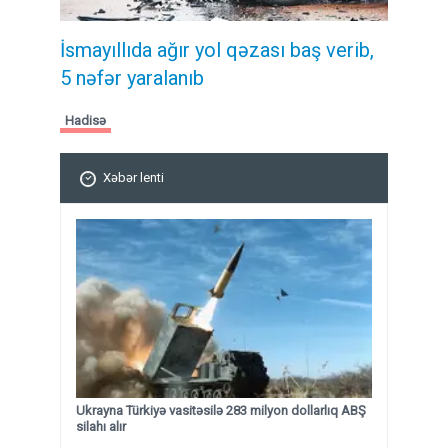
İsmayıllıda ağır yol qəzası baş verib,
5 nəfər yaralanıb
Hadisə
Xəbər lenti
Ukrayna Türkiyə vasitəsilə 283 milyon dollarlıq ABŞ
silahı alır