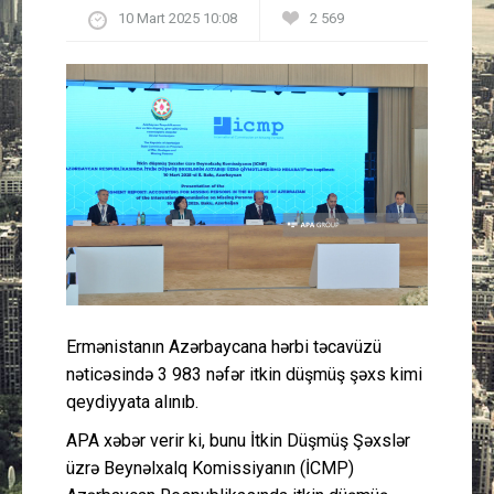
10 Mart 2025 10:08
2 569
Güney Azərbaycan
Mədəniyyət
Müsahibə
İdman
Layihə
Gündəm
Ermənistanın Azərbaycana hərbi təcavüzü
Cəmiyyət
nəticəsində 3 983 nəfər itkin düşmüş şəxs kimi
qeydiyyata alınıb.
Peşə etikası
APA xəbər verir ki, bunu İtkin Düşmüş Şəxslər
üzrə Beynəlxalq Komissiyanın (İCMP)
Əlaqə