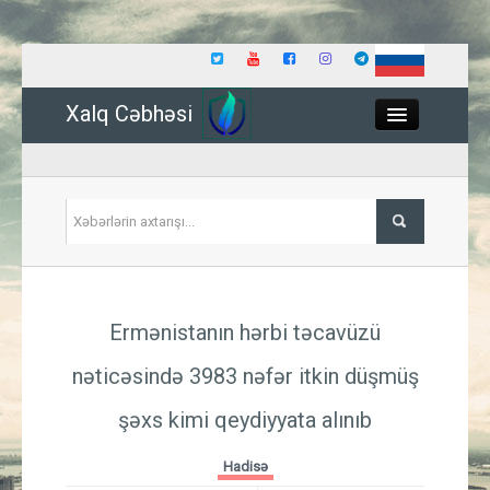
Xalq Cəbhəsi
Close
Siyasət
Ermənistanın hərbi təcavüzü
İqtisadiyyat
nəticəsində 3983 nəfər itkin düşmüş
Dünya
şəxs kimi qeydiyyata alınıb
Hadisə
Hadisə