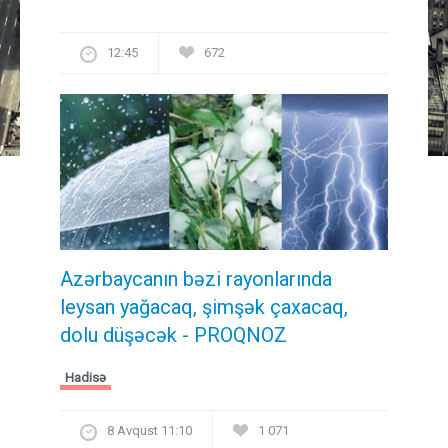
12:45
672
Azərbaycanın bəzi rayonlarında
leysan yağacaq, şimşək çaxacaq,
dolu düşəcək - PROQNOZ
Hadisə
8 Avqust 11:10
1 071