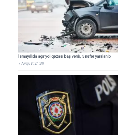
İsmayıllıda ağır yol qəzası baş verib, 5 nəfər yaralanıb
7 Avqust 21:39