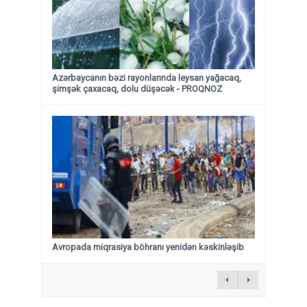
Azərbaycanın bəzi rayonlarında leysan yağacaq,
şimşək çaxacaq, dolu düşəcək - PROQNOZ
Avropada miqrasiya böhranı yenidən kəskinləşib