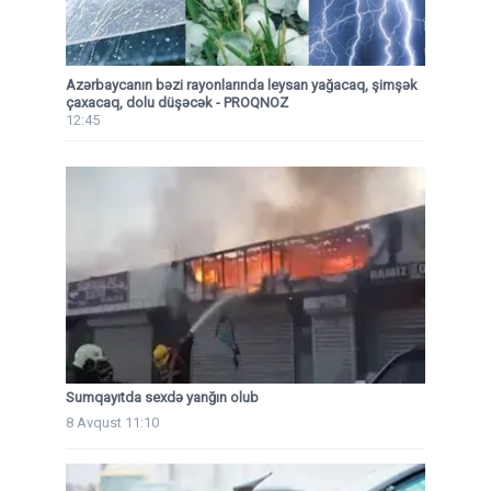
Azərbaycanın bəzi rayonlarında leysan yağacaq, şimşək
çaxacaq, dolu düşəcək - PROQNOZ
12:45
Sumqayıtda sexdə yanğın olub
8 Avqust 11:10