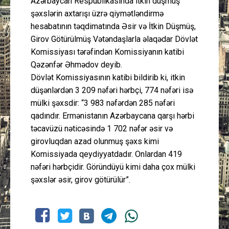
Azərbaycan Respublikasında itkin düşmüş
şəxslərin axtarışı üzrə qiymətləndirmə
hesabatının təqdimatında Əsir və İtkin Düşmüş,
Girov Götürülmüş Vətəndaşlarla əlaqədar Dövlət
Komissiyası tərəfindən Komissiyanın katibi
Qəzənfər Əhmədov deyib.
Dövlət Komissiyasının katibi bildirib ki, itkin
düşənlərdən 3 209 nəfəri hərbçi, 774 nəfəri isə
mülki şəxsdir: “3 983 nəfərdən 285 nəfəri
qadındır. Ermənistanın Azərbaycana qarşı hərbi
təcavüzü nəticəsində 1 702 nəfər əsir və
girovluqdan azad olunmuş şəxs kimi
Komissiyada qeydiyyatdadır. Onlardan 419
nəfəri hərbçidir. Göründüyü kimi daha çox mülki
şəxslər əsir, girov götürülür”.