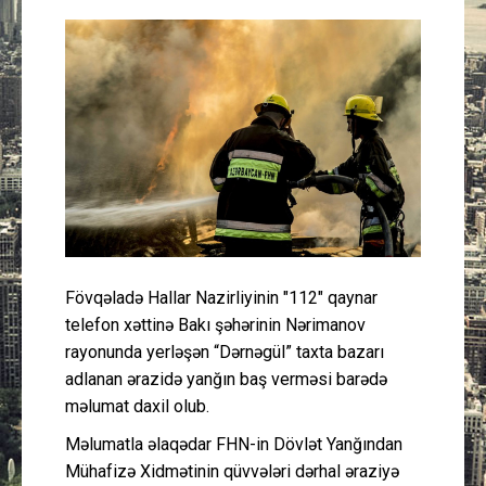
Güney Azərbaycan
Mədəniyyət
Müsahibə
İdman
Layihə
Fövqəladə Hallar Nazirliyinin "112" qaynar
Gündəm
telefon xəttinə Bakı şəhərinin Nərimanov
rayonunda yerləşən “Dərnəgül” taxta bazarı
Cəmiyyət
adlanan ərazidə yanğın baş verməsi barədə
məlumat daxil olub.
Peşə etikası
Məlumatla əlaqədar FHN-in Dövlət Yanğından
Mühafizə Xidmətinin qüvvələri dərhal əraziyə
Əlaqə