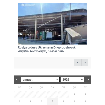
Rusiya ordusu Ukraynanın Dnepropetrovsk
vilayətini bombalayıb, 5 nəfər ölüb
BE
ÇA
ÇƏ
CA
CÜ
ŞƏ
BZ
1
2
3
4
5
6
7
8
9