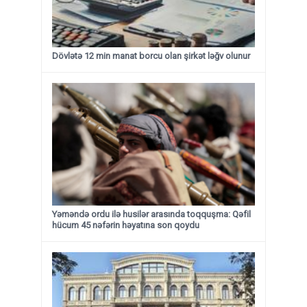
Dövlətə 12 min manat borcu olan şirkət ləğv olunur
Yəməndə ordu ilə husilər arasında toqquşma: Qəfil
hücum 45 nəfərin həyatına son qoydu