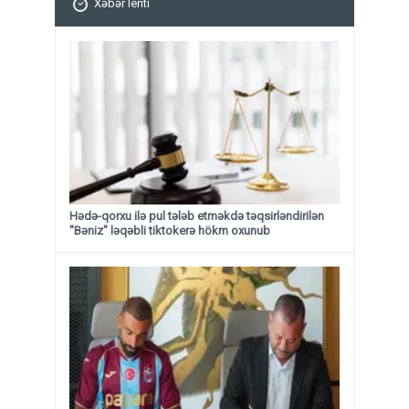
Xəbər lenti
Hədə-qorxu ilə pul tələb etməkdə təqsirləndirilən
"Bəniz" ləqəbli tiktokerə hökm oxunub