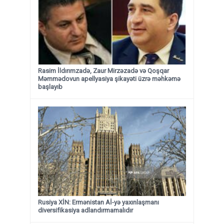
Rasim İldırımzadə, Zaur Mirzəzadə və Qoşqar
Məmmədovun apellyasiya şikayəti üzrə məhkəmə
başlayıb
Rusiya XİN: Ermənistan Aİ-yə yaxınlaşmanı
diversifikasiya adlandırmamalıdır