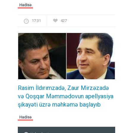
Hadisə
17:31
427
Rasim İldırımzadə, Zaur Mirzəzadə
və Qoşqar Məmmədovun apellyasiya
şikayəti üzrə məhkəmə başlayıb
Hadisə