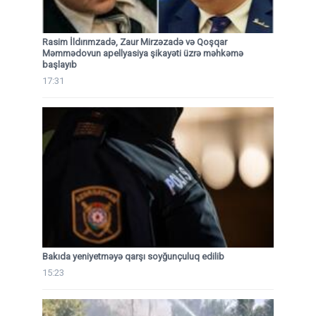
Rasim İldırımzadə, Zaur Mirzəzadə və Qoşqar
Məmmədovun apellyasiya şikayəti üzrə məhkəmə
başlayıb
17:31
Bakıda yeniyetməyə qarşı soyğunçuluq edilib
15:23