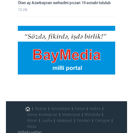
Ötən ay Azərbaycan sərhədini pozan 19 əcnəbi tutulub
13:28
Siyasət
İqtisadiyyat
Dünya
Hadisə
Güney Azərbaycan
Mədəniyyət
Müsahibə
İdman
Layihə
Ədəbiyyat
Gündəm
Cəmiyyət
Əlaqə
İstifadə şərtləri