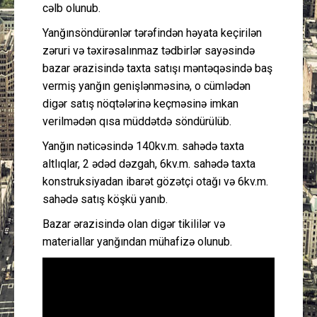
cəlb olunub.
Yanğınsöndürənlər tərəfindən həyata keçirilən
zəruri və təxirəsalınmaz tədbirlər sayəsində
bazar ərazisində taxta satışı məntəqəsində baş
vermiş yanğın genişlənməsinə, o cümlədən
digər satış nöqtələrinə keçməsinə imkan
verilmədən qısa müddətdə söndürülüb.
Yanğın nəticəsində 140kv.m. sahədə taxta
altlıqlar, 2 ədəd dəzgah, 6kv.m. sahədə taxta
konstruksiyadan ibarət gözətçi otağı və 6kv.m.
sahədə satış köşkü yanıb.
Bazar ərazisində olan digər tikililər və
materiallar yanğından mühafizə olunub.