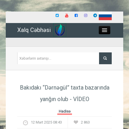
Xalq Cəbhəsi
Close
Siyasət
Bakıdakı “Dərnəgül” taxta bazarında
İqtisadiyyat
yanğın olub
- VİDEO
Dünya
Hadisə
Hadisə
12 Mart 2025 08:43
2 863