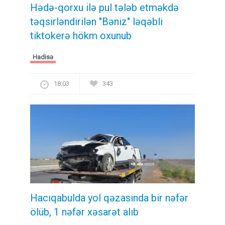
Hədə-qorxu ilə pul tələb etməkdə
təqsirləndirilən "Bəniz" ləqəbli
tiktokerə hökm oxunub
Hadisə
18:03
343
Hacıqabulda yol qəzasında bir nəfər
ölüb, 1 nəfər xəsarət alıb