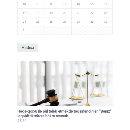
10
11
12
13
14
15
16
17
18
19
20
21
22
23
24
25
26
27
28
29
30
31
Hadisə
Hədə-qorxu ilə pul tələb etməkdə təqsirləndirilən "Bəniz"
ləqəbli tiktokerə hökm oxunub
18:20