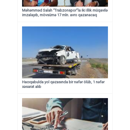
Məhəmməd Salah “Trabzonspor”la iki illik müqavilə
imzalayıb, mövsümə 17 mln. avro qazanacaq
Hacıqabulda yol qəzasında bir nəfər ölüb, 1 nəfər
xəsarət alıb