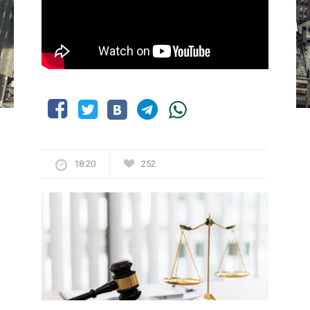
18:20
252