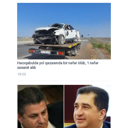
Hacıqabulda yol qəzasında bir nəfər ölüb, 1 nəfər
xəsarət alıb
18:03