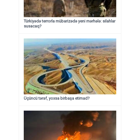
Türkiyədə terrorla mübarizədə yeni mərhələ: silahlar
susacaq?
Üçüncü tərəf, yoxsa birbaşa etimad?