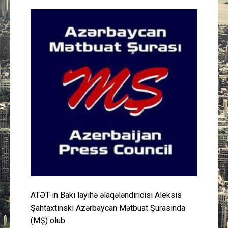
Güney Azərbaycan
Mədəniyyət
Müsahibə
İdman
Layihə
Gündəm
Cəmiyyət
ATƏT-in Bakı layihə əlaqələndiricisi Aleksis
Peşə etikası
Şahtaxtinski Azərbaycan Mətbuat Şurasında
(MŞ) olub.
Əlaqə