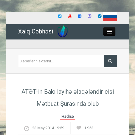
Xalq Cəbhəsi
Close
Siyasət
ATƏT-in Bakı layihə əlaqələndiricisi
İqtisadiyyat
Mətbuat Şurasında olub
Dünya
Hadisə
Hadisə
23 May 2014 19:59
1 953