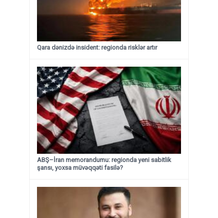
Qara dənizdə insident: regionda risklər artır
ABŞ–İran memorandumu: regionda yeni sabitlik
şansı, yoxsa müvəqqəti fasilə?