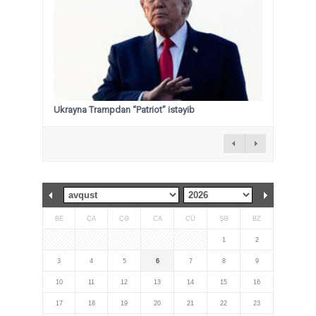
Ukrayna Trampdan “Patriot” istəyib
BE
ÇA
ÇƏ
CA
CÜ
ŞƏ
BZ
1
2
3
4
5
6
7
8
9
10
11
12
13
14
15
16
17
18
19
20
21
22
23