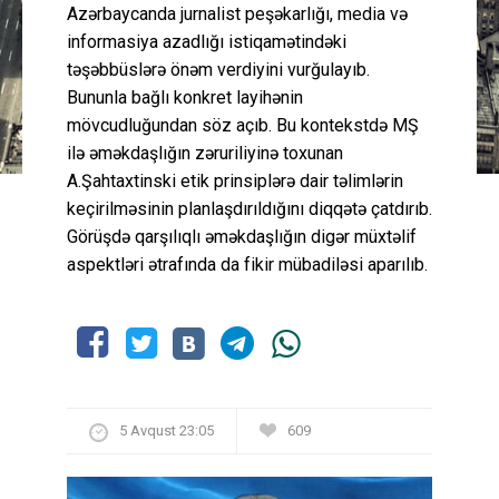
Azərbaycanda jurnalist peşəkarlığı, media və
informasiya azadlığı istiqamətindəki
təşəbbüslərə önəm verdiyini vurğulayıb.
Bununla bağlı konkret layihənin
mövcudluğundan söz açıb. Bu kontekstdə MŞ
ilə əməkdaşlığın zəruriliyinə toxunan
A.Şahtaxtinski etik prinsiplərə dair təlimlərin
keçirilməsinin planlaşdırıldığını diqqətə çatdırıb.
Görüşdə qarşılıqlı əməkdaşlığın digər müxtəlif
aspektləri ətrafında da fikir mübadiləsi aparılıb.
5 Avqust 23:05
609