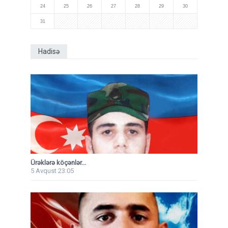
24
25
26
27
28
29
30
31
Hadisə
Ürəklərə köçənlər...
5 Avqust 23:05