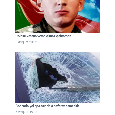
Qəlbini Vətənə verən ölməz qəhrəman
5 Avqust 23:02
Gəncədə yol qəzasında 3 nəfər xəsarət alıb
5 Avqust 19:28