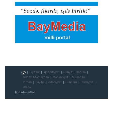
Siyasət
İqtisadiyyat
Dünya
Hadisə
Güney Azərbaycan
Mədəniyyət
Müsahibə
İdman
Layihə
Ədəbiyyat
Gündəm
Cəmiyyət
Əlaqə
İstifadə şərtləri