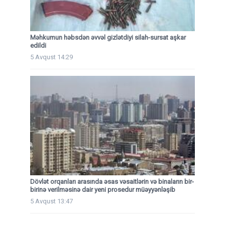
Məhkumun həbsdən əvvəl gizlətdiyi silah-sursat aşkar
edildi
5 Avqust 14:29
Dövlət orqanları arasında əsas vəsaitlərin və binaların bir-
birinə verilməsinə dair yeni prosedur müəyyənləşib
5 Avqust 13:47