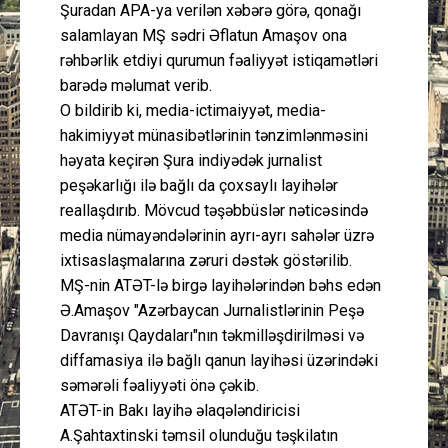
Şuradan APA-ya verilən xəbərə görə, qonağı
salamlayan MŞ sədri Əflatun Amaşov ona
rəhbərlik etdiyi qurumun fəaliyyət istiqamətləri
barədə məlumat verib.
O bildirib ki, media-ictimaiyyət, media-
hakimiyyət münasibətlərinin tənzimlənməsini
həyata keçirən Şura indiyədək jurnalist
peşəkarlığı ilə bağlı da çoxsaylı layihələr
reallaşdırıb. Mövcud təşəbbüslər nəticəsində
media nümayəndələrinin ayrı-ayrı sahələr üzrə
ixtisaslaşmalarına zəruri dəstək göstərilib.
MŞ-nin ATƏT-lə birgə layihələrindən bəhs edən
Ə.Amaşov "Azərbaycan Jurnalistlərinin Peşə
Davranışı Qaydaları"nın təkmilləşdirilməsi və
diffamasiya ilə bağlı qanun layihəsi üzərindəki
səmərəli fəaliyyəti önə çəkib.
ATƏT-in Bakı layihə əlaqələndiricisi
A.Şahtaxtinski təmsil olunduğu təşkilatın