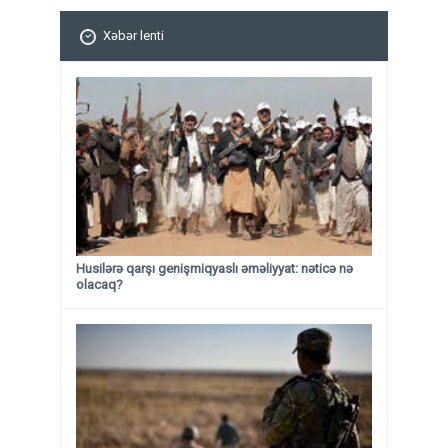
Xəbər lenti
Husilərə qarşı genişmiqyaslı əməliyyat: nəticə nə
olacaq?