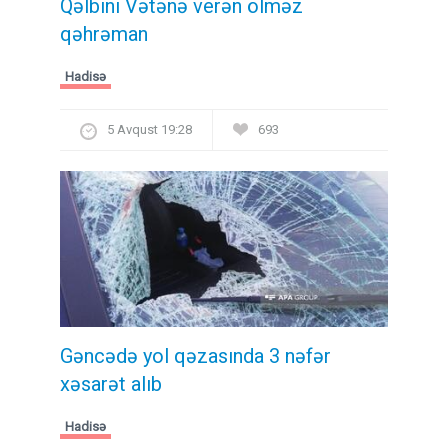
Qəlbini Vətənə verən ölməz
qəhrəman
Hadisə
5 Avqust 19:28
693
Gəncədə yol qəzasında 3 nəfər
xəsarət alıb
Hadisə