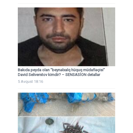
Bakıda peyda olan "beynəlxalq hüquq müdafiəçisi"
David Seliverstov kimdir? – SENSASİON detallar
5 Avqust 18:16