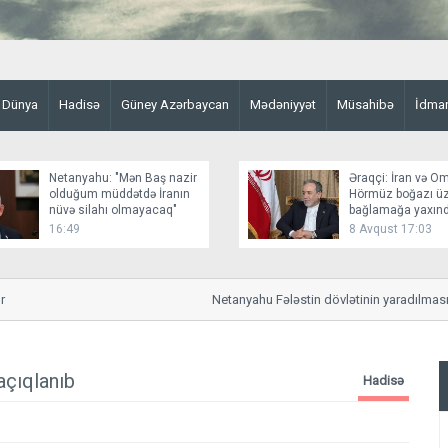
Dünya
Hadisə
Güney Azərbaycan
Mədəniyyət
Müsahibə
İdma
Netanyahu: "Mən Baş nazir
Əraqçi: İran və O
olduğum müddətdə İranın
Hörmüz boğazı üz
nüvə silahı olmayacaq"
bağlamağa yaxınd
16:49
8 Avqust 17:03
Netanyahu Fələstin dövlətinin yaradılmasına
açıqlanıb
Hadisə