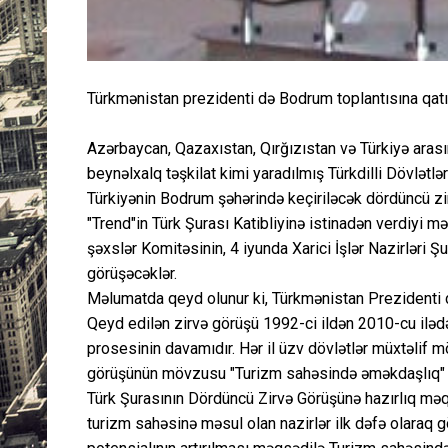
Türkmənistan prezidenti də Bodrum toplantısına qat
Azərbaycan, Qazaxıstan, Qırğızıstan və Türkiyə ara
beynəlxalq təşkilat kimi yaradılmış Türkdilli Dövlətl
Türkiyənin Bodrum şəhərində keçiriləcək dördüncü zi
"Trend"in Türk Şurası Katibliyinə istinadən verdiyi m
şəxslər Komitəsinin, 4 iyunda Xarici İşlər Nazirləri Şu
görüşəcəklər.
Məlumatda qeyd olunur ki, Türkmənistan Prezidenti d
Qeyd edilən zirvə görüşü 1992-ci ildən 2010-cu ilədə
prosesinin davamıdır. Hər il üzv dövlətlər müxtəlif möv
görüşünün mövzusu "Turizm sahəsində əməkdaşlıq" 
Türk Şurasının Dördüncü Zirvə Görüşünə hazırlıq məqs
turizm sahəsinə məsul olan nazirlər ilk dəfə olaraq g