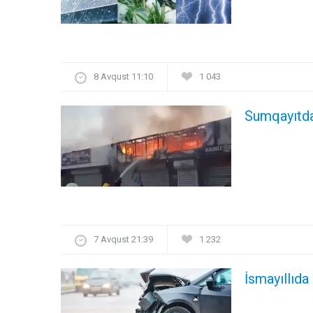
8 Avqust 11:10
1 043
Sumqayıtda
7 Avqust 21:39
1 232
İsmayıllıda