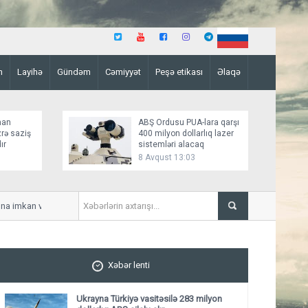
n
Layihə
Gündəm
Cəmiyyət
Peşə etikası
Əlaqə
man
ABŞ Ordusu PUA-lara qarşı
rə saziş
400 milyon dollarlıq lazer
ır
sistemləri alacaq
8 Avqust 13:03
 imkan verməyəcəyini bildirib
İsrail Qəzza üzrə Sülh Şura
Xəbər lenti
Ukrayna Türkiyə vasitəsilə 283 milyon