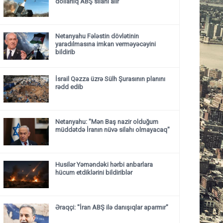
dollarlıq ABŞ silahı alır
Netanyahu Fələstin dövlətinin
yaradılmasına imkan verməyəcəyini
bildirib
İsrail Qəzza üzrə Sülh Şurasının planını
rədd edib
Netanyahu: "Mən Baş nazir olduğum
müddətdə İranın nüvə silahı olmayacaq"
Husilər Yəməndəki hərbi anbarlara
hücum etdiklərini bildiriblər
Əraqçi: "İran ABŞ ilə danışıqlar aparmır"