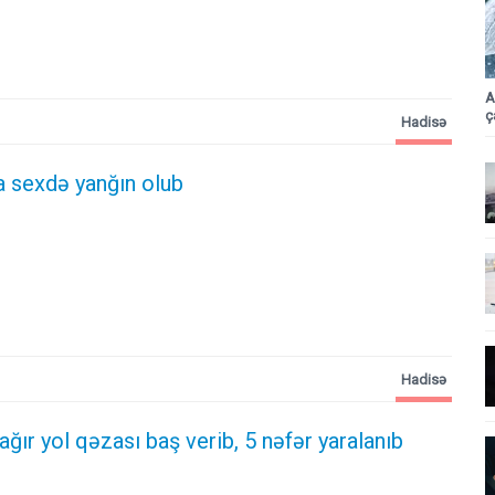
A
ç
Hadisə
 sexdə yanğın olub
Hadisə
 ağır yol qəzası baş verib, 5 nəfər yaralanıb