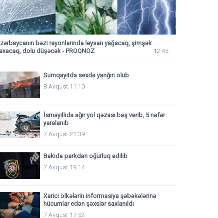
zərbaycanın bəzi rayonlarında leysan yağacaq, şimşək
axacaq, dolu düşəcək - PROQNOZ
12:45
Sumqayıtda sexdə yanğın olub
8 Avqust 11:10
İsmayıllıda ağır yol qəzası baş verib, 5 nəfər
yaralanıb
7 Avqust 21:39
Bakıda parkdan oğurluq edilib
7 Avqust 19:14
Xarici ölkələrin informasiya şəbəkələrinə
hücumlar edən şəxslər saxlanıldı
7 Avqust 17:52