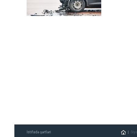
İstifadə şərtləri
Siy