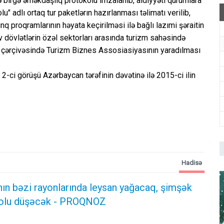
ə birgə əməkdaşlıq protokolu imzalanıb, aidiyyəti qurumlara
u" adlı ortaq tur paketlərın hazırlanması təlimatı verilib,
nq proqramlarının həyata keçirilməsi ilə bağlı lazımi şəraitin
v dövlətlərin özəl sektorları arasında turizm sahəsində
ı çərçivəsində Turizm Biznes Assosiasiyasının yaradılması
 2-ci görüşü Azərbaycan tərəfinin dəvətinə ilə 2015-ci ilin
Hadisə
ın bəzi rayonlarında leysan yağacaq, şimşək
dolu düşəcək - PROQNOZ