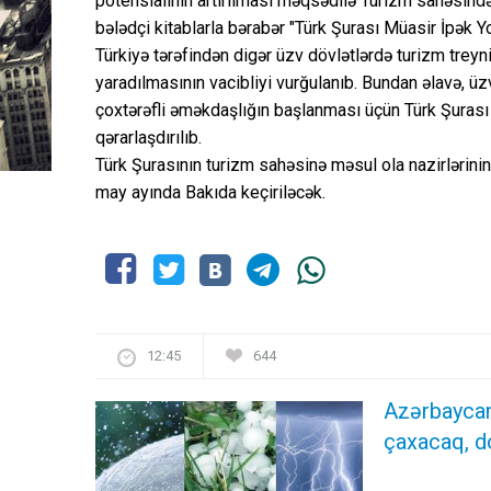
potensialının artırılması məqsədilə Turizm sahəsind
bələdçi kitablarla bərabər "Türk Şurası Müasir İpək Yol
Türkiyə tərəfindən digər üzv dövlətlərdə turizm treyni
yaradılmasının vacibliyi vurğulanıb. Bundan əlavə, üz
çoxtərəfli əməkdaşlığın başlanması üçün Türk Şuras
qərarlaşdırılıb.
Türk Şurasının turizm sahəsinə məsul ola nazirlərinin
may ayında Bakıda keçiriləcək.
12:45
644
Azərbaycan
çaxacaq, 