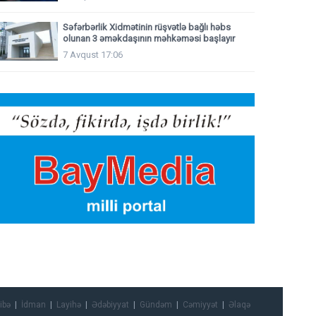
Səfərbərlik Xidmətinin rüşvətlə bağlı həbs
olunan 3 əməkdaşının məhkəməsi başlayır
7 Avqust 17:06
ibə
İdman
Layihə
Ədəbiyyat
Gündəm
Cəmiyyət
Əlaqə