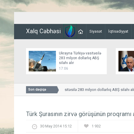
Xalq Cəbhəsi
Siyasət
İqtisadiyyat
Ukrayna Türkiyə vasitəsilə
283 milyon dollarlıq ABŞ
silahı alır
17:06
Ukrayna Türkiyə vasitəsilə 283 milyon dollarlıq ABŞ silahı alır
Son dəqiqə
Türk Şurasının zirvə görüşünün proqramı 
30 May 2014 15:12
1 932