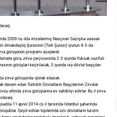
ılacaq
sında 2009-cu ildə imzalanmış Naxçıvan Sazişinə əsasən
ərin Əməkdaşlıq Şurasının (Türk Şurası) iyunun 4-5-də
rvə görüşünün proqramı açıqlanıb.
əlumata görə, zirvə çərçivəsində 2-3 iyunda Yüksək vəzifəli
rasının görüşləri keçiriləcək, 5 iyunda isə dövlət başçıları
ə zirvə görüşündə iştirak edəcək.
k davam edən Türkdilli Dövlətlərin Başçılarının Zirvələr
zu altında zirvə görüşlərinə ev sahibliyi edirlər. Bu il zirvə
olacaq.
ədilə 11 aprel 2014-cü il tarixində İstanbul şəhərində
örüşüblər. Qeyd edilən toplantıda üzv dövlətlərin turizm