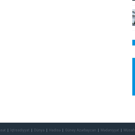
asət
İqtisadiyyat
Dünya
Hadisə
Güney Azərbaycan
Mədəniyyət
Müsah