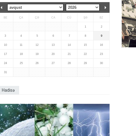
BE
ÇA
ÇƏ
CA
CÜ
ŞƏ
BZ
1
2
3
4
5
6
7
8
9
10
11
12
13
14
15
16
17
18
19
20
21
22
23
24
25
26
27
28
29
30
31
Hadisə