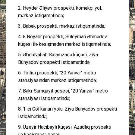
2. Heydər Əliyev prospekti, köməkçi yol,
mərkəz istiqamətində;
3. Babək prospekti, mərkəz istiqamətində;
4. 8 Noyabr prospekti, Süleyman Əhmədov
küçəsi ilə kəsişmədən mərkəz istiqamətində;
5. Əbdülvahab Salamzadə küçəsi, Ziya
Bünyadov prospekti istiqamətində;
6. Tbilisi prospekti, "20 Yanvar" metro
stansiyasından mərkəz istiqamətində;
7. Bakı-Sumqayıt şosesi, "20 Yanvar" metro
stansiyası istiqamətində;
8. 1-ci Göl kənarı yolu, Ziya Bünyadov prospekti
istiqamətində;
9. Üzeyir Hacıbəyli küçəsi, Azadlıq prospekti
ilə kəsişməyə qədər;