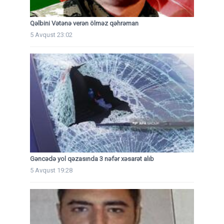
Qəlbini Vətənə verən ölməz qəhrəman
5 Avqust 23:02
Gəncədə yol qəzasında 3 nəfər xəsarət alıb
5 Avqust 19:28