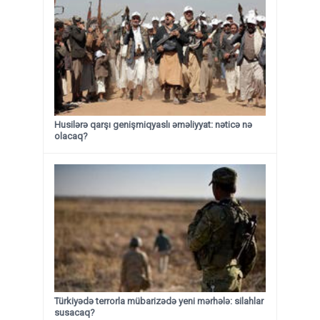
Husilərə qarşı genişmiqyaslı əməliyyat: nəticə nə
olacaq?
Türkiyədə terrorla mübarizədə yeni mərhələ: silahlar
susacaq?