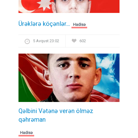
Ürəklərə köçənlər...
Hadisə
5 Avqust 23:02
602
Qəlbini Vətənə verən ölməz
qəhrəman
Hadisə