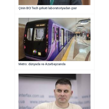
Çinin BCI Tech şirkəti laboratoriyadan çıxır
Metro: dünyada və Azərbaycanda