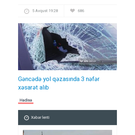
5 Avqust 19:28
686
Gəncədə yol qəzasında 3 nəfər
xəsarət alıb
Hadisə
Xəbər lenti