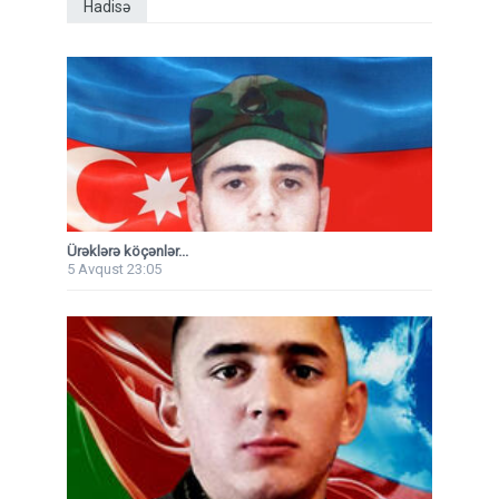
Hadisə
Ürəklərə köçənlər...
5 Avqust 23:05