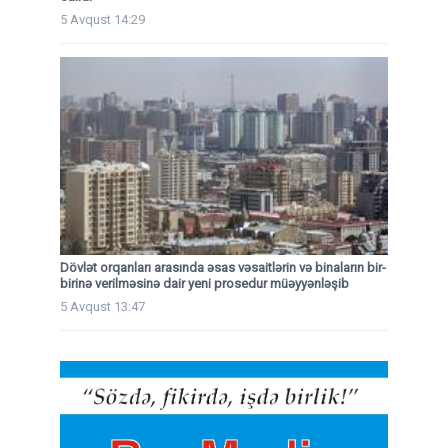
5 Avqust 14:29
Dövlət orqanları arasında əsas vəsaitlərin və binaların bir-
birinə verilməsinə dair yeni prosedur müəyyənləşib
5 Avqust 13:47