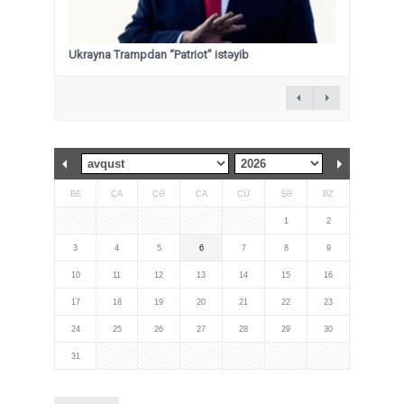
Ukrayna Trampdan “Patriot” istəyib
BE
ÇA
ÇƏ
CA
CÜ
ŞƏ
BZ
1
2
3
4
5
6
7
8
9
10
11
12
13
14
15
16
17
18
19
20
21
22
23
24
25
26
27
28
29
30
31