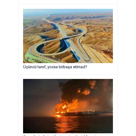
Üçüncü tərəf, yoxsa birbaşa etimad?