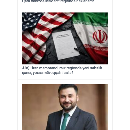
Qara dənizdə insident: regionda risklər artır
ABŞ–İran memorandumu: regionda yeni sabitlik
şansı, yoxsa müvəqqəti fasilə?