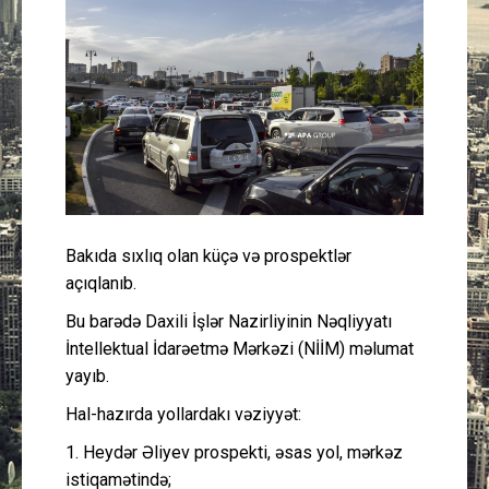
Güney Azərbaycan
Mədəniyyət
Müsahibə
İdman
Layihə
Bakıda sıxlıq olan küçə və prospektlər
açıqlanıb.
Gündəm
Bu barədə Daxili İşlər Nazirliyinin Nəqliyyatı
İntellektual İdarəetmə Mərkəzi (NİİM) məlumat
Cəmiyyət
yayıb.
Hal-hazırda yollardakı vəziyyət:
Peşə etikası
1. Heydər Əliyev prospekti, əsas yol, mərkəz
Əlaqə
istiqamətində;