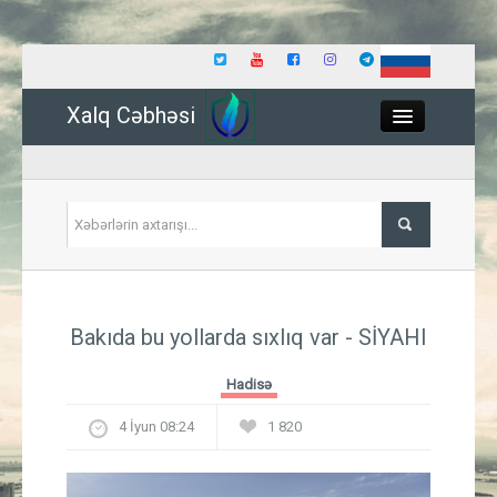
Xalq Cəbhəsi
Close
Siyasət
Bakıda bu yollarda sıxlıq var - SİYAHI
İqtisadiyyat
Hadisə
Dünya
4 İyun 08:24
1 820
Hadisə