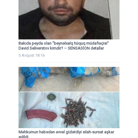
Bakıda peyda olan "beynəlxalq hüquq müdafiəçisi"
David Seliverstov kimdir? – SENSASİON detallar
5 Avqust 18:16
Məhkumun həbsdən əvvəl gizlətdiyi silah-sursat aşkar
edildi