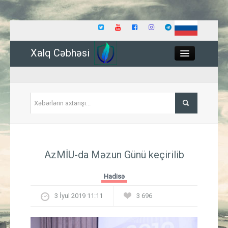
Xalq Cəbhəsi
Close
Siyasət
AzMİU-da Məzun Günü keçirilib
İqtisadiyyat
Hadisə
Dünya
3 İyul 2019 11:11
3 696
Hadisə