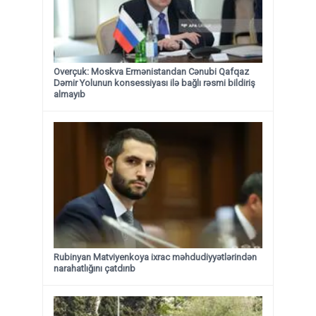
Overçuk: Moskva Ermənistandan Cənubi Qafqaz
Dəmir Yolunun konsessiyası ilə bağlı rəsmi bildiriş
almayıb
Rubinyan Matviyenkoya ixrac məhdudiyyətlərindən
narahatlığını çatdırıb