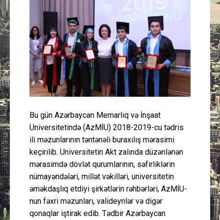
Güney Azərbaycan
Mədəniyyət
Müsahibə
İdman
Layihə
Bu gün Azərbaycan Memarlıq və İnşaat
Universitetində (AzMİU) 2018-2019-cu tədris
Gündəm
ili məzunlarının təntənəli buraxılış mərasimi
keçirilib. Universitetin Akt zalında düzənlənən
Cəmiyyət
mərasimdə dövlət qurumlarının, səfirliklərin
nümayəndələri, millət vəkilləri, universitetin
Peşə etikası
əməkdaşlıq etdiyi şirkətlərin rəhbərləri, AzMİU-
nun fəxri məzunları, valideynlər və digər
qonaqlar iştirak edib. Tədbir Azərbaycan
Əlaqə