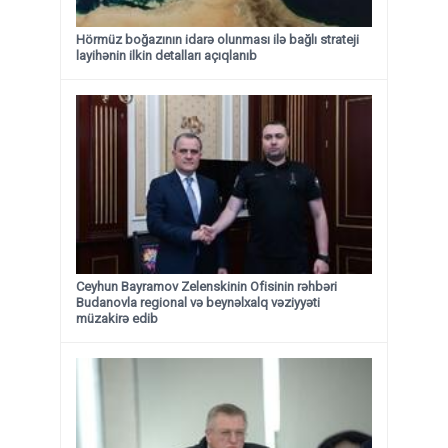
Hörmüz boğazının idarə olunması ilə bağlı strateji
layihənin ilkin detalları açıqlanıb
Ceyhun Bayramov Zelenskinin Ofisinin rəhbəri
Budanovla regional və beynəlxalq vəziyyəti
müzakirə edib