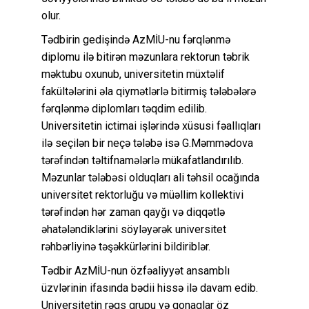
olur.
Tədbirin gedişində AzMİU-nu fərqlənmə
diplomu ilə bitirən məzunlara rektorun təbrik
məktubu oxunub, universitetin müxtəlif
fakültələrini əla qiymətlərlə bitirmiş tələbələrə
fərqlənmə diplomları təqdim edilib.
Universitetin ictimai işlərində xüsusi fəallıqları
ilə seçilən bir neçə tələbə isə G.Məmmədova
tərəfindən təltifnamələrlə mükafatlandırılıb.
Məzunlar tələbəsi olduqları ali təhsil ocağında
universitet rektorluğu və müəllim kollektivi
tərəfindən hər zaman qayğı və diqqətlə
əhatələndiklərini söyləyərək universitet
rəhbərliyinə təşəkkürlərini bildiriblər.
Tədbir AzMİU-nun özfəaliyyət ansamblı
üzvlərinin ifasında bədii hissə ilə davam edib.
Universitetin rəqs qrupu və qonaqlar öz