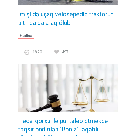
İmişlidə uşaq velosepedlə traktorun
altında qalaraq ölüb
Hadisə
18:20
497
Hədə-qorxu ilə pul tələb etməkdə
təqsirləndirilən "Bəniz" ləqəbli