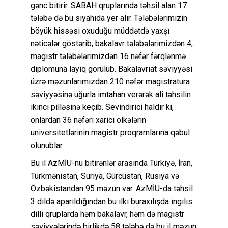
gənc bitirir. SABAH qruplarında təhsil alan 17
tələbə də bu siyahıda yer alır. Tələbələrimizin
böyük hissəsi oxuduğu müddətdə yaxşı
nəticələr göstərib, bakalavr tələbələrimizdən 4,
magistr tələbələrimizdən 16 nəfər fərqlənmə
diplomuna layiq görülüb. Bakalavriat səviyyəsi
üzrə məzunlarımızdan 210 nəfər magistratura
səviyyəsinə uğurla imtahan verərək ali təhsilin
ikinci pilləsinə keçib. Sevindirici haldır ki,
onlardan 36 nəfəri xarici ölkələrin
universitetlərinin magistr proqramlarına qəbul
olunublar.
Bu il AzMİU-nu bitirənlər arasında Türkiyə, İran,
Türkmənistan, Suriya, Gürcüstan, Rusiya və
Özbəkistandan 95 məzun var. AzMİU-da təhsil
3 dildə aparıldığından bu ilki buraxılışda ingilis
dilli qruplarda həm bakalavr, həm də magistr
səviyyələrində birlikdə 58 tələbə də bu il məzun