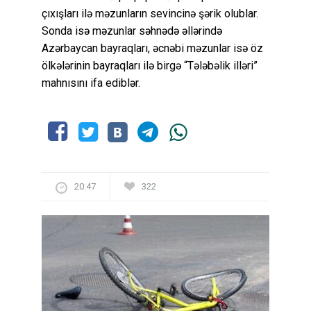
çıxışları ilə məzunların sevincinə şərik olublar.
Sonda isə məzunlar səhnədə əllərində
Azərbaycan bayraqları, əcnəbi məzunlar isə öz
ölkələrinin bayraqları ilə birgə “Tələbəlik illəri”
mahnısını ifa ediblər.
20:47
322