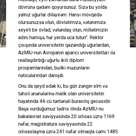
dövrünə qədəm qoyursunuz. Sizə bu yolda
yalnız uğurlar diləyirəm. Hansı mövqedə
olursunuzsa olun, dövlətimizə, vətənimizə
xeyirli bir övlad, vətəndaş olun, millətimizin
adını həmişə, hər yerdə uca tutun”. Rektor
çıxışında universitetin qazandığı uğurlardan,
AzMİU-nun Avropanın aparıcı universitetləri ilə
reallaşdırdığı uğurlu ikili diplom
proqramlarından, builki məzunların
nəticələrindən danışıb.
Onu da qeyd edək ki, bu gün zəngin elm və
təhsil ənənələrinə malik olan universitetin
həyatında 44-cü təntənəli buraxılış gecəsidir.
Başa vurduğumuz tədris ilində AzMİU-nu
bakalavriat səviyyəsində 20 ixtisas üzrə 1169
nəfər, magistratura səviyyəsində 22
ixtisaslaşma üzrə 241 nəfər olmaqla cəmi 1485