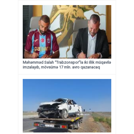
Məhəmməd Salah “Trabzonspor”la iki illik müqavilə
imzalayıb, mövsümə 17 mln. avro qazanacaq