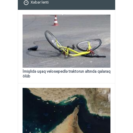
Xəbər lenti
İmişlidə uşaq velosepedlə traktorun altında qalaraq
ölüb