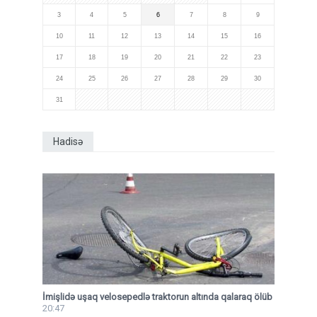
3
4
5
6
7
8
9
10
11
12
13
14
15
16
17
18
19
20
21
22
23
24
25
26
27
28
29
30
31
Hadisə
İmişlidə uşaq velosepedlə traktorun altında qalaraq ölüb
20:47