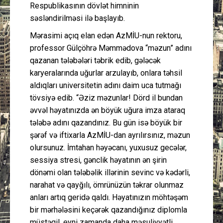
Respublikasının dövlət himninin
səsləndirilməsi ilə başlayıb.
Mərasimi açıq elan edən AzMİU-nun rektoru,
professor Gülçöhrə Məmmədova “məzun” adını
qazanan tələbələri təbrik edib, gələcək
karyeralarında uğurlar arzulayıb, onlara təhsil
aldıqları universitetin adını daim uca tutmağı
tövsiyə edib. “Əziz məzunlar! Dörd il bundan
əvvəl həyatınızda ən böyük uğura imza ataraq
tələbə adını qazandınız. Bu gün isə böyük bir
şərəf və iftixarla AzMİU-dan ayrılırsınız, məzun
olursunuz. İmtahan həyəcanı, yuxusuz gecələr,
sessiya stresi, gənclik həyatının ən şirin
dönəmi olan tələbəlik illərinin sevinc və kədərli,
narahat və qayğılı, ömrünüzün təkrar olunmaz
anları artıq geridə qaldı. Həyatınızın möhtəşəm
bir mərhələsini keçərək qazandığınız diplomla
müstəqil, eyni zamanda daha məsuliyyətli