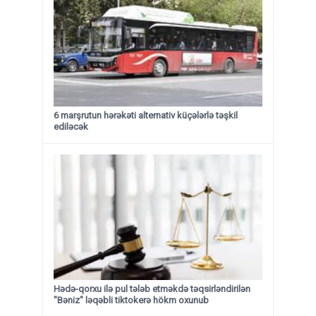
6 marşrutun hərəkəti alternativ küçələrlə təşkil
ediləcək
Hədə-qorxu ilə pul tələb etməkdə təqsirləndirilən
"Bəniz" ləqəbli tiktokerə hökm oxunub