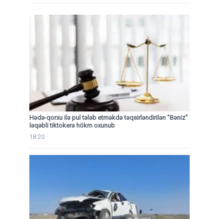
Hədə-qorxu ilə pul tələb etməkdə təqsirləndirilən "Bəniz"
ləqəbli tiktokerə hökm oxunub
18:20