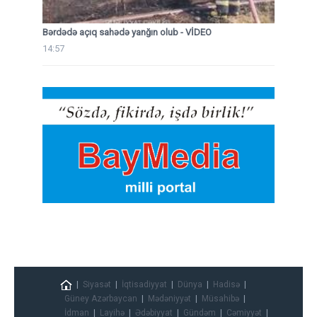
Bərdədə açıq sahədə yanğın olub - VİDEO
14:57
Siyasət
İqtisadiyyat
Dünya
Hadisə
Güney Azərbaycan
Mədəniyyət
Müsahibə
İdman
Layihə
Ədəbiyyat
Gündəm
Cəmiyyət