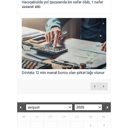
Hacıqabulda yol qəzasında bir nəfər ölüb, 1 nəfər
xəsarət alıb
Dövlətə 12 min manat borcu olan şirkət ləğv olunur
BE
ÇA
ÇƏ
CA
CÜ
ŞƏ
BZ
1
2