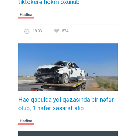
tiktokerə hökm oxunub
Hadisə
18:03
574
Hacıqabulda yol qəzasında bir nəfər
ölüb, 1 nəfər xəsarət alıb
Hadisə