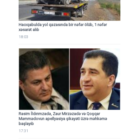
Hacıqabulda yol qəzasında bir nəfər ölüb, 1 nəfər
xəsarət alıb
18:03
Rasim İldırımzadə, Zaur Mirzəzadə və Qoşqar
Məmmədovun apellyasiya şikayəti üzrə məhkəmə
başlayıb
17:31