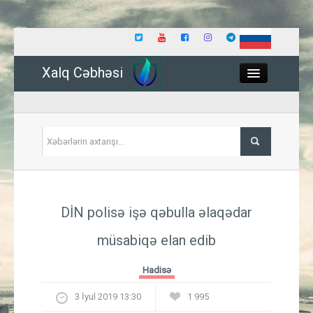
Xalq Cəbhəsi
Close
Siyasət
DİN polisə işə qəbulla əlaqədar
İqtisadiyyat
müsabiqə elan edib
Dünya
Hadisə
Hadisə
3 İyul 2019 13:30
1 995