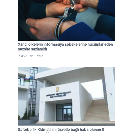
Xarici ölkələrin informasiya şəbəkələrinə hücumlar edən
şəxslər saxlanıldı
7 Avqust 17:52
Səfərbərlik Xidmətinin rüşvətlə bağlı həbs olunan 3