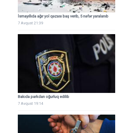
İsmayıllıda ağır yol qəzası baş verib, 5 nəfər yaralanıb
7 Avqust 21:39
Bakıda parkdan oğurluq edilib
7 Avqust 19:14