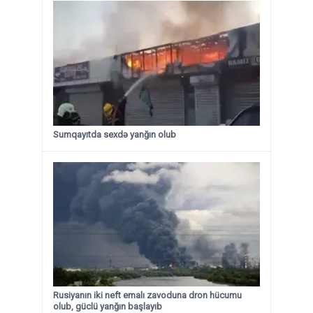
Sumqayıtda sexdə yanğın olub
Rusiyanın iki neft emalı zavoduna dron hücumu
olub, güclü yanğın başlayıb