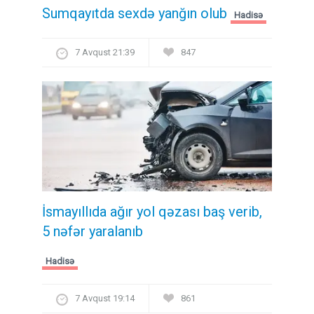
Sumqayıtda sexdə yanğın olub
Hadisə
7 Avqust 21:39
847
İsmayıllıda ağır yol qəzası baş verib,
5 nəfər yaralanıb
Hadisə
7 Avqust 19:14
861