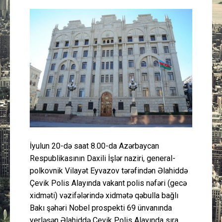
Güney Azərbaycan
Mədəniyyət
Müsahibə
İdman
Layihə
Gündəm
İyulun 20-də saat 8.00-da Azərbaycan
Respublikasının Daxili İşlər naziri, general-
Cəmiyyət
polkovnik Vilayət Eyvazov tərəfindən Əlahiddə
Çevik Polis Alayında vakant polis nəfəri (gecə
Peşə etikası
xidməti) vəzifələrində xidmətə qəbulla bağlı
Bakı şəhəri Nobel prospekti 69 ünvanında
Əlaqə
yerləşən Əlahiddə Çevik Polis Alayında sıra