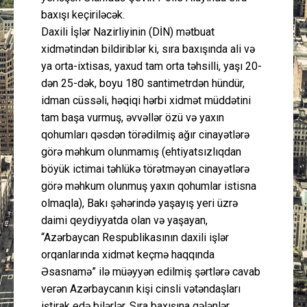
baxışı keçiriləcək.
Daxili İşlər Nazirliyinin (DİN) mətbuat
xidmətindən bildiriblər ki, sıra baxışında ali və
ya orta-ixtisas, yaxud tam orta təhsilli, yaşı 20-
dən 25-dək, boyu 180 santimetrdən hündür,
idman cüssəli, həqiqi hərbi xidmət müddətini
tam başa vurmuş, əvvəllər özü və yaxın
qohumları qəsdən törədilmiş ağır cinayətlərə
görə məhkum olunmamış (ehtiyatsızlıqdan
böyük ictimai təhlükə törətməyən cinayətlərə
görə məhkum olunmuş yaxın qohumlar istisna
olmaqla), Bakı şəhərində yaşayış yeri üzrə
daimi qeydiyyatda olan və yaşayan,
“Azərbaycan Respublikasının daxili işlər
orqanlarında xidmət keçmə haqqında
Əsasnamə” ilə müəyyən edilmiş şərtlərə cavab
verən Azərbaycanın kişi cinsli vətəndaşları
iştirak edə bilərlər. Sıra baxışına gələnlər