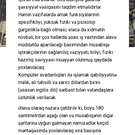
şəxsiyyət vəsiqəsini təqdim etməlidirlər.
Həmin vəzifələrdə əmək funksiyalarının
spesifikliyi, yüksək fiziki və psixoloji
gərginliklə bağlı olması, eləcə də xidmətin
növbəli, bir çox hallarda əsas iş vaxtından əlavə
müddətdə aparılacağı baxımından müsabiqə
iştirakçılarının sağlamlıq vəziyyəti, biliyi, fiziki
hazırlıq səviyyəsi müəyyən olunmuş qaydada
yoxlanılacaq.
Kompüter avadanlıqları ilə işləmək qabiliyyətinə
malik, ali təhsilli və xarici dillərdən birini
(əsasən ingilis dili) sərbəst bilən vətəndaşlara
üstünlük veriləcək.
Əlavə olaraq nəzərə çatdırılır ki, boyu 180
santimetrdən aşağı olan və müsabiqənin digər
şərtlərinə uyğun gəlməyən namizədlər keçid
məntəqəsində yoxlanılaraq sıra baxışına