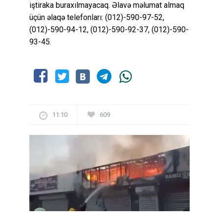
iştiraka buraxılmayacaq. Əlavə məlumat almaq
üçün əlaqə telefonları: (012)-590-97-52,
(012)-590-94-12, (012)-590-92-37, (012)-590-
93-45.
11:10
609