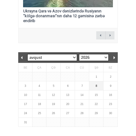
Ukrayna Qara və Azov dənizlərində Rusiyanın
“kölgə donanması”nın daha 12 gəmisinə zərbə
endirib
BE
ÇA
ÇƏ
CA
CÜ
ŞƏ
BZ
1
2
3
4
5
6
7
8
9
10
11
12
13
14
15
16
17
18
19
20
21
22
23
24
25
26
27
28
29
30
31