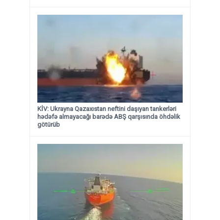
KİV: Ukrayna Qazaxıstan neftini daşıyan tankerləri
hədəfə almayacağı barədə ABŞ qarşısında öhdəlik
götürüb