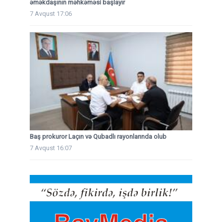
əməkdaşının məhkəməsi başlayır
7 Avqust 17:06
Baş prokuror Laçın və Qubadlı rayonlarında olub
7 Avqust 16:07