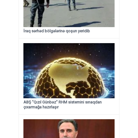
İraq sərhəd bölgələrinə qoşun yeridib
ABŞ "Qızıl Günbəz" RHM sistemini sınaqdan
çıxarmağa hazırlaşır