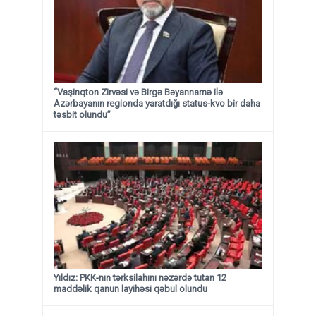
“Vaşinqton Zirvəsi və Birgə Bəyannamə ilə
Azərbayanın regionda yaratdığı status-kvo bir daha
təsbit olundu”
Yıldız: PKK-nın tərksilahını nəzərdə tutan 12
maddəlik qanun layihəsi qəbul olundu ​​​​​​​