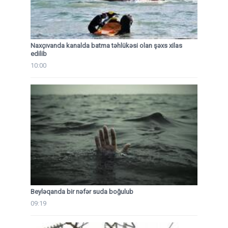
Naxçıvanda kanalda batma təhlükəsi olan şəxs xilas
edilib
10:00
Beyləqanda bir nəfər suda boğulub
09:19