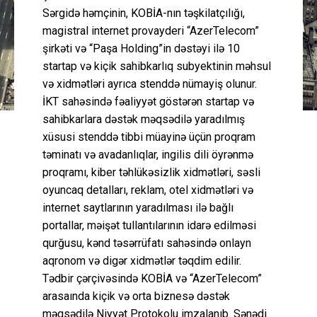
Sərgidə həmçinin, KOBİA-nın təşkilatçılığı,
magistral internet provayderi “AzerTelecom”
şirkəti və “Paşa Holding”in dəstəyi ilə 10
startap və kiçik sahibkarlıq subyektinin məhsul
və xidmətləri ayrıca stenddə nümayiş olunur.
İKT sahəsində fəaliyyət göstərən startap və
sahibkarlara dəstək məqsədilə yaradılmış
xüsusi stenddə tibbi müayinə üçün proqram
təminatı və avadanlıqlar, ingilis dili öyrənmə
proqramı, kiber təhlükəsizlik xidmətləri, səsli
oyuncaq detalları, reklam, otel xidmətləri və
internet saytlarının yaradılması ilə bağlı
portallar, məişət tullantılarının idarə edilməsi
qurğusu, kənd təsərrüfatı sahəsində onlayn
aqronom və digər xidmətlər təqdim edilir.
Tədbir çərçivəsində KOBİA və “AzerTelecom”
arasaında kiçik və orta biznesə dəstək
məqsədilə Niyyət Protokolu imzalanıb. Sənədi