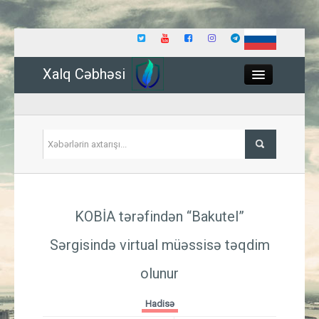
Xalq Cəbhəsi
Close
Siyasət
KOBİA tərəfindən “Bakutel”
İqtisadiyyat
Sərgisində virtual müəssisə təqdim
Dünya
olunur
Hadisə
Hadisə