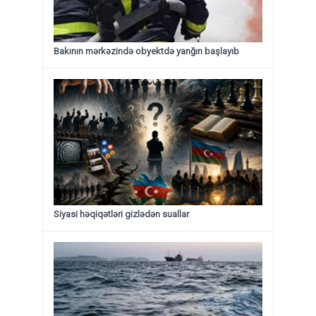
Bakının mərkəzində obyektdə yanğın başlayıb
Siyasi həqiqətləri gizlədən suallar