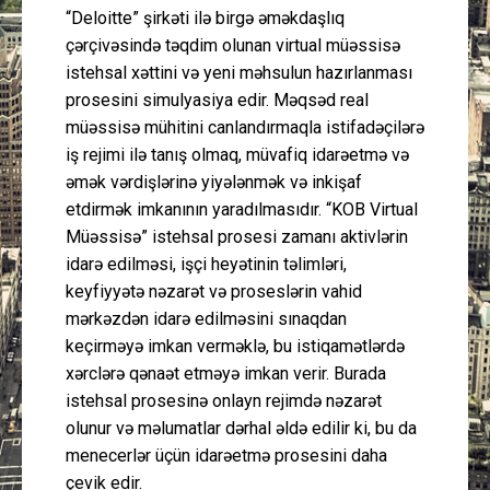
“Deloitte” şirkəti ilə birgə əməkdaşlıq
çərçivəsində təqdim olunan virtual müəssisə
istehsal xəttini və yeni məhsulun hazırlanması
prosesini simulyasiya edir. Məqsəd real
müəssisə mühitini canlandırmaqla istifadəçilərə
iş rejimi ilə tanış olmaq, müvafiq idarəetmə və
əmək vərdişlərinə yiyələnmək və inkişaf
etdirmək imkanının yaradılmasıdır. “KOB Virtual
Müəssisə” istehsal prosesi zamanı aktivlərin
idarə edilməsi, işçi heyətinin təlimləri,
keyfiyyətə nəzarət və proseslərin vahid
mərkəzdən idarə edilməsini sınaqdan
keçirməyə imkan verməklə, bu istiqamətlərdə
xərclərə qənaət etməyə imkan verir. Burada
istehsal prosesinə onlayn rejimdə nəzarət
olunur və məlumatlar dərhal əldə edilir ki, bu da
menecerlər üçün idarəetmə prosesini daha
çevik edir.