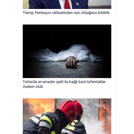
Tramp Pentaqon rəhbərindən razı olduğunu bildirib
Tərtərdə ər-arvadın qətli ilə bağlı bəzi təfərrüatlar
məlum olub