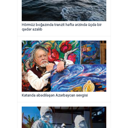
Hörmüz boğazında tranzit həftə ərzində üçdə bir
qədər azalıb
Kətanda əbədiləşən Azərbaycan sevgisi