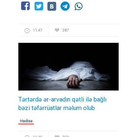
11:47
287
Tərtərdə ər-arvadın qətli ilə bağlı
bəzi təfərrüatlar məlum olub
Hadisə