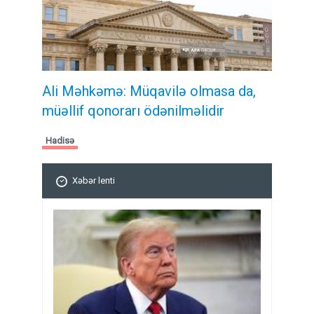
Ali Məhkəmə: Müqavilə olmasa da,
müəllif qonorarı ödənilməlidir
Hadisə
Xəbər lenti