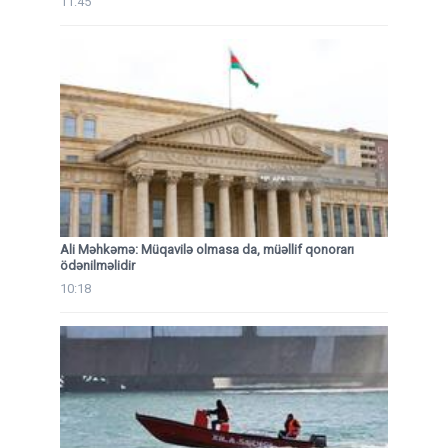
11:45
Ali Məhkəmə: Müqavilə olmasa da, müəllif qonorarı
ödənilməlidir
10:18