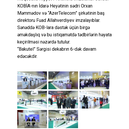
KOBİA-nın İdarə Heyətinin sədri Orxan
Məmmədov və “AzerTelecom” şirkətinin baş
direktoru Fuad Allahverdiyev imzalayıblar.
Sənəddə KOB-lara dəstək üçün birgə
əməkdaşlıq və bu istiqamətdə tədbirlərin həyata
keçirilməsi nəzərdə tutulur.
“Bakutel” Sərgisi dekabrın 6-dək davam
edəcəkdir.