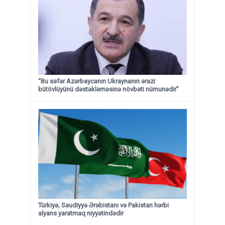
“Bu səfər Azərbaycanın Ukraynanın ərazi
bütövlüyünü dəstəkləməsinə növbəti nümunədir”
Türkiyə, Səudiyyə Ərəbistanı və Pakistan hərbi
alyans yaratmaq niyyətindədir