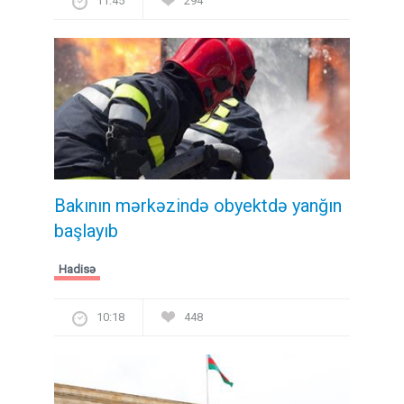
11:45
294
Bakının mərkəzində obyektdə yanğın
başlayıb
Hadisə
10:18
448