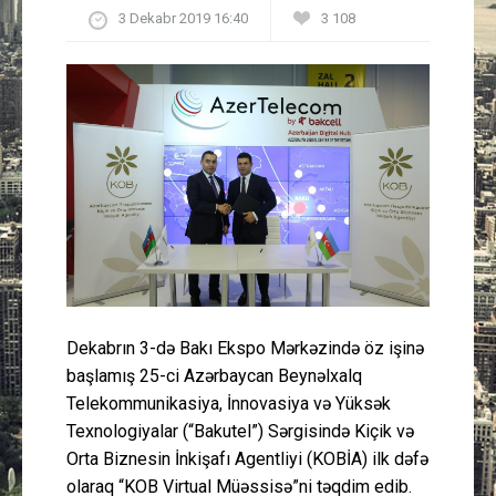
3 Dekabr 2019 16:40
3 108
Güney Azərbaycan
Mədəniyyət
Müsahibə
İdman
Layihə
Gündəm
Dekabrın 3-də Bakı Ekspo Mərkəzində öz işinə
Cəmiyyət
başlamış 25-ci Azərbaycan Beynəlxalq
Telekommunikasiya, İnnovasiya və Yüksək
Peşə etikası
Texnologiyalar (“Bakutel”) Sərgisində Kiçik və
Orta Biznesin İnkişafı Agentliyi (KOBİA) ilk dəfə
Əlaqə
olaraq “KOB Virtual Müəssisə”ni təqdim edib.