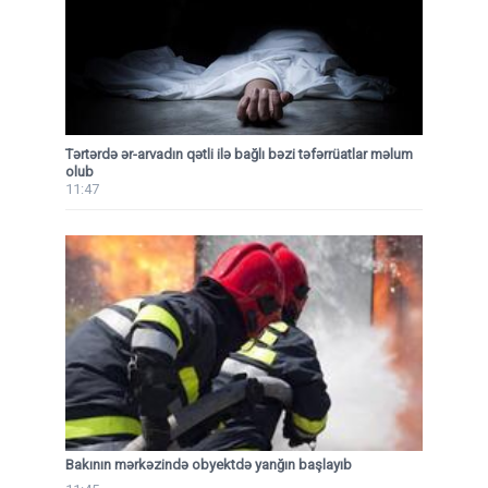
Tərtərdə ər-arvadın qətli ilə bağlı bəzi təfərrüatlar məlum
olub
11:47
Bakının mərkəzində obyektdə yanğın başlayıb