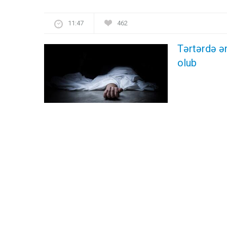
11:47
462
Tərtərdə ər
olub