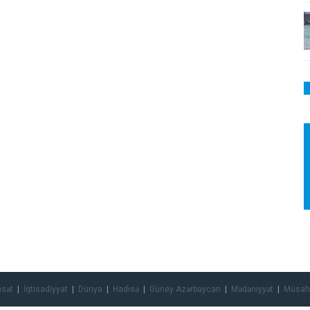
asət
İqtisadiyyat
Dünya
Hadisə
Güney Azərbaycan
Mədəniyyət
Müsah