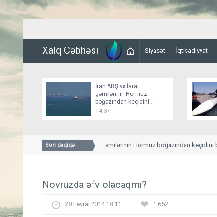
Xalq Cəbhəsi
Siyasət
İqtisadiyyat
İran ABŞ və İsrail
gəmilərinin Hörmüz
boğazından keçidini
bağlayır
14:37
İran ABŞ və İsrail gəmilərinin Hörmüz boğazından keçidini bağl
Son dəqiqə
Novruzda əfv olacaqmı?
28 Fevral 2014 18:11
1 652