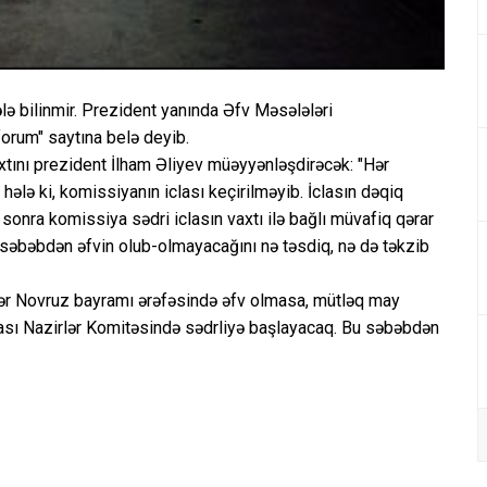
ə bilinmir. Prezident yanında Əfv Məsələləri
orum" saytına belə deyib.
vaxtını prezident İlham Əliyev müəyyənləşdirəcək: "Hər
hələ ki, komissiyanın iclası keçirilməyib. İclasın dəqiq
 sonra komissiya sədri iclasın vaxtı ilə bağlı müvafiq qərar
 səbəbdən əfvin olub-olmayacağını nə təsdiq, nə də təkzib
ər Novruz bayramı ərəfəsində əfv olmasa, mütləq may
sı Nazirlər Komitəsində sədrliyə başlayacaq. Bu səbəbdən