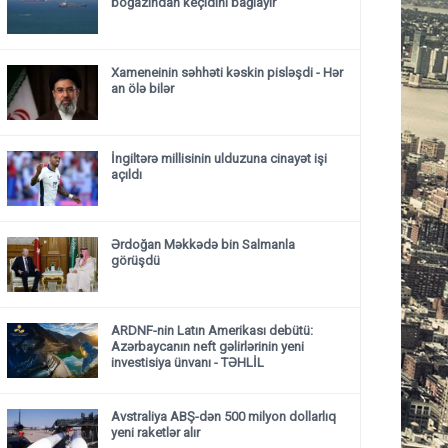
boğazından keçidini bağlayır
Xameneinin səhhəti kəskin pisləşdi - Hər
an ölə bilər
İngiltərə millisinin ulduzuna cinayət işi
açıldı
Ərdoğan Məkkədə bin Salmanla
görüşdü
ARDNF-nin Latın Amerikası debütü:
Azərbaycanın neft gəlirlərinin yeni
investisiya ünvanı - TƏHLİL
Avstraliya ABŞ-dən 500 milyon dollarlıq
yeni raketlər alır