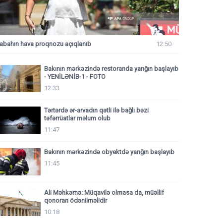
abahın hava proqnozu açıqlanıb
12:50
Bakının mərkəzində restoranda yanğın başlayıb
- YENİLƏNİB-1 - FOTO
12:33
Tərtərdə ər-arvadın qətli ilə bağlı bəzi
təfərrüatlar məlum olub
11:47
Bakının mərkəzində obyektdə yanğın başlayıb
11:45
Ali Məhkəmə: Müqavilə olmasa da, müəllif
qonorarı ödənilməlidir
10:18