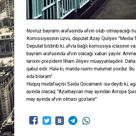
Novruz bayramı ərəfəsində əfvin olub-olmayacağı həl
Komissiyasının üzvü, deputat Azay Quliyev "Media f
Deputat bildirib ki, əfvlə bağlı komissiya iclasının 
bayram ərəfəsində əfvin olacağı xəbəri yayılır. Amma 
tarixini prezident İlham Əliyev müəyyənləşdirir. Daha
qəbul edir. Hələ ki, məndə rəsmi məlumat yoxdur. Bu
edə bilərəm".
Hüquq müdafiəçisi Səidə Qocamanlı isə deyib ki, əg
ayında olacaq: "Azərbaycan may ayından Avropa Şura
may ayında əfvin olması gözlənir".