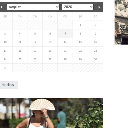
BE
ÇA
ÇƏ
CA
CÜ
ŞƏ
BZ
1
2
3
4
5
6
7
8
9
10
11
12
13
14
15
16
17
18
19
20
21
22
23
24
25
26
27
28
29
30
31
Hadisə