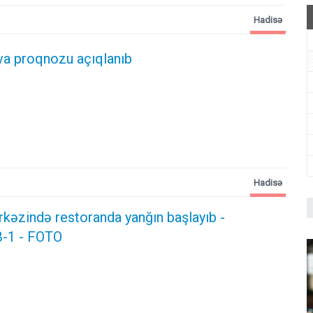
Hadisə
va proqnozu açıqlanıb
Hadisə
rkəzində restoranda yanğın başlayıb
-
-1 - FOTO