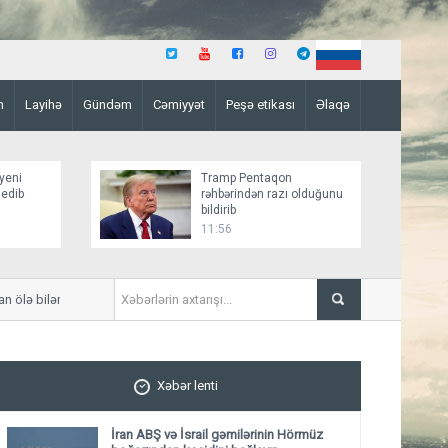
n
Layihə
Gündəm
Cəmiyyət
Peşə etikası
Əlaqə
yeni
Tramp Pentaqon
 edib
rəhbərindən razı olduğunu
bildirib
11:56
ə bilər
İngiltərə millisinin ulduzuna 
Xəbər lenti
İran ABŞ və İsrail gəmilərinin Hörmüz