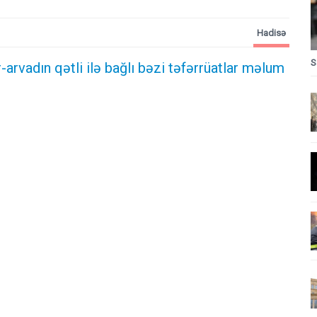
Hadisə
S
-arvadın qətli ilə bağlı bəzi təfərrüatlar məlum