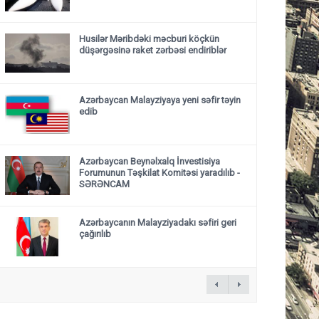
Husilər Məribdəki məcburi köçkün
düşərgəsinə raket zərbəsi endiriblər
Azərbaycan Malayziyaya yeni səfir təyin
edib
Azərbaycan Beynəlxalq İnvestisiya
Forumunun Təşkilat Komitəsi yaradılıb -
SƏRƏNCAM
Azərbaycanın Malayziyadakı səfiri geri
çağırılıb