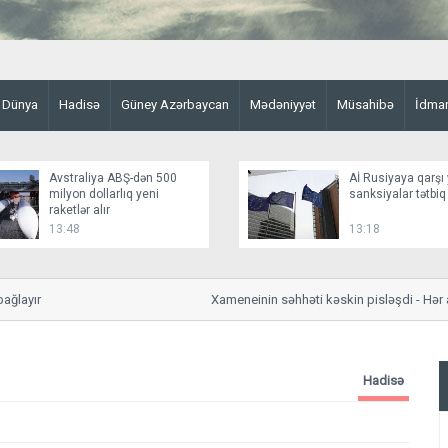
Dünya
Hadisə
Güney Azərbaycan
Mədəniyyət
Müsahibə
İdma
Avstraliya ABŞ-dən 500
Aİ Rusiyaya qarşı 
milyon dollarlıq yeni
sanksiyalar tətbiq
raketlər alır
13:48
13:18
ayır
Xameneinin səhhəti kəskin pisləşdi - Hər an öl
Hadisə