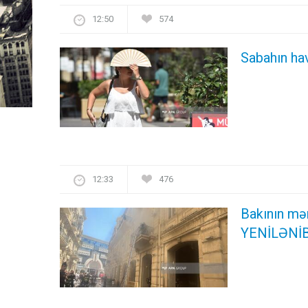
12:50
574
Sabahın ha
12:33
476
Bakının mə
YENİLƏNİB