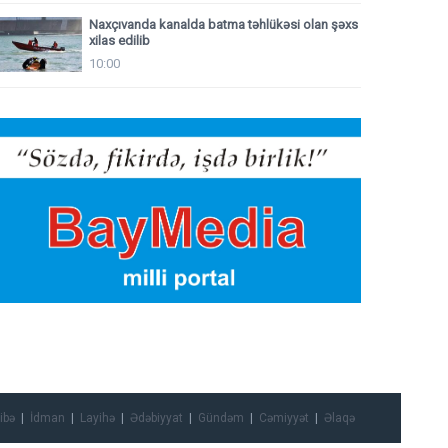
Naxçıvanda kanalda batma təhlükəsi olan şəxs
xilas edilib
10:00
ibə
İdman
Layihə
Ədəbiyyat
Gündəm
Cəmiyyət
Əlaqə