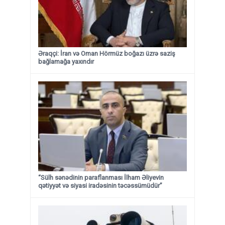
Əraqçi: İran və Oman Hörmüz boğazı üzrə saziş
bağlamağa yaxındır
“Sülh sənədinin paraflanması İlham Əliyevin
qətiyyət və siyasi iradəsinin təcəssümüdür”