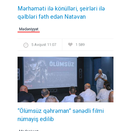
Mərhəməti ilə könülləri, şeirləri ilə
qəlbləri fəth edən Natəvan
Mədəniyyət
5 Avqust 11:07
1 589
“Ölümsüz qəhrəman” sənədli filmi
nümayiş edilib