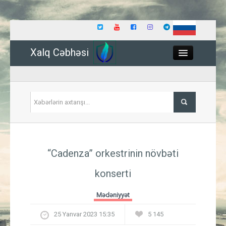
Xalq Cəbhəsi
Close
Siyasət
“Cadenza” orkestrinin növbəti
İqtisadiyyat
konserti
Dünya
Mədəniyyət
Hadisə
25 Yanvar 2023 15:35
5 145