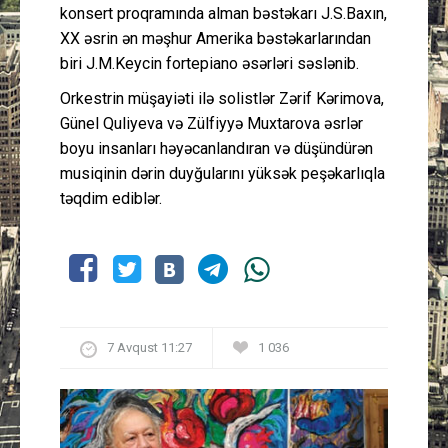
konsert proqramında alman bəstəkarı J.S.Baxın,
XX əsrin ən məşhur Amerika bəstəkarlarından
biri J.M.Keycin fortepiano əsərləri səslənib.
Orkestrin müşayiəti ilə solistlər Zərif Kərimova,
Günel Quliyeva və Zülfiyyə Muxtarova əsrlər
boyu insanları həyəcanlandıran və düşündürən
musiqinin dərin duyğularını yüksək peşəkarlıqla
təqdim ediblər.
7 Avqust 11:27
1 036