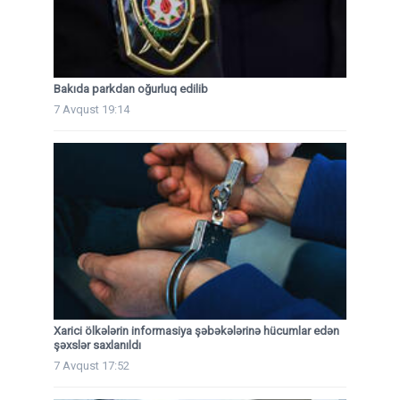
Bakıda parkdan oğurluq edilib
7 Avqust 19:14
Xarici ölkələrin informasiya şəbəkələrinə hücumlar edən
şəxslər saxlanıldı
7 Avqust 17:52