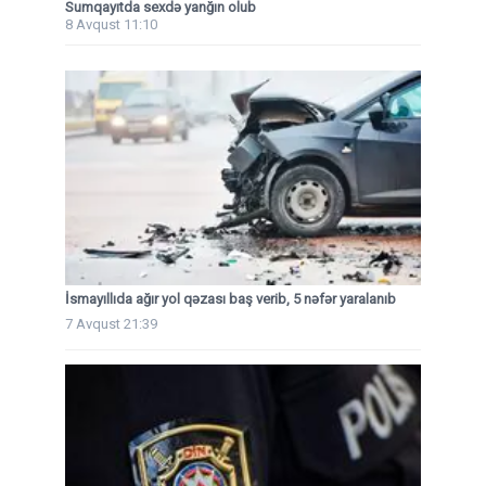
Sumqayıtda sexdə yanğın olub
8 Avqust 11:10
İsmayıllıda ağır yol qəzası baş verib, 5 nəfər yaralanıb
7 Avqust 21:39