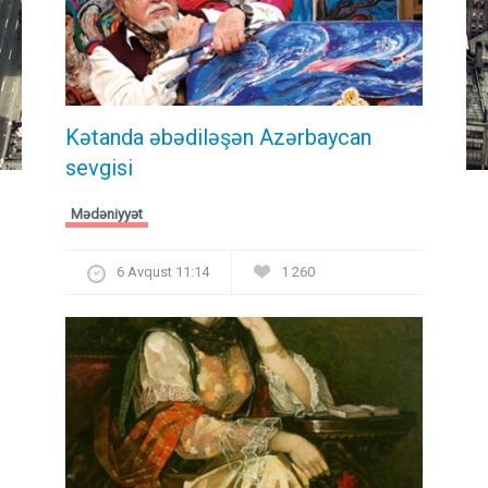
Kətanda əbədiləşən Azərbaycan
sevgisi
Mədəniyyət
6 Avqust 11:14
1 260