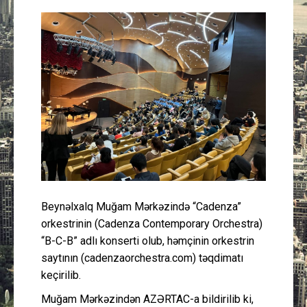
Güney Azərbaycan
Mədəniyyət
Müsahibə
İdman
Layihə
Gündəm
Beynəlxalq Muğam Mərkəzində “Cadenza”
orkestrinin (Cadenza Contemporary Orchestra)
Cəmiyyət
“B-C-B” adlı konserti olub, həmçinin orkestrin
saytının (cadenzaorchestra.com) təqdimatı
Peşə etikası
keçirilib.
Əlaqə
Muğam Mərkəzindən AZƏRTAC-a bildirilib ki,