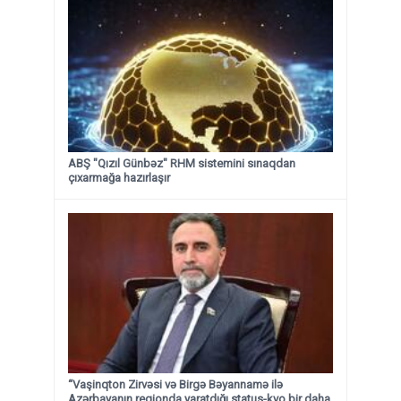
ABŞ "Qızıl Günbəz" RHM sistemini sınaqdan
çıxarmağa hazırlaşır
“Vaşinqton Zirvəsi və Birgə Bəyannamə ilə
Azərbayanın regionda yaratdığı status-kvo bir daha