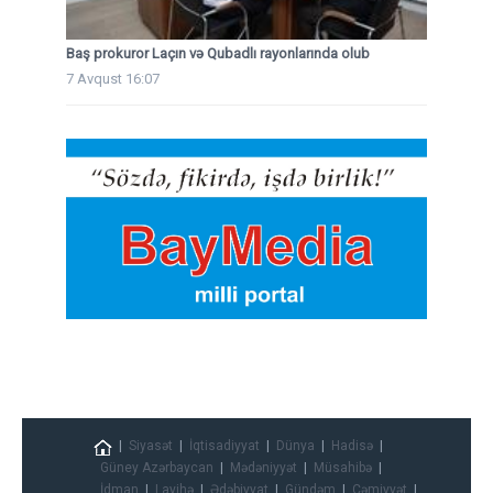
Baş prokuror Laçın və Qubadlı rayonlarında olub
7 Avqust 16:07
Siyasət
İqtisadiyyat
Dünya
Hadisə
Güney Azərbaycan
Mədəniyyət
Müsahibə
İdman
Layihə
Ədəbiyyat
Gündəm
Cəmiyyət