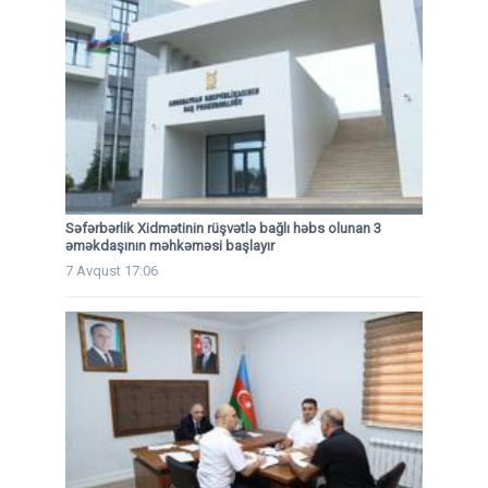
Səfərbərlik Xidmətinin rüşvətlə bağlı həbs olunan 3
əməkdaşının məhkəməsi başlayır
7 Avqust 17:06