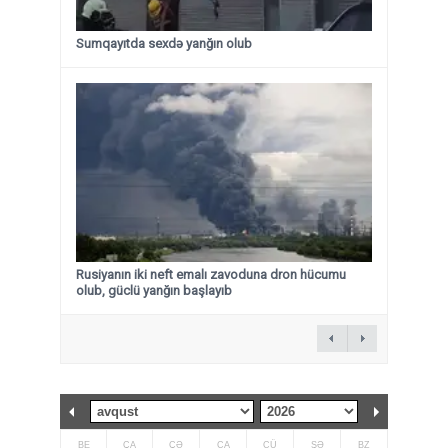
Sumqayıtda sexdə yanğın olub
Rusiyanın iki neft emalı zavoduna dron hücumu
olub, güclü yanğın başlayıb
BE
ÇA
ÇƏ
CA
CÜ
ŞƏ
BZ