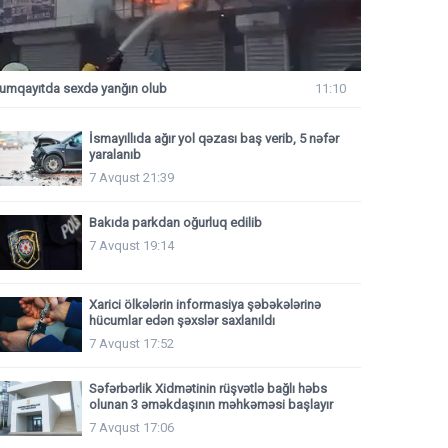
umqayıtda sexdə yanğın olub
11:10
İsmayıllıda ağır yol qəzası baş verib, 5 nəfər
yaralanıb
7 Avqust 21:39
Bakıda parkdan oğurluq edilib
7 Avqust 19:14
Xarici ölkələrin informasiya şəbəkələrinə
hücumlar edən şəxslər saxlanıldı
7 Avqust 17:52
Səfərbərlik Xidmətinin rüşvətlə bağlı həbs
olunan 3 əməkdaşının məhkəməsi başlayır
7 Avqust 17:06