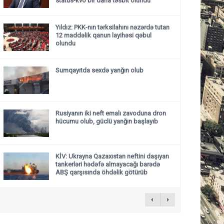
status-kvo bir daha təsbit olundu”
Yıldız: PKK-nın tərksilahını nəzərdə tutan
12 maddəlik qanun layihəsi qəbul
olundu ​​​​​​​
Sumqayıtda sexdə yanğın olub
Rusiyanın iki neft emalı zavoduna dron
hücumu olub, güclü yanğın başlayıb
KİV: Ukrayna Qazaxıstan neftini daşıyan
tankerləri hədəfə almayacağı barədə
ABŞ qarşısında öhdəlik götürüb