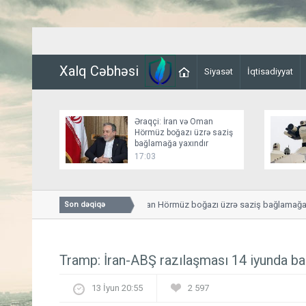
Xalq Cəbhəsi
Siyasət
İqtisadiyyat
Əraqçi: İran və Oman
Hörmüz boğazı üzrə saziş
bağlamağa yaxındır
17:03
Əraqçi: İran və Oman Hörmüz boğazı üzrə saziş bağlamağa yax
Son dəqiqə
Tramp: İran-ABŞ razılaşması 14 iyunda ba
13 İyun 20:55
2 597