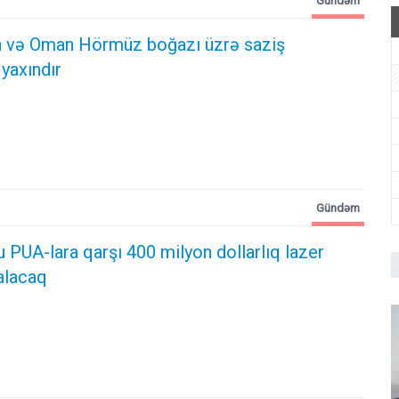
Gündəm
an və Oman Hörmüz boğazı üzrə saziş
yaxındır
Gündəm
PUA-lara qarşı 400 milyon dollarlıq lazer
alacaq