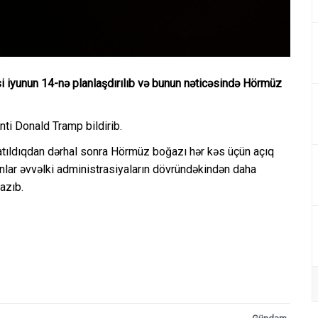
i iyunun 14-nə planlaşdırılıb və bunun nəticəsində Hörmüz
nti Donald Tramp bildirib.
atıldıqdan dərhal sonra Hörmüz boğazı hər kəs üçün açıq
onlar əvvəlki administrasiyaların dövründəkindən daha
azıb.