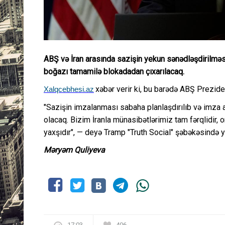
ABŞ və İran arasında sazişin yekun sənədləşdirilməs
boğazı tamamilə blokadadan çıxarılacaq.
xəbər verir ki, bu barədə ABŞ Prezide
Xalqcebhesi.az
"Sazişin imzalanması sabaha planlaşdırılıb və imza 
olacaq. Bizim İranla münasibətlərimiz tam fərqlidir, 
yaxşıdır", — deyə Tramp "Truth Social" şəbəkəsində y
Məryəm Quliyeva
17:03
406