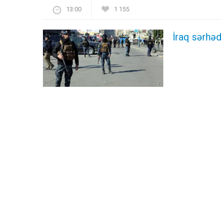
13:00
1 155
İraq sərhəd