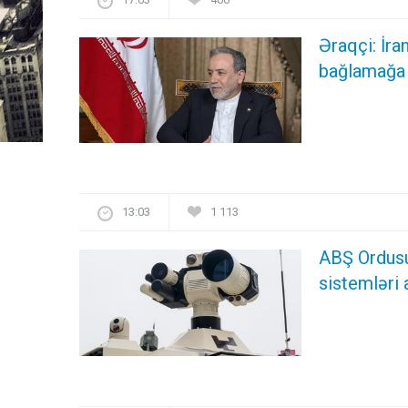
Əraqçi: İr
bağlamağa 
13:03
1 113
ABŞ Ordusu 
sistemləri 