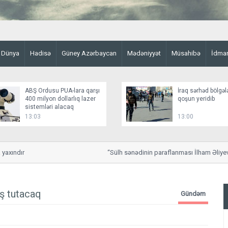
Dünya
Hadisə
Güney Azərbaycan
Mədəniyyət
Müsahibə
İdma
ABŞ Ordusu PUA-lara qarşı
İraq sərhəd bölgəl
400 milyon dollarlıq lazer
qoşun yeridib
sistemləri alacaq
13:03
13:00
ındır
“Sülh sənədinin paraflanması İlham Əliyevin 
ş tutacaq
Gündəm