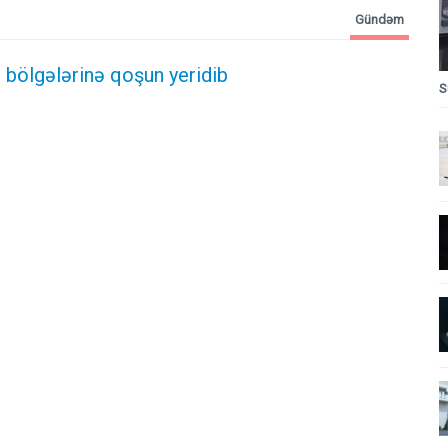
Gündəm
 bölgələrinə qoşun yeridib
S