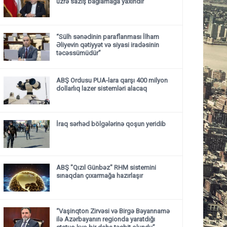
üzrə saziş bağlamağa yaxındır
“Sülh sənədinin paraflanması İlham
Əliyevin qətiyyət və siyasi iradəsinin
təcəssümüdür”
ABŞ Ordusu PUA-lara qarşı 400 milyon
dollarlıq lazer sistemləri alacaq
İraq sərhəd bölgələrinə qoşun yeridib
ABŞ "Qızıl Günbəz" RHM sistemini
sınaqdan çıxarmağa hazırlaşır
“Vaşinqton Zirvəsi və Birgə Bəyannamə
ilə Azərbayanın regionda yaratdığı