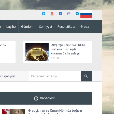
n
Layihə
Gündəm
Cəmiyyət
Peşə etikası
Əlaqə
ərinə
ABŞ "Qızıl Günbəz" RHM
sistemini sınaqdan
çıxarmağa hazırlaşır
12:50
qətiyyət və siyasi iradəsinin təcəssümüdür”
ABŞ Ordusu PUA-lara qarşı 
Xəbər lenti
Əraqçi: İran və Oman Hörmüz boğazı