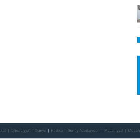
asət
İqtisadiyyat
Dünya
Hadisə
Güney Azərbaycan
Mədəniyyət
Müsah