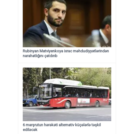
Rubinyan Matviyenkoya ixrac məhdudiyyətlərindən
narahatlığını çatdırıb
6 marşrutun hərəkəti alternativ küçələrlə təşkil
ediləcək