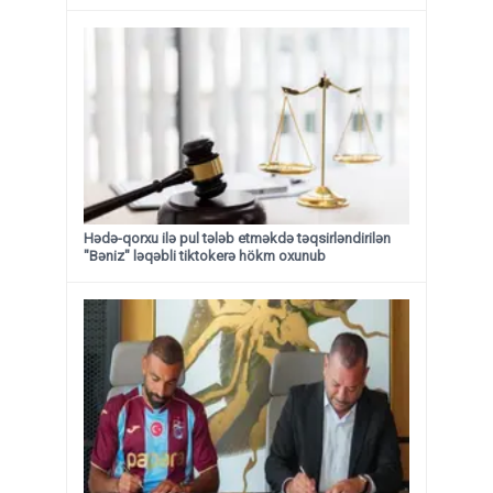
Hədə-qorxu ilə pul tələb etməkdə təqsirləndirilən
"Bəniz" ləqəbli tiktokerə hökm oxunub