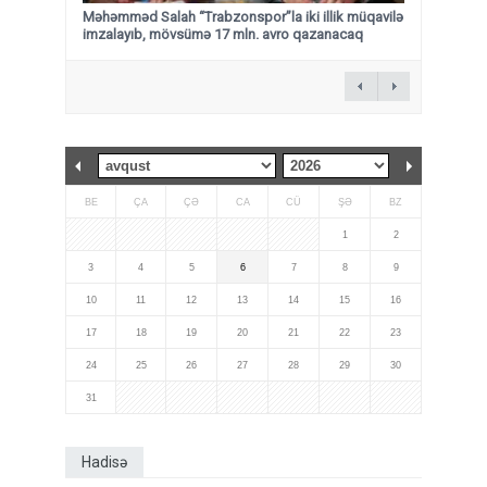
Məhəmməd Salah “Trabzonspor”la iki illik müqavilə
imzalayıb, mövsümə 17 mln. avro qazanacaq
BE
ÇA
ÇƏ
CA
CÜ
ŞƏ
BZ
1
2
3
4
5
6
7
8
9
10
11
12
13
14
15
16
17
18
19
20
21
22
23
24
25
26
27
28
29
30
31
Hadisə