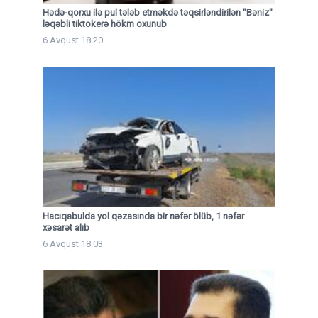
Hədə-qorxu ilə pul tələb etməkdə təqsirləndirilən "Bəniz"
ləqəbli tiktokerə hökm oxunub
6 Avqust 18:20
Hacıqabulda yol qəzasında bir nəfər ölüb, 1 nəfər
xəsarət alıb
6 Avqust 18:03