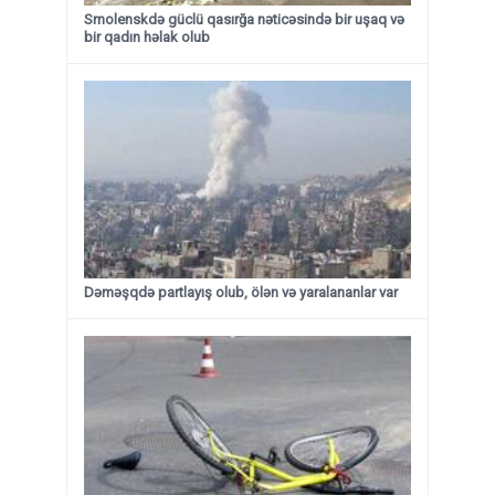
Smolenskdə güclü qasırğa nəticəsində bir uşaq və
bir qadın həlak olub
Dəməşqdə partlayış olub, ölən və yaralananlar var