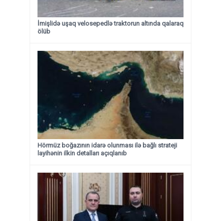
İmişlidə uşaq velosepedlə traktorun altında qalaraq
ölüb
Hörmüz boğazının idarə olunması ilə bağlı strateji
layihənin ilkin detalları açıqlanıb