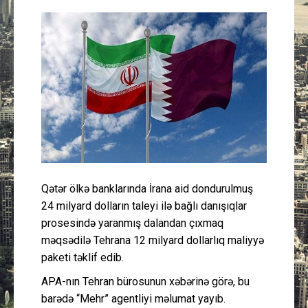
Güney Azərbaycan
Mədəniyyət
Müsahibə
İdman
Layihə
Qətər ölkə banklarında İrana aid dondurulmuş
Gündəm
24 milyard dolların taleyi ilə bağlı danışıqlar
prosesində yaranmış dalandan çıxmaq
Cəmiyyət
məqsədilə Tehrana 12 milyard dollarlıq maliyyə
paketi təklif edib.
Peşə etikası
APA-nın Tehran bürosunun xəbərinə görə, bu
barədə “Mehr” agentliyi məlumat yayıb.
Əlaqə