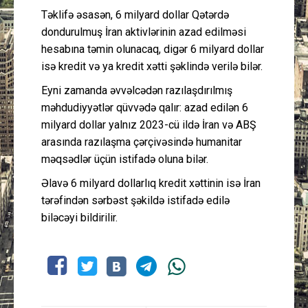
Təklifə əsasən, 6 milyard dollar Qətərdə
dondurulmuş İran aktivlərinin azad edilməsi
hesabına təmin olunacaq, digər 6 milyard dollar
isə kredit və ya kredit xətti şəklində verilə bilər.
Eyni zamanda əvvəlcədən razılaşdırılmış
məhdudiyyətlər qüvvədə qalır: azad edilən 6
milyard dollar yalnız 2023-cü ildə İran və ABŞ
arasında razılaşma çərçivəsində humanitar
məqsədlər üçün istifadə oluna bilər.
Əlavə 6 milyard dollarlıq kredit xəttinin isə İran
tərəfindən sərbəst şəkildə istifadə edilə
biləcəyi bildirilir.