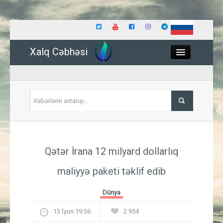
Xalq Cəbhəsi
Close
Siyasət
Qətər İrana 12 milyard dollarlıq
İqtisadiyyat
maliyyə paketi təklif edib
Dünya
Dünya
Hadisə
13 İyun 19:36
2 954