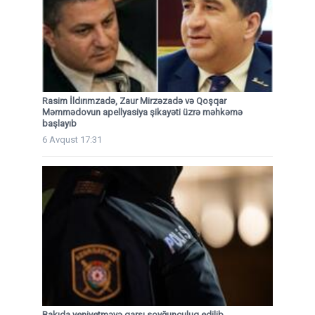
Rasim İldırımzadə, Zaur Mirzəzadə və Qoşqar
Məmmədovun apellyasiya şikayəti üzrə məhkəmə
başlayıb
6 Avqust 17:31
Bakıda yeniyetməyə qarşı soyğunçuluq edilib