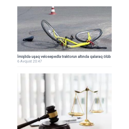
İmişlidə uşaq velosepedlə traktorun altında qalaraq ölüb
6 Avqust 20:47