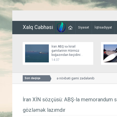
Xalq Cəbhəsi
Siyasət
İqtisadiyyat
İran ABŞ və İsrail
gəmilərinin Hörmüz
boğazından keçidini
bağlayır
14:37
Odessa sahillərində növbəti gəmi zədələnib
Son dəqiqə
İran XİN sözçüsü: ABŞ-la memorandum 
gözləmək lazımdır