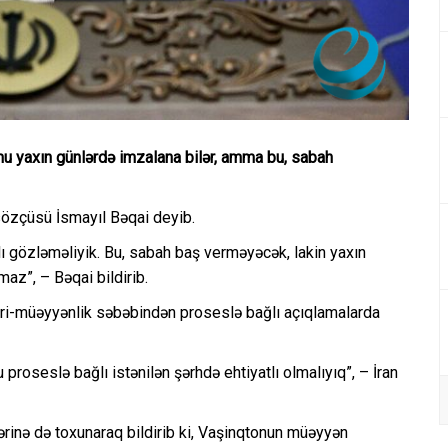
u yaxın günlərdə imzalana bilər, amma bu, sabah
n sözçüsü İsmayıl Bəqai deyib.
 gözləməliyik. Bu, sabah baş verməyəcək, lakin yaxın
az”, – Bəqai bildirib.
ri-müəyyənlik səbəbindən proseslə bağlı açıqlamalarda
 proseslə bağlı istənilən şərhdə ehtiyatlı olmalıyıq”, – İran
ərinə də toxunaraq bildirib ki, Vaşinqtonun müəyyən