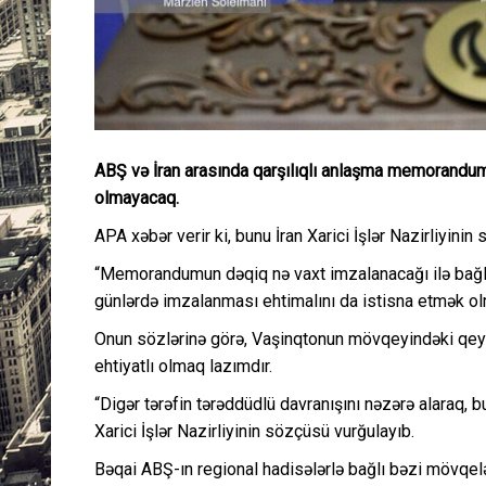
ABŞ və İran arasında qarşılıqlı anlaşma memorandum
olmayacaq.
APA xəbər verir ki, bunu İran Xarici İşlər Nazirliyini
“Memorandumun dəqiq nə vaxt imzalanacağı ilə bağlı
günlərdə imzalanması ehtimalını da istisna etmək olm
Onun sözlərinə görə, Vaşinqtonun mövqeyindəki qey
ehtiyatlı olmaq lazımdır.
“Digər tərəfin tərəddüdlü davranışını nəzərə alaraq, bu
Xarici İşlər Nazirliyinin sözçüsü vurğulayıb.
Bəqai ABŞ-ın regional hadisələrlə bağlı bəzi mövqel