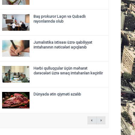
Baş prokuror Laçın və Qubadlı
rayonlarında olub
Jurnalistika ixtisası üzrə qabiliyyət
imtahanının nəticələri açıqlanıb
Hərbi qulluqçular üçün məharət
dərəcələri üzrə sınaq imtahanları keçirilir
Dünyada ətin qiyməti azalıb