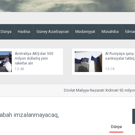
Dünya
Hadisə
Güney Azərbaycan
Mədəniyyət
Müsahibə
İdma
Avstraliya ABŞ-dən 500
Aİ Rusiyaya qarşı 
milyon dollarlıq yeni
sanksiyalar tətbiq
raketlər alır
13:48
13:18
Dövlət Maliyyə Nəzarəti Xidməti 92 milyon m
sabah imzalanmayacaq,
Dünya