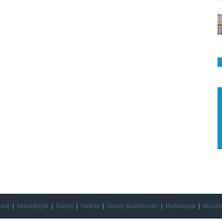
asət
İqtisadiyyat
Dünya
Hadisə
Güney Azərbaycan
Mədəniyyət
Müsah