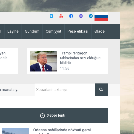
n
Layihə
Gündəm
Cəmiyyət
Peşə etikası
Əlaqə
yeni
Tramp Pentaqon
 edib
rəhbərindən razı olduğunu
bildirib
11:56
anata yaxın vəsaiti büdcəyə bərpa edib
İki gün güclü külək əsəc
Xəbər lenti
Odessa sahillərində növbəti gəmi