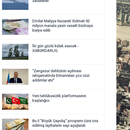
zədələnib
Dövlət Maliyyə Nəzarəti Xidməti 92
milyon manata yaxın vəsaiti büdcəyə
bərpa edib
İki gün güclü külək əsəcək -
XƏBƏRDARLIQ
“Zəngəzur dəhlizinin açılması
istiqamətində Ermənistan çox cüzi
addımlar atır”
Yeni təhlükəsizlik platformasının
başlanğıcı
Bu il "Böyük Qayıdış" proqramı üzrə icra
edilmiş layihələrin sayı açıqlanıb