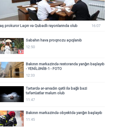
aş prokuror Laçın və Qubadlı rayonlarında olub
16:07
Sabahın hava proqnozu açıqlanıb
12:50
Bakının mərkəzində restoranda yanğın başlayıb
- YENİLƏNİB-1 - FOTO
12:33
Tərtərdə ər-arvadın qətli ilə bağlı bəzi
təfərrüatlar məlum olub
11:47
Bakının mərkəzində obyektdə yanğın başlayıb
11:45