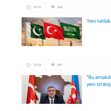
16:16
364
Yeni təhlük
15:34
441
"Bu əməkda
yeni strate