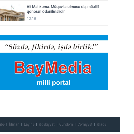
Ali Məhkəmə: Müqavilə olmasa da, müəllif
qonorarı ödənilməlidir
10:18
ibə
İdman
Layihə
Ədəbiyyat
Gündəm
Cəmiyyət
Əlaqə