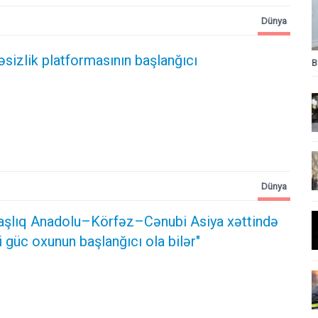
Dünya
əsizlik platformasının başlanğıcı
B
Dünya
şlıq Anadolu–Körfəz–Cənubi Asiya xəttində
ji güc oxunun başlanğıcı ola bilər"