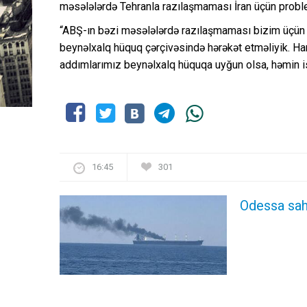
məsələlərdə Tehranla razılaşmaması İran üçün probl
“ABŞ-ın bəzi məsələlərdə razılaşmaması bizim üçün 
beynəlxalq hüquq çərçivəsində hərəkət etməliyik. Har
addımlarımız beynəlxalq hüquqa uyğun olsa, həmin is
16:45
301
Odessa sah