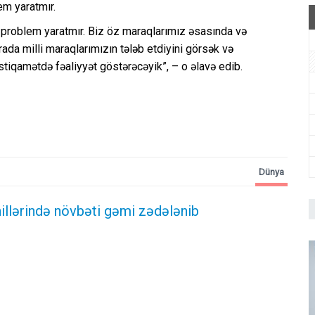
em yaratmır.
problem yaratmır. Biz öz maraqlarımız əsasında və
ada milli maraqlarımızın tələb etdiyini görsək və
tiqamətdə fəaliyyət göstərəcəyik”, – o əlavə edib.
Dünya
illərində növbəti gəmi zədələnib