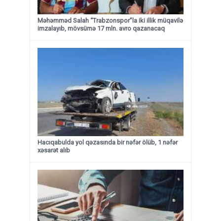
Məhəmməd Salah “Trabzonspor”la iki illik müqavilə
imzalayıb, mövsümə 17 mln. avro qazanacaq
Hacıqabulda yol qəzasında bir nəfər ölüb, 1 nəfər
xəsarət alıb