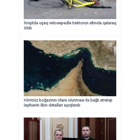
İmişlidə uşaq velosepedlə traktorun altında qalaraq
ölüb
Hörmüz boğazının idarə olunması ilə bağlı strateji
layihənin ilkin detalları açıqlanıb