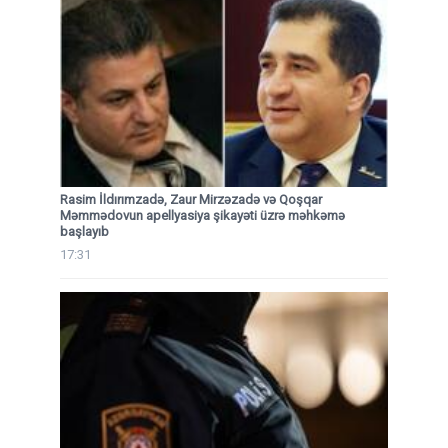
Rasim İldırımzadə, Zaur Mirzəzadə və Qoşqar
Məmmədovun apellyasiya şikayəti üzrə məhkəmə
başlayıb
17:31