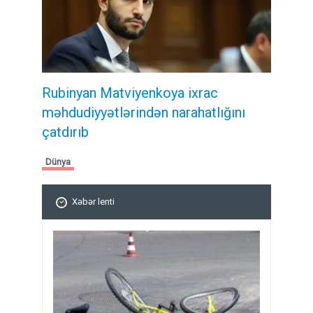
Rubinyan Matviyenkoya ixrac
məhdudiyyətlərindən narahatlığını
çatdırıb
Dünya
Xəbər lenti