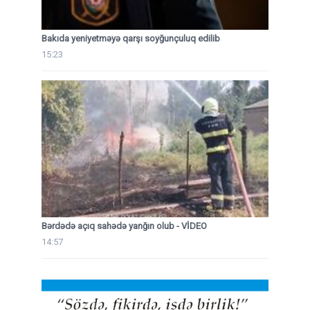
Bakıda yeniyetməyə qarşı soyğunçuluq edilib
15:23
Bərdədə açıq sahədə yanğın olub - VİDEO
14:57