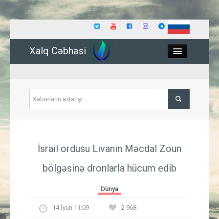
Xalq Cəbhəsi
Close
Siyasət
İsrail ordusu Livanın Məcdal Zoun
İqtisadiyyat
bölgəsinə dronlarla hücum edib
Dünya
Dünya
Hadisə
14 İyun 11:09
2 968