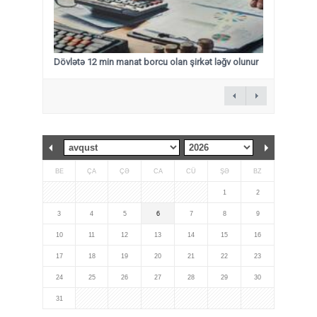
Dövlətə 12 min manat borcu olan şirkət ləğv olunur
BE
ÇA
ÇƏ
CA
CÜ
ŞƏ
BZ
1
2
3
4
5
6
7
8
9
10
11
12
13
14
15
16
17
18
19
20
21
22
23
24
25
26
27
28
29
30
31