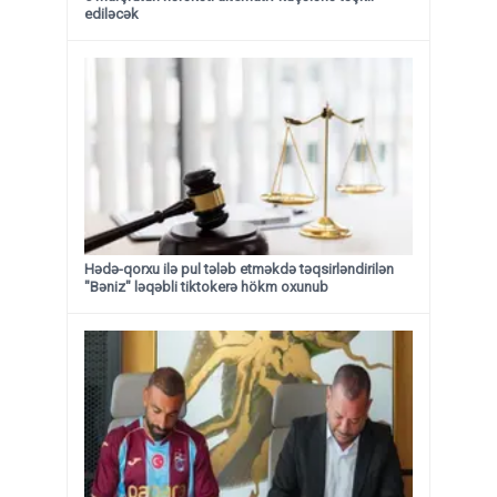
ediləcək
Hədə-qorxu ilə pul tələb etməkdə təqsirləndirilən
"Bəniz" ləqəbli tiktokerə hökm oxunub