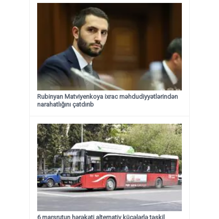
Rubinyan Matviyenkoya ixrac məhdudiyyətlərindən
narahatlığını çatdırıb
6 marşrutun hərəkəti alternativ küçələrlə təşkil