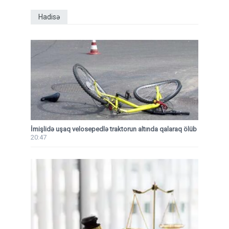
Hadisə
İmişlidə uşaq velosepedlə traktorun altında qalaraq ölüb
20:47