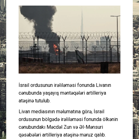
Güney Azərbaycan
Mədəniyyət
Müsahibə
İdman
Layihə
İsrail ordusunun irəliləməsi fonunda Livanın
Gündəm
cənubunda yaşayış məntəqələri artilleriya
atəşinə tutulub.
Cəmiyyət
Livan mediasının məlumatına görə, İsrail
Peşə etikası
ordusunun bölgədə irəliləməsi fonunda ölkənin
cənubundakı Məcdəl Zun və Əl-Mənsuri
qəsəbələri artilleriya atəşinə məruz qalıb.
Əlaqə