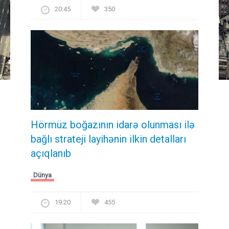
20:45
350
Hörmüz boğazının idarə olunması ilə
bağlı strateji layihənin ilkin detalları
açıqlanıb
Dünya
19:20
455