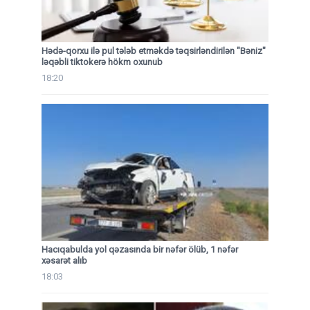
Hədə-qorxu ilə pul tələb etməkdə təqsirləndirilən "Bəniz"
ləqəbli tiktokerə hökm oxunub
18:20
Hacıqabulda yol qəzasında bir nəfər ölüb, 1 nəfər
xəsarət alıb
18:03