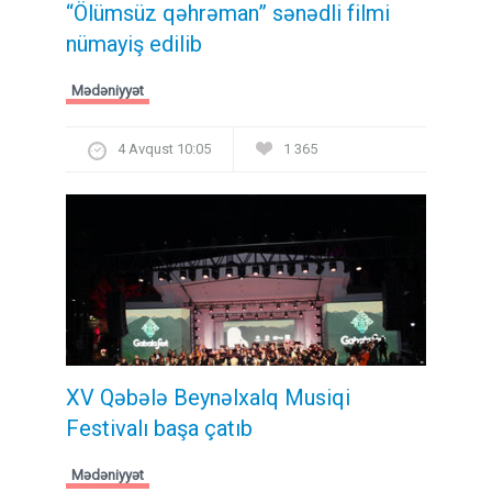
“Ölümsüz qəhrəman” sənədli filmi
nümayiş edilib
Mədəniyyət
4 Avqust 10:05
1 365
XV Qəbələ Beynəlxalq Musiqi
Festivalı başa çatıb
Mədəniyyət