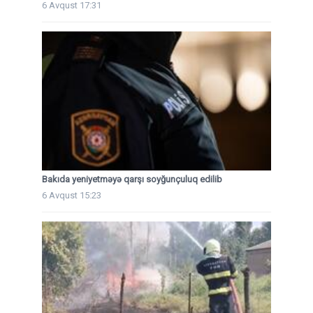
6 Avqust 17:31
Bakıda yeniyetməyə qarşı soyğunçuluq edilib
6 Avqust 15:23