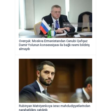
Overçuk: Moskva Ermənistandan Cənubi Qafqaz
Dəmir Yolunun konsessiyası ilə bağlı rəsmi bildiriş
almayıb
Rubinyan Matviyenkoya ixrac məhdudiyyətlərindən
narahatlığını çatdırıb