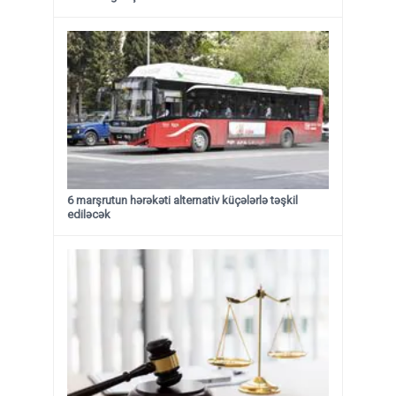
6 marşrutun hərəkəti alternativ küçələrlə təşkil
ediləcək