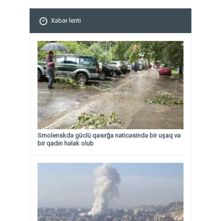
Xəbər lenti
Smolenskdə güclü qasırğa nəticəsində bir uşaq və
bir qadın həlak olub