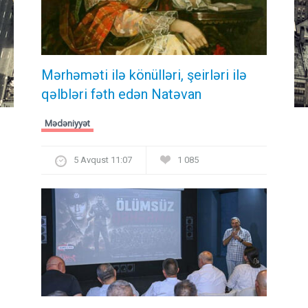
Mərhəməti ilə könülləri, şeirləri ilə
qəlbləri fəth edən Natəvan
Mədəniyyət
5 Avqust 11:07
1 085