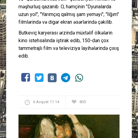
məşhurluq qazanıb. O, həmçinin "Dyunalarda
uzun yol", "Yarımçıq qalmış şam yeməyi", "İlğım"
filmlərində və digər ekran əsərlərində çəkilib.
Butkeviç karyerası ərzində müxtəlif ölkələrin
kino istehsalında iştirak edib, 150-dən çox
tammetrajlı film və televiziya layihələrində çıxış
edib.
6 Avqust 11:14
805