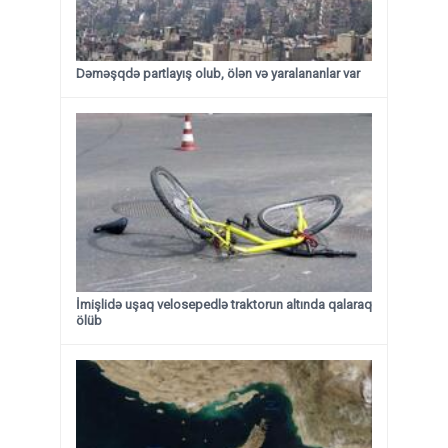
Dəməşqdə partlayış olub, ölən və yaralananlar var
İmişlidə uşaq velosepedlə traktorun altında qalaraq
ölüb