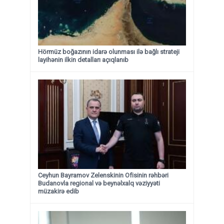
Hörmüz boğazının idarə olunması ilə bağlı strateji
layihənin ilkin detalları açıqlanıb
Ceyhun Bayramov Zelenskinin Ofisinin rəhbəri
Budanovla regional və beynəlxalq vəziyyəti
müzakirə edib