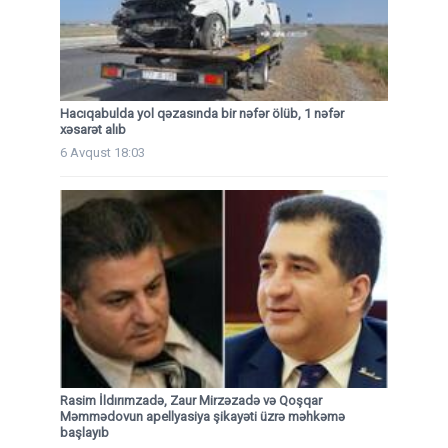
Hacıqabulda yol qəzasında bir nəfər ölüb, 1 nəfər
xəsarət alıb
6 Avqust 18:03
Rasim İldırımzadə, Zaur Mirzəzadə və Qoşqar
Məmmədovun apellyasiya şikayəti üzrə məhkəmə
başlayıb