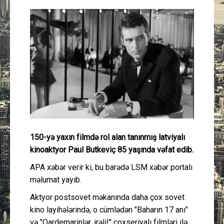
Güney Azərbaycan
Mədəniyyət
Müsahibə
İdman
Layihə
150-yə yaxın filmdə rol alan tanınmış latviyalı
Gündəm
kinoaktyor Paul Butkeviç 85 yaşında vəfat edib.
Cəmiyyət
APA xəbər verir ki, bu barədə LSM xəbər portalı
məlumat yayıb.
Peşə etikası
Aktyor postsovet məkanında daha çox sovet
kino layihələrində, o cümlədən "Baharın 17 anı"
Əlaqə
və "Qardemarinlər, irəli!" çoxseriyalı filmləri ilə