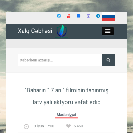
Xalq Cəbhəsi
Close
Siyasət
"Baharın 17 anı" filminin tanınmış
İqtisadiyyat
latviyalı aktyoru vəfat edib
Dünya
Mədəniyyət
Hadisə
13 İyun 17:00
6 468