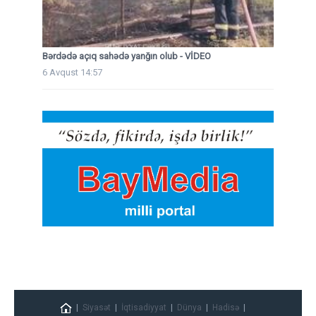
Bərdədə açıq sahədə yanğın olub - VİDEO
6 Avqust 14:57
Siyasət
İqtisadiyyat
Dünya
Hadisə