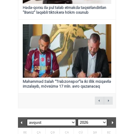
Hədə-qorxu ilə pul tələb etməkdə təqsirləndirilən
"Bəniz" ləqəbli tiktokerə hökm oxunub
Məhəmməd Salah “Trabzonspor”la iki illik müqavilə
imzalayıb, mövsümə 17 mln. avro qazanacaq
BE
ÇA
ÇƏ
CA
CÜ
ŞƏ
BZ