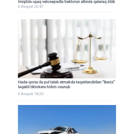
İmişlidə uşaq velosepedlə traktorun altında qalaraq ölüb
6 Avqust 20:47
Hədə-qorxu ilə pul tələb etməkdə təqsirləndirilən "Bəniz"
ləqəbli tiktokerə hökm oxunub
6 Avqust 18:20