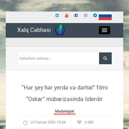
Xalq Cəbhəsi
Close
Siyasət
“Hər şey hər yerdə və dərhal” filmi
İqtisadiyyat
“Oskar” mübarizəsində liderdir
Dünya
Mədəniyyət
Hadisə
25 Yanvar 2023 15:38
5 950