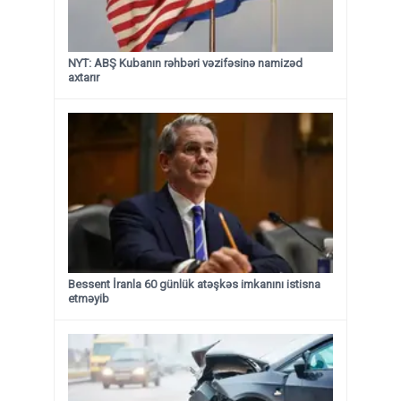
NYT: ABŞ Kubanın rəhbəri vəzifəsinə namizəd
axtarır
Bessent İranla 60 günlük atəşkəs imkanını istisna
etməyib