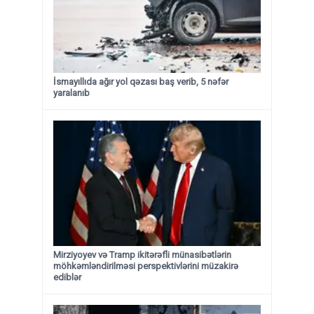
İsmayıllıda ağır yol qəzası baş verib, 5 nəfər
yaralanıb
Mirziyoyev və Tramp ikitərəfli münasibətlərin
möhkəmləndirilməsi perspektivlərini müzakirə
ediblər