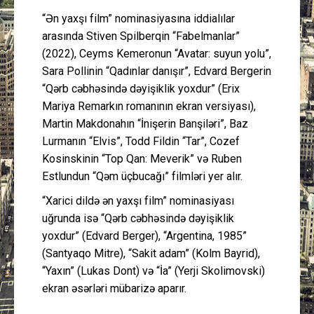
“Ən yaxşı film” nominasiyasına iddialılar
arasında Stiven Spilberqin “Fabelmanlar”
(2022), Ceyms Kemeronun “Avatar: suyun yolu”,
Sara Pollinin “Qadınlar danışır”, Edvard Bergerin
“Qərb cəbhəsində dəyişiklik yoxdur” (Erix
Mariya Remarkın romanının ekran versiyası),
Martin Makdonahın “İnişerin Banşiləri”, Baz
Lurmanın “Elvis”, Todd Fildin “Tar”, Cozef
Kosinskinin “Top Qan: Meverik” və Ruben
Estlundun “Qəm üçbucağı” filmləri yer alır.
“Xarici dildə ən yaxşı film” nominasiyası
uğrunda isə “Qərb cəbhəsində dəyişiklik
yoxdur” (Edvard Berger), “Argentina, 1985”
(Santyaqo Mitre), “Sakit adam” (Kolm Bayrid),
“Yaxın” (Lukas Dont) və “İa” (Yerji Skolimovski)
ekran əsərləri mübarizə aparır.