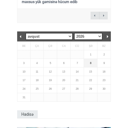
məxsus yük gəmisinə hücum edib
BE
ÇA
ÇƏ
CA
CÜ
ŞƏ
BZ
1
2
3
4
5
6
7
8
9
10
11
12
13
14
15
16
17
18
19
20
21
22
23
24
25
26
27
28
29
30
31
Hadisə