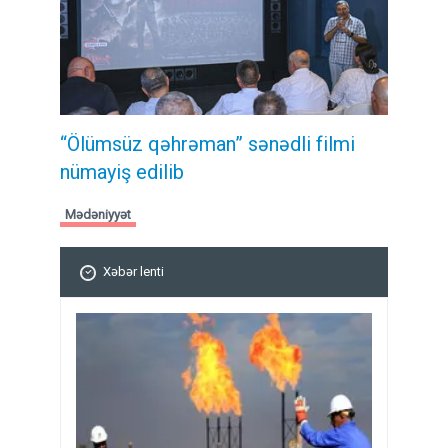
“Ölümsüz qəhrəman” sənədli filmi
nümayiş edilib
Mədəniyyət
Xəbər lenti