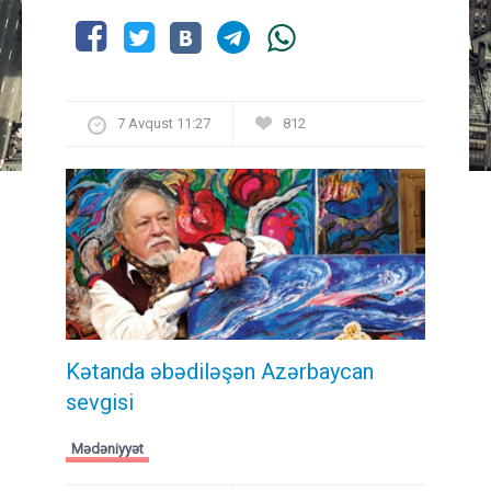
7 Avqust 11:27
812
Kətanda əbədiləşən Azərbaycan
sevgisi
Mədəniyyət