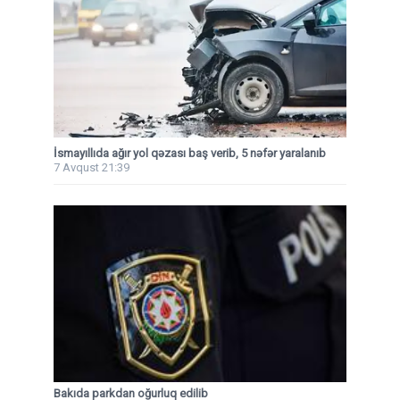
İsmayıllıda ağır yol qəzası baş verib, 5 nəfər yaralanıb
7 Avqust 21:39
Bakıda parkdan oğurluq edilib