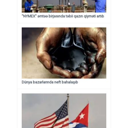
"NYMEX" əmtəə birjasında təbii qazın qiyməti artıb
Dünya bazarlarında neft bahalaşıb