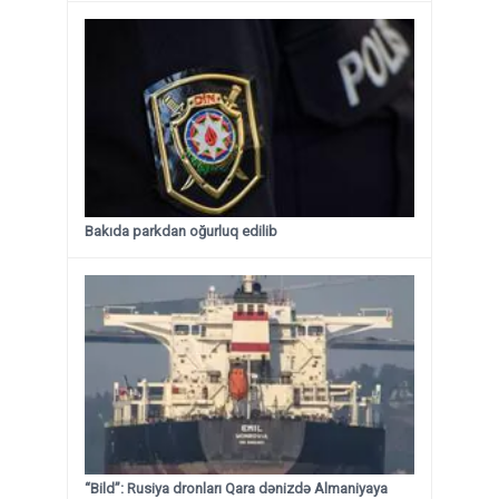
Bakıda parkdan oğurluq edilib
“Bild”: Rusiya dronları Qara dənizdə Almaniyaya