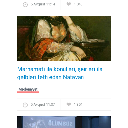
6 Avqust 11:14
1 043
Mərhəməti ilə könülləri, şeirləri ilə
qəlbləri fəth edən Natəvan
Mədəniyyət
5 Avqust 11:07
1 351