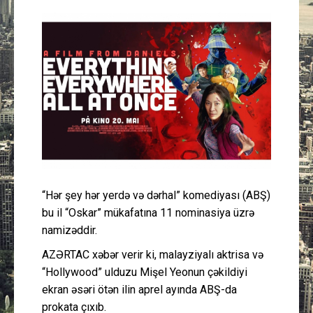
Güney Azərbaycan
Mədəniyyət
Müsahibə
İdman
Layihə
“Hər şey hər yerdə və dərhal” komediyası (ABŞ)
Gündəm
bu il “Oskar” mükafatına 11 nominasiya üzrə
namizəddir.
Cəmiyyət
AZƏRTAC xəbər verir ki, malayziyalı aktrisa və
Peşə etikası
“Hollywood” ulduzu Mişel Yeonun çəkildiyi
ekran əsəri ötən ilin aprel ayında ABŞ-da
Əlaqə
prokata çıxıb.