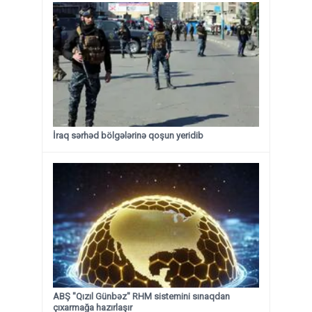
İraq sərhəd bölgələrinə qoşun yeridib
ABŞ "Qızıl Günbəz" RHM sistemini sınaqdan
çıxarmağa hazırlaşır