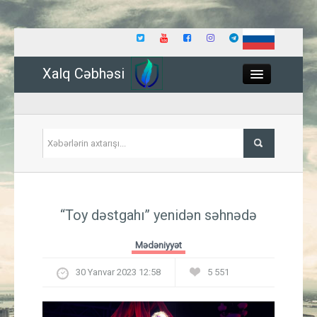
Xalq Cəbhəsi
Close
Siyasət
“Toy dəstgahı” yenidən səhnədə
İqtisadiyyat
Mədəniyyət
Dünya
30 Yanvar 2023 12:58
5 551
Hadisə