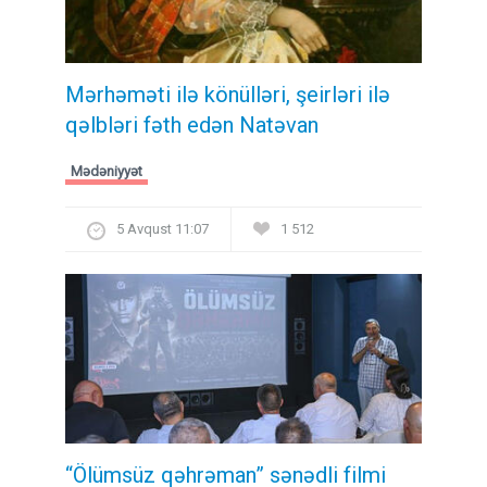
Mərhəməti ilə könülləri, şeirləri ilə
qəlbləri fəth edən Natəvan
Mədəniyyət
5 Avqust 11:07
1 512
“Ölümsüz qəhrəman” sənədli filmi