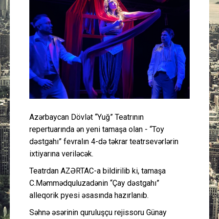
Güney Azərbaycan
Mədəniyyət
Müsahibə
İdman
Layihə
Azərbaycan Dövlət “Yuğ” Teatrının
repertuarında ən yeni tamaşa olan - “Toy
Gündəm
dəstgahı” fevralın 4-də təkrar teatrsevərlərin
ixtiyarına veriləcək.
Cəmiyyət
Teatrdan AZƏRTAC-a bildirilib ki, tamaşa
C.Məmmədquluzadənin “Çay dəstgahı”
Peşə etikası
alleqorik pyesi əsasında hazırlanıb.
Səhnə əsərinin quruluşçu rejissoru Günay
Əlaqə