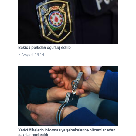
Bakıda parkdan oğurluq edilib
7 Avqust 19:14
Xarici ölkələrin informasiya şəbəkələrinə hücumlar edən
şəxslər saxlanıldı