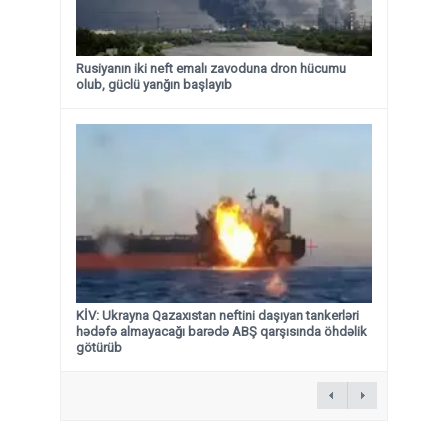
Rusiyanın iki neft emalı zavoduna dron hücumu
olub, güclü yanğın başlayıb
KİV: Ukrayna Qazaxıstan neftini daşıyan tankerləri
hədəfə almayacağı barədə ABŞ qarşısında öhdəlik
götürüb