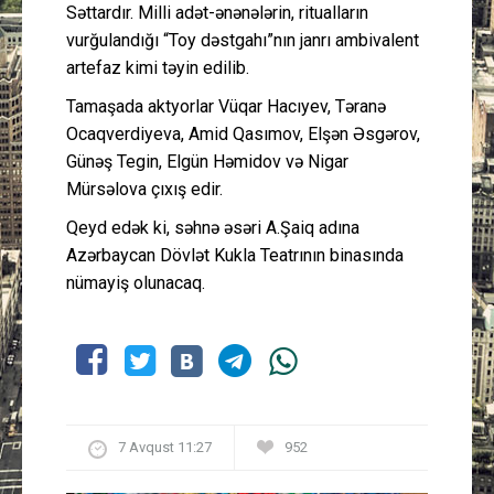
Səttardır. Milli adət-ənənələrin, ritualların
vurğulandığı “Toy dəstgahı”nın janrı ambivalent
artefaz kimi təyin edilib.
Tamaşada aktyorlar Vüqar Hacıyev, Təranə
Ocaqverdiyeva, Amid Qasımov, Elşən Əsgərov,
Günəş Tegin, Elgün Həmidov və Nigar
Mürsəlova çıxış edir.
Qeyd edək ki, səhnə əsəri A.Şaiq adına
Azərbaycan Dövlət Kukla Teatrının binasında
nümayiş olunacaq.
7 Avqust 11:27
952