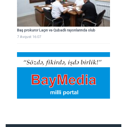
Baş prokuror Laçın və Qubadlı rayonlarında olub
7 Avqust 16:07