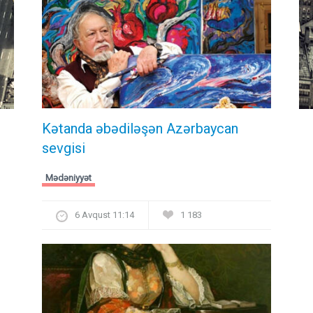
Kətanda əbədiləşən Azərbaycan
sevgisi
Mədəniyyət
6 Avqust 11:14
1 183