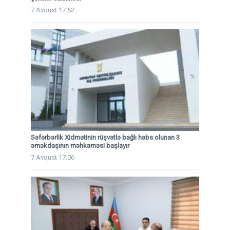
7 Avqust 17:52
Səfərbərlik Xidmətinin rüşvətlə bağlı həbs olunan 3
əməkdaşının məhkəməsi başlayır
7 Avqust 17:06