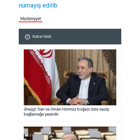
nümayiş edilib
Mədəniyyət
Xəbər lenti
Əraqçi: İran və Oman Hörmüz boğazı üzrə saziş
bağlamağa yaxındır