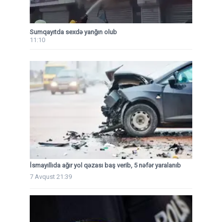
Sumqayıtda sexdə yanğın olub
11:10
İsmayıllıda ağır yol qəzası baş verib, 5 nəfər yaralanıb
7 Avqust 21:39