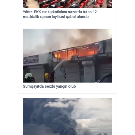
Yıldız: PKK-nın tərksilahını nəzərdə tutan 12
maddəlik qanun layihəsi qəbul olundu ​​​​​​​
Sumqayıtda sexdə yanğın olub