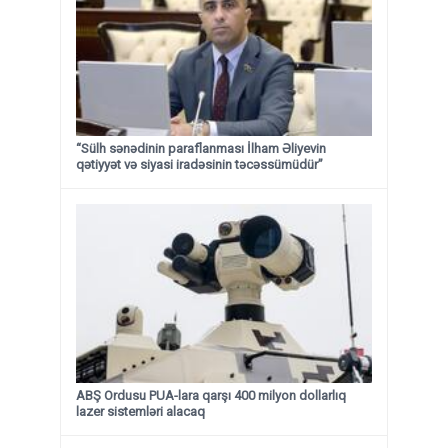
“Sülh sənədinin paraflanması İlham Əliyevin
qətiyyət və siyasi iradəsinin təcəssümüdür”
ABŞ Ordusu PUA-lara qarşı 400 milyon dollarlıq
lazer sistemləri alacaq