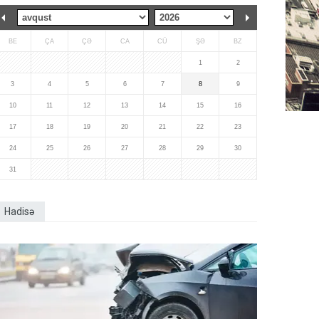
BE
ÇA
ÇƏ
CA
CÜ
ŞƏ
BZ
1
2
3
4
5
6
7
8
9
10
11
12
13
14
15
16
17
18
19
20
21
22
23
24
25
26
27
28
29
30
31
Hadisə