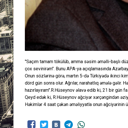
"Saçım tamam tökülüb, amma səsim əməlli-başlı düzəl
çox sevinirəm". Bunu APA-ya açıqlamasında Azərbayc
Onun sözlərinə görə, martın 5-də Türkiyədə ikinci ki
dörd gün sonra olur. Ağrılar, narahatlıq əmələ gəlir. 
hazırlayıram".R.Hüseynov əlavə edib ki, 21 bir gün fas
Qeyd edək ki, R.Hüseynov ağciyər xərçəngindən əziyy
Həkimlər 4 saat çəkən əməliyyatla onun ağciyərinin üs