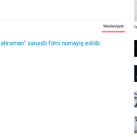
Mədəniyyət
İ
əhrəman” sənədli filmi nümayiş edilib