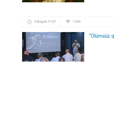
5 Avqust 11:07
1 330
“Ölümsüz q