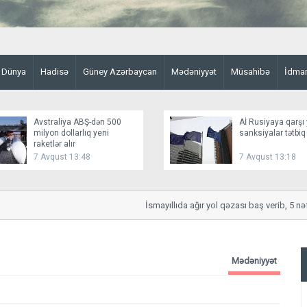
Dünya
Hadisə
Güney Azərbaycan
Mədəniyyət
Müsahibə
İdma
Avstraliya ABŞ-dən 500
Aİ Rusiyaya qarşı 
milyon dollarlıq yeni
sanksiyalar tətbiq
raketlər alır
7 Avqust 13:48
7 Avqust 13:18
İsmayıllıda ağır yol qəzası baş verib, 5 nəfər
Mədəniyyət