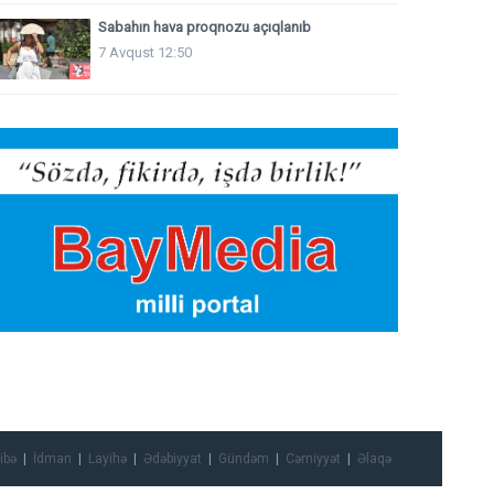
Sabahın hava proqnozu açıqlanıb
7 Avqust 12:50
ibə
İdman
Layihə
Ədəbiyyat
Gündəm
Cəmiyyət
Əlaqə