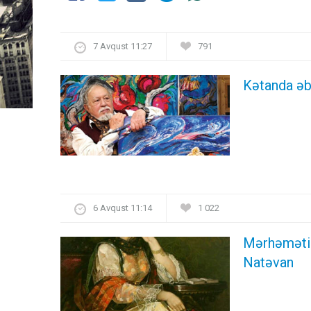
7 Avqust 11:27
791
Kətanda əb
6 Avqust 11:14
1 022
Mərhəməti i
Natəvan