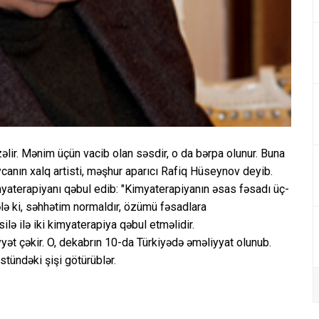
ir. Mənim üçün vacib olan səsdir, o da bərpa olunur. Buna
anın xalq artisti, məşhur aparıcı Rafiq Hüseynov deyib.
myaterapiyanı qəbul edib: "Kimyaterapiyanın əsas fəsadı üç-
Hələ ki, səhhətim normaldır, özümü fəsadlara
ilə ilə iki kimyaterapiya qəbul etməlidir.
ət çəkir. O, dekabrın 10-da Türkiyədə əməliyyat olunub.
tündəki şişi götürüblər.