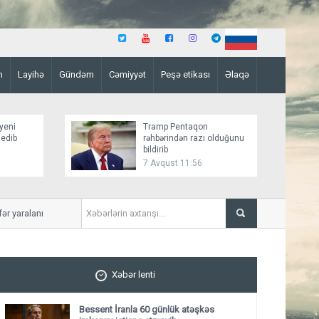
n
Layihə
Gündəm
Cəmiyyət
Peşə etikası
Əlaqə
yeni
Tramp Pentaqon
 edib
rəhbərindən razı olduğunu
bildirib
7 Avqust 11:56
 yaralanıb
Mirziyoyev və Tramp ikitər
ediblər
Xəbər lenti
Bessent İranla 60 günlük atəşkəs