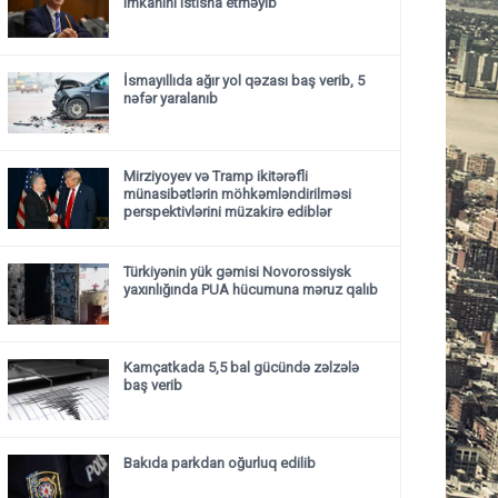
imkanını istisna etməyib
İsmayıllıda ağır yol qəzası baş verib, 5
nəfər yaralanıb
Mirziyoyev və Tramp ikitərəfli
münasibətlərin möhkəmləndirilməsi
perspektivlərini müzakirə ediblər
Türkiyənin yük gəmisi Novorossiysk
yaxınlığında PUA hücumuna məruz qalıb
Kamçatkada 5,5 bal gücündə zəlzələ
baş verib
Bakıda parkdan oğurluq edilib