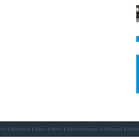
asət
İqtisadiyyat
Dünya
Hadisə
Güney Azərbaycan
Mədəniyyət
Müsah