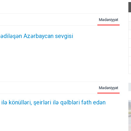
Mədəniyyət
ədiləşən Azərbaycan sevgisi
Mədəniyyət
lə könülləri, şeirləri ilə qəlbləri fəth edən