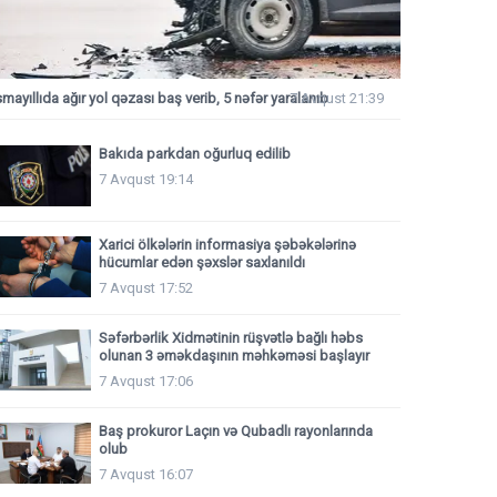
smayıllıda ağır yol qəzası baş verib, 5 nəfər yaralanıb
7 Avqust 21:39
Bakıda parkdan oğurluq edilib
7 Avqust 19:14
Xarici ölkələrin informasiya şəbəkələrinə
hücumlar edən şəxslər saxlanıldı
7 Avqust 17:52
Səfərbərlik Xidmətinin rüşvətlə bağlı həbs
olunan 3 əməkdaşının məhkəməsi başlayır
7 Avqust 17:06
Baş prokuror Laçın və Qubadlı rayonlarında
olub
7 Avqust 16:07