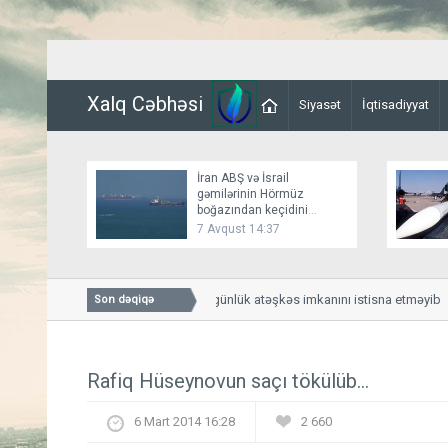
Xalq Cəbhəsi
Siyasət
İqtisadiyyat
İran ABŞ və İsrail
gəmilərinin Hörmüz
boğazından keçidini
bağlayır
7 Avqust 14:37
Bessent İranla 60 günlük atəşkəs imkanını istisna etməyib
Son dəqiqə
Rafiq Hüseynovun saçı tökülüb...
6 Mart 2014 16:28
2 660