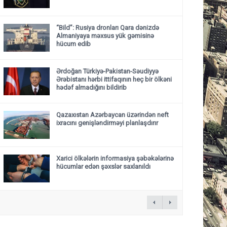
“Bild”: Rusiya dronları Qara dənizdə
Almaniyaya məxsus yük gəmisinə
hücum edib
Ərdoğan Türkiyə-Pakistan-Səudiyyə
Ərəbistanı hərbi ittifaqının heç bir ölkəni
hədəf almadığını bildirib
Qazaxıstan Azərbaycan üzərindən neft
ixracını genişləndirməyi planlaşdırır
Xarici ölkələrin informasiya şəbəkələrinə
hücumlar edən şəxslər saxlanıldı