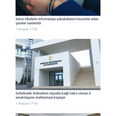
Xarici ölkələrin informasiya şəbəkələrinə hücumlar edən
şəxslər saxlanıldı
7 Avqust 17:52
Səfərbərlik Xidmətinin rüşvətlə bağlı həbs olunan 3
əməkdaşının məhkəməsi başlayır
7 Avqust 17:06