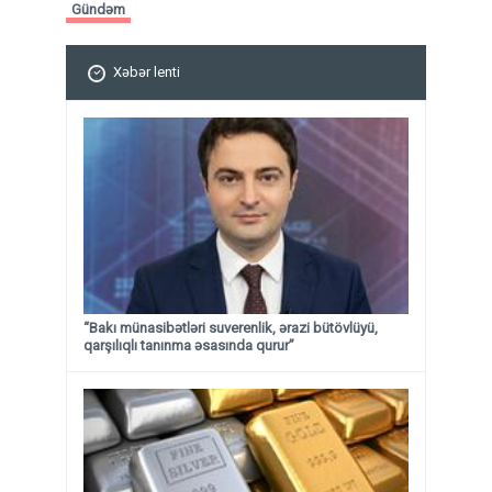
Gündəm
Xəbər lenti
“Bakı münasibətləri suverenlik, ərazi bütövlüyü,
qarşılıqlı tanınma əsasında qurur”