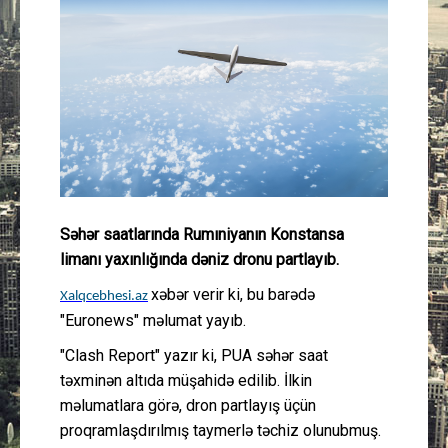
Güney Azərbaycan
Mədəniyyət
Müsahibə
İdman
Layihə
Səhər saatlarında Rumıniyanın Konstansa
limanı yaxınlığında dəniz dronu partlayıb.
Gündəm
xəbər verir ki, bu barədə
Xalqcebhesi.az
"Euronews" məlumat yayıb.
Cəmiyyət
"Clash Report" yazır ki, PUA səhər saat
təxminən altıda müşahidə edilib. İlkin
Peşə etikası
məlumatlara görə, dron partlayış üçün
proqramlaşdırılmış taymerlə təchiz olunubmuş.
Əlaqə