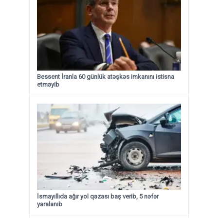
Bessent İranla 60 günlük atəşkəs imkanını istisna
etməyib
İsmayıllıda ağır yol qəzası baş verib, 5 nəfər
yaralanıb