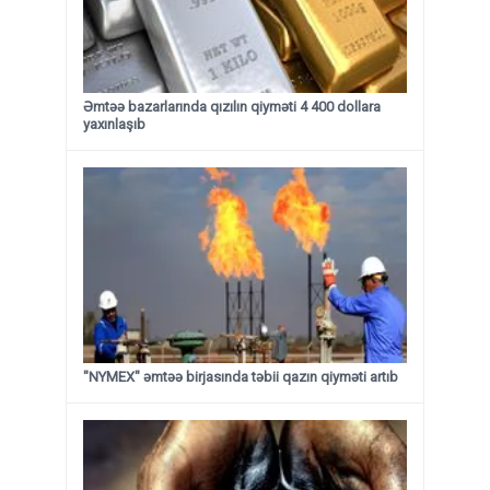
Əmtəə bazarlarında qızılın qiyməti 4 400 dollara
yaxınlaşıb
"NYMEX" əmtəə birjasında təbii qazın qiyməti artıb