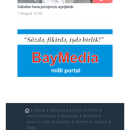
Sabahın hava proqnozu açıqlanıb
7 Avqust 12:50
Siyasət
İqtisadiyyat
Dünya
Hadisə
Güney Azərbaycan
Mədəniyyət
Müsahibə
İdman
Layihə
Ədəbiyyat
Gündəm
Cəmiyyət
Əlaqə