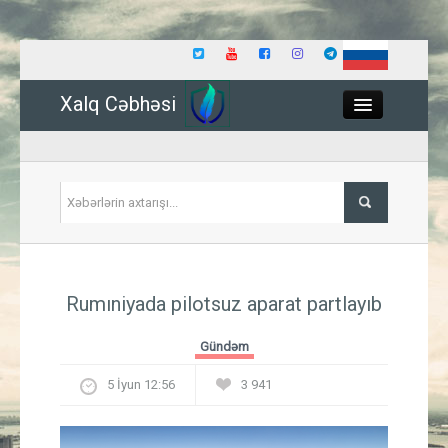
Xalq Cəbhəsi
Close
Siyasət
Rumıniyada pilotsuz aparat partlayıb
İqtisadiyyat
Gündəm
Dünya
5 İyun 12:56
3 941
Hadisə