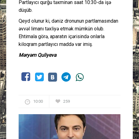
Partlayıcı qurğu təxminən saat 10:30-da işə
düşüb.
Qeyd olunur ki, dəniz dronunun partlamasından
əvvəl limanı təxliyə etmək mümkün olub.
Ehtimala görə, aparatın içərisində onlarla
kiloqram partlayıcı maddə var imiş.
Məryəm Quliyeva
10:00
259