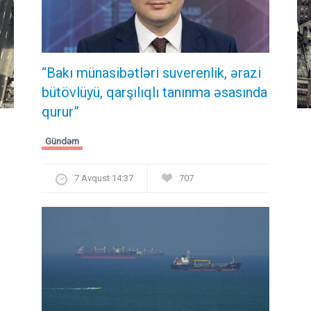
“Bakı münasibətləri suverenlik, ərazi
bütövlüyü, qarşılıqlı tanınma əsasında
qurur”
Gündəm
7 Avqust 14:37
707