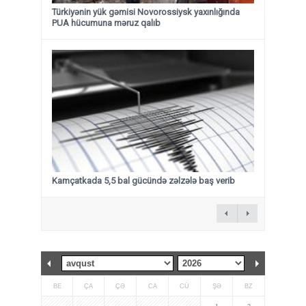
Türkiyənin yük gəmisi Novorossiysk yaxınlığında
PUA hücumuna məruz qalıb
Kamçatkada 5,5 bal gücündə zəlzələ baş verib
BE
ÇA
ÇƏ
CA
CÜ
ŞƏ
BZ