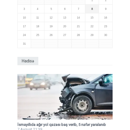
1
2
3
4
5
6
7
8
9
10
11
12
13
14
15
16
17
18
19
20
21
22
23
24
25
26
27
28
29
30
31
Hadisə
İsmayıllıda ağır yol qəzası baş verib, 5 nəfər yaralanıb
7 Avqust 21:39