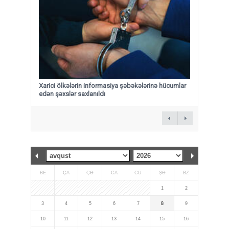
Xarici ölkələrin informasiya şəbəkələrinə hücumlar
edən şəxslər saxlanıldı
BE
ÇA
ÇƏ
CA
CÜ
ŞƏ
BZ
1
2
3
4
5
6
7
8
9
10
11
12
13
14
15
16