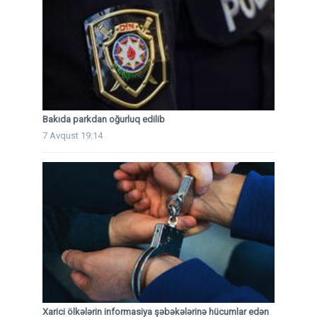
Bakıda parkdan oğurluq edilib
7 Avqust 19:14
Xarici ölkələrin informasiya şəbəkələrinə hücumlar edən