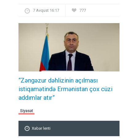
7 Avqust 16:17
777
“Zəngəzur dəhlizinin açılması
istiqamətində Ermənistan çox cüzi
addımlar atır”
Siyasət
Xəbər lenti