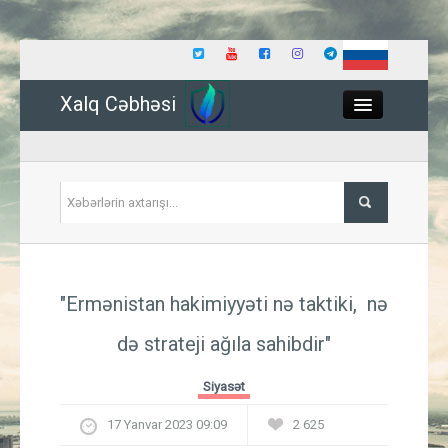
Xalq Cəbhəsi
Close
Siyasət
"Ermənistan hakimiyyəti nə taktiki, nə
İqtisadiyyat
də strateji ağıla sahibdir"
Dünya
Siyasət
Hadisə
17 Yanvar 2023 09:09
2 625