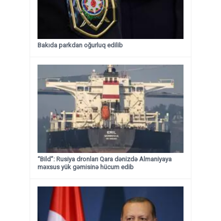
Bakıda parkdan oğurluq edilib
“Bild”: Rusiya dronları Qara dənizdə Almaniyaya
məxsus yük gəmisinə hücum edib