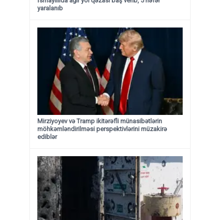
İsmayıllıda ağır yol qəzası baş verib, 5 nəfər
yaralanıb
Mirziyoyev və Tramp ikitərəfli münasibətlərin
möhkəmləndirilməsi perspektivlərini müzakirə
ediblər