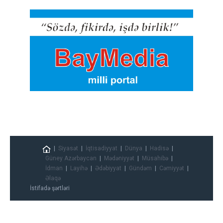
Siyasət
İqtisadiyyat
Dünya
Hadisə
Güney Azərbaycan
Mədəniyyət
Müsahibə
İdman
Layihə
Ədəbiyyat
Gündəm
Cəmiyyət
Əlaqə
İstifadə şərtləri