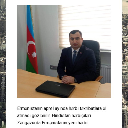
Güney Azərbaycan
Mədəniyyət
Müsahibə
İdman
Layihə
Gündəm
Cəmiyyət
Ermənistanın aprel ayında hərbi təxribatlara əl
Peşə etikası
atması gözlənilir. Hindistan hərbiçiləri
Zəngəzurda Ermənistanın yeni hərbi
Əlaqə