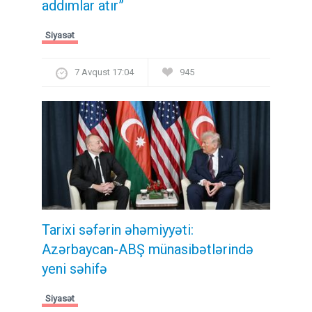
addımlar atır”
Siyasət
7 Avqust 17:04
945
Tarixi səfərin əhəmiyyəti:
Azərbaycan-ABŞ münasibətlərində
yeni səhifə
Siyasət