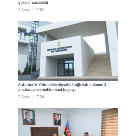
şəxslər saxlanıldı
7 Avqust 17:52
Səfərbərlik Xidmətinin rüşvətlə bağlı həbs olunan 3
əməkdaşının məhkəməsi başlayır
7 Avqust 17:06