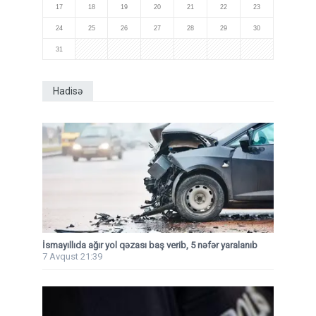
17
18
19
20
21
22
23
24
25
26
27
28
29
30
31
Hadisə
İsmayıllıda ağır yol qəzası baş verib, 5 nəfər yaralanıb
7 Avqust 21:39