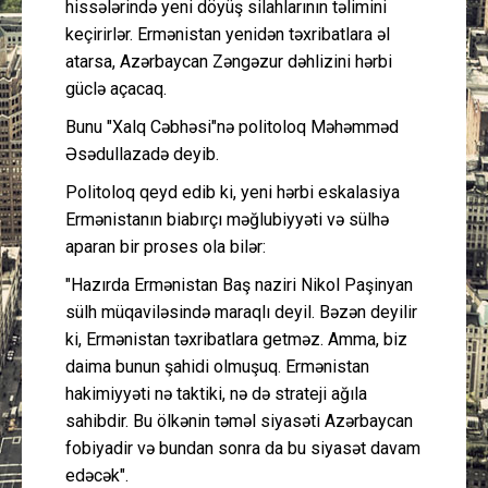
hissələrində yeni döyüş silahlarının təlimini
keçirirlər. Ermənistan yenidən təxribatlara əl
atarsa, Azərbaycan Zəngəzur dəhlizini hərbi
güclə açacaq.
Bunu "Xalq Cəbhəsi"nə politoloq Məhəmməd
Əsədullazadə deyib.
Politoloq qeyd edib ki, yeni hərbi eskalasiya
Ermənistanın biabırçı məğlubiyyəti və sülhə
aparan bir proses ola bilər:
"Hazırda Ermənistan Baş naziri Nikol Paşinyan
sülh müqaviləsində maraqlı deyil. Bəzən deyilir
ki, Ermənistan təxribatlara getməz. Amma, biz
daima bunun şahidi olmuşuq. Ermənistan
hakimiyyəti nə taktiki, nə də strateji ağıla
sahibdir. Bu ölkənin təməl siyasəti Azərbaycan
fobiyadir və bundan sonra da bu siyasət davam
edəcək".