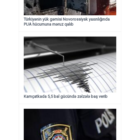
Türkiyənin yük gəmisi Novorossiysk yaxınlığında
PUA hücumuna məruz qalıb
Kamçatkada 5,5 bal gücündə zəlzələ baş verib