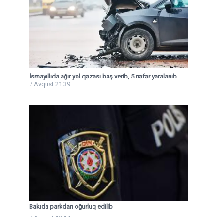
İsmayıllıda ağır yol qəzası baş verib, 5 nəfər yaralanıb
7 Avqust 21:39
Bakıda parkdan oğurluq edilib