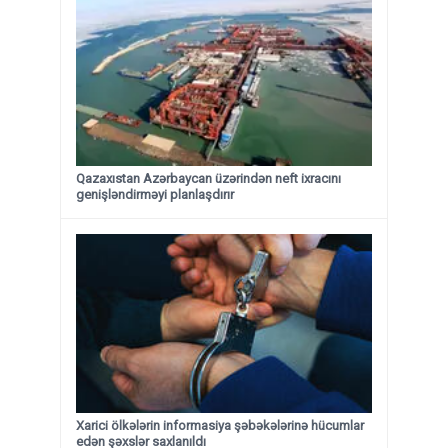
Qazaxıstan Azərbaycan üzərindən neft ixracını
genişləndirməyi planlaşdırır
Xarici ölkələrin informasiya şəbəkələrinə hücumlar
edən şəxslər saxlanıldı