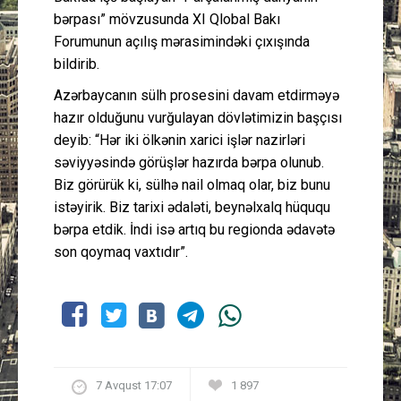
bərpası” mövzusunda XI Qlobal Bakı
Forumunun açılış mərasimindəki çıxışında
bildirib.
Azərbaycanın sülh prosesini davam etdirməyə
hazır olduğunu vurğulayan dövlətimizin başçısı
deyib: “Hər iki ölkənin xarici işlər nazirləri
səviyyəsində görüşlər hazırda bərpa olunub.
Biz görürük ki, sülhə nail olmaq olar, biz bunu
istəyirik. Biz tarixi ədaləti, beynəlxalq hüququ
bərpa etdik. İndi isə artıq bu regionda ədavətə
son qoymaq vaxtıdır”.
7 Avqust 17:07
1 897