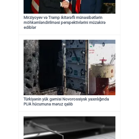
Mirziyoyev və Tramp ikitərəfli münasibətlərin
möhkəmləndirilməsi perspektivlərini müzakirə
ediblər
Türkiyənin yük gəmisi Novorossiysk yaxınlığında
PUA hücumuna məruz qalıb