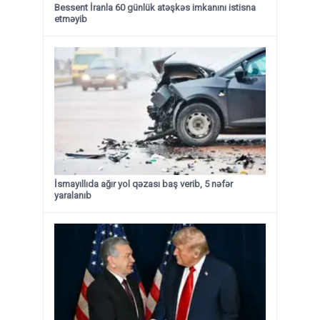
Bessent İranla 60 günlük atəşkəs imkanını istisna
etməyib
İsmayıllıda ağır yol qəzası baş verib, 5 nəfər
yaralanıb