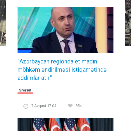
“Azərbaycan regionda etimadın
möhkəmləndirilməsi istiqamətində
addımlar atır”
Siyasət
7 Avqust 17:04
854