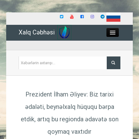
Xalq Cəbhəsi
Close
Siyasət
Prezident İlham Əliyev: Biz tarixi
İqtisadiyyat
ədaləti, beynəlxalq hüququ bərpa
Dünya
etdik, artıq bu regionda ədavətə son
Hadisə
qoymaq vaxtıdır