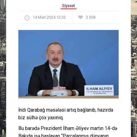
Güney Azərbaycan
Siyasət
14 Mart 2024 12:32
2 058
Mədəniyyət
Müsahibə
İdman
Layihə
Gündəm
Cəmiyyət
İndi Qarabağ məsələsi artıq bağlanıb, hazırda
Peşə etikası
biz sülhə çox yaxınıq.
Bu barədə Prezident İlham Əliyev martın 14-də
Əlaqə
Bakıda işə başlayan “Parçalanmış dünyanın