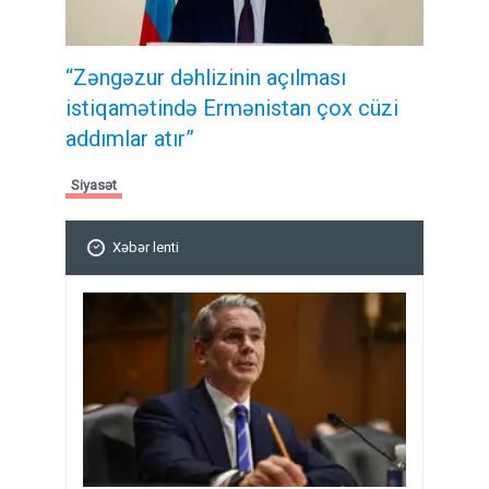
“Zəngəzur dəhlizinin açılması
istiqamətində Ermənistan çox cüzi
addımlar atır”
Siyasət
Xəbər lenti