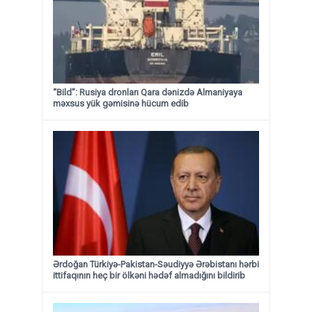
“Bild”: Rusiya dronları Qara dənizdə Almaniyaya
məxsus yük gəmisinə hücum edib
Ərdoğan Türkiyə-Pakistan-Səudiyyə Ərəbistanı hərbi
ittifaqının heç bir ölkəni hədəf almadığını bildirib