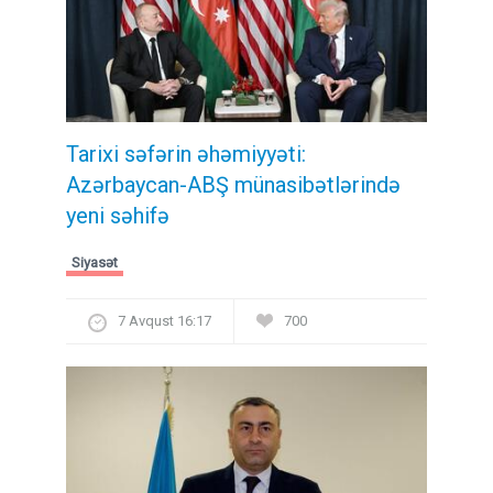
Tarixi səfərin əhəmiyyəti:
Azərbaycan-ABŞ münasibətlərində
yeni səhifə
Siyasət
7 Avqust 16:17
700