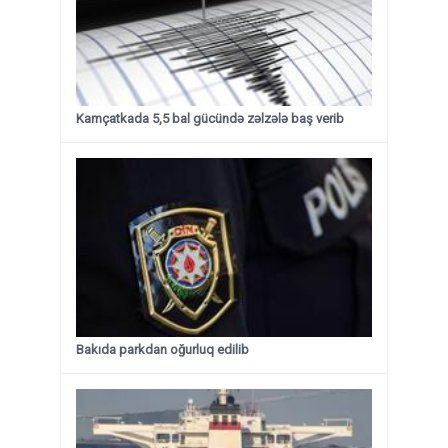
Kamçatkada 5,5 bal gücündə zəlzələ baş verib
Bakıda parkdan oğurluq edilib