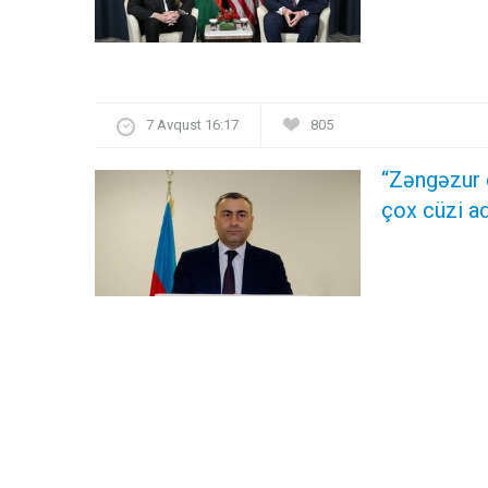
7 Avqust 16:17
805
“Zəngəzur 
çox cüzi ad