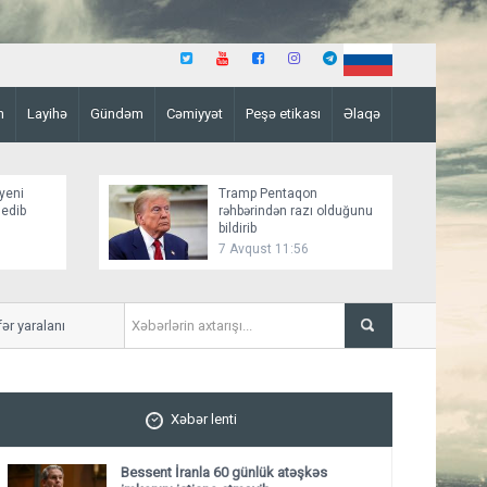
n
Layihə
Gündəm
Cəmiyyət
Peşə etikası
Əlaqə
yeni
Tramp Pentaqon
 edib
rəhbərindən razı olduğunu
bildirib
7 Avqust 11:56
yaralanıb
Mirziyoyev və Tramp ikitər
ediblər
Xəbər lenti
Bessent İranla 60 günlük atəşkəs