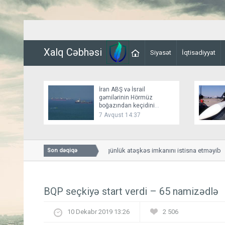
Xalq Cəbhəsi
Siyasət
İqtisadiyyat
İran ABŞ və İsrail
gəmilərinin Hörmüz
boğazından keçidini
bağlayır
7 Avqust 14:37
Bessent İranla 60 günlük atəşkəs imkanını istisna etməyib
Son dəqiqə
BQP seçkiyə start verdi – 65 namizədlə
10 Dekabr 2019 13:26
2 506