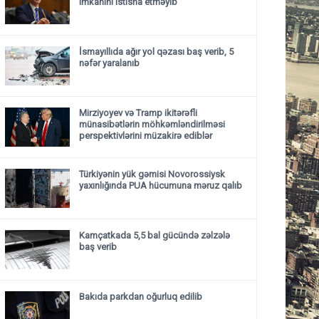
imkanını istisna etməyib
İsmayıllıda ağır yol qəzası baş verib, 5
nəfər yaralanıb
Mirziyoyev və Tramp ikitərəfli
münasibətlərin möhkəmləndirilməsi
perspektivlərini müzakirə ediblər
Türkiyənin yük gəmisi Novorossiysk
yaxınlığında PUA hücumuna məruz qalıb
Kamçatkada 5,5 bal gücündə zəlzələ
baş verib
Bakıda parkdan oğurluq edilib