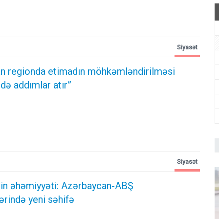
Siyasət
n regionda etimadın möhkəmləndirilməsi
də addımlar atır”
Siyasət
ərin əhəmiyyəti: Azərbaycan-ABŞ
ərində yeni səhifə