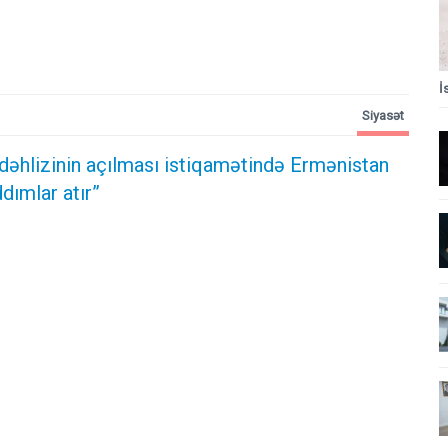
İ
Siyasət
dəhlizinin açılması istiqamətində Ermənistan
dımlar atır”