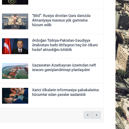
“Bild”: Rusiya dronları Qara dənizdə
Almaniyaya məxsus yük gəmisinə
hücum edib
Ərdoğan Türkiyə-Pakistan-Səudiyyə
Ərəbistanı hərbi ittifaqının heç bir ölkəni
hədəf almadığını bildirib
Qazaxıstan Azərbaycan üzərindən neft
ixracını genişləndirməyi planlaşdırır
Xarici ölkələrin informasiya şəbəkələrinə
hücumlar edən şəxslər saxlanıldı