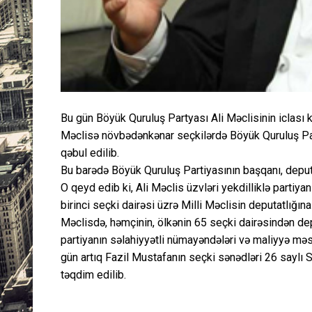
Bu gün Böyük Quruluş Partyası Ali Məclisinin iclası keç
Məclisə növbədənkənar seçkilərdə Böyük Quruluş Par
qəbul edilib.
Bu barədə Böyük Quruluş Partiyasının başqanı, deputa
O qeyd edib ki, Ali Məclis üzvləri yekdilliklə parti
birinci seçki dairəsi üzrə Milli Məclisin deputatlığına 
Məclisdə, həmçinin, ölkənin 65 seçki dairəsindən de
partiyanın səlahiyyətli nümayəndələri və maliyyə məsə
gün artıq Fazil Mustafanın seçki sənədləri 26 saylı 
təqdim edilib.