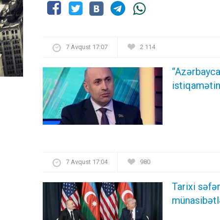
7 Avqust 17:07
2 114
“Azərbayca
istiqamətin
7 Avqust 17:04
980
Tarixi səf
münasibətl