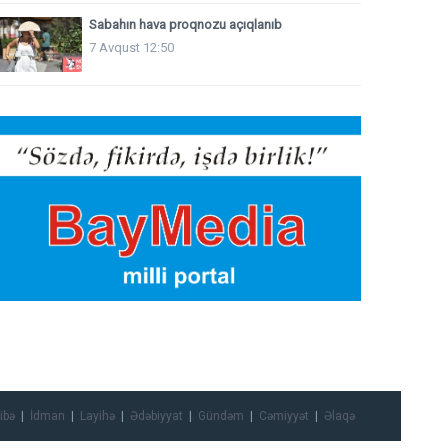
Sabahın hava proqnozu açıqlanıb
7 Avqust 12:50
ibə
İdman
Layihə
Ədəbiyyat
Gündəm
Cəmiyyət
Əlaqə