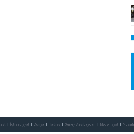
asət
İqtisadiyyat
Dünya
Hadisə
Güney Azərbaycan
Mədəniyyət
Müsah