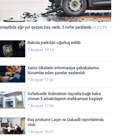
smayıllıda ağır yol qəzası baş verib, 5 nəfər yaralanıb
7 Avqust 21:39
Bakıda parkdan oğurluq edilib
7 Avqust 19:14
Xarici ölkələrin informasiya şəbəkələrinə
hücumlar edən şəxslər saxlanıldı
7 Avqust 17:52
Səfərbərlik Xidmətinin rüşvətlə bağlı həbs
olunan 3 əməkdaşının məhkəməsi başlayır
7 Avqust 17:06
Baş prokuror Laçın və Qubadlı rayonlarında
olub
7 Avqust 16:07