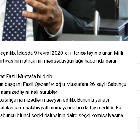
irilib. İclasda 9 fevral 2020-ci il tarixə təyin olunan Milli
tiyasının iştirakının məqsəduyğunluğu haqqında qərar
t Fazil Mustafa bildirib.
yanın başqanı Fazil Qəzənfər oğlu Mustafanı 26 saylı Sabunçu
namizədliyini irəli sürüblər.
putalığa namizədlər müəyyən edilib. Bununla yanaşı
lələri üzrə səlahiyyətli nümayəndələri də təyin edilib. Bu
Sabunçu birinci seçki dairəsinin dairə seçki komissiyasına