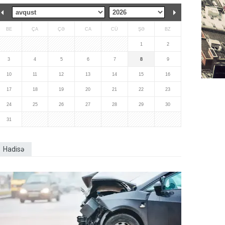
BE
ÇA
ÇƏ
CA
CÜ
ŞƏ
BZ
1
2
3
4
5
6
7
8
9
10
11
12
13
14
15
16
17
18
19
20
21
22
23
24
25
26
27
28
29
30
31
Hadisə