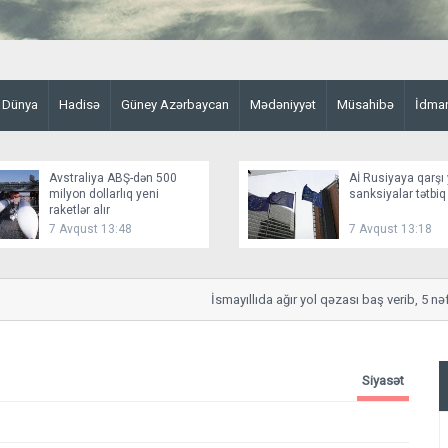
Dünya
Hadisə
Güney Azərbaycan
Mədəniyyət
Müsahibə
İdma
Avstraliya ABŞ-dən 500
Aİ Rusiyaya qarşı 
milyon dollarlıq yeni
sanksiyalar tətbiq
raketlər alır
7 Avqust 13:48
7 Avqust 13:18
İsmayıllıda ağır yol qəzası baş verib, 5 nəfər 
Siyasət