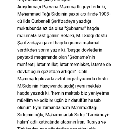
Araşdırmaçı Pərvanə Məmmədli qeyd edir ki,
Məhəmməd Tağı Sidqinin şəxsi arxifində 1903-
cü ildə Qurbanəli Şərifzadəyə yazdığı
məktubunda az da olsa "Şəbnamə" haqda
məlumata rast gəlinir. Belə ki, M.T.Sidqi dostu
Şərifzadəyə qəzet haqda qısaca məlumat
verdikdən sonra yazır ki, "başqa dövlətlərin
paytaxti məqamında olan "Şəbnamə"nin
mənfəəti, istər millət, istər məmləkət, istərsə də
dövlət üçün qəzetdən artıqdır". Cəlil
Məmmədquluzadə avtobioqrafiyasında dostu
M.Sidqinin Haxçıvanda açdığı yeni məktəb
haqda yazırdı ki, "həmin məktəb biz yeniyetmə
müəllim və ədiblər üçün bir darülfün hesab
olunur". Eyni zamanda həm Məmmədtağı
Sidqinin oğlu, Məhəmmədəli Sidqi "Tərcümeyi-
halım" adlı xatiratında atasının İran, Rusiya və