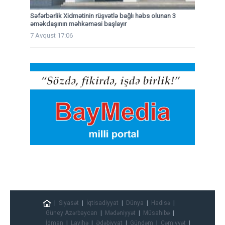
Səfərbərlik Xidmətinin rüşvətlə bağlı həbs olunan 3
əməkdaşının məhkəməsi başlayır
7 Avqust 17:06
Siyasət
İqtisadiyyat
Dünya
Hadisə
Güney Azərbaycan
Mədəniyyət
Müsahibə
İdman
Layihə
Ədəbiyyat
Gündəm
Cəmiyyət