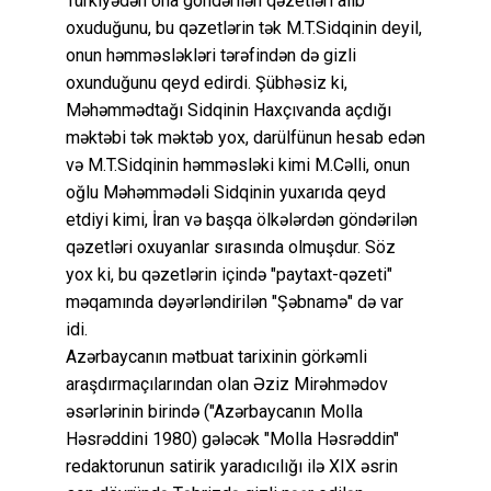
Türkiyədən ona göndərilən qəzetləri alıb
oxuduğunu, bu qəzetlərin tək M.T.Sidqinin deyil,
onun həmməsləkləri tərəfindən də gizli
oxunduğunu qeyd edirdi. Şübhəsiz ki,
Məhəmmədtağı Sidqinin Haxçıvanda açdığı
məktəbi tək məktəb yox, darülfünun hesab edən
və M.T.Sidqinin həmməsləki kimi M.Cəlli, onun
oğlu Məhəmmədəli Sidqinin yuxarıda qeyd
etdiyi kimi, İran və başqa ölkələrdən göndərilən
qəzetləri oxuyanlar sırasında olmuşdur. Söz
yox ki, bu qəzetlərin içində "paytaxt-qəzeti"
məqamında dəyərləndirilən "Şəbnamə" də var
idi.
Azərbaycanın mətbuat tarixinin görkəmli
araşdırmaçılarından olan Əziz Mirəhmədov
əsərlərinin birində ("Azərbaycanın Molla
Həsrəddini 1980) gələcək "Molla Həsrəddin"
redaktorunun satirik yaradıcılığı ilə XIX əsrin