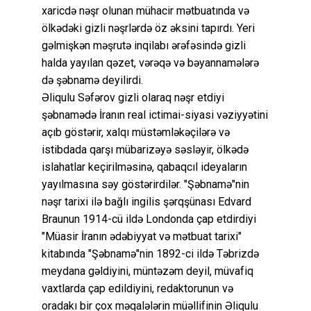
xaricdə nəşr olunan mühacir mətbuatında və
ölkədəki gizli nəşrlərdə öz əksini tapırdı. Yeri
gəlmişkən məşrutə inqilabı ərəfəsində gizli
halda yayılan qəzet, vərəqə və bəyannamələrə
də şəbnamə deyilirdi.
Əliqulu Səfərov gizli olaraq nəşr etdiyi
şəbnamədə İranın real ictimai-siyasi vəziyyətini
açıb göstərir, xalqı müstəmləkəçilərə və
istibdada qarşı mübarizəyə səsləyir, ölkədə
islahatlar keçirilməsinə, qabaqcıl ideyaların
yayılmasına səy göstərirdilər. "Şəbnamə"nin
nəşr tarixi ilə bağlı ingilis şərqşünası Edvard
Braunun 1914-cü ildə Londonda çap etdirdiyi
"Müasir İranın ədəbiyyat və mətbuat tarixi"
kitabında "Şəbnamə"nin 1892-ci ildə Təbrizdə
meydana gəldiyini, müntəzəm deyil, müvafiq
vaxtlarda çap edildiyini, redaktorunun və
oradakı bir çox məqalələrin müəllifinin Əliqulu