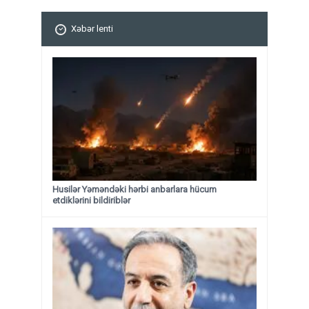
Xəbər lenti
Husilər Yəməndəki hərbi anbarlara hücum
etdiklərini bildiriblər