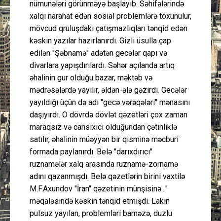
nümunələri görünməyə başlayıb. Səhifələrində
xalqı narahat edən sosial problemlərə toxunulur,
mövcud qruluşdakı çatışmazlıqları tənqid edən
kəskin yazılar hazırlanırdı. Gizli üsulla çap
edilən "Şəbnamə" adətən gecələr qapı və
divarlara yapışdırılardı. Səhər açılanda artıq
əhalinin gur olduğu bazar, məktəb və
mədrəsələrdə yayılır, əldən-ələ gəzirdi. Gecələr
yayıldığı üçün də adı "gecə vərəqələri" mənasını
daşıyırdı. O dövrdə dövlət qəzetləri çox zaman
maraqsız və cansıxıcı olduğundan çətinliklə
satılır, əhalinin müəyyən bir qisminə məcburi
formada paylanırdı. Belə "darıxdırıcı"
ruznamələr xalq arasında ruznamə-zornamə
adını qazanmışdı. Belə qəzetlərin birini vaxtilə
M.F.Axundov "İran" qəzetinin münşisinə..."
məqaləsində kəskin tənqid etmişdi. Lakin
pulsuz yayılan, problemləri baməzə, duzlu