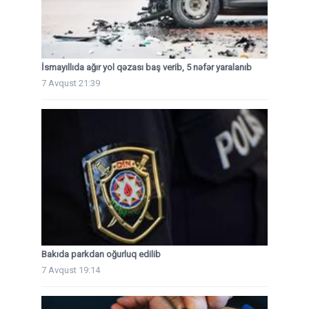
İsmayıllıda ağır yol qəzası baş verib, 5 nəfər yaralanıb
7 Avqust 21:39
Bakıda parkdan oğurluq edilib
7 Avqust 19:14