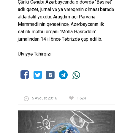
Çünki Cənubi Azərbaycanda o dövrdə "Bəsirət"
adlı qəzet, jurnal və ya vərəqənin olması barədə
əldə dəlil yoxdur. Araşdırmaçı Pərvanə
Məmmədlinin qənaətincə, Azərbaycanın ilk
satirik mətbu orqanı "Molla Həsrəddin"
jurnalından 14 il öncə Təbrizdə çap edilib.
Ülviyyə Tahirqızı
5 Avqust 23:16
1 624