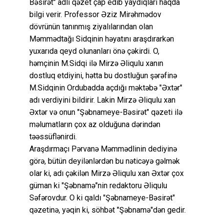
Bəsirət" adlı qəzet çap edib yaydıqları haqda
bilgi verir. Professor Əziz Mirəhmədov
dövrünün tanınmış ziyalılarından olan
Məmmədtağı Sidqinin həyatını araşdırarkən
yuxarıda qeyd olunanları önə çəkirdi. O,
həmçinin M.Sidqi ilə Mirzə Əliqulu xanın
dostluq etdiyini, hətta bu dostluğun şərəfinə
M.Sidqinin Ordubadda açdığı məktəbə "Əxtər"
adı verdiyini bildirir. Lakin Mirzə Əliqulu xan
Əxtər və onun "Şəbnameye-Bəsirət" qəzeti ilə
məlumatların çox az olduğuna dərindən
təəssüflənirdi.
Araşdırmaçı Pərvanə Məmmədlinin dediyinə
görə, bütün deyilənlərdən bu nəticəyə gəlmək
olar ki, adı çəkilən Mirzə Əliqulu xan Əxtər çox
güman ki "Şəbnamə"nin redaktoru Əliqulu
Səfərovdur. O ki qaldı "Şəbnameye-Bəsirət"
qəzetinə, yəqin ki, söhbət "Şəbnamə"dən gedir.