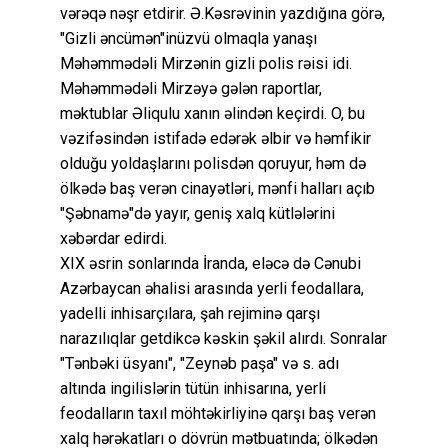
vərəqə nəşr etdirir. Ə.Kəsrəvinin yazdığına görə,
"Gizli əncümən"inüzvü olmaqla yanaşı
Məhəmmədəli Mirzənin gizli polis rəisi idi.
Məhəmmədəli Mirzəyə gələn raportlar,
məktublar Əliqulu xanın əlindən keçirdi. O, bu
vəzifəsindən istifadə edərək əlbir və həmfikir
olduğu yoldaşlarını polisdən qoruyur, həm də
ölkədə baş verən cinayətləri, mənfi halları açıb
"Şəbnamə"də yayır, geniş xalq kütlələrini
xəbərdar edirdi.
XIX əsrin sonlarında İranda, eləcə də Cənubi
Azərbaycan əhalisi arasında yerli feodallara,
yadelli inhisarçılara, şah rejiminə qarşı
narazılıqlar getdikcə kəskin şəkil alırdı. Sonralar
"Tənbəki üsyanı", "Zeynəb paşa" və s. adı
altında ingilislərin tütün inhisarına, yerli
feodalların taxıl möhtəkirliyinə qarşı baş verən
xalq hərəkatları o dövrün mətbuatında; ölkədən