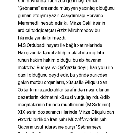
son dövründə Təbrizdə gizli nəşr edilən
"Şəbnamə" arasında müəyyən yaxınlıq olduğunu
güman etdiyini yazır. Araşdırmaçı Pərvanə
Məmmədli hesab edir ki, Mirzə Cəlil irsinin
ardıcıl tədqiqatçısı Əziz Mirəhmədov bu
fikrində yanıla bilməzdi.
M.S.Ordubadi həyatı ilə bağlı xatirələrində
Haxçıvanda təhsil aldığı məktəbdə inqilabi
ruhun hakim hakim olduğu, bu ab-havanın
məktəbə Rusiya və Qafqazla deyil, İran yolu ilə
daxil olduğunu qeyd edir, bu yöndə xaricdən
gələn mətbu orqanların, xüsusilə Əliqulu xan
Əxtər kimi azadixahlar tərəfindən nəşr olunan
qəzetlərin xidmətini xüsusi vurğulayırdı. Ədib
məqalələrinin birində müəlliminin (M.Sidqinin)
XIX əsrin doxsanıncı illərində Mirzə Əliqulu xan
Əxtərlə birlikdə İran şahı Müzəffərəddin şah
Qacarın üsul-idarəsinə qarşı "Şəbnaməye-