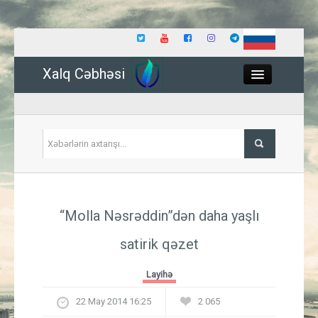
Xalq Cəbhəsi
Close
Siyasət
“Molla Nəsrəddin”dən daha yaşlı
İqtisadiyyat
satirik qəzet
Dünya
Layihə
Hadisə
22 May 2014 16:25
2 065