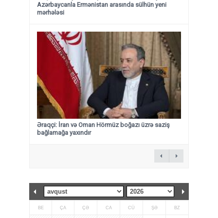
Azərbaycanla Ermənistan arasında sülhün yeni
mərhələsi
Əraqçi: İran və Oman Hörmüz boğazı üzrə saziş
bağlamağa yaxındır
BE
ÇA
ÇƏ
CA
CÜ
ŞƏ
BZ