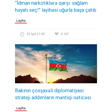
“İdman narkotiklərə qarşı: sağlam
həyatı seç!” layihəsi uğurla başa çatıb
Layihə
22 İyul 21:05
6 167
Bakının çoxşaxəli diplomatiyası:
strateji addımların məntiqi nəticəsi
Layihə