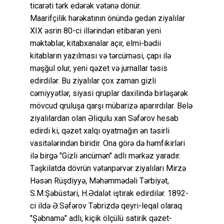
ticarəti tərk edərək vətənə dönür.
Maarifçilik hərəkatının önündə gedən ziyalılar
XIX əsrin 80-ci illərindən etibarən yeni
məktəblər, kitabxanalar açır, elmi-bədii
kitabların yazılması və tərcüməsi, çapı ilə
məşğul olur, yeni qəzet və jurnallar təsis
edirdilər. Bu ziyalılar çox zaman gizli
cəmiyyətlər, siyasi qruplar daxilində birləşərək
mövcud qruluşa qarşı mübarizə aparırdılar. Belə
ziyalılardan olan Əliqulu xan Səfərov hesab
edirdi ki, qəzet xalqı oyatmağın ən təsirli
vasitələrindən biridir. Ona görə də həmfikirləri
ilə birgə "Gizli əncümən" adlı mərkəz yaradır.
Təşkilatda dövrün vətənpərvər ziyalıları Mirzə
Həsən Rüşdiyyə, Məhəmmədəli Tərbiyət,
S.M.Şəbüstəri, H.Ədalət iştirak edirdilər. 1892-
ci ildə Ə.Səfərov Təbrizdə qeyri-leqal olaraq
"Şəbnamə" adlı, kiçik ölçülü satirik qəzet-