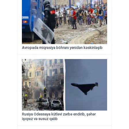
Avropada miqrasiya böhranı yenidən kəskinləşib
Rusiya Odessaya kütləvi zərbə endirib, şəhər
işıqsız və susuz qalıb