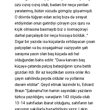
üzü cızıq-cızıq olub, bədəni bir neçə yerdən
yaralanmış, bütün vücudu gömgöy göyərmişdi.
O dövrdə tüğyan edən aclıq bizə də sirayət
etdiyindən onun gətirdiyi çörəyin çox quru və
kiçik olmasına baxmayıb biz o loxmaçörəyi
dərhal parçalayıb bir neçə hissəyə böldük..."
Digər bir yazıda isə küçələrdə xirtdəyəcən çıxan
palçıqdan və bu xoşagəlməz vəziyyətin şah
sarayına yaxın olan baş küçədə adi hal
olduğundan bəhs edilir: "Dəvə karvanı baş
küçəyə çatanda palçıq bataqlığının içinə batıb
gözdən itdi. Bir az keçdikdən sonra onlar Acı
çayın sahilində peyda oldular və yollarına
davam etdilər". Qeyd etmək lazımdır ki, Edvard
Braun "Şəbnamə"nin həmin sayındakı yazıların
türkcə yazıldığını, vərəqlərin 143 ölçüdə olub
13-14 səhifədən ibarət olduğunu, səhifənin tən
yarısının şəkillərlə bəzədildiyini yazır. Lakin