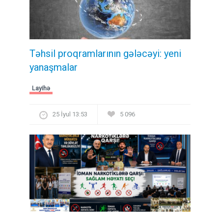
Təhsil proqramlarının gələcəyi: yeni
yanaşmalar
Layihə
25 İyul 13:53
5 096