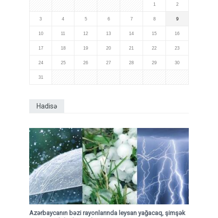
1
2
3
4
5
6
7
8
9
10
11
12
13
14
15
16
17
18
19
20
21
22
23
24
25
26
27
28
29
30
31
Hadisə
Azərbaycanın bəzi rayonlarında leysan yağacaq, şimşək