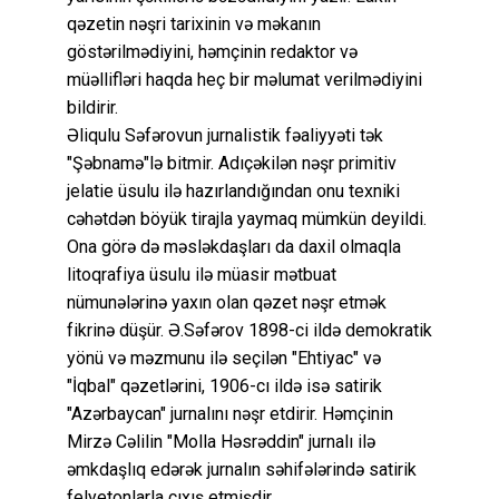
qəzetin nəşri tarixinin və məkanın
göstərilmədiyini, həmçinin redaktor və
müəllifləri haqda heç bir məlumat verilmədiyini
bildirir.
Əliqulu Səfərovun jurnalistik fəaliyyəti tək
"Şəbnamə"lə bitmir. Adıçəkilən nəşr primitiv
jelatie üsulu ilə hazırlandığından onu texniki
cəhətdən böyük tirajla yaymaq mümkün deyildi.
Ona görə də məsləkdaşları da daxil olmaqla
litoqrafiya üsulu ilə müasir mətbuat
nümunələrinə yaxın olan qəzet nəşr etmək
fikrinə düşür. Ə.Səfərov 1898-ci ildə demokratik
yönü və məzmunu ilə seçilən "Ehtiyac" və
"İqbal" qəzetlərini, 1906-cı ildə isə satirik
"Azərbaycan" jurnalını nəşr etdirir. Həmçinin
Mirzə Cəlilin "Molla Həsrəddin" jurnalı ilə
əmkdaşlıq edərək jurnalın səhifələrində satirik
felyetonlarla çıxış etmişdir.