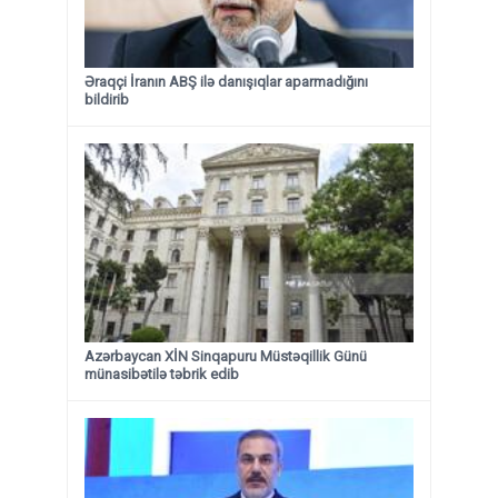
Əraqçi İranın ABŞ ilə danışıqlar aparmadığını
bildirib
Azərbaycan XİN Sinqapuru Müstəqillik Günü
münasibətilə təbrik edib