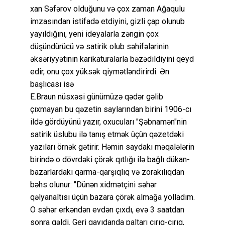
xan Səfərov olduğunu və çox zaman Ağaqulu
imzasından istifadə etdiyini, gizli çap olunub
yayıldığını, yeni ideyalarla zəngin çox
düşündürücü və satirik olub səhifələrinin
əksəriyyətinin karikaturalarla bəzədildiyini qeyd
edir, onu çox yüksək qiymətləndirirdi. Ən
başlıcası isə
E.Braun nüsxəsi günümüzə qədər gəlib
çıxmayan bu qəzetin saylarından birini 1906-cı
ildə gördüyünü yazır, oxucuları "Şəbnamən"nin
satirik üslubu ilə tanış etmək üçün qəzetdəki
yazıları örnək gətirir. Həmin saydakı məqalələrin
birində o dövrdəki çörək qıtlığı ilə bağlı dükan-
bazarlardakı qarma-qarşıqlıq və zorakılıqdan
bəhs olunur: "Dünən xidmətçini səhər
qəlyanaltısı üçün bazara çörək almağa yolladım.
O səhər erkəndən evdən çıxdı, evə 3 saatdan
sonra gəldi. Geri qayıdanda paltarı cırıq-cırıq,