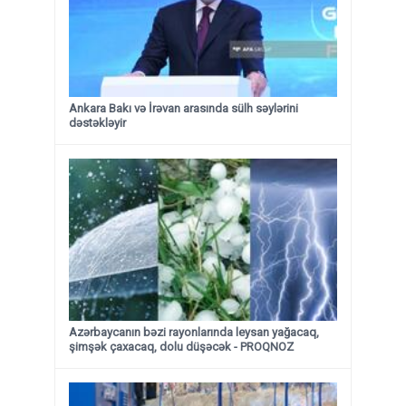
Ankara Bakı və İrəvan arasında sülh səylərini
dəstəkləyir
Azərbaycanın bəzi rayonlarında leysan yağacaq,
şimşək çaxacaq, dolu düşəcək - PROQNOZ