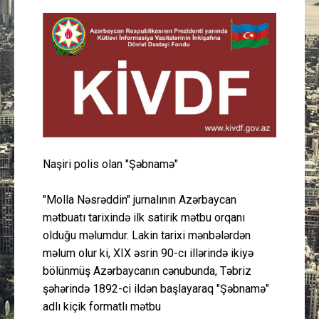
Güney Azərbaycan
Mədəniyyət
Müsahibə
İdman
Layihə
Naşiri polis olan "Şəbnamə"
Gündəm
"Molla Nəsrəddin" jurnalının Azərbaycan
mətbuatı tarixində ilk satirik mətbu orqanı
olduğu məlumdur. Lakin tarixi mənbələrdən
Cəmiyyət
məlum olur ki, XIX əsrin 90-cı illərində ikiyə
bölünmüş Azərbaycanın cənubunda, Təbriz
Peşə etikası
şəhərində 1892-ci ildən başlayaraq "Şəbnamə"
adlı kiçik formatlı mətbu
Əlaqə