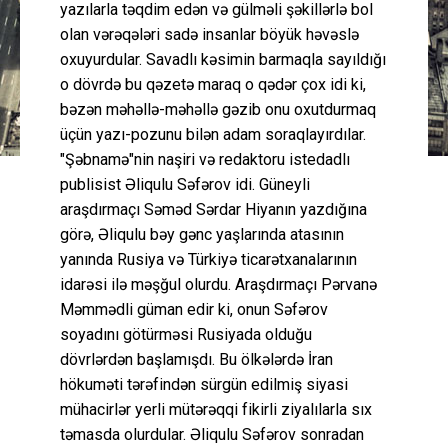
yazılarla təqdim edən və gülməli şəkillərlə bol
olan vərəqələri sadə insanlar böyük həvəslə
oxuyurdular. Savadlı kəsimin barmaqla sayıldığı
o dövrdə bu qəzetə maraq o qədər çox idi ki,
bəzən məhəllə-məhəllə gəzib onu oxutdurmaq
üçün yazı-pozunu bilən adam soraqlayırdılar.
"Şəbnamə"nin naşiri və redaktoru istedadlı
publisist Əliqulu Səfərov idi. Güneyli
araşdırmaçı Səməd Sərdar Hiyanın yazdığına
görə, Əliqulu bəy gənc yaşlarında atasının
yanında Rusiya və Türkiyə ticarətxanalarının
idarəsi ilə məşğul olurdu. Araşdırmaçı Pərvanə
Məmmədli güman edir ki, onun Səfərov
soyadını götürməsi Rusiyada olduğu
dövrlərdən başlamışdı. Bu ölkələrdə İran
hökuməti tərəfindən sürgün edilmiş siyasi
mühacirlər yerli mütərəqqi fikirli ziyalılarla sıx
təmasda olurdular. Əliqulu Səfərov sonradan