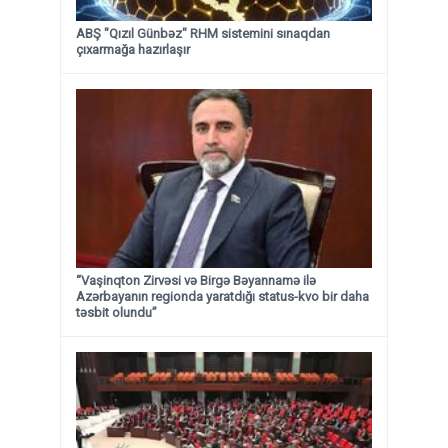
ABŞ "Qızıl Günbəz" RHM sistemini sınaqdan
çıxarmağa hazırlaşır
“Vaşinqton Zirvəsi və Birgə Bəyannamə ilə
Azərbayanın regionda yaratdığı status-kvo bir daha
təsbit olundu”