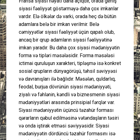
Fransa siyasi həyatı daha açıqdır, orada geniş
siyasi fəaliyyət göstərməyə daha çox imkanlar
vardır. Elə ölkələr də varki, orada heç də bütün
adamlara belə bir imkan verilmir. Belə
cəmiyyətlər siyasi fəaliyyət üçün qapalı olub,
ancaq bir qrup adamların siyasi fəaliyyətinə
imkan yaradır. Bu daha çox siyasi mədəniyyətin
forma və tipləri məsələsidir. Forma məsələsi
ictimai quruluşun xarakteri, tipləşmə isə konkret
sosial qrupların dünyagörüşü, təhsil səviyyəsi
və davranışları ilə bağlıdır. Məsələn, quldarlıq,
feodal, burjua dövrünün siyasi mədəniyyəti,
ziyalı və fəhlənin, kəndli və biznesmenin siyasi
mədəniyyətləri arasında prinsipial fərqlər var.
Siyasi mədəniyyətin üçüncü təzahür forması
qərarların qəbul edilməsinə vətəndaşların təsiri
və onda iştirak etməsi səviyyəsidir. Siyasi
mədəniyyətin dördüncü təzahür formasını isə