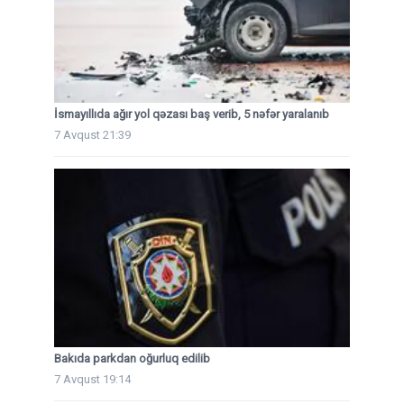
İsmayıllıda ağır yol qəzası baş verib, 5 nəfər yaralanıb
7 Avqust 21:39
Bakıda parkdan oğurluq edilib
7 Avqust 19:14