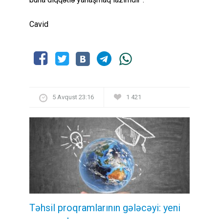
Cavid
5 Avqust 23:16
1 421
Təhsil proqramlarının gələcəyi: yeni