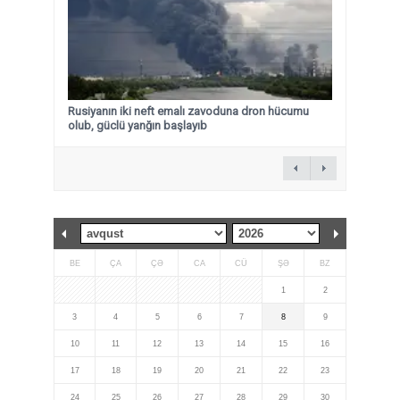
Rusiyanın iki neft emalı zavoduna dron hücumu
olub, güclü yanğın başlayıb
BE
ÇA
ÇƏ
CA
CÜ
ŞƏ
BZ
1
2
3
4
5
6
7
8
9
10
11
12
13
14
15
16
17
18
19
20
21
22
23
24
25
26
27
28
29
30