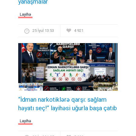
yanaşmalar
Layihə
25 İyul 13:53
4 921
“İdman narkotiklərə qarşı: sağlam
həyatı seç!” layihəsi uğurla başa çatıb
Layihə