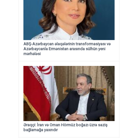
ABŞ-Azərbaycan əlaqələrinin transformasiyası və
Azərbaycanla Ermənistan arasında sülhün yeni
mərhələsi
Əraqçi: İran və Oman Hörmüz boğazı üzrə saziş
bağlamağa yaxındır