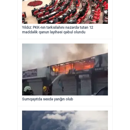
Yıldız: PKK-nın tərksilahını nəzərdə tutan 12
maddəlik qanun layihəsi qəbul olundu ​​​​​​​
Sumqayıtda sexdə yanğın olub