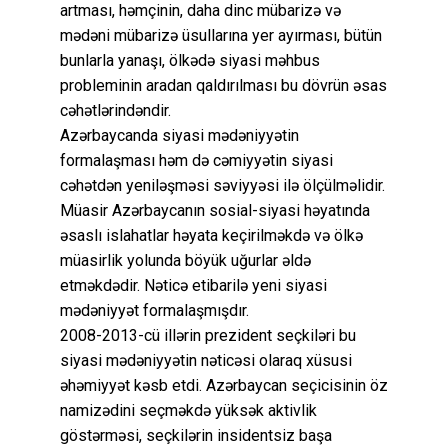
artması, həmçinin, daha dinc mübarizə və
mədəni mübarizə üsullarına yer ayırması, bütün
bunlarla yanaşı, ölkədə siyasi məhbus
probleminin aradan qaldırılması bu dövrün əsas
cəhətlərindəndir.
Azərbaycanda siyasi mədəniyyətin
formalaşması həm də cəmiyyətin siyasi
cəhətdən yeniləşməsi səviyyəsi ilə ölçülməlidir.
Müasir Azərbaycanın sosial-siyasi həyatında
əsaslı islahatlar həyata keçirilməkdə və ölkə
müasirlik yolunda böyük uğurlar əldə
etməkdədir. Nəticə etibarilə yeni siyasi
mədəniyyət formalaşmışdır.
2008-2013-cü illərin prezident seçkiləri bu
siyasi mədəniyyətin nəticəsi olaraq xüsusi
əhəmiyyət kəsb etdi. Azərbaycan seçicisinin öz
namizədini seçməkdə yüksək aktivlik
göstərməsi, seçkilərin insidentsiz başa