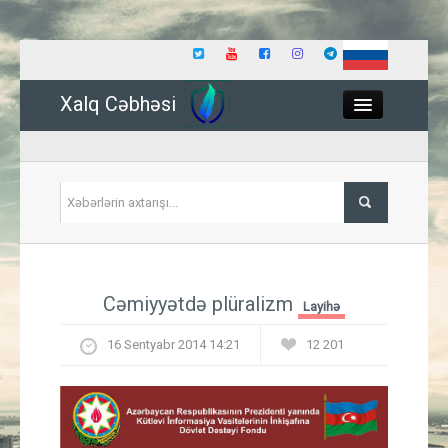
Xalq Cəbhəsi
Close
Siyasət
Cəmiyyətdə plüralizm
Layihə
İqtisadiyyat
16 Sentyabr 2014 14:21
12 201
Dünya
Hadisə