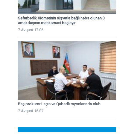
Səfərbərlik Xidmətinin rüşvətlə bağlı həbs olunan 3
əməkdaşının məhkəməsi başlayır
7 Avqust 17:06
Baş prokuror Laçın və Qubadlı rayonlarında olub
7 Avqust 16:07