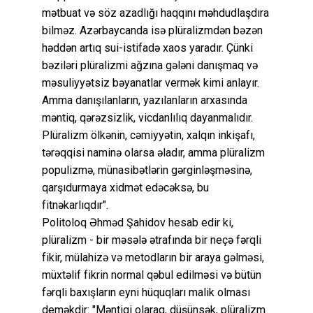
mətbuat və söz azadlığı haqqını məhdudlaşdıra
bilməz. Azərbaycanda isə plüralizmdən bəzən
həddən artıq sui-istifadə xaos yaradır. Çünki
bəziləri plüralizmi ağzına gələni danışmaq və
məsuliyyətsiz bəyanatlar vermək kimi anlayır.
Amma danışılanların, yazılanların arxasında
məntiq, qərəzsizlik, vicdanlılıq dayanmalıdır.
Plüralizm ölkənin, cəmiyyətin, xalqın inkişafı,
tərəqqisi naminə olarsa əladır, amma plüralizm
populizmə, münasibətlərin gərginləşməsinə,
qarşıdurmaya xidmət edəcəksə, bu
fitnəkarlıqdır".
Politoloq Əhməd Şahidov hesab edir ki,
plüralizm - bir məsələ ətrafında bir neçə fərqli
fikir, mülahizə və metodların bir araya gəlməsi,
müxtəlif fikrin normal qəbul edilməsi və bütün
fərqli baxışların eyni hüquqları malik olması
deməkdir: "Məntiqi olaraq, düşünsək, plüralizm