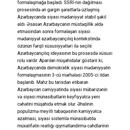
formalaşmağa başladı. SSRİ-nin dağılması
prosesində ən gərgin şəraitlərlə üzləşmiş
Azərbaycanda siyasi mədəniyyət stabil şəkil
aldı. Əsasən Azərbaycanın müstəqillik əldə
etməsindən sonra formalaşan siyasi
mədəniyyət azərbaycançılıq kontekstində
özünün fərqli xüsusiyyətləri ilə seçilir.
Azərbaycançılıq ideyasının bu prosesdə xüsusi
rolu vardır. Aparılan müşahidələr göstərir ki,
Azərbaycanda demokratik siyasi mədəniyyətin
formalaşmasının 3-cü mərhələsi 2005-ci ildən
başlanıb. Məhz bu tarixdən etibarən
Azərbaycan cəmiyyətində siyasi mübarizənin
və siyasi münasibətlərin keyfiyyətcə yeni
cəhətini müşahidə etmək olur. Əhalinin
populizmə meyilli təbəqəsinin kəmiyyətcə
azalması, siyasi sistemlə münasibətdə
müxalifətin reallığı qiymətləndirmə cəhdlərinin