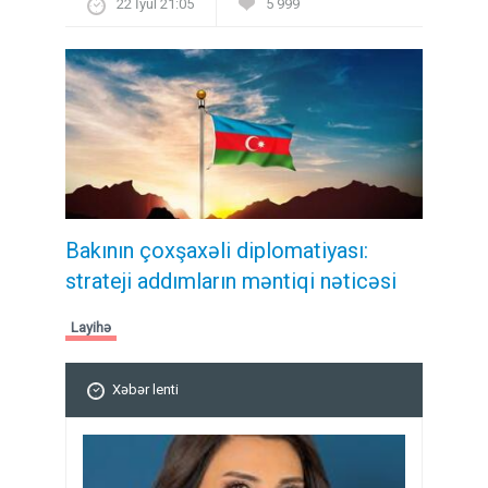
22 İyul 21:05
5 999
Bakının çoxşaxəli diplomatiyası:
strateji addımların məntiqi nəticəsi
Layihə
Xəbər lenti