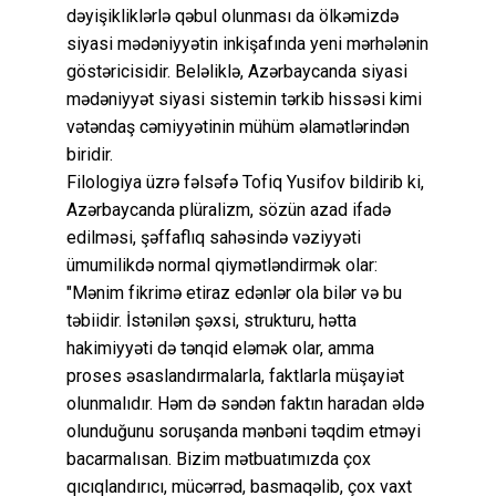
dəyişikliklərlə qəbul olunması da ölkəmizdə
siyasi mədəniyyətin inkişafında yeni mərhələnin
göstəricisidir. Beləliklə, Azərbaycanda siyasi
mədəniyyət siyasi sistemin tərkib hissəsi kimi
vətəndaş cəmiyyətinin mühüm əlamətlərindən
biridir.
Filologiya üzrə fəlsəfə Tofiq Yusifov bildirib ki,
Azərbaycanda plüralizm, sözün azad ifadə
edilməsi, şəffaflıq sahəsində vəziyyəti
ümumilikdə normal qiymətləndirmək olar:
"Mənim fikrimə etiraz edənlər ola bilər və bu
təbiidir. İstənilən şəxsi, strukturu, hətta
hakimiyyəti də tənqid eləmək olar, amma
proses əsaslandırmalarla, faktlarla müşayiət
olunmalıdır. Həm də səndən faktın haradan əldə
olunduğunu soruşanda mənbəni təqdim etməyi
bacarmalısan. Bizim mətbuatımızda çox
qıcıqlandırıcı, mücərrəd, basmaqəlib, çox vaxt