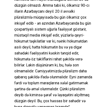
düzgün olmazdı. Amma təbii ki, ölkəmiz 90-cı
illərin Azərbaycanı deyil. 20 il əvvəlki
plüralizmlə müqayisədə bu gün ölkəmiz çox
inkişaf edib - ən azından Azərbaycanda bu gün
çoxpartiyalı sistem uğurla faəliyyət göstərir,
müstəqil media inkişaf edir, yüzlərlə qeyri-
hökumət təşkilatlar var ki, nəinki hökumətdən
asılı deyil, hətta hökumətin bu və ya digər
sahədəki fəaliyyətini kəskin tənqid edir,
hökumətə öz təkliflərini rahat şəkildə verə
bilirlər. Lakin düşünürəm ki, bu, hələ son
olmamalıdır. Cəmiyyətimizdə plüralizm daha
qabarıq şəkildə ifadə olunmalıdır. Eyni zamanda
fərdi və toplum maraqlarına xələl gətirməmək
şərtinə də əməl olunmalıdır. Çünki plüralizm
deyib də kiminsə şərəf və ləyaqətini alçıltmaq
düzgün deyil. Bu, çox həssas bir sahədir və
buna diqqətlə yanaşmaq lazımdır".