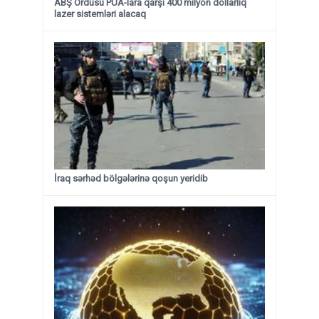
ABŞ Ordusu PUA-lara qarşı 400 milyon dollarlıq
lazer sistemləri alacaq
İraq sərhəd bölgələrinə qoşun yeridib