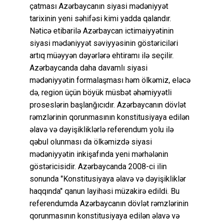
çatması Azərbaycanın siyasi mədəniyyət
tarixinin yeni səhifəsi kimi yadda qalandır.
Nəticə etibarilə Azərbaycan ictimaiyyətinin
siyasi mədəniyyət səviyyəsinin göstəriciləri
artıq müəyyən dəyərlərə ehtiramı ilə seçilir.
Azərbaycanda daha davamlı siyasi
mədəniyyətin formalaşması həm ölkəmiz, eləcə
də, region üçün böyük müsbət əhəmiyyətli
proseslərin başlanğıcıdır. Azərbaycanın dövlət
rəmzlərinin qorunmasının konstitusiyaya edilən
əlavə və dəyişikliklərlə referendum yolu ilə
qəbul olunması da ölkəmizdə siyasi
mədəniyyətin inkişafında yeni mərhələnin
göstəricisidir. Azərbaycanda 2008-ci ilin
sonunda "Konstitusiyaya əlavə və dəyişikliklər
haqqında" qanun layihəsi müzakirə edildi. Bu
referendumda Azərbaycanın dövlət rəmzlərinin
qorunmasının konstitusiyaya edilən əlavə və