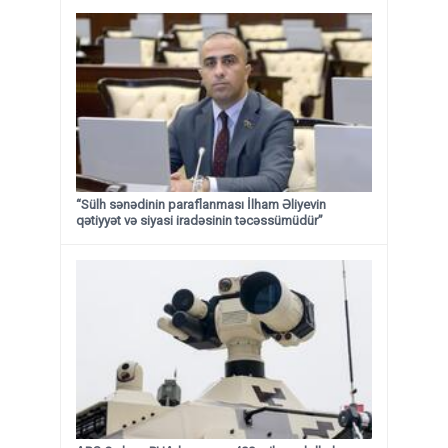
“Sülh sənədinin paraflanması İlham Əliyevin
qətiyyət və siyasi iradəsinin təcəssümüdür”