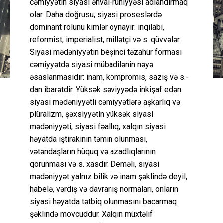
cəmiyyətin siyasi əhval-ruhiyyəsi adlandırmaq
olar. Daha doğrusu, siyasi proseslərdə
dominant rolunu kimlər oynayır: inqilabi,
reformist, imperialist, millətçi və s. qüvvələr.
Siyasi mədəniyyətin beşinci təzahür forması
cəmiyyətdə siyasi mübadilənin nəyə
əsaslanmasıdır: inam, kompromis, saziş və s.-
dan ibarətdir. Yüksək səviyyədə inkişaf edən
siyasi mədəniyyətli cəmiyyətlərə aşkarlıq və
plüralizm, şəxsiyyətin yüksək siyasi
mədəniyyəti, siyasi fəallıq, xalqın siyasi
həyatda iştirakının təmin olunması,
vətəndaşların hüquq və azadlıqlarının
qorunması və s. xasdır. Deməli, siyasi
mədəniyyət yalnız bilik və inam şəklində deyil,
habelə, vərdiş və davranış normaları, onların
siyasi həyatda tətbiq olunmasını bacarmaq
şəklində mövcuddur. Xalqın müxtəlif