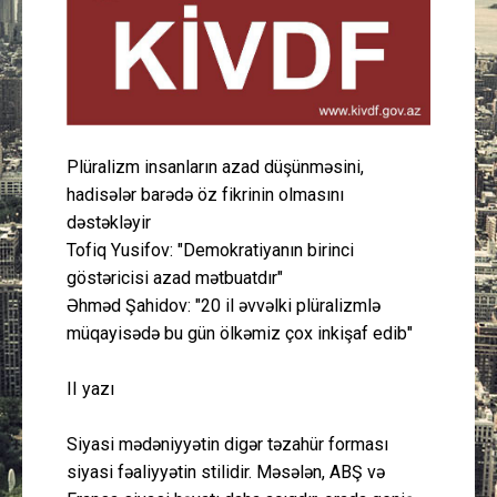
Güney Azərbaycan
Mədəniyyət
Müsahibə
Plüralizm insanların azad düşünməsini,
hadisələr barədə öz fikrinin olmasını
İdman
dəstəkləyir
Tofiq Yusifov: "Demokratiyanın birinci
Layihə
göstəricisi azad mətbuatdır"
Əhməd Şahidov: "20 il əvvəlki plüralizmlə
Gündəm
müqayisədə bu gün ölkəmiz çox inkişaf edib"
Cəmiyyət
II yazı
Peşə etikası
Siyasi mədəniyyətin digər təzahür forması
siyasi fəaliyyətin stilidir. Məsələn, ABŞ və
Əlaqə