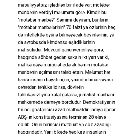
məsuliyyətsiz işlədilən bir ifadə var: mötəbər
mənbənin verdiyi məlumata görə. Kimdir bu
"mötəbər mənbə?" Səmimi deyirəm, bunların
"mötəbər mənbələrinin" 70 faizi ya özlərinin heç
də intellektlə öyünə bilməyəcək beyinlərinin, ya
da avtobusda kimdənsə eşitdiklərinin
məhsuludur. Mövcud qanunvericiliyə görə,
haqqında söhbət gedən şəxsin ixtiyarı var ki,
məhkəməyə müraciət edərək həmin mötəbər
mənbənin açılmasını tələb etsin. Məlumat hər
hansı insanın həyatı üçün, yaxud ictimai-siyasi
cəhətdən təhlükəlidirsə, dövlətin
təhlükəsizliyinə xələl gələrsə, jurnalist mənbəni
məhkəmədə deməyə borcludur. Demokratiyanın
birinci göstəricisi azad mətbuatdır. İndiyə qədər
ABŞ-ın konstitusiyasına təxminən 28 əlavə
edilib. Onun birincisi mətbuat və söz azadlığı
haqqındadır. Yəni ölkədə heç kəs insanların