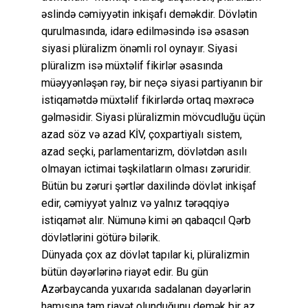
əslində cəmiyyətin inkişafı deməkdir. Dövlətin
qurulmasında, idarə edilməsində isə əsasən
siyasi plüralizm önəmli rol oynayır. Siyasi
plüralizm isə müxtəlif fikirlər əsasında
müəyyənləşən rəy, bir neçə siyasi partiyanın bir
istiqamətdə müxtəlif fikirlərdə ortaq məxrəcə
gəlməsidir. Siyasi plüralizmin mövcudluğu üçün
azad söz və azad KİV, çoxpartiyalı sistem,
azad seçki, parlamentarizm, dövlətdən asılı
olmayan ictimai təşkilatların olması zəruridir.
Bütün bu zəruri şərtlər daxilində dövlət inkişaf
edir, cəmiyyət yalnız və yalnız tərəqqiyə
istiqamət alır. Nümunə kimi ən qabaqcıl Qərb
dövlətlərini götürə bilərik.
Dünyada çox az dövlət tapılar ki, plüralizmin
bütün dəyərlərinə riayət edir. Bu gün
Azərbaycanda yuxarıda sadalanan dəyərlərin
hamısına tam riayət olunduğunu demək bir az