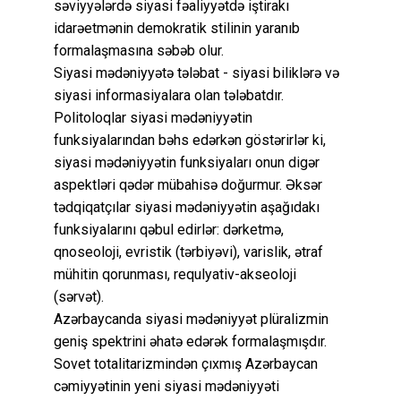
səviyyələrdə siyasi fəaliyyətdə iştirakı
idarəetmənin demokratik stilinin yaranıb
formalaşmasına səbəb olur.
Siyasi mədəniyyətə tələbat - siyasi biliklərə və
siyasi informasiyalara olan tələbatdır.
Politoloqlar siyasi mədəniyyətin
funksiyalarından bəhs edərkən göstərirlər ki,
siyasi mədəniyyətin funksiyaları onun digər
aspektləri qədər mübahisə doğurmur. Əksər
tədqiqatçılar siyasi mədəniyyətin aşağıdakı
funksiyalarını qəbul edirlər: dərketmə,
qnoseoloji, evristik (tərbiyəvi), varislik, ətraf
mühitin qorunması, requlyativ-akseoloji
(sərvət).
Azərbaycanda siyasi mədəniyyət plüralizmin
geniş spektrini əhatə edərək formalaşmışdır.
Sovet totalitarizmindən çıxmış Azərbaycan
cəmiyyətinin yeni siyasi mədəniyyəti