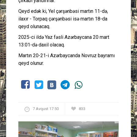
çirkabı yandırırlar.
Qeyd edək ki, Yel çərşənbəsi martın 11-də,
ilaxır - Torpaq çərşənbəsi isə martın 18-da
qeyd olunacaq.
2025-ci ildə Yaz fəsli Azərbaycana 20 mart
13:01-də daxil olacaq.
Martın 20-21-i Azərbaycanda Novruz bayramı
qeyd olunur.
7 Avqust 17:50
833