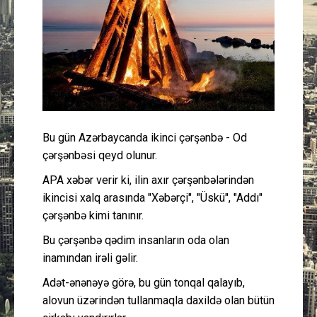
Güney Azərbaycan
Mədəniyyət
Müsahibə
İdman
Bu gün Azərbaycanda ikinci çərşənbə - Od
çərşənbəsi qeyd olunur.
Layihə
APA xəbər verir ki, ilin axır çərşənbələrindən
ikincisi xalq arasında "Xəbərçi", "Üskü", "Addı"
Gündəm
çərşənbə kimi tanınır.
Cəmiyyət
Bu çərşənbə qədim insanların oda olan
inamından irəli gəlir.
Peşə etikası
Adət-ənənəyə görə, bu gün tonqal qalayıb,
alovun üzərindən tullanmaqla daxildə olan bütün
Əlaqə