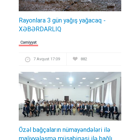
Rayonlara 3 gün yağış yağacaq -
XƏBƏRDARLIQ
Cəmiyyət
7 Avqust 17:09
882
Özəl bağçaların nümayəndələri ilə
maliyyələşmə müsabiqəsi ilə bağlı