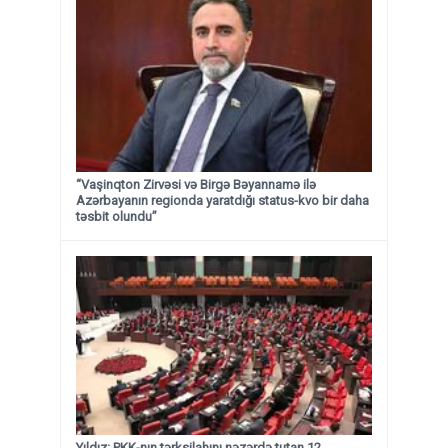
“Vaşinqton Zirvəsi və Birgə Bəyannamə ilə
Azərbayanın regionda yaratdığı status-kvo bir daha
təsbit olundu”
Yıldız: PKK-nın tərksilahını nəzərdə tutan 12