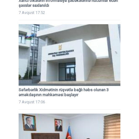
Xarici ölkələrin informasiya şəbəkələrinə hücumlar edən
şəxslər saxlanıldı
7 Avqust 17:52
Səfərbərlik Xidmətinin rüşvətlə bağlı həbs olunan 3
əməkdaşının məhkəməsi başlayır
7 Avqust 17:06