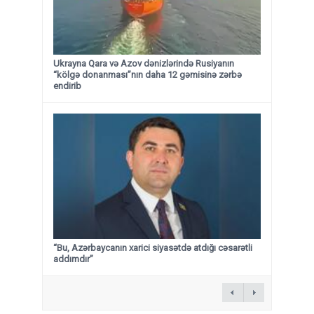
Ukrayna Qara və Azov dənizlərində Rusiyanın
“kölgə donanması”nın daha 12 gəmisinə zərbə
endirib
“Bu, Azərbaycanın xarici siyasətdə atdığı cəsarətli
addımdır”