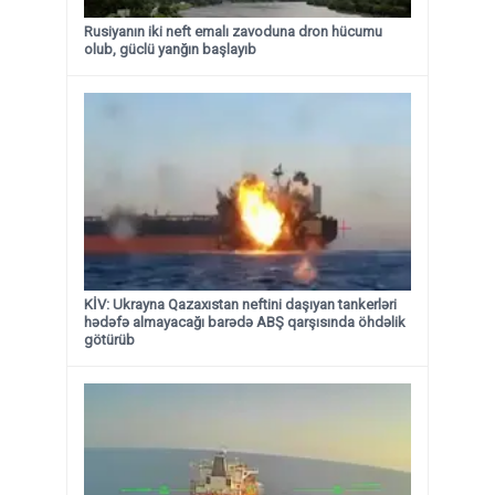
Rusiyanın iki neft emalı zavoduna dron hücumu
olub, güclü yanğın başlayıb
KİV: Ukrayna Qazaxıstan neftini daşıyan tankerləri
hədəfə almayacağı barədə ABŞ qarşısında öhdəlik
götürüb