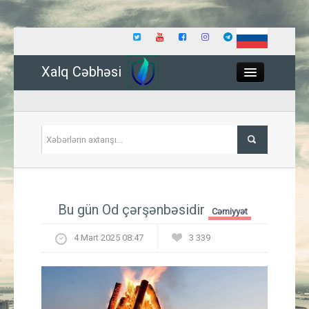
Xalq Cəbhəsi
Close
Siyasət
Bu gün Od çərşənbəsidir
Cəmiyyət
İqtisadiyyat
4 Mart 2025 08:47
3 339
Dünya
Hadisə