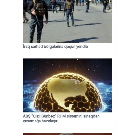
İraq sərhəd bölgələrinə qoşun yeridib
ABŞ "Qızıl Günbəz" RHM sistemini sınaqdan
çıxarmağa hazırlaşır