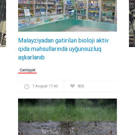
Malayziyadan gətirilən bioloji aktiv
qida məhsullarında uyğunsuzluq
aşkarlanıb
Cəmiyyət
7 Avqust 17:45
805