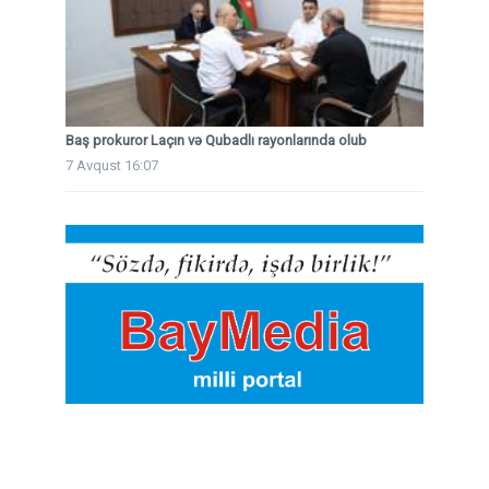
Baş prokuror Laçın və Qubadlı rayonlarında olub
7 Avqust 16:07