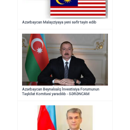
Azərbaycan Malayziyaya yeni səfir təyin edib
Azərbaycan Beynəlxalq İnvestisiya Forumunun
Təşkilat Komitəsi yaradılıb - SƏRƏNCAM