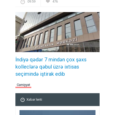
09:59
476
İndiyə qədər 7 mindən çox şəxs
kolleclərə qəbul üzrə ixtisas
seçimində iştirak edib
Cəmiyyət
Xəbər lenti