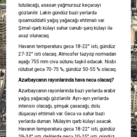
tutulacağı, əsasən yağmursuz keçəcəyi
gözlənilir. Lakin gündüz bəzi yerlərdə
qısamüddətli yağış yağacağı ehtimalı var.
Şimal-qərb küləyi səhər cənub-şərq küləyi ilə
əvəz olunacaq.
Havanın temperaturu gecə 18-22° isti, gündüz
27-32° isti olacaq. Atmosfer təzyiqi normadan
aşağı 755 mm civə sütunu təşkil edəcək. Nisbi
rütubət gecə 70-75 %, gündüz 50-55 % olacaq.
Azərbaycanın rayonlarında hava necə olacaq?
Azərbaycanın rayonlarında bəzi yerlərdə arabir
yağış yağacağı gözlənilir. Ayrı-ayrı yerlərdə
intensiv olacağı, şimşək çaxacağı, dolu
düşəcəyi ehtimalı var. Gecə və səhər bəzi
yerlərdə duman. Mülayim qərb küləyi əsəcək.
Havanın temperaturu gecə 18-22° isti, gündüz
29-34° isti, dağlarda gecə 10-15° isti, gündüz