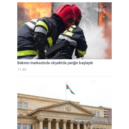
Bakının mərkəzində obyektdə yanğın başlayıb
11:45