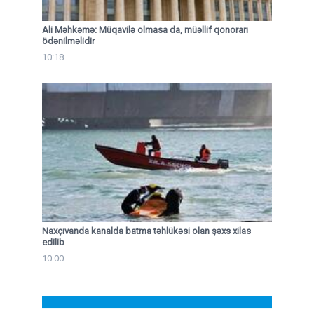
Ali Məhkəmə: Müqavilə olmasa da, müəllif qonorarı
ödənilməlidir
10:18
Naxçıvanda kanalda batma təhlükəsi olan şəxs xilas
edilib
10:00