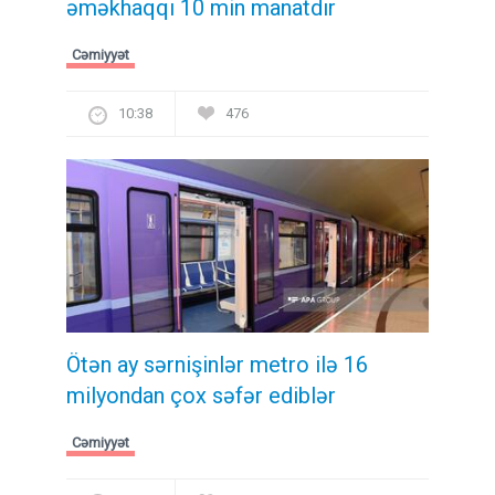
əməkhaqqı 10 min manatdır
Cəmiyyət
10:38
476
Ötən ay sərnişinlər metro ilə 16
milyondan çox səfər ediblər
Cəmiyyət