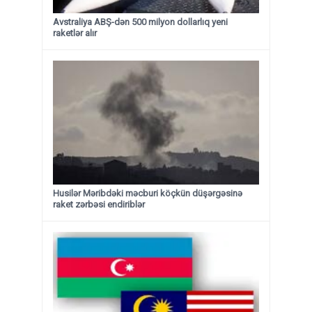
Avstraliya ABŞ-dən 500 milyon dollarlıq yeni
raketlər alır
Husilər Məribdəki məcburi köçkün düşərgəsinə
raket zərbəsi endiriblər