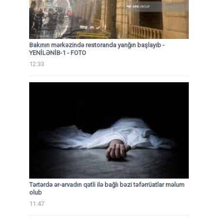
Bakının mərkəzində restoranda yanğın başlayıb
-
YENİLƏNİB-1 - FOTO
12:33
Tərtərdə ər-arvadın qətli ilə bağlı bəzi təfərrüatlar məlum
olub
11:47