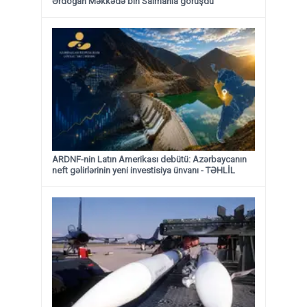
Ərdoğan Məkkədə bin Salmanla görüşdü
ARDNF-nin Latın Amerikası debütü: Azərbaycanın
neft gəlirlərinin yeni investisiya ünvanı - TƏHLİL