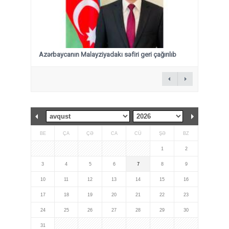
Azərbaycanın Malayziyadakı səfiri geri çağırılıb
BE
ÇA
ÇƏ
CA
CÜ
ŞƏ
BZ
1
2
3
4
5
6
7
8
9
10
11
12
13
14
15
16
17
18
19
20
21
22
23
24
25
26
27
28
29
30
31