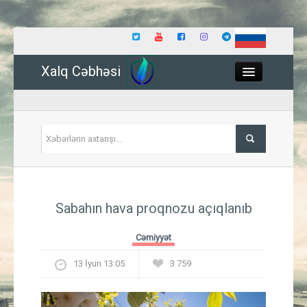
Xalq Cəbhəsi
Close
Siyasət
Sabahın hava proqnozu açıqlanıb
İqtisadiyyat
Cəmiyyət
Dünya
13 İyun 13:05
3 759
Hadisə