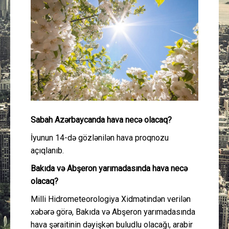
Güney Azərbaycan
Mədəniyyət
Müsahibə
İdman
Layihə
Sabah Azərbaycanda hava necə olacaq?
İyunun 14-də gözlənilən hava proqnozu
Gündəm
açıqlanıb.
Bakıda və Abşeron yarımadasında hava necə
Cəmiyyət
olacaq?
Peşə etikası
Milli Hidrometeorologiya Xidmətindən verilən
xəbərə görə, Bakıda və Abşeron yarımadasında
Əlaqə
hava şəraitinin dəyişkən buludlu olacağı, arabir