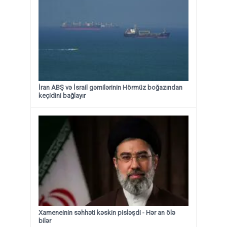
İran ABŞ və İsrail gəmilərinin Hörmüz boğazından
keçidini bağlayır
Xameneinin səhhəti kəskin pisləşdi - Hər an ölə
bilər