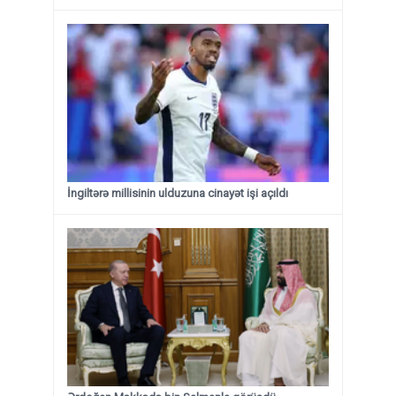
İngiltərə millisinin ulduzuna cinayət işi açıldı