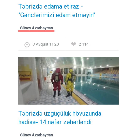
Təbrizdə edama etiraz -
"Gənclərimizi edam etməyin"
Güney Azərbaycan
3 Avqust 11:20
2 114
Təbrizdə üzgüçülük hövuzunda
hadisə- 14 nəfər zəhərləndi
Güney Azərbaycan