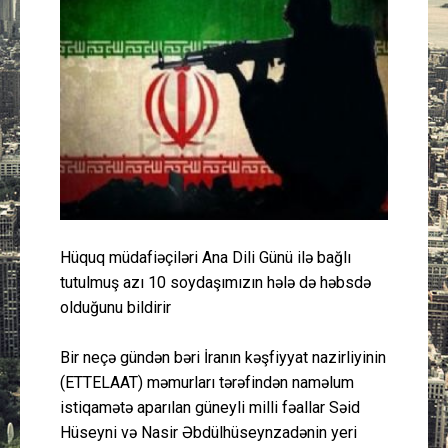
Güney Azərbaycan
Mədəniyyət
Müsahibə
İdman
Layihə
Hüquq müdafiəçiləri Ana Dili Günü ilə bağlı
Gündəm
tutulmuş azı 10 soydaşımızın hələ də həbsdə
olduğunu bildirir
Cəmiyyət
Bir neçə gündən bəri İranın kəşfiyyat nazirliyinin
(ETTELAAT) məmurları tərəfindən naməlum
Peşə etikası
istiqamətə aparılan güneyli milli fəallar Səid
Hüseyni və Nasir Əbdülhüseynzadənin yeri
Əlaqə