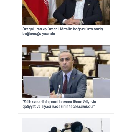
Əraqçi: İran və Oman Hörmüz boğazı üzrə saziş
bağlamağa yaxındır
“Sülh sənədinin paraflanması İlham Əliyevin
qətiyyət və siyasi iradəsinin təcəssümüdür”