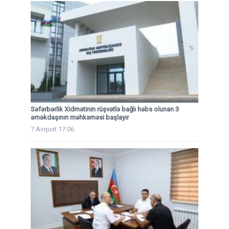
Səfərbərlik Xidmətinin rüşvətlə bağlı həbs olunan 3
əməkdaşının məhkəməsi başlayır
7 Avqust 17:06