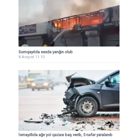
Sumqayıtda sexdə yanğın olub
8 Avqust 11:10
İsmayıllıda ağır yol qəzası baş verib, 5 nəfər yaralanıb