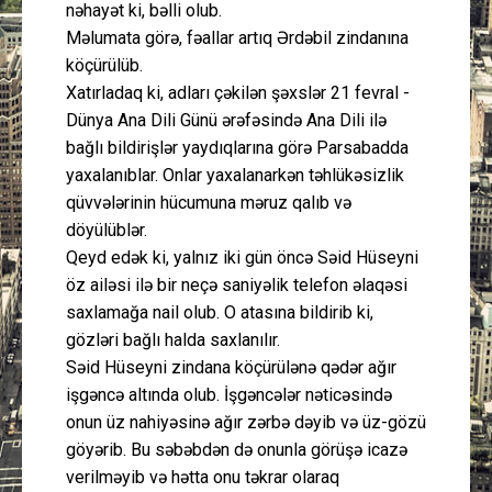
nəhayət ki, bəlli olub.
Məlumata görə, fəallar artıq Ərdəbil zindanına
köçürülüb.
Xatırladaq ki, adları çəkilən şəxslər 21 fevral -
Dünya Ana Dili Günü ərəfəsində Ana Dili ilə
bağlı bildirişlər yaydıqlarına görə Parsabadda
yaxalanıblar. Onlar yaxalanarkən təhlükəsizlik
qüvvələrinin hücumuna məruz qalıb və
döyülüblər.
Qeyd edək ki, yalnız iki gün öncə Səid Hüseyni
öz ailəsi ilə bir neçə saniyəlik telefon əlaqəsi
saxlamağa nail olub. O atasına bildirib ki,
gözləri bağlı halda saxlanılır.
Səid Hüseyni zindana köçürülənə qədər ağır
işgəncə altında olub. İşgəncələr nəticəsində
onun üz nahiyəsinə ağır zərbə dəyib və üz-gözü
göyərib. Bu səbəbdən də onunla görüşə icazə
verilməyib və hətta onu təkrar olaraq