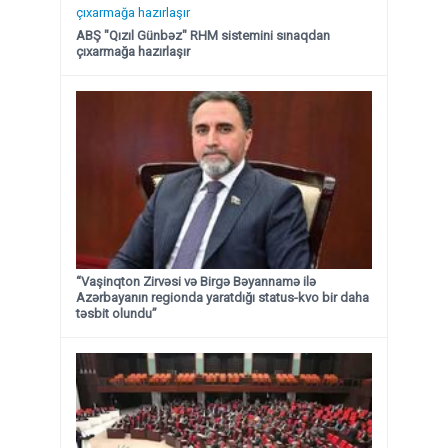
ABŞ "Qızıl Günbəz" RHM sistemini sınaqdan
çıxarmağa hazırlaşır
“Vaşinqton Zirvəsi və Birgə Bəyannamə ilə
Azərbayanın regionda yaratdığı status-kvo bir daha
təsbit olundu”