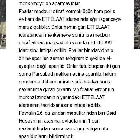
məhkəməyə də aparmayıblar.
Fəallar məcburi etiraf vermək üçün həm polis
və həm də ETTELAAT idarəsində ağır işgəncəyə
məruz qalıblar. Onlar həmin gün ETTELAAT
idarəsindən məhkəməyə sonra isə məcburi
etiraf almaq məqsədi ilə yenidən ETTELAAT
idarəsinə intiqal edilib. Fəallar bir idarədən o
birinə aparılan zaman təhqiramiz şəkildə əl-
ayaqları bağlı aparılıb. Onlar tutulduqdan iki gün
sonra Parsabad məhkəməsinə aparılıb, hakim
qondarma ittihamlar irəli sürüldükdən sonra
saxlanılma qərarı çıxarıb. Və fəallar Ərdəbilin
mərkəzi zindanının yanındakı ETTELAAT
idarəsinin təcridxanasına intiqal edilib.
Fevralın 26-da zindan məsullarından biri Səid
Hüseyninin atasına, övladlarının 1 gün
saxlanıldıqdan sonra naməlum istiqamətə
aparıldıqlarını bildirmişdir.