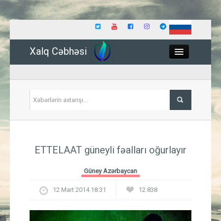
Xalq Cəbhəsi
Close
Siyasət
ETTELAAT güneyli fəalları oğurlayır
İqtisadiyyat
Güney Azərbaycan
Dünya
12 Mart 2014 18:31
12 838
Hadisə