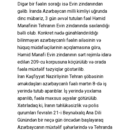
Digər bir fəalın sorağı isə Evin zindanından
gəlib. İranda Azərbaycan milli kimliyi uğrunda
dinc mübariz, 3 gün əvvəl tutulan fəal Həmid
Mənafinin Tehranın Evin zindanında saxlandığı
bəlli olub. Konkret nədə günahlandırıldığı
bilinməyən azərbaycanlı fəalın ailəsinin və
hüquq müdafiəçilərinin açıqlamasına görə,
Həmid Mənafi Evin zindanının sərt rejimlə idarə
edilən 209-cu korpusuna köçürülüb və orada
fəala müxtəlif təzyiqlər göstərilib.
İran Kəşfiyyat Nazirliyinin Tehran şöbəsinin
əməkdaşları azərbaycanlı fəalı martın 8-də iş
yerində tutub aparıblar. İş yerində yoxlama
aparılıb, fəala məxsus əşyalar götürülüb.
Xatırladaq ki, İranın təhlükəsizlik və polis
qurumları fevralın 21-i Beynəlxalq Ana Dili
Günündən bir neçə gün öncədən başlayaraq
Azərbaycanın müxtəlif şəhərlərində və Tehranda