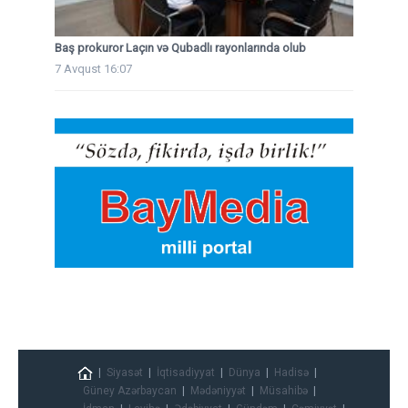
Baş prokuror Laçın və Qubadlı rayonlarında olub
7 Avqust 16:07
Siyasət
İqtisadiyyat
Dünya
Hadisə
Güney Azərbaycan
Mədəniyyət
Müsahibə