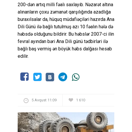
200-dən artıq milli fəalı saxlayıb. Nəzarət altına
alınanların çoxu zəmanət qarşılığında azadlığa
buraxılsalar da, hüquq müdafiəçiləri hazırda Ana
Dili Günü ilə bağlı tutulmuş azı 10 fəalın hələ də
həbsdə olduğunu bildirir. Bu həbslər 2007-ci ilin
fevral ayından bəri Ana Dili günü tədbirləri ilə
bağlı baş vermiş ən böyük həbs dalğası hesab
edilir.
5 Avqust 11:09
1 610