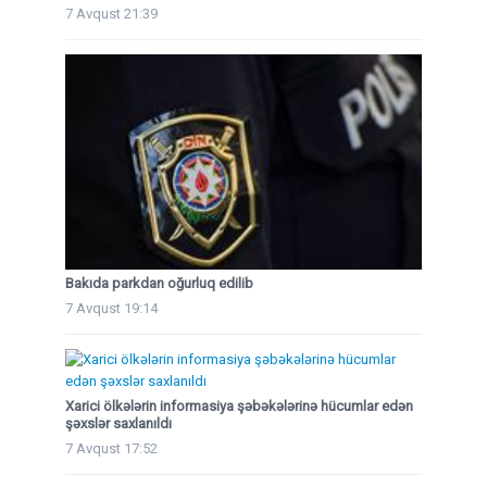
7 Avqust 21:39
Bakıda parkdan oğurluq edilib
7 Avqust 19:14
Xarici ölkələrin informasiya şəbəkələrinə hücumlar edən
şəxslər saxlanıldı
7 Avqust 17:52