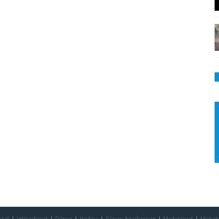
asət
İqtisadiyyat
Dünya
Hadisə
Güney Azərbaycan
Mədəniyyət
Müsah