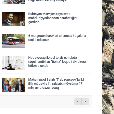
bağlı rəsmi bildiriş almayıb
Rubinyan Matviyenkoya ixrac
məhdudiyyətlərindən narahatlığını
çatdırıb
6 marşrutun hərəkəti alternativ küçələrlə
təşkil ediləcək
Hədə-qorxu ilə pul tələb etməkdə
təqsirləndirilən "Bəniz" ləqəbli tiktokerə
hökm oxunub
Məhəmməd Salah “Trabzonspor”la iki
illik müqavilə imzalayıb, mövsümə 17
mln. avro qazanacaq