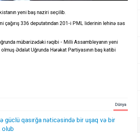
stanın yeni baş naziri seçilib.
eni çağırış 336 deputatından 201-i PML liderinin lehinə səs
uğrunda mübarizədəki rəqibi - Milli Assambleyanın yeni
l olmuş Ədalət Uğrunda Hərəkat Partiyasının baş katibi
Dünya
 güclü qasırğa nəticəsində bir uşaq və bir
 olub