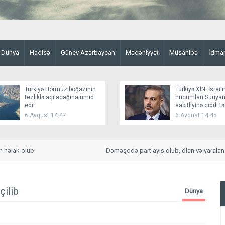
Dünya
Hadisə
Güney Azərbaycan
Mədəniyyət
Müsahibə
İdma
Türkiyə Hörmüz boğazının
Türkiyə XİN: İsraili
tezliklə açılacağına ümid
hücumları Suriyan
edir
sabitliyinə ciddi t
yaradır
6 Avqust 14:47
6 Avqust 14:45
əlak olub
Dəməşqdə partlayış olub, ölən və yaralananla
çilib
Dünya