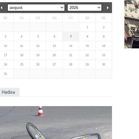
BE
ÇA
ÇƏ
CA
CÜ
ŞƏ
BZ
1
2
3
4
5
6
7
8
9
10
11
12
13
14
15
16
17
18
19
20
21
22
23
24
25
26
27
28
29
30
31
Hadisə