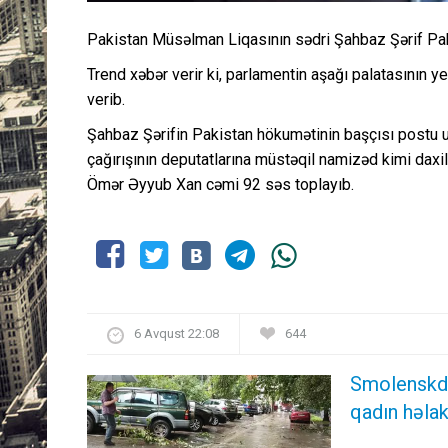
Pakistan Müsəlman Liqasının sədri Şahbaz Şərif Paki
Trend xəbər verir ki, parlamentin aşağı palatasının y
verib.
Şahbaz Şərifin Pakistan hökumətinin başçısı postu 
çağırışının deputatlarına müstəqil namizəd kimi daxi
Ömər Əyyub Xan cəmi 92 səs toplayıb.
6 Avqust 22:08
644
Smolenskdə
qadın həlak