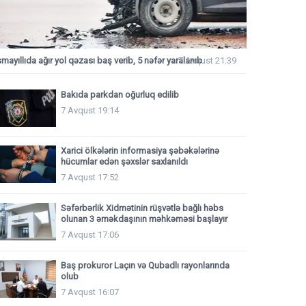
smayıllıda ağır yol qəzası baş verib, 5 nəfər yaralanıb
7 Avqust 21:39
Bakıda parkdan oğurluq edilib
7 Avqust 19:14
Xarici ölkələrin informasiya şəbəkələrinə
hücumlar edən şəxslər saxlanıldı
7 Avqust 17:52
Səfərbərlik Xidmətinin rüşvətlə bağlı həbs
olunan 3 əməkdaşının məhkəməsi başlayır
7 Avqust 17:06
Baş prokuror Laçın və Qubadlı rayonlarında
olub
7 Avqust 16:07