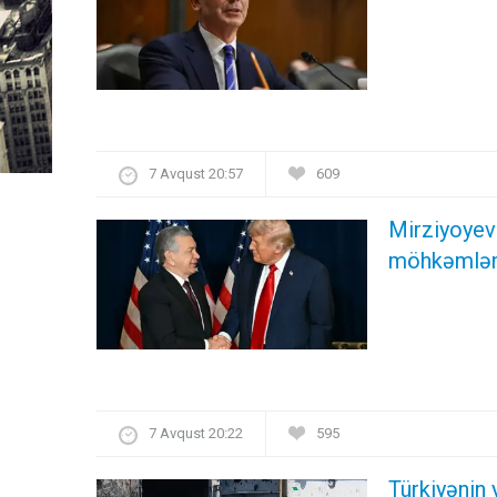
7 Avqust 20:57
609
Mirziyoyev 
möhkəmlənd
7 Avqust 20:22
595
Türkiyənin