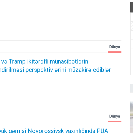
Dünya
və Tramp ikitərəfli münasibətlərin
irilməsi perspektivlərini müzakirə ediblər
Dünya
 yük gəmisi Novorossiysk yaxınlığında PUA