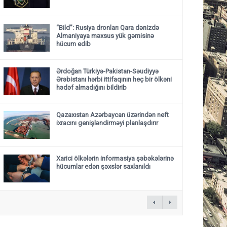
“Bild”: Rusiya dronları Qara dənizdə
Almaniyaya məxsus yük gəmisinə
hücum edib
Ərdoğan Türkiyə-Pakistan-Səudiyyə
Ərəbistanı hərbi ittifaqının heç bir ölkəni
hədəf almadığını bildirib
Qazaxıstan Azərbaycan üzərindən neft
ixracını genişləndirməyi planlaşdırır
Xarici ölkələrin informasiya şəbəkələrinə
hücumlar edən şəxslər saxlanıldı