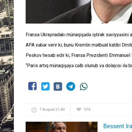
Fransa Ukraynadakı münaqişədə iştirak səviyyəsini a
APA xəbər verir ki, bunu Kremlin mətbuat katibi Dmit
Peskov hesab edir ki, Fransa Prezidenti Emmanuel 
“Paris artıq münaqişəyə cəlb olunub və dolayısı ilə b
7 Avqust 21:40
574
Bessent İra