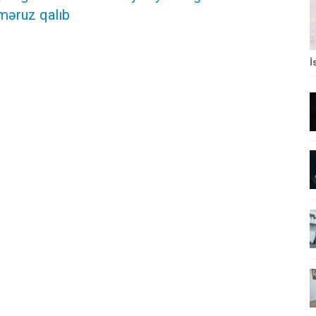
məruz qalıb
İ