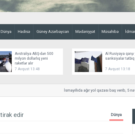
Dünya
Hadisə
Güney Azərbaycan
Mədəniyyət
Müsahibə
İdma
Avstraliya ABŞ-dən 500
Aİ Rusiyaya qarşı 
milyon dollarlıq yeni
sanksiyalar tətbiq
raketlər alır
7 Avqust 13:48
7 Avqust 13:18
İsmayıllıda ağır yol qəzası baş verib, 5 nəfər 
irak edir
Dünya