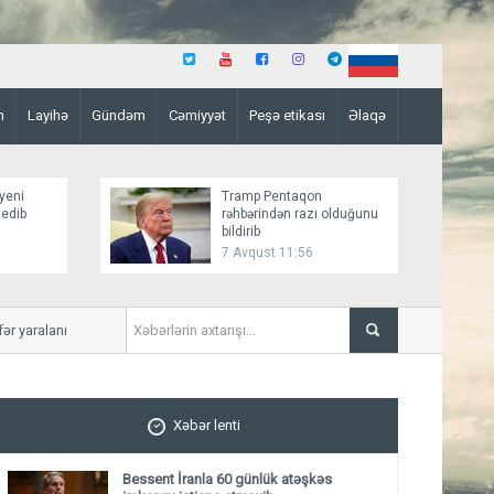
n
Layihə
Gündəm
Cəmiyyət
Peşə etikası
Əlaqə
yeni
Tramp Pentaqon
 edib
rəhbərindən razı olduğunu
bildirib
7 Avqust 11:56
yaralanıb
Mirziyoyev və Tramp ikitər
ediblər
Xəbər lenti
Bessent İranla 60 günlük atəşkəs