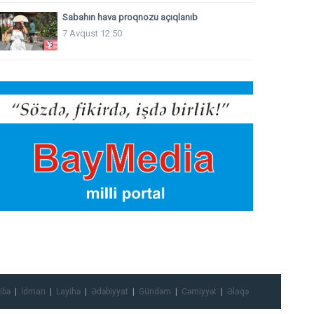
Sabahın hava proqnozu açıqlanıb
7 Avqust 12:50
ibə
İdman
Layihə
Ədəbiyyat
Gündəm
Cəmiyyət
Əlaqə