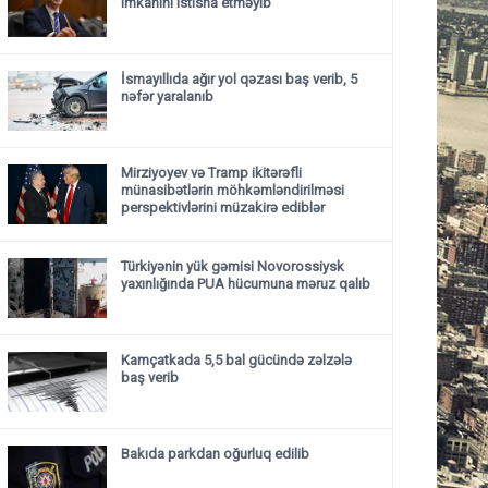
imkanını istisna etməyib
İsmayıllıda ağır yol qəzası baş verib, 5
nəfər yaralanıb
Mirziyoyev və Tramp ikitərəfli
münasibətlərin möhkəmləndirilməsi
perspektivlərini müzakirə ediblər
Türkiyənin yük gəmisi Novorossiysk
yaxınlığında PUA hücumuna məruz qalıb
Kamçatkada 5,5 bal gücündə zəlzələ
baş verib
Bakıda parkdan oğurluq edilib