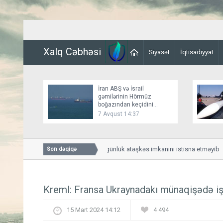
Xalq Cəbhəsi
Siyasət
İqtisadiyyat
İran ABŞ və İsrail
gəmilərinin Hörmüz
boğazından keçidini
bağlayır
7 Avqust 14:37
Bessent İranla 60 günlük atəşkəs imkanını istisna etməyib
Son dəqiqə
Kreml: Fransa Ukraynadakı münaqişədə işt
15 Mart 2024 14:12
4 494