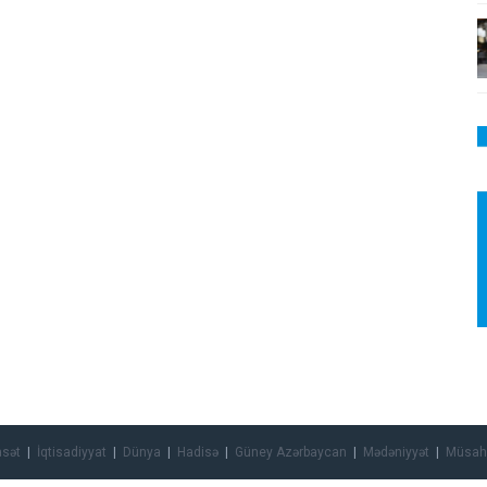
asət
İqtisadiyyat
Dünya
Hadisə
Güney Azərbaycan
Mədəniyyət
Müsah