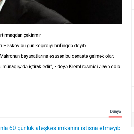
rtırmaqdan çəkinmir.
ri Peskov bu gün keçirdiyi brifinqdə deyib.
Makronun bəyanatlarına əsasən bu qənaətə gəlmək olar:
u münaqişədə iştirak edir”, - deyə Kreml rəsmisi əlavə edib.
Dünya
nla 60 günlük atəşkəs imkanını istisna etməyib