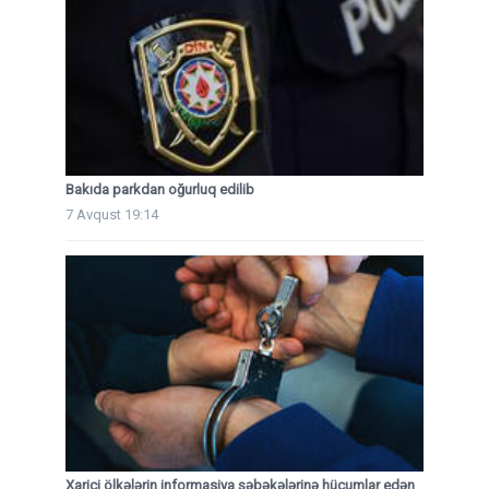
Bakıda parkdan oğurluq edilib
7 Avqust 19:14
Xarici ölkələrin informasiya şəbəkələrinə hücumlar edən