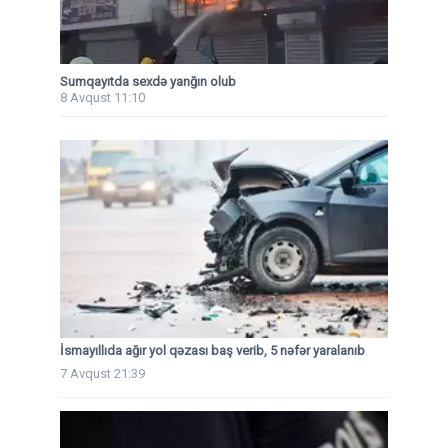
Sumqayıtda sexdə yanğın olub
8 Avqust 11:10
İsmayıllıda ağır yol qəzası baş verib, 5 nəfər yaralanıb
7 Avqust 21:39