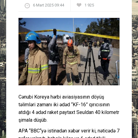
6 Mart 2025 09:44
1 925
Güney Azərbaycan
Mədəniyyət
Müsahibə
İdman
Layihə
Gündəm
Cənubi Koreya hərbi aviasiyasının döyüş
Cəmiyyət
təlimləri zamanı iki ədəd “KF-16” qırıcısının
atdığı 4 ədəd raket paytaxt Seuldan 40 kilometr
Peşə etikası
şimala düşüb.
APA “BBC“yə istinadən xəbər verir ki, nəticədə 7
Əlaqə