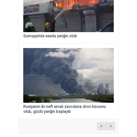
Sumqayıtda sexdə yanğın olub
Rusiyanın iki neft emalı zavoduna dron hücumu
olub, güclü yanğın başlayıb