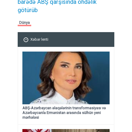
barədə ABŞ qarşısında öhdəlik
götürüb
Dünya
Xəbər lenti
ABŞ-Azərbaycan əlaqələrinin transformasiyası və
Azərbaycanla Ermənistan arasında sülhün yeni
mərhələsi