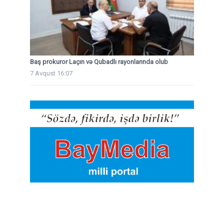
Baş prokuror Laçın və Qubadlı rayonlarında olub
7 Avqust 16:07