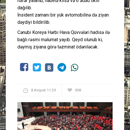
nəfər yalanıb, habelə kilsə və 6 ədəd tikili
dağılıb.
İnsident zamanı bir yük avtomobilinə də ziyan
dəydiyi bildirilib.
Cənubi Koreya Hərbi Hava Qüvvələri hadisə ilə
bağlı rəsmi məlumat yayıb. Qeyd olunub ki,
dəymiş ziyana görə təzminat ödəniləcək.
8 Avqust 11:29
938