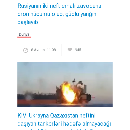
Rusiyanın iki neft emalı zavoduna
dron hücumu olub, güclü yanğın
başlayıb
Dünya
8 Avqust 11:08
945
KİV: Ukrayna Qazaxıstan neftini
daşıyan tankerləri hədəfə almayacağı