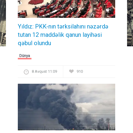
Yıldız: PKK-nın tərksilahını nəzərdə
tutan 12 maddəlik qanun layihəsi
qəbul olundu ​​​​​​​
Dünya
8 Avqust 11:09
910