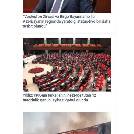
“Vaşinqton Zirvəsi və Birgə Bəyannamə ilə
Azərbayanın regionda yaratdığı status-kvo bir daha
təsbit olundu”
Yıldız: PKK-nın tərksilahını nəzərdə tutan 12
maddəlik qanun layihəsi qəbul olundu ​​​​​​​