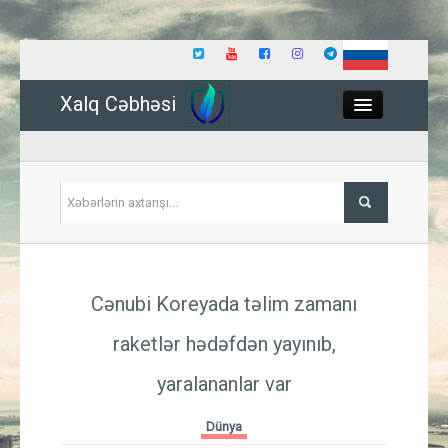
Xalq Cəbhəsi
Close
Siyasət
Cənubi Koreyada təlim zamanı
İqtisadiyyat
raketlər hədəfdən yayınıb,
Dünya
yaralananlar var
Hadisə
Dünya