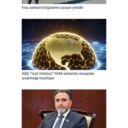
İraq sərhəd bölgələrinə qoşun yeridib
ABŞ "Qızıl Günbəz" RHM sistemini sınaqdan
çıxarmağa hazırlaşır