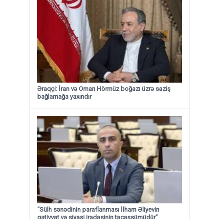
Əraqçi: İran və Oman Hörmüz boğazı üzrə saziş
bağlamağa yaxındır
“Sülh sənədinin paraflanması İlham Əliyevin
qətiyyət və siyasi iradəsinin təcəssümüdür”