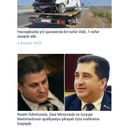
Hacıqabulda yol qəzasında bir nəfər ölüb, 1 nəfər
xəsarət alıb
6 Avqust 18:03
Rasim İldırımzadə, Zaur Mirzəzadə və Qoşqar
Məmmədovun apellyasiya şikayəti üzrə məhkəmə
başlayıb