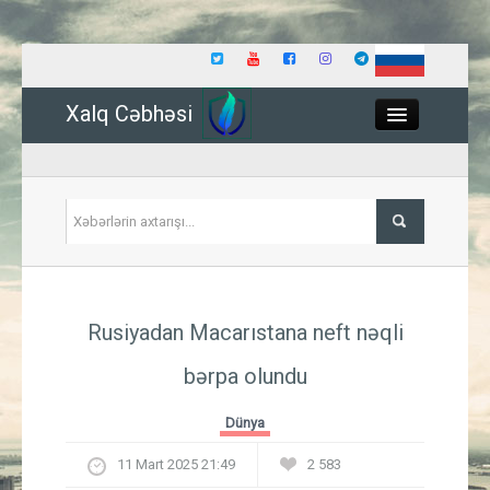
Xalq Cəbhəsi
Close
Siyasət
Rusiyadan Macarıstana neft nəqli
İqtisadiyyat
bərpa olundu
Dünya
Dünya
Hadisə
11 Mart 2025 21:49
2 583