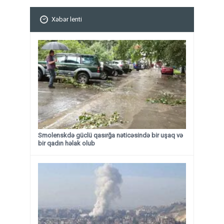
Xəbər lenti
Smolenskdə güclü qasırğa nəticəsində bir uşaq və
bir qadın həlak olub