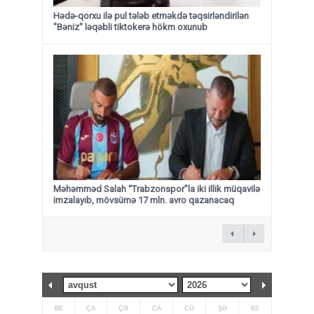
Hədə-qorxu ilə pul tələb etməkdə təqsirləndirilən
"Bəniz" ləqəbli tiktokerə hökm oxunub
Məhəmməd Salah “Trabzonspor”la iki illik müqavilə
imzalayıb, mövsümə 17 mln. avro qazanacaq
BE
ÇA
ÇƏ
CA
CÜ
ŞƏ
BZ