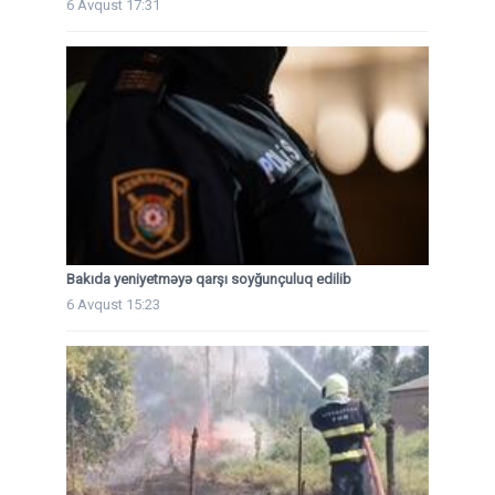
6 Avqust 17:31
Bakıda yeniyetməyə qarşı soyğunçuluq edilib
6 Avqust 15:23