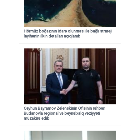
Hörmüz boğazının idarə olunması ilə bağlı strateji
layihənin ilkin detalları açıqlanıb
Ceyhun Bayramov Zelenskinin Ofisinin rəhbəri
Budanovla regional və beynəlxalq vəziyyəti
müzakirə edib