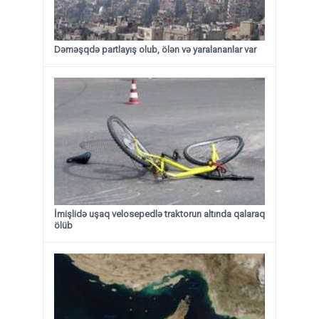
Dəməşqdə partlayış olub, ölən və yaralananlar var
İmişlidə uşaq velosepedlə traktorun altında qalaraq
ölüb