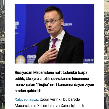
Güney Azərbaycan
Mədəniyyət
Müsahibə
İdman
Layihə
Gündəm
Rusiyadan Macarıstana neft tədarükü bərpa
edilib, Ukrayna silahlı qüvvələrinin hücumuna
Cəmiyyət
məruz qalan “Drujba” neft kəmərinə dəyən ziyan
aradan qaldırılıb.
Peşə etikası
xəbər verir ki, bu barədə
Xalqcebhesi.az
Macarıstanın Xarici İşlər və Xarici İqtisadi
Əlaqə