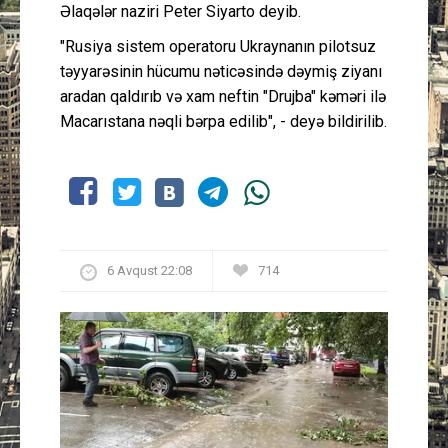
Əlaqələr naziri Peter Siyarto deyib.
"Rusiya sistem operatoru Ukraynanın pilotsuz
təyyarəsinin hücumu nəticəsində dəymiş ziyanı
aradan qaldırıb və xam neftin "Drujba" kəməri ilə
Macarıstana nəqli bərpa edilib", - deyə bildirilib.
6 Avqust 22:08
714