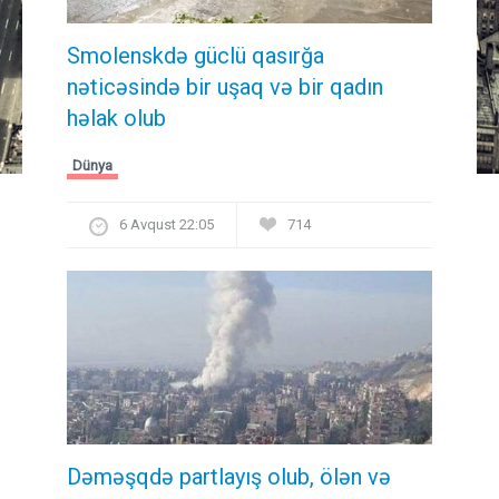
Smolenskdə güclü qasırğa
nəticəsində bir uşaq və bir qadın
həlak olub
Dünya
6 Avqust 22:05
714
Dəməşqdə partlayış olub, ölən və