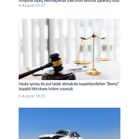
İmişlidə uşaq velosepedlə traktorun altında qalaraq ölüb
6 Avqust 20:47
Hədə-qorxu ilə pul tələb etməkdə təqsirləndirilən "Bəniz"
ləqəbli tiktokerə hökm oxunub
6 Avqust 18:20