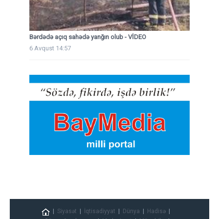
Bərdədə açıq sahədə yanğın olub - VİDEO
6 Avqust 14:57
Siyasət
İqtisadiyyat
Dünya
Hadisə