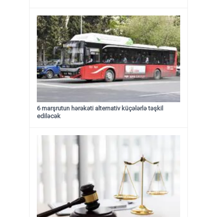
6 marşrutun hərəkəti alternativ küçələrlə təşkil
ediləcək