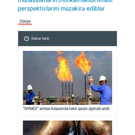
perspektivlərini müzakirə ediblər
Dünya
Xəbər lenti
"NYMEX" əmtəə birjasında təbii qazın qiyməti artıb