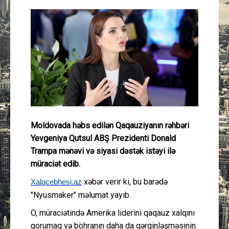
Güney Azərbaycan
Mədəniyyət
Müsahibə
İdman
Layihə
Moldovada həbs edilən Qaqauziyanın rəhbəri
Yevgeniya Qutsul ABŞ Prezidenti Donald
Gündəm
Trampa mənəvi və siyasi dəstək istəyi ilə
müraciət edib.
Cəmiyyət
xəbər verir ki, bu barədə
Xalqcebhesi.az
"Nyusmaker" məlumat yayıb.
Peşə etikası
O, müraciətində Amerika liderini qaqauz xalqını
Əlaqə
qorumaq və böhranın daha da gərginləşməsinin