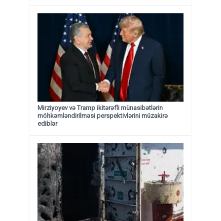
Mirziyoyev və Tramp ikitərəfli münasibətlərin
möhkəmləndirilməsi perspektivlərini müzakirə
ediblər