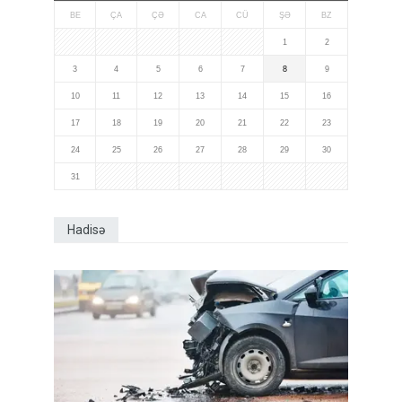
BE
ÇA
ÇƏ
CA
CÜ
ŞƏ
BZ
1
2
3
4
5
6
7
8
9
10
11
12
13
14
15
16
17
18
19
20
21
22
23
24
25
26
27
28
29
30
31
Hadisə