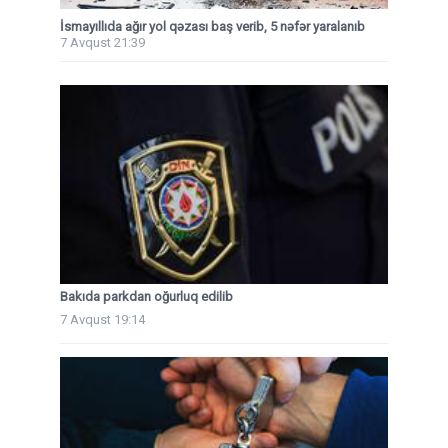
İsmayıllıda ağır yol qəzası baş verib, 5 nəfər yaralanıb
7 Avqust 21:39
Bakıda parkdan oğurluq edilib
7 Avqust 19:14