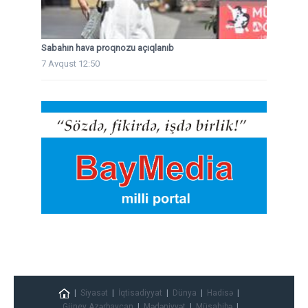
Sabahın hava proqnozu açıqlanıb
7 Avqust 12:50
Siyasət
İqtisadiyyat
Dünya
Hadisə
Güney Azərbaycan
Mədəniyyət
Müsahibə