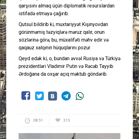
qarşısını almaq üçün diplomatik resurslardan
istifadə etməyə çağırıb.
Qutsul bildirib ki, muxtariyyət Kişinyovdan
görünməmiş təzyiqlərə məruz qalır, onun
sözlərinə görə, bu, müxalifəti məhv edir və
qaqauz xalqının hüquqlarını pozur.
Qeyd edək ki, o, bundan əvvəl Rusiya və Türkiyə
prezidentləri Vladimir Putin və Rəcəb Tayyib
Ərdoğana da oxşar açıq məktub göndərib.
08:51
315