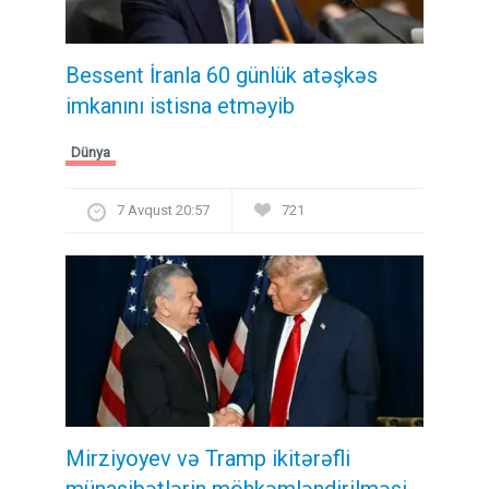
Bessent İranla 60 günlük atəşkəs
imkanını istisna etməyib
Dünya
7 Avqust 20:57
721
Mirziyoyev və Tramp ikitərəfli
münasibətlərin möhkəmləndirilməsi