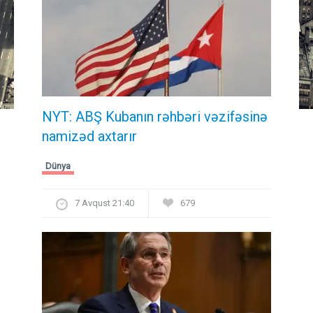
NYT: ABŞ Kubanın rəhbəri vəzifəsinə
namizəd axtarır
Dünya
7 Avqust 21:40
679