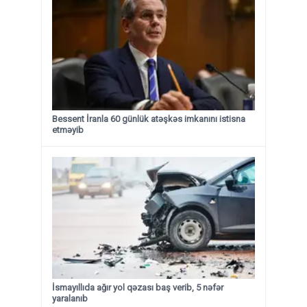
Bessent İranla 60 günlük atəşkəs imkanını istisna
etməyib
İsmayıllıda ağır yol qəzası baş verib, 5 nəfər
yaralanıb