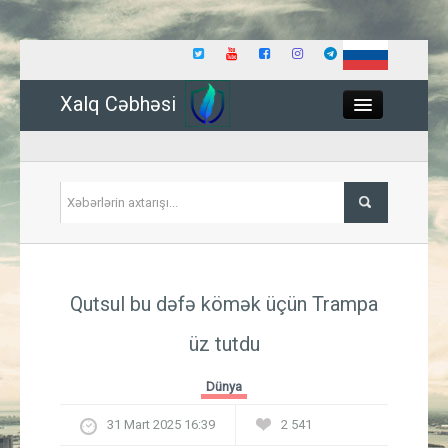
Xalq Cəbhəsi
Close
Siyasət
Qutsul bu dəfə kömək üçün Trampa
İqtisadiyyat
üz tutdu
Dünya
Dünya
Hadisə
31 Mart 2025 16:39
2 541