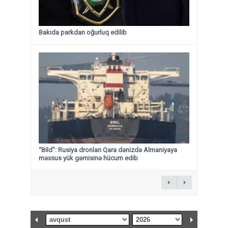
Bakıda parkdan oğurluq edilib
“Bild”: Rusiya dronları Qara dənizdə Almaniyaya
məxsus yük gəmisinə hücum edib