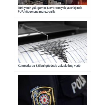
Türkiyənin yük gəmisi Novorossiysk yaxınlığında
PUA hücumuna məruz qalıb
Kamçatkada 5,5 bal gücündə zəlzələ baş verib