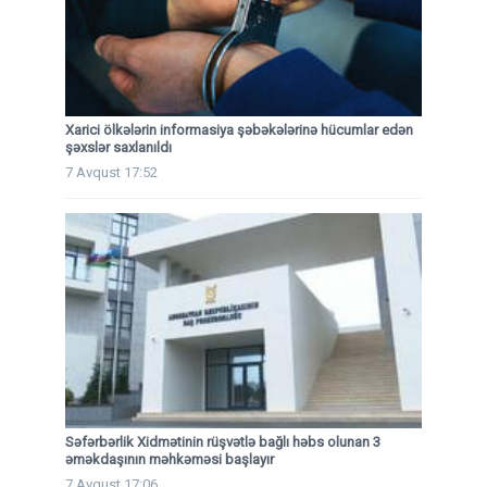
Xarici ölkələrin informasiya şəbəkələrinə hücumlar edən
şəxslər saxlanıldı
7 Avqust 17:52
Səfərbərlik Xidmətinin rüşvətlə bağlı həbs olunan 3
əməkdaşının məhkəməsi başlayır
7 Avqust 17:06