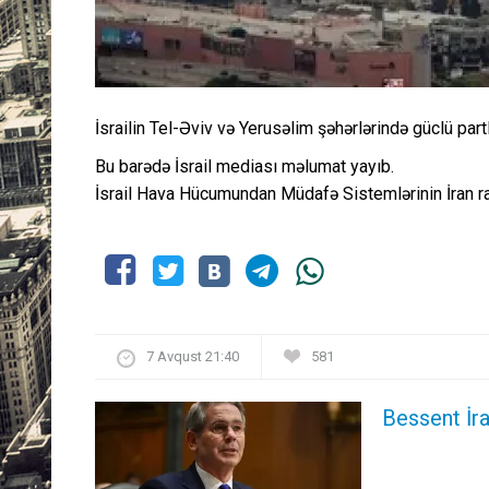
İsrailin Tel-Əviv və Yerusəlim şəhərlərində güclü partl
Bu barədə İsrail mediası məlumat yayıb.
İsrail Hava Hücumundan Müdafə Sistemlərinin İran raket
7 Avqust 21:40
581
Bessent İra