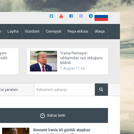
n
Layihə
Gündəm
Cəmiyyət
Peşə etikası
Əlaqə
yeni
Tramp Pentaqon
 edib
rəhbərindən razı olduğunu
bildirib
7 Avqust 11:56
yaralanıb
Mirziyoyev və Tramp ikitər
ediblər
Xəbər lenti
Bessent İranla 60 günlük atəşkəs