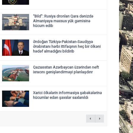
“Bild”: Rusiya dronları Qara dənizdə
Almaniyaya məxsus yük gəmisinə
hücum edib
Ərdoğan Türkiyə-Pakistan-Səudiyyə
Ərəbistanı hərbi ittifaqının heç bir ölkəni
hədəf almadığını bildirib
Qazaxıstan Azərbaycan üzərindən neft
ixracını genişləndirməyi planlaşdırır
Xarici ölkələrin informasiya şəbəkələrinə
hücumlar edən şəxslər saxlanıldı