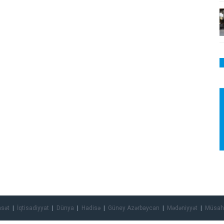
asət
İqtisadiyyat
Dünya
Hadisə
Güney Azərbaycan
Mədəniyyət
Müsah