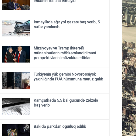
imkanını istisna etməyib
İsmayıllıda ağır yol qəzası baş verib, 5
nəfər yaralanıb
Mirziyoyev və Tramp ikitərəfli
münasibətlərin möhkəmləndirilməsi
perspektivlərini müzakirə ediblər
Türkiyənin yük gəmisi Novorossiysk
yaxınlığında PUA hücumuna məruz qalıb
Kamçatkada 5,5 bal gücündə zəlzələ
baş verib
Bakıda parkdan oğurluq edilib