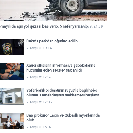
smayıllıda ağır yol qəzası baş verib, 5 nəfər yaralanıb
7 Avqust 21:39
Bakıda parkdan oğurluq edilib
7 Avqust 19:14
Xarici ölkələrin informasiya şəbəkələrinə
hücumlar edən şəxslər saxlanıldı
7 Avqust 17:52
Səfərbərlik Xidmətinin rüşvətlə bağlı həbs
olunan 3 əməkdaşının məhkəməsi başlayır
7 Avqust 17:06
Baş prokuror Laçın və Qubadlı rayonlarında
olub
7 Avqust 16:07