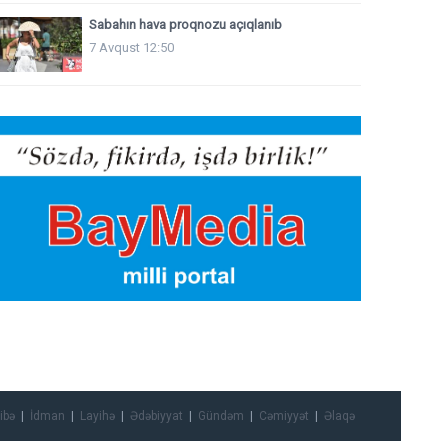
Sabahın hava proqnozu açıqlanıb
7 Avqust 12:50
ibə
İdman
Layihə
Ədəbiyyat
Gündəm
Cəmiyyət
Əlaqə