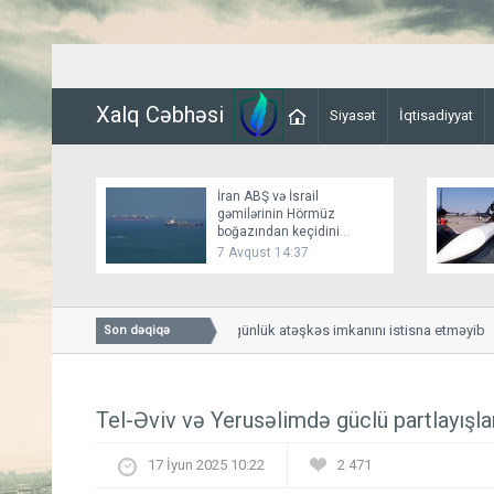
Xalq Cəbhəsi
Siyasət
İqtisadiyyat
İran ABŞ və İsrail
gəmilərinin Hörmüz
boğazından keçidini
bağlayır
7 Avqust 14:37
Bessent İranla 60 günlük atəşkəs imkanını istisna etməyib
Son dəqiqə
Tel-Əviv və Yerusəlimdə güclü partlayışla
17 İyun 2025 10:22
2 471