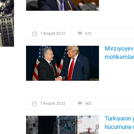
7 Avqust 20:57
616
Mirziyoyev 
möhkəmlənd
7 Avqust 20:22
602
Türkiyənin
hücumuna 