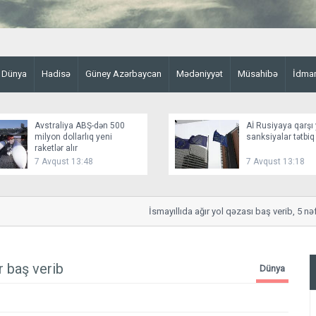
Dünya
Hadisə
Güney Azərbaycan
Mədəniyyət
Müsahibə
İdma
Avstraliya ABŞ-dən 500
Aİ Rusiyaya qarşı 
milyon dollarlıq yeni
sanksiyalar tətbiq
raketlər alır
7 Avqust 13:48
7 Avqust 13:18
İsmayıllıda ağır yol qəzası baş verib, 5 nəfər 
r baş verib
Dünya