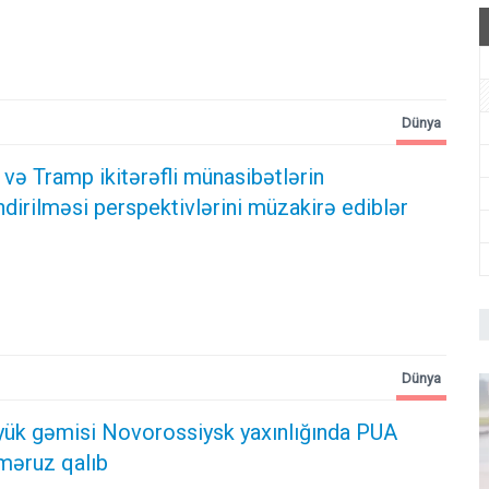
Dünya
və Tramp ikitərəfli münasibətlərin
irilməsi perspektivlərini müzakirə ediblər
Dünya
 yük gəmisi Novorossiysk yaxınlığında PUA
məruz qalıb