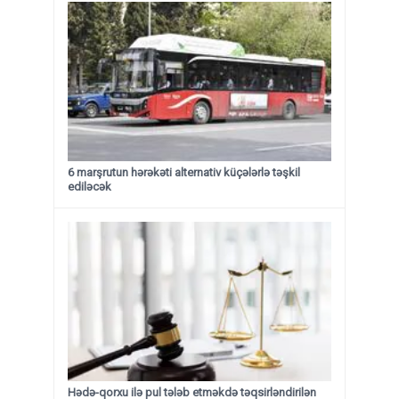
6 marşrutun hərəkəti alternativ küçələrlə təşkil
ediləcək
Hədə-qorxu ilə pul tələb etməkdə təqsirləndirilən