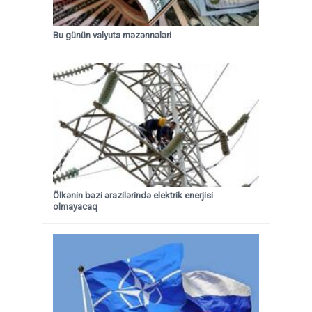
Bu günün valyuta məzənnələri
Ölkənin bəzi ərazilərində elektrik enerjisi
olmayacaq