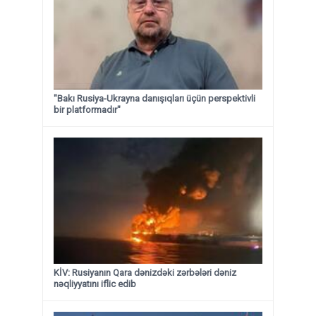
"Bakı Rusiya-Ukrayna danışıqları üçün perspektivli
bir platformadır"
KİV: Rusiyanın Qara dənizdəki zərbələri dəniz
nəqliyyatını iflic edib