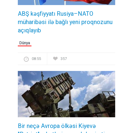
ABŞ kəşfiyyatı Rusiya–NATO
müharibəsi ilə bağlı yeni proqnozunu
açıqlayıb
Dünya
08:55
357
Bir neçə Avropa ölkəsi Kiyevə