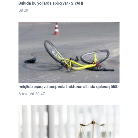
Bakıda bu yollarda sıxlıq var - SİYAHI
08:29
İmişlidə uşaq velosepedlə traktorun altında qalaraq ölüb
6 Avqust 20:47