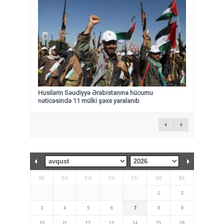
Husilərin Səudiyyə Ərəbistanına hücumu
nəticəsində 11 mülki şəxs yaralanıb
BE
ÇA
ÇƏ
CA
CÜ
ŞƏ
BZ
1
2
3
4
5
6
7
8
9
10
11
12
13
14
15
16