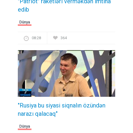
"Patriot" raketləri verməkdən imtina
edib
Dünya
08:28
364
"Rusiya bu siyasi siqnalın özündən
narazı qalacaq"
Dünya