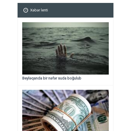
Xəbər lenti
Beyləqanda bir nəfər suda boğulub