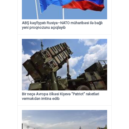
ABŞ kəşfiyyatı Rusiya–NATO müharibəsi ilə bağlı
yeni proqnozunu açıqlayıb
Bir neçə Avropa ölkəsi Kiyevə "Patriot" raketləri
verməkdən imtina edib