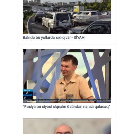
Bakıda bu yollarda sıxlıq var - SİYAHI
"Rusiya bu siyasi siqnalın özündən narazı qalacaq"