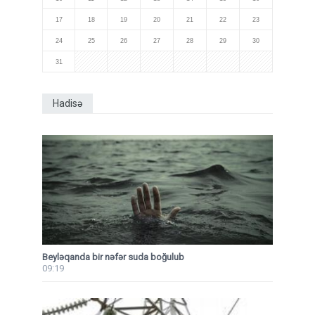
17
18
19
20
21
22
23
24
25
26
27
28
29
30
31
Hadisə
Beyləqanda bir nəfər suda boğulub
09:19