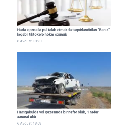
Hədə-qorxu ilə pul tələb etməkdə təqsirləndirilən "Bəniz"
ləqəbli tiktokerə hökm oxunub
6 Avqust 18:20
Hacıqabulda yol qəzasında bir nəfər ölüb, 1 nəfər
xəsarət alıb
6 Avqust 18:03