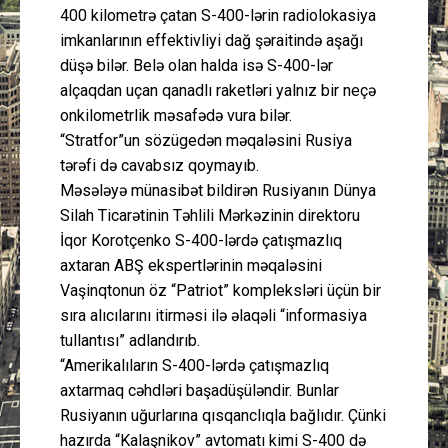
400 kilometrə çatan S-400-lərin radiolokasiya
imkanlarının effektivliyi dağ şəraitində aşağı
düşə bilər. Belə olan halda isə S-400-lər
alçaqdan uçan qanadlı raketləri yalnız bir neçə
onkilometrlik məsafədə vura bilər.
“Stratfor”un sözügedən məqaləsini Rusiya
tərəfi də cavabsız qoymayıb.
Məsələyə münasibət bildirən Rusiyanın Dünya
Silah Ticarətinin Təhlili Mərkəzinin direktoru
İqor Korotçenko S-400-lərdə çatışmazlıq
axtaran ABŞ ekspertlərinin məqaləsini
Vaşinqtonun öz “Patriot” kompleksləri üçün bir
sıra alıcılarını itirməsi ilə əlaqəli “informasiya
tullantısı” adlandırıb.
“Amerikalıların S-400-lərdə çatışmazlıq
axtarmaq cəhdləri başadüşüləndir. Bunlar
Rusiyanın uğurlarına qısqanclıqla bağlıdır. Çünki
hazırda “Kalaşnikov” avtomatı kimi S-400 də