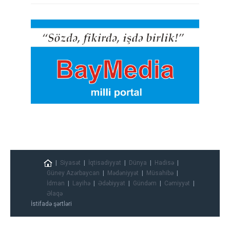
Siyasət
İqtisadiyyat
Dünya
Hadisə
Güney Azərbaycan
Mədəniyyət
Müsahibə
İdman
Layihə
Ədəbiyyat
Gündəm
Cəmiyyət
Əlaqə
İstifadə şərtləri