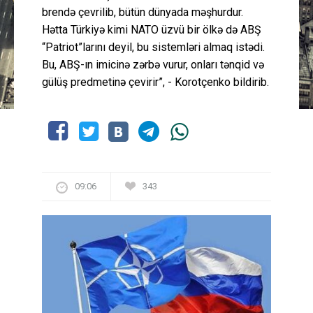
brendə çevrilib, bütün dünyada məşhurdur.
Hətta Türkiyə kimi NATO üzvü bir ölkə də ABŞ
“Patriot”larını deyil, bu sistemləri almaq istədi.
Bu, ABŞ-ın imicinə zərbə vurur, onları tənqid və
gülüş predmetinə çevirir”, - Korotçenko bildirib.
09:06
343