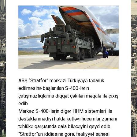
Güney Azərbaycan
Mədəniyyət
Müsahibə
İdman
Layihə
ABŞ “Stratfor” mərkəzi Türkiyəyə tədarük
Gündəm
edilməsinə başlanılan S-400-lərin
çatışmazlıqlarına diqqət çəkilən məqalə ilə çıxış
Cəmiyyət
edib.
Mərkəz S-400-lərin digər HHM sistemləri ilə
Peşə etikası
dəstəklənmədiyi halda kütləvi hücumlar zamanı
təhlükə qarşısında qala biləcəyini qeyd edib.
Əlaqə
“Stratfor”un iddiasına görə, fəaliyyət sahəsi