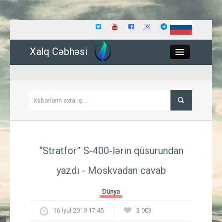
Xalq Cəbhəsi
Close
Siyasət
“Stratfor” S-400-lərin qüsurundan
İqtisadiyyat
yazdı - Moskvadan cavab
Dünya
Dünya
Hadisə
16 İyul 2019 17:45
3 003