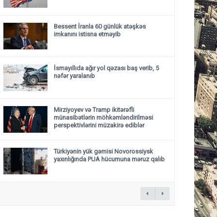
Bessent İranla 60 günlük atəşkəs
imkanını istisna etməyib
İsmayıllıda ağır yol qəzası baş verib, 5
nəfər yaralanıb
Mirziyoyev və Tramp ikitərəfli
münasibətlərin möhkəmləndirilməsi
perspektivlərini müzakirə ediblər
Türkiyənin yük gəmisi Novorossiysk
yaxınlığında PUA hücumuna məruz qalıb