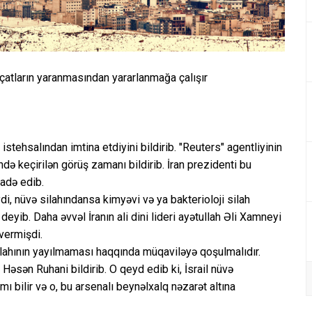
çatların yaranmasından yararlanmağa çalışır
istehsalından imtina etdiyini bildirib. "Reuters" agentliyinin
də keçirilən görüş zamanı bildirib. İran prezidenti bu
fadə edib.
ydi, nüvə silahındansa kimyəvi və ya bakterioloji silah
eyib. Daha əvvəl İranın ali dini lideri ayətullah Əli Xamneyi
vermişdi.
silahının yayılmaması haqqında müqaviləyə qoşulmalıdır.
 Həsən Ruhani bildirib. O qeyd edib ki, İsrail nüvə
ı bilir və o, bu arsenalı beynəlxalq nəzarət altına