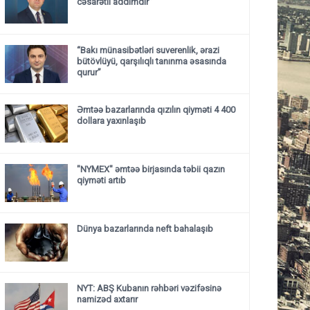
cəsarətli addımdır”
“Bakı münasibətləri suverenlik, ərazi
bütövlüyü, qarşılıqlı tanınma əsasında
qurur”
Əmtəə bazarlarında qızılın qiyməti 4 400
dollara yaxınlaşıb
"NYMEX" əmtəə birjasında təbii qazın
qiyməti artıb
Dünya bazarlarında neft bahalaşıb
NYT: ABŞ Kubanın rəhbəri vəzifəsinə
namizəd axtarır