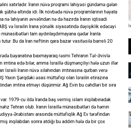
ini xatırladır. İranın nüvə proqramı lahiyəsi gündəmə gələn
 şübhə altında idi. İlk növbədə nüvə proqramlarının həyata
nə lahiyənin əvvəlindən nə də hazırda İranın iqtisadi
İ
BŞ və İsrailin İrana yönəlik siyasətində dəyişiklik edəcəyi
ə münasibətləri tam aydınlaşdırmayana qədər İranla
utur. Bu da İran neftinin qara bazar vasitəsilə barreli 20
barədə bəyanatına baxmayaraq rəsmi Tehranın Təl-Əvivlə
n imtina edə bilər, amma İsraillə düşmənçiliyi hələ uzun illər
 İsraili İranın nüvə silahından imtinasına qurban verə
ABŞ Yaxın Şərqdəki əsas müttəfiqi olan İsrailin etirazına
indən imtina etməyi düşünmür. Ağ Evin bu cəhdləri bir sıra
ri var. 1979-cu ildə İranda baş vermiş islam inqilabınadək
əhz Tehran olub. İranın İsraillə münasibətləri də həmin
udiyyə Ərəbistanı arasında müttəfiqlik Ağ Ev tərəfindən
miş inqilabdan sonra atdığı bu addım hələ də bir çox