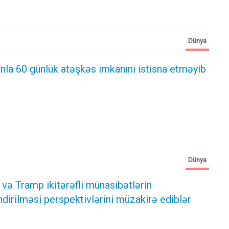
Dünya
nla 60 günlük atəşkəs imkanını istisna etməyib
Dünya
və Tramp ikitərəfli münasibətlərin
irilməsi perspektivlərini müzakirə ediblər