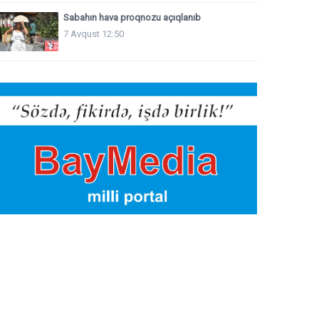
Sabahın hava proqnozu açıqlanıb
7 Avqust 12:50