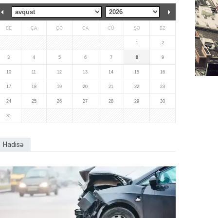
BE
ÇA
ÇƏ
CA
CÜ
ŞƏ
BZ
1
2
3
4
5
6
7
8
9
10
11
12
13
14
15
16
17
18
19
20
21
22
23
24
25
26
27
28
29
30
31
Hadisə