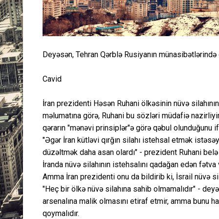
Deyəsən, Tehran Qərblə Rusiyanın münasibətlərində 
Cavid
İran prezidenti Həsən Ruhani ölkəsinin nüvə silahının 
məlumatına görə, Ruhani bu sözləri müdafiə nazirliyin
qərarın "mənəvi prinsiplər"ə görə qəbul olunduğunu i
"Əgər İran kütləvi qırğın silahı istehsal etmək istəsə
düzəltmək daha asan olardı" - prezident Ruhani belə d
İranda nüvə silahının istehsalını qadağan edən fətva 
Amma İran prezidenti onu da bildirib ki, İsrail nüvə 
"Heç bir ölkə nüvə silahına sahib olmamalıdır" - deyə
arsenalına malik olmasını etiraf etmir, amma bunu ham
qoymalıdır.