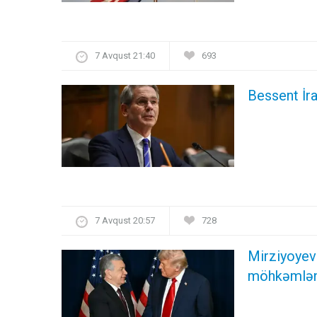
7 Avqust 21:40
693
Bessent İra
7 Avqust 20:57
728
Mirziyoyev 
möhkəmlənd