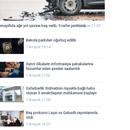
smayıllıda ağır yol qəzası baş verib, 5 nəfər yaralanıb
7 Avqust 21:39
Bakıda parkdan oğurluq edilib
7 Avqust 19:14
Xarici ölkələrin informasiya şəbəkələrinə
hücumlar edən şəxslər saxlanıldı
7 Avqust 17:52
Səfərbərlik Xidmətinin rüşvətlə bağlı həbs
olunan 3 əməkdaşının məhkəməsi başlayır
7 Avqust 17:06
Baş prokuror Laçın və Qubadlı rayonlarında
olub
7 Avqust 16:07