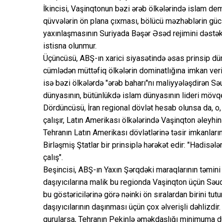
İkincisi, Vaşinqtonun bəzi ərəb ölkələrində islam de
qüvvələrin ön plana çıxması, bölücü məzhəblərin gü
yaxınlaşmasının Suriyada Bəşər Əsəd rejimini dəst
istisna olunmur.
Üçüncüsü, ABŞ-ın xarici siyasətində əsas prinsip düny
cümlədən müttəfiq ölkələrin dominatlığına imkan ve
isə bəzi ölkələrdə "ərəb baharı"nı maliyyələşdirən Sə
dünyasının, bütünlükdə islam dünyasının lideri mövq
Dördüncüsü, İran regional dövlət hesab olunsa da, o
çalışır, Latın Amerikası ölkələrində Vaşinqton əleyh
Tehranın Latın Amerikası dövlətlərinə təsir imkanlar
Birləşmiş Ştatlar bir prinsiplə hərəkət edir: "Hadisə
çalış".
Beşincisi, ABŞ-ın Yaxın Şərqdəki maraqlarının təmini
daşıyıcılarına malik bu regionda Vaşinqton üçün Səud
bu göstəricilərinə görə nəinki ön sıralardan birini tu
daşıyıcılarının daşınması üçün çox əlverişli dəhlizdir
qurularsa, Tehranın Pekinlə əməkdaşlığı minimuma dü