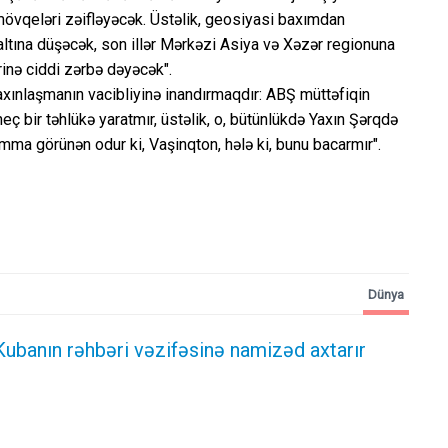
övqeləri zəifləyəcək. Üstəlik, geosiyasi baxımdan
tına düşəcək, son illər Mərkəzi Asiya və Xəzər regionuna
rinə ciddi zərbə dəyəcək".
xınlaşmanın vacibliyinə inandırmaqdır: ABŞ müttəfiqin
 heç bir təhlükə yaratmır, üstəlik, o, bütünlükdə Yaxın Şərqdə
Amma görünən odur ki, Vaşinqton, hələ ki, bunu bacarmır".
Dünya
ubanın rəhbəri vəzifəsinə namizəd axtarır