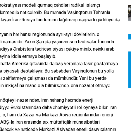
mokratiyası modeli qurmaq cəhdləri radikal islamçı
clənməsilə nəticələnib. Bu mənada Vaşinqtonun Tehranla
əkləyən İran-Rusiya tandemini dağıtmaq məqsədi güddüyü də
anın hər hansı regionunda ayrı-ayrı dövlətlərin, o
rilməməsidir. Yaxın Şərqdə yaşanan son hadisələr fonunda
udiyyə Ərəbistanı tədricən siyasi çəkiyə minib, nəinki ərəb
eyinə iddia etməyə başlayıb.
, hətta Amerika qitəsində də baş verənlərə təsir göstərməyə
inə siyasəti dəstəkləyir. Bu səbəbdən Vaşinqtonun bu yolla
ını zəiflətməyə çalışması da mümkündür. Yəni bu yerdə
lərin inkişafına mane ola bilmirsənsə, ona nəzarət etməyə
 nöqteyi-nəzərindən, İran nəhəng həcmdə enerji
iyyə Ərəbistanından daha əhəmiyyətli rol oynaya bilər. İran
tur, o, həm də Xəzər və Mərkəzi Asiya regionlarından enerji
. ABŞ-la İran arasında sıx müttəfiqlik münasibətləri
şəcək və nəticədə Mərkəzi Asiyadan enerji daşıyıcılarının