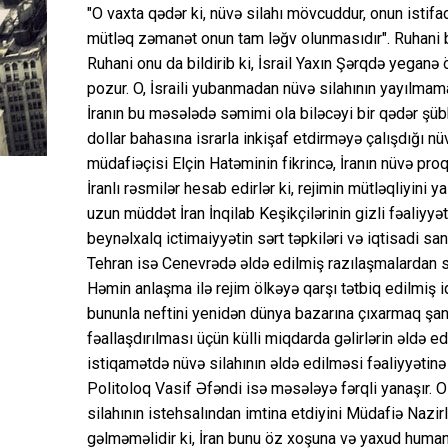
"O vaxta qədər ki, nüvə silahı mövcuddur, onun istifad
mütləq zəmanət onun tam ləğv olunmasıdır". Ruhani 
Ruhani onu da bildirib ki, İsrail Yaxın Şərqdə yeganə 
pozur. O, İsraili yubanmadan nüvə silahının yayılma
İranın bu məsələdə səmimi ola biləcəyi bir qədər şübhə
dollar bahasına israrla inkişaf etdirməyə çalışdığı 
müdafiəçisi Elçin Hatəminin fikrincə, İranın nüvə pr
İranlı rəsmilər hesab edirlər ki, rejimin mütləqliyini ya
uzun müddət İran İnqilab Keşikçilərinin gizli fəaliyyəti
beynəlxalq ictimaiyyətin sərt təpkiləri və iqtisadi s
Tehran isə Cenevrədə əldə edilmiş razılaşmalardan sa
Həmin anlaşma ilə rejim ölkəyə qarşı tətbiq edilmiş i
bununla neftini yenidən dünya bazarına çıxarmaq şan
fəallaşdırılması üçün külli miqdarda gəlirlərin əldə 
istiqamətdə nüvə silahının əldə edilməsi fəaliyyətinə
Politoloq Vasif Əfəndi isə məsələyə fərqli yanaşır. O 
silahının istehsalından imtina etdiyini Müdafiə Nazirl
gəlməməlidir ki, İran bunu öz xoşuna və yaxud humani