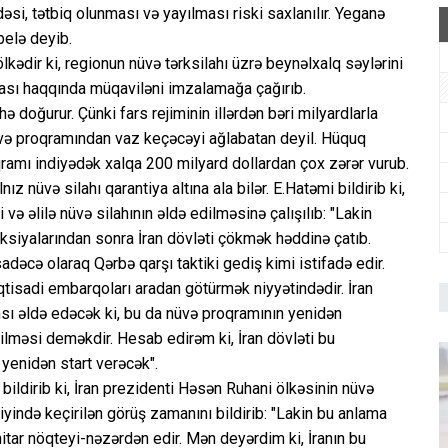
əsi, tətbiq olunması və yayılması riski saxlanılır. Yeganə
belə deyib.
ölkədir ki, regionun nüvə tərksilahı üzrə beynəlxalq səylərini
ması haqqında müqaviləni imzalamağa çağırıb.
 doğurur. Çünki fars rejiminin illərdən bəri milyardlarla
nüvə proqramından vaz keçəcəyi ağlabatan deyil. Hüquq
oqramı indiyədək xalqa 200 milyard dollardan çox zərər vurub.
lnız nüvə silahı qarantiya altına ala bilər. E.Hatəmi bildirib ki,
 və əlilə nüvə silahının əldə edilməsinə çalışılıb: "Lakin
anksiyalarından sonra İran dövləti çökmək həddinə çatıb.
dəcə olaraq Qərbə qarşı taktiki gediş kimi istifadə edir.
qtisadi embarqoları aradan götürmək niyyətindədir. İran
sı əldə edəcək ki, bu da nüvə proqramının yenidən
edilməsi deməkdir. Hesab edirəm ki, İran dövləti bu
 yenidən start verəcək".
bildirib ki, İran prezidenti Həsən Ruhani ölkəsinin nüvə
iyində keçirilən görüş zamanını bildirib: "Lakin bu anlama
tar nöqteyi-nəzərdən edir. Mən deyərdim ki, İranın bu