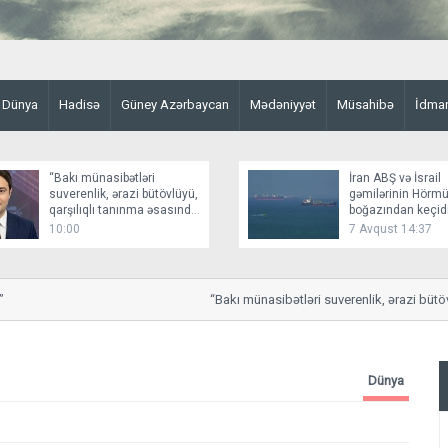
Dünya
Hadisə
Güney Azərbaycan
Mədəniyyət
Müsahibə
İdma
“Bakı münasibətləri
İran ABŞ və İsrail
suverenlik, ərazi bütövlüyü,
gəmilərinin Hörm
qarşılıqlı tanınma əsasında
boğazından keçid
qurur”
bağlayır
10:00
7 Avqust 14:37
“Bakı münasibətləri suverenlik, ərazi bütövlüyü
Dünya