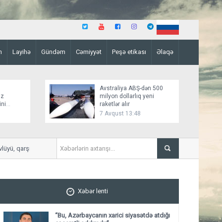
n
Layihə
Gündəm
Cəmiyyət
Peşə etikası
Əlaqə
Avstraliya ABŞ-dən 500
üz
milyon dollarlıq yeni
ini
raketlər alır
7 Avqust 13:48
, qarşılıqlı tanınma əsasında qurur”
Əmtəə bazarlarında qızılın q
Xəbər lenti
“Bu, Azərbaycanın xarici siyasətdə atdığı