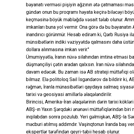
bəyanatı verməsi pişiyin ağzının ətə çatmaması məsəl
gündən onun bu proqramı həyata keçirə biləcəyi böyük
keçməsinə böyük məbləğdə vəsait tələb olunur. Amma 
imkanları buna yol vermir. Ona görə də bu bəyanatın A
inandırıcı görünmür. Hesab edirəm ki, Qərb Rusiya il
münsibətlərin indiki vəziyyətdə qalmasını daha üstün t
dollara alınmasına imkan verir."
Ümumiyyətlə, İranın nüvə silahından imtina etməsi 
düşmənçiliyi çətin aradan qalxsın. İran nüvə silahında
davam edəcək. Bu zaman isə AB strateji müttəfiqi olan
bilməz. Elə politoloq Sail İsgəndərov da bildirir ki, 
rəğmən, İranla münasibətləri qaydaya salmaq siyasət
tarixi və geosiyasi amillərlə əlaqələndirilir.
Birincisi, Amerika-İran əlaqələrinin dərin tarixi köklə
ABŞ-ın Yaxın Şərqdəki ənənəvi müttəfiqlərindən biri m
inqilabdan sonra pozulub. Yeri gəlmişkən, ABŞ-la Sə
məcburi atılmış addımdır. Vaşinqtonun İranda baş ver
ekspertlər tərəfindən qeyri-təbii hesab olunur.