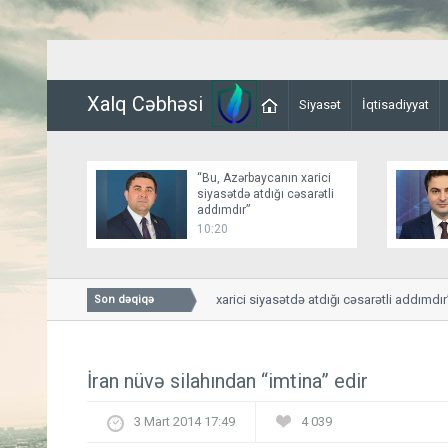
Xalq Cəbhəsi
Siyasət
İqtisadiyyat
“Bu, Azərbaycanın xarici
siyasətdə atdığı cəsarətli
addımdır”
10:20
“Bu, Azərbaycanın xarici siyasətdə atdığı cəsarətli addımdır”
Son dəqiqə
İran nüvə silahından “imtina” edir
3 Mart 2014 17:49
4 039