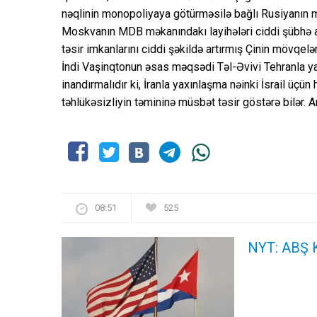
nəqlinin monopoliyaya götürməsilə bağlı Rusiyanın m
Moskvanın MDB məkanındakı layihələri ciddi şübhə al
təsir imkanlarını ciddi şəkildə artırmış Çinin mövqelə
İndi Vaşinqtonun əsas məqsədi Təl-Əvivi Tehranla ya
inandırmalıdır ki, İranla yaxınlaşma nəinki İsrail üçün
təhlükəsizliyin təmininə müsbət təsir göstərə bilər. 
08:51
525
NYT: ABŞ K