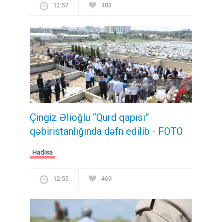
12:57
483
Çingiz Əlioğlu “Qurd qapısı”
qəbiristanlığında dəfn edilib
- FOTO
Hadisə
12:55
469