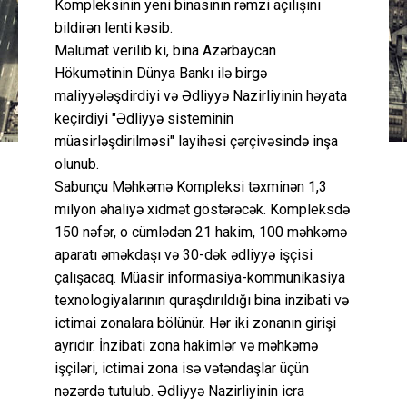
Kompleksinin yeni binasının rəmzi açılışını
bildirən lenti kəsib.
Məlumat verilib ki, bina Azərbaycan
Hökumətinin Dünya Bankı ilə birgə
maliyyələşdirdiyi və Ədliyyə Nazirliyinin həyata
keçirdiyi "Ədliyyə sisteminin
müasirləşdirilməsi" layihəsi çərçivəsində inşa
olunub.
Sabunçu Məhkəmə Kompleksi təxminən 1,3
milyon əhaliyə xidmət göstərəcək. Kompleksdə
150 nəfər, o cümlədən 21 hakim, 100 məhkəmə
aparatı əməkdaşı və 30-dək ədliyyə işçisi
çalışacaq. Müasir informasiya-kommunikasiya
texnologiyalarının quraşdırıldığı bina inzibati və
ictimai zonalara bölünür. Hər iki zonanın girişi
ayrıdır. İnzibati zona hakimlər və məhkəmə
işçiləri, ictimai zona isə vətəndaşlar üçün
nəzərdə tutulub. Ədliyyə Nazirliyinin icra