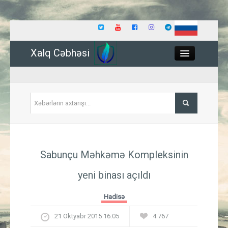
Xalq Cəbhəsi
Close
Siyasət
Sabunçu Məhkəmə Kompleksinin
İqtisadiyyat
yeni binası açıldı
Dünya
Hadisə
Hadisə
21 Oktyabr 2015 16:05
4 767