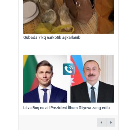
Qubada 7 kq narkotik aşkarlanıb
Litva Baş naziri Prezident İlham Əliyevə zəng edib