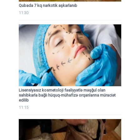
Qubada 7 kq narkotik aşkarlanıb
11:30
Lisensiyasız kosmetoloji fəaliyyətlə məşğul olan
sahibkarla bağlı hüquq-mühafizə orqanlarına müraciət
edilib
11:15