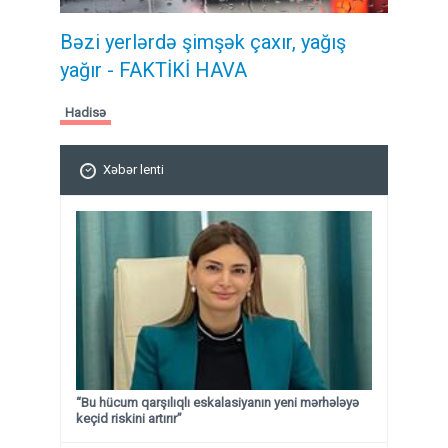
Bəzi yerlərdə şimşək çaxır, yağış
yağır - FAKTİKİ HAVA
Hadisə
Xəbər lenti
“Bu hücum qarşılıqlı eskalasiyanın yeni mərhələyə
keçid riskini artırır”