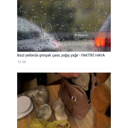
Bəzi yerlərdə şimşək çaxır, yağış yağır - FAKTİKİ HAVA
12:06