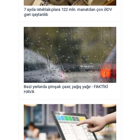
7 ayda istehlakçılara 122 mln. manatdan çox ƏDV
geri qaytarılıb
Bəzi yerlərdə şimşək çaxır, yağış yağır - FAKTİKİ
HAVA