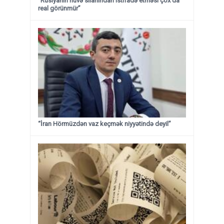
“Rusiyanın nüvə silahından istifadə etməsi çox da
real görünmür”
“İran Hörmüzdən vaz keçmək niyyətində deyil”