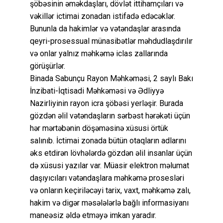
şöbəsinin əməkdaşları, dövlət ittihamçıları və
vəkillər ictimai zonadan istifadə edəcəklər.
Bununla da hakimlər və vətəndaşlar arasında
qeyri-prosessual münasibətlər məhdudlaşdırılır
və onlar yalnız məhkəmə iclas zallarında
görüşürlər.
Binada Sabunçu Rayon Məhkəməsi, 2 saylı Bakı
İnzibati-İqtisadi Məhkəməsi və Ədliyyə
Nazirliyinin rayon icra şöbəsi yerləşir. Burada
gözdən əlil vətəndaşların sərbəst hərəkəti üçün
hər mərtəbənin döşəməsinə xüsusi örtük
salınıb. İctimai zonada bütün otaqların adlarını
əks etdirən lövhələrdə gözdən əlil insanlar üçün
də xüsusi yazılar var. Müasir elektron məlumat
daşıyıcıları vətəndaşlara məhkəmə prosesləri
və onların keçiriləcəyi tarix, vaxt, məhkəmə zalı,
hakim və digər məsələlərlə bağlı informasiyanı
maneəsiz əldə etməyə imkan yaradır.