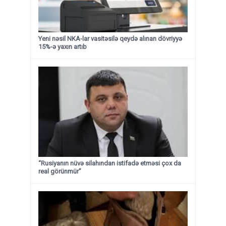
Yeni nəsil NKA-lar vasitəsilə qeydə alınan dövriyyə
15%-ə yaxın artıb
“Rusiyanın nüvə silahından istifadə etməsi çox da
real görünmür”