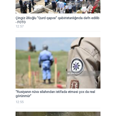
Çingiz Əlioğlu “Qurd qapısı” qəbiristanlığında dəfn edilib
- FOTO
12:57
“Rusiyanın nüvə silahından istifadə etməsi çox da real
görünmür”
12:55