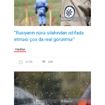
“Rusiyanın nüvə silahından istifadə
etməsi çox da real görünmür”
Hadisə
12:06
448