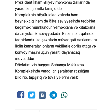
Prezident İlham Əliyev məhkəmə zallarında
yaradılan şəraitlə tanış olub.
Kompleksin böyük iclas zalında həm
beynəlxalq, həm də ölkə səviyyəsində tədbirlər
keçirmək mümkündür. Yeməkxana və kitabxana
da ən yüksək səviyyədədir. Binanın alt qatında
təqsirləndirilən şəxslərin müvəqqəti saxlanması
üçün kameralar, onların vəkillərlə görüş otağı və
konvoy maşını üçün yeraltı dayanacaq
mövcuddur.
Dövlətimizin başçısı Sabunçu Məhkəmə
Kompleksində yaradılan şəraitdən razılığını
bildirib, tapşırıq və tövsiyələrini verib.