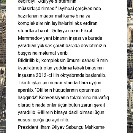
keçirdiyi "Ədliyyə sisteminin
müasirləşdirilməsi" layihəsi çərçivəsində
hazırlanan müasir məhkəmə bina və
komplekslərinin layihələrini əks etdirən
stendlərə baxıb. Ədliyyə naziri Fikrət
Məmmədov yeni binanın inşası və burada
yaradılan yüksək şərait barədə dövlətimizin
başçısına məlumat verib.
Bildirilib ki, kompleksin ümumi sahəsi 9 min
kvadratmetr olan yeddimərtəbəli binasının
inşasına 2012-ci ilin oktyabrında başlanılıb.
Tikinti işləri ən müasir standartlara uyğun
aparılıb. "Əlillərin hüquqlarının qorunması
haqqında" Konvensiyanın tələblərinə müvafiq
olaraq binada onlar üçün bütün zəruri şərait
yaradılıb. Əlillərin binaya daxil olması üçün
xüsusi qurğu quraşdırılıb.
Prezident İlham Əliyev Sabunçu Məhkəmə