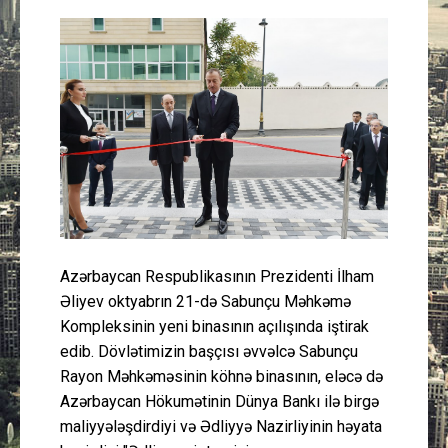
Güney Azərbaycan
Mədəniyyət
Müsahibə
İdman
Layihə
Azərbaycan Respublikasının Prezidenti İlham
Gündəm
Əliyev oktyabrın 21-də Sabunçu Məhkəmə
Kompleksinin yeni binasının açılışında iştirak
Cəmiyyət
edib. Dövlətimizin başçısı əvvəlcə Sabunçu
Rayon Məhkəməsinin köhnə binasının, eləcə də
Peşə etikası
Azərbaycan Hökumətinin Dünya Bankı ilə birgə
maliyyələşdirdiyi və Ədliyyə Nazirliyinin həyata
Əlaqə