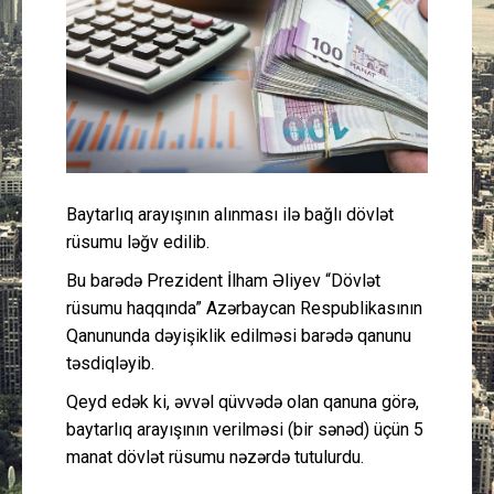
Güney Azərbaycan
Mədəniyyət
Müsahibə
İdman
Baytarlıq arayışının alınması ilə bağlı dövlət
rüsumu ləğv edilib.
Layihə
Bu barədə Prezident İlham Əliyev “Dövlət
rüsumu haqqında” Azərbaycan Respublikasının
Gündəm
Qanununda dəyişiklik edilməsi barədə qanunu
təsdiqləyib.
Cəmiyyət
Qeyd edək ki, əvvəl qüvvədə olan qanuna görə,
Peşə etikası
baytarlıq arayışının verilməsi (bir sənəd) üçün 5
manat dövlət rüsumu nəzərdə tutulurdu.
Əlaqə