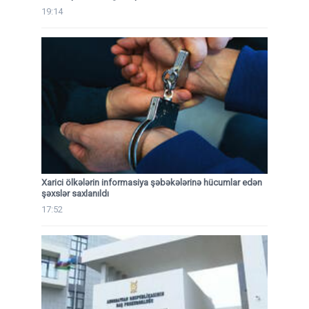
19:14
Xarici ölkələrin informasiya şəbəkələrinə hücumlar edən
şəxslər saxlanıldı
17:52