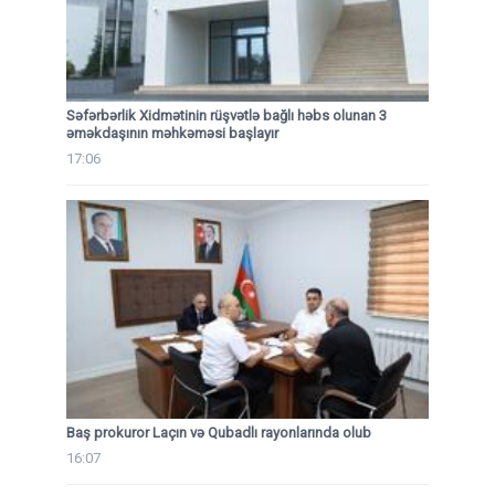
Səfərbərlik Xidmətinin rüşvətlə bağlı həbs olunan 3
əməkdaşının məhkəməsi başlayır
17:06
Baş prokuror Laçın və Qubadlı rayonlarında olub
16:07