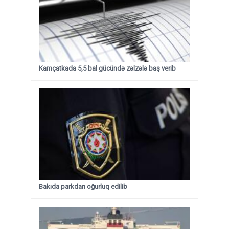
Kamçatkada 5,5 bal gücündə zəlzələ baş verib
Bakıda parkdan oğurluq edilib