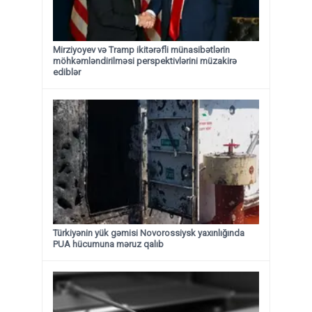
Mirziyoyev və Tramp ikitərəfli münasibətlərin
möhkəmləndirilməsi perspektivlərini müzakirə
ediblər
Türkiyənin yük gəmisi Novorossiysk yaxınlığında
PUA hücumuna məruz qalıb