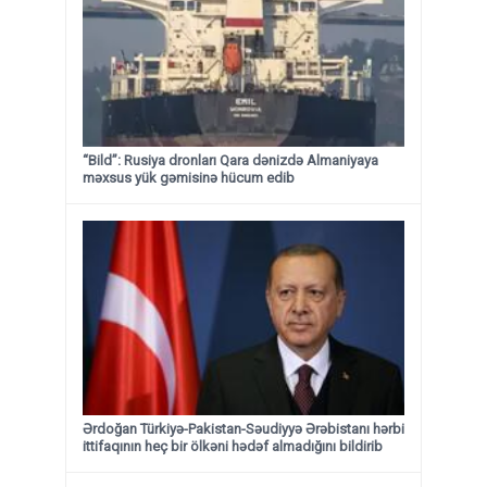
“Bild”: Rusiya dronları Qara dənizdə Almaniyaya
məxsus yük gəmisinə hücum edib
Ərdoğan Türkiyə-Pakistan-Səudiyyə Ərəbistanı hərbi
ittifaqının heç bir ölkəni hədəf almadığını bildirib