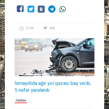
21:39
420
İsmayıllıda ağır yol qəzası baş verib,
5 nəfər yaralanıb
Hadisə