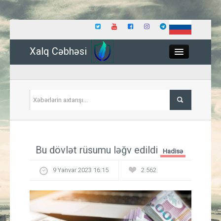
Xalq Cəbhəsi
Close
Siyasət
Bu dövlət rüsumu ləğv edildi
Hadisə
İqtisadiyyat
9 Yanvar 2023 16:15
2 562
Dünya
Hadisə