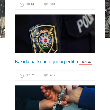
19:14
581
Bakıda parkdan oğurluq edilib
Hadisə
17:52
637