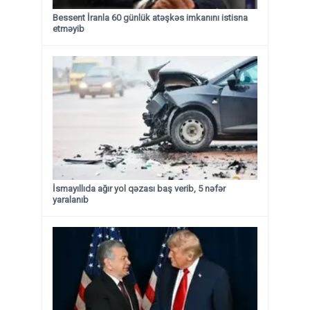
Bessent İranla 60 günlük atəşkəs imkanını istisna
etməyib
İsmayıllıda ağır yol qəzası baş verib, 5 nəfər
yaralanıb