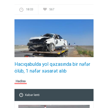
18:03
567
Hacıqabulda yol qəzasında bir nəfər
ölüb, 1 nəfər xəsarət alıb
Hadisə
Xəbər lenti