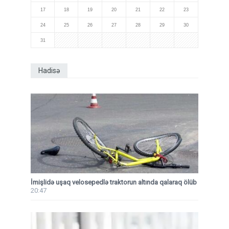
17
18
19
20
21
22
23
24
25
26
27
28
29
30
31
Hadisə
İmişlidə uşaq velosepedlə traktorun altında qalaraq ölüb
20:47