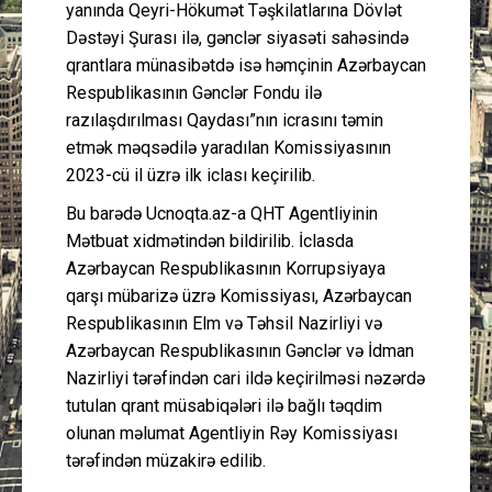
yanında Qeyri-Hökumət Təşkilatlarına Dövlət
Dəstəyi Şurası ilə, gənclər siyasəti sahəsində
qrantlara münasibətdə isə həmçinin Azərbaycan
Respublikasının Gənclər Fondu ilə
razılaşdırılması Qaydası”nın icrasını təmin
etmək məqsədilə yaradılan Komissiyasının
2023-cü il üzrə ilk iclası keçirilib.
Bu barədə Ucnoqta.az-a QHT Agentliyinin
Mətbuat xidmətindən bildirilib. İclasda
Azərbaycan Respublikasının Korrupsiyaya
qarşı mübarizə üzrə Komissiyası, Azərbaycan
Respublikasının Elm və Təhsil Nazirliyi və
Azərbaycan Respublikasının Gənclər və İdman
Nazirliyi tərəfindən cari ildə keçirilməsi nəzərdə
tutulan qrant müsabiqələri ilə bağlı təqdim
olunan məlumat Agentliyin Rəy Komissiyası
tərəfindən müzakirə edilib.