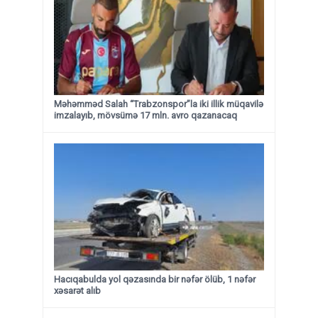
Məhəmməd Salah “Trabzonspor”la iki illik müqavilə
imzalayıb, mövsümə 17 mln. avro qazanacaq
Hacıqabulda yol qəzasında bir nəfər ölüb, 1 nəfər
xəsarət alıb