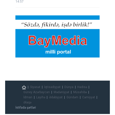
14:57
Siyasət
İqtisadiyyat
Dünya
Hadisə
Güney Azərbaycan
Mədəniyyət
Müsahibə
İdman
Layihə
Ədəbiyyat
Gündəm
Cəmiyyət
Əlaqə
İstifadə şərtləri