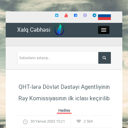
Xalq Cəbhəsi
Close
Siyasət
QHT-lərə Dövlət Dəstəyi Agentliyinin
İqtisadiyyat
Rəy Komissiyasının ilk iclası keçirilib
Dünya
Hadisə
Hadisə
30 Yanvar 2023 15:21
2 569