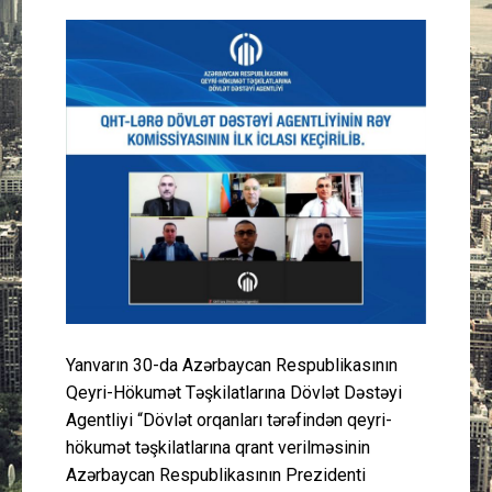
Güney Azərbaycan
Mədəniyyət
Müsahibə
İdman
Layihə
Gündəm
Cəmiyyət
Yanvarın 30-da Azərbaycan Respublikasının
Qeyri-Hökumət Təşkilatlarına Dövlət Dəstəyi
Agentliyi “Dövlət orqanları tərəfindən qeyri-
Peşə etikası
hökumət təşkilatlarına qrant verilməsinin
Azərbaycan Respublikasının Prezidenti
Əlaqə