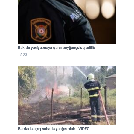
Bakıda yeniyetməyə qarşı soyğunçuluq edilib
15:23
Bərdədə açıq sahədə yanğın olub - VİDEO