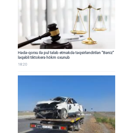
Hədə-qorxu ilə pul tələb etməkdə təqsirləndirilən "Bəniz"
ləqəbli tiktokerə hökm oxunub
18:20