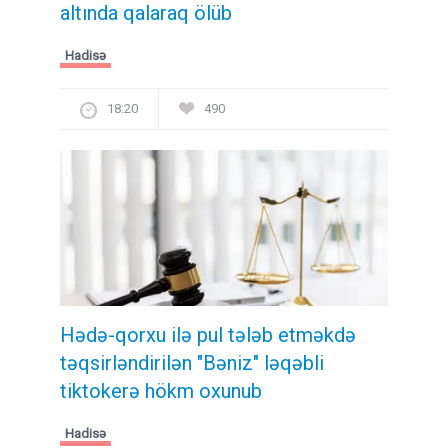
altında qalaraq ölüb
Hadisə
18:20
490
Hədə-qorxu ilə pul tələb etməkdə
təqsirləndirilən "Bəniz" ləqəbli
tiktokerə hökm oxunub
Hadisə