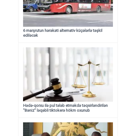
6 marşrutun hərəkəti alternativ küçələrlə təşkil
ediləcək
Hədə-qorxu ilə pul tələb etməkdə təqsirləndirilən
"Bəniz" ləqəbli tiktokerə hökm oxunub