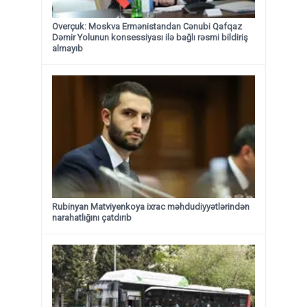
Overçuk: Moskva Ermənistandan Cənubi Qafqaz
Dəmir Yolunun konsessiyası ilə bağlı rəsmi bildiriş
almayıb
Rubinyan Matviyenkoya ixrac məhdudiyyətlərindən
narahatlığını çatdırıb