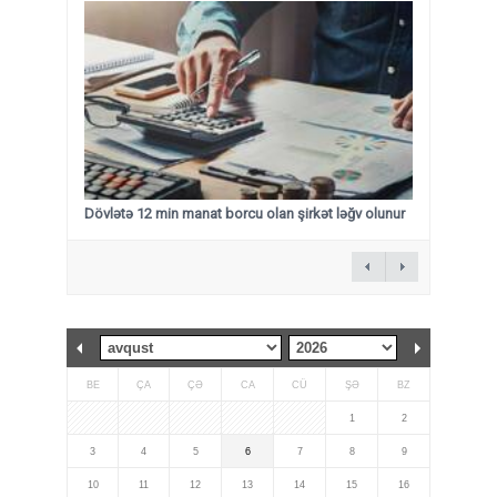
Dövlətə 12 min manat borcu olan şirkət ləğv olunur
BE
ÇA
ÇƏ
CA
CÜ
ŞƏ
BZ
1
2
3
4
5
6
7
8
9
10
11
12
13
14
15
16