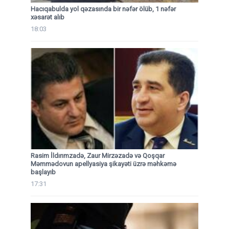
Hacıqabulda yol qəzasında bir nəfər ölüb, 1 nəfər
xəsarət alıb
18:03
Rasim İldırımzadə, Zaur Mirzəzadə və Qoşqar
Məmmədovun apellyasiya şikayəti üzrə məhkəmə
başlayıb
17:31