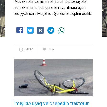
Müzakirələr zamanı irəli sürülmüş tövsiyələr
sonrakı mərhələdə qərarların verilməsi üçün
aidiyyəti üzrə Müşahidə Şurasına təqdim edilib.
20:47
105
İmişlidə uşaq velosepedlə traktorun