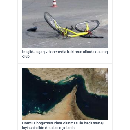
İmişlidə uşaq velosepedlə traktorun altında qalaraq
ölüb
Hörmüz boğazının idarə olunması ilə bağlı strateji
layihənin ilkin detalları açıqlanıb