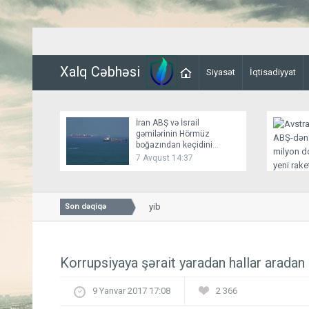
Xalq Cəbhəsi
Siyasət
İqtisadiyyat
İran ABŞ və İsrail
gəmilərinin Hörmüz
boğazından keçidini
bağlayır
7 Avqust 14:37
nlük atəşkəs imkanını istisna etməyib
İs
Son dəqiqə
Korrupsiyaya şərait yaradan hallar aradan q
9 Yanvar 2017 17:08
2 366