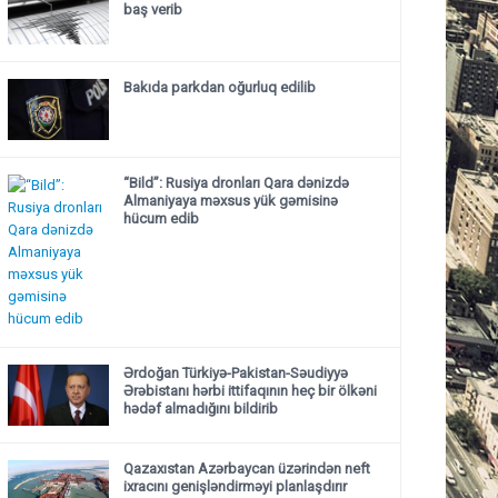
baş verib
Bakıda parkdan oğurluq edilib
“Bild”: Rusiya dronları Qara dənizdə
Almaniyaya məxsus yük gəmisinə
hücum edib
Ərdoğan Türkiyə-Pakistan-Səudiyyə
Ərəbistanı hərbi ittifaqının heç bir ölkəni
hədəf almadığını bildirib
Qazaxıstan Azərbaycan üzərindən neft
ixracını genişləndirməyi planlaşdırır