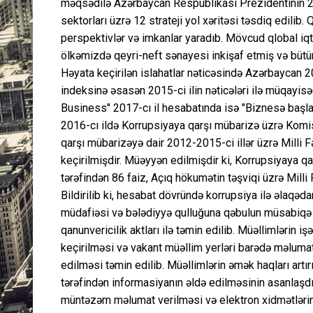
məqsədilə Azərbaycan Respublikası Prezidentinin 2016
sektorları üzrə 12 strateji yol xəritəsi təsdiq edilib
perspektivlər və imkanlar yaradıb. Mövcud qlobal iq
ölkəmizdə qeyri-neft sənayesi inkişaf etmiş və bütü
Həyata keçirilən islahatlar nəticəsində Azərbaycan 2
indeksinə əsasən 2015-ci ilin nəticələri ilə müqayisəd
Business" 2017-cı il hesabatında isə "Biznesə başla
2016-cı ildə Korrupsiyaya qarşı mübarizə üzrə Komis
qarşı mübarizəyə dair 2012-2015-ci illər üzrə Milli F
keçirilmişdir. Müəyyən edilmişdir ki, Korrupsiyaya qa
tərəfindən 86 faiz, Açıq hökumətin təşviqi üzrə Milli 
Bildirilib ki, hesabat dövründə korrupsiya ilə əlaqə
müdafiəsi və bələdiyyə qulluğuna qəbulun müsabiqə 
qanunvericilik aktları ilə təmin edilib. Müəllimlərin 
keçirilməsi və vakant müəllim yerləri barədə məlumatl
edilməsi təmin edilib. Müəllimlərin əmək haqları artırı
tərəfindən informasiyanın əldə edilməsinin asanlaşdır
müntəzəm məlumat verilməsi və elektron xidmətlərin t