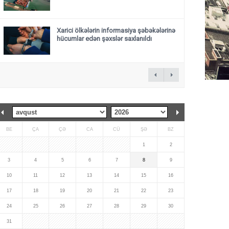
Xarici ölkələrin informasiya şəbəkələrinə
hücumlar edən şəxslər saxlanıldı
BE
ÇA
ÇƏ
CA
CÜ
ŞƏ
BZ
1
2
3
4
5
6
7
8
9
10
11
12
13
14
15
16
17
18
19
20
21
22
23
24
25
26
27
28
29
30
31