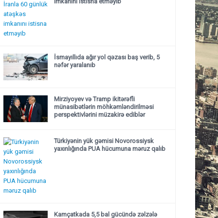
imkanını istisna etməyib
İsmayıllıda ağır yol qəzası baş verib, 5
nəfər yaralanıb
Mirziyoyev və Tramp ikitərəfli
münasibətlərin möhkəmləndirilməsi
perspektivlərini müzakirə ediblər
Türkiyənin yük gəmisi Novorossiysk
yaxınlığında PUA hücumuna məruz qalıb
Kamçatkada 5,5 bal gücündə zəlzələ