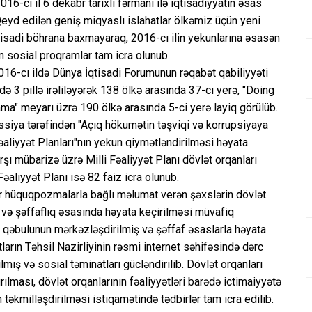
-cı il 6 dekabr tarixli fərmanı ilə iqtisadiyyatın əsas
. Qeyd edilən geniş miqyaslı islahatlar ölkəmiz üçün yeni
tisadi böhrana baxmayaraq, 2016-cı ilin yekunlarına əsasən
n sosial proqramlar tam icra olunub.
016-cı ildə Dünya İqtisadi Forumunun rəqabət qabiliyyəti
ə 3 pillə irəliləyərək 138 ölkə arasında 37-cı yerə, "Doing
ma" meyarı üzrə 190 ölkə arasında 5-ci yerə layiq görülüb.
siya tərəfindən "Açıq hökumətin təşviqi və korrupsiyaya
əaliyyət Planları"nın yekun qiymətləndirilməsi həyata
rşı mübarizə üzrə Milli Fəaliyyət Planı dövlət orqanları
Fəaliyyət Planı isə 82 faiz icra olunub.
dar hüquqpozmalarla bağlı məlumat verən şəxslərin dövlət
və şəffaflıq əsasında həyata keçirilməsi müvafiq
işə qəbulunun mərkəzləşdirilmiş və şəffaf əsaslarla həyata
arın Təhsil Nazirliyinin rəsmi internet səhifəsində dərc
lmış və sosial təminatları gücləndirilib. Dövlət orqanları
ılması, dövlət orqanlarının fəaliyyətləri barədə ictimaiyyətə
əkmilləşdirilməsi istiqamətində tədbirlər tam icra edilib.