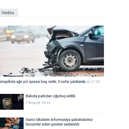
Hadisə
smayıllıda ağır yol qəzası baş verib, 5 nəfər yaralanıb
7 Avqust 21:39
Bakıda parkdan oğurluq edilib
7 Avqust 19:14
Xarici ölkələrin informasiya şəbəkələrinə
hücumlar edən şəxslər saxlanıldı