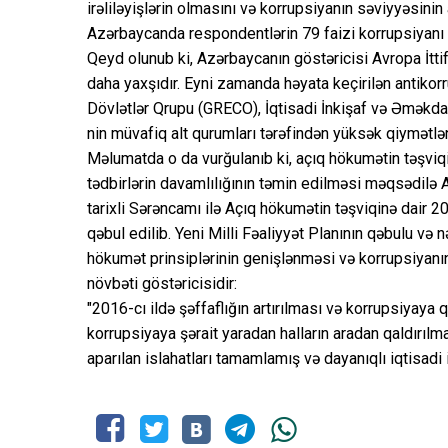
irəliləyişlərin olmasını və korrupsiyanın səviyyəsinin
Azərbaycanda respondentlərin 79 faizi korrupsiyanı
Qeyd olunub ki, Azərbaycanın göstəricisi Avropa İttif
daha yaxşıdır. Eyni zamanda həyata keçirilən antikor
Dövlətlər Qrupu (GRECO), İqtisadi İnkişaf və Əməkda
nin müvafiq alt qurumları tərəfindən yüksək qiymətlən
Məlumatda o da vurğulanıb ki, açıq hökumətin təşviq
tədbirlərin davamlılığının təmin edilməsi məqsədilə
tarixli Sərəncamı ilə Açıq hökumətin təşviqinə dair 20
qəbul edilib. Yeni Milli Fəaliyyət Planının qəbulu və
hökumət prinsiplərinin genişlənməsi və korrupsiyanı
növbəti göstəricisidir:
"2016-cı ildə şəffaflığın artırılması və korrupsiyaya 
korrupsiyaya şərait yaradan halların aradan qaldırılm
aparılan islahatları tamamlamış və dayanıqlı iqtisadi 