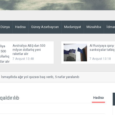
Dünya
Hadisə
Güney Azərbaycan
Mədəniyyət
Müsahibə
İdma
Avstraliya ABŞ-dən 500
Aİ Rusiyaya qarşı 
milyon dollarlıq yeni
sanksiyalar tətbiq
raketlər alır
7 Avqust 13:48
7 Avqust 13:18
mayıllıda ağır yol qəzası baş verib, 5 nəfər yaralanıb
aldırılıb
Hadisə