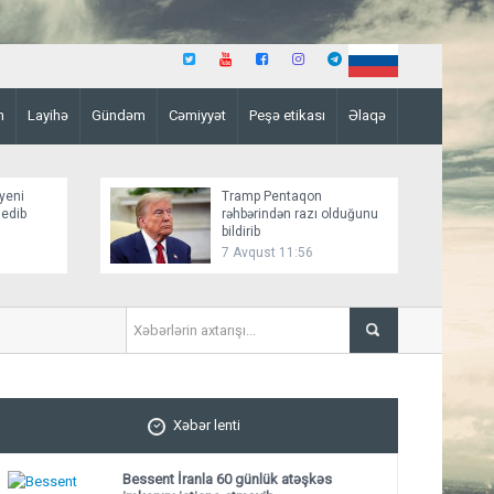
n
Layihə
Gündəm
Cəmiyyət
Peşə etikası
Əlaqə
yeni
Tramp Pentaqon
 edib
rəhbərindən razı olduğunu
bildirib
7 Avqust 11:56
Mirziyoyev və Tramp ikitərəfli münasibətlərin möhkəmləndirilmə
ediblər
Xəbər lenti
Bessent İranla 60 günlük atəşkəs