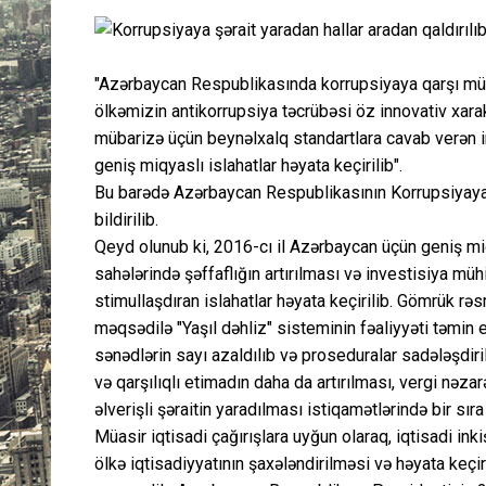
"Azərbaycan Respublikasında korrupsiyaya qarşı mübar
ölkəmizin antikorrupsiya təcrübəsi öz innovativ xarakt
mübarizə üçün beynəlxalq standartlara cavab verən in
geniş miqyaslı islahatlar həyata keçirilib".
Bu barədə Azərbaycan Respublikasının Korrupsiyaya
bildirilib.
Qeyd olunub ki, 2016-cı il Azərbaycan üçün geniş miqy
sahələrində şəffaflığın artırılması və investisiya müh
stimullaşdıran islahatlar həyata keçirilib. Gömrük rə
məqsədilə "Yaşıl dəhliz" sisteminin fəaliyyəti təmin
sənədlərin sayı azaldılıb və proseduralar sadələşdirili
və qarşılıqlı etimadın daha da artırılması, vergi nəzar
əlverişli şəraitin yaradılması istiqamətlərində bir sıra
Müasir iqtisadi çağırışlara uyğun olaraq, iqtisadi in
ölkə iqtisadiyyatının şaxələndirilməsi və həyata keçir