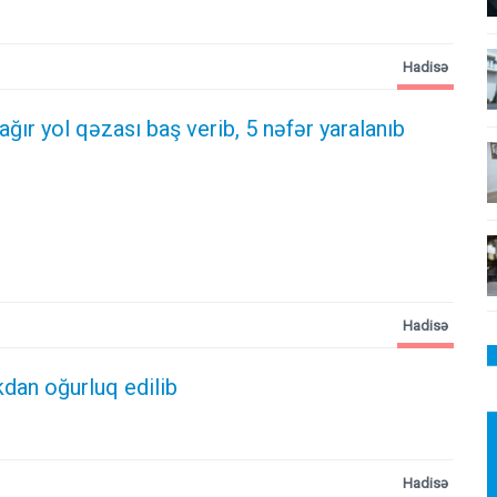
Hadisə
 ağır yol qəzası baş verib, 5 nəfər yaralanıb
Hadisə
kdan oğurluq edilib
Hadisə