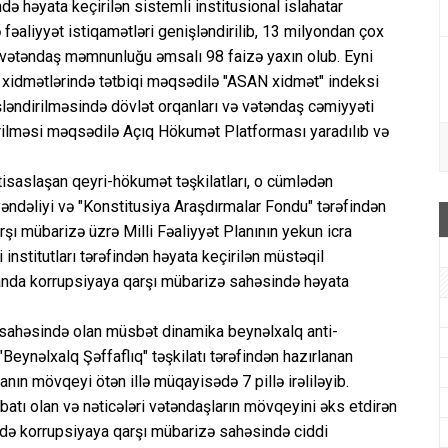
ə həyata keçirilən sistemli institusional islahatar
fəaliyyət istiqamətləri genişləndirilib, 13 milyondan çox
vətəndaş məmnunluğu əmsalı 98 faizə yaxın olub. Eyni
 xidmətlərində tətbiqi məqsədilə "ASAN xidmət" indeksi
işləndirilməsində dövlət orqanları və vətəndaş cəmiyyəti
əndirilməsi məqsədilə Açıq Hökumət Platforması yaradılıb və
xtisaslaşan qeyri-hökumət təşkilatları, o cümlədən
əndəliyi və "Konstitusiya Araşdırmalar Fondu" tərəfindən
şı mübarizə üzrə Milli Fəaliyyət Planının yekun icra
institutları tərəfindən həyata keçirilən müstəqil
anda korrupsiyaya qarşı mübarizə sahəsində həyata
.
sahəsində olan müsbət dinamika beynəlxalq anti-
"Beynəlxalq Şəffaflıq" təşkilatı tərəfindən hazırlanan
n mövqeyi ötən illə müqayisədə 7 pillə irəliləyib.
abatı olan və nəticələri vətəndaşların mövqeyini əks etdirən
zdə korrupsiyaya qarşı mübarizə sahəsində ciddi