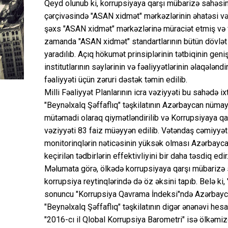
Qeyd olunub ki, korrupsiyaya qarşı mübarizə sahəsind
çərçivəsində "ASAN xidmət" mərkəzlərinin əhatəsi və 
şəxs "ASAN xidmət" mərkəzlərinə müraciət etmiş və 
zamanda "ASAN xidmət" standartlarının bütün dövlət
yaradılıb. Açıq hökumət prinsiplərinin tətbiqinin gen
institutlarının səylərinin və fəaliyyətlərinin əlaqəl
fəaliyyəti üçün zəruri dəstək təmin edilib.
Milli Fəaliyyət Planlarının icra vəziyyəti bu sahədə i
"Beynəlxalq Şəffaflıq" təşkilatının Azərbaycan nümay
mütəmadi olaraq qiymətləndirilib və Korrupsiyaya qar
vəziyyəti 83 faiz müəyyən edilib. Vətəndaş cəmiyyəti 
monitorinqlərin nəticəsinin yüksək olması Azərbayc
keçirilən tədbirlərin effektivliyini bir daha təsdiq edir
Məlumata görə, ölkədə korrupsiyaya qarşı mübarizə 
korrupsiya reytinqlərində də öz əksini tapıb. Belə ki, 
sonuncu "Korrupsiya Qavrama İndeksi"ndə Azərbaycanı
"Beynəlxalq Şəffaflıq" təşkilatının digər ənənəvi hes
"2016-cı il Qlobal Korrupsiya Barometri" isə ölkəmi