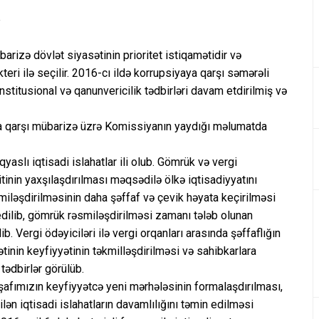
izə dövlət siyasətinin prioritet istiqamətidir və
eri ilə seçilir. 2016-cı ildə korrupsiyaya qarşı səmərəli
stitusional və qanunvericilik tədbirləri davam etdirilmiş və
 qarşı mübarizə üzrə Komissiyanın yaydığı məlumatda
aslı iqtisadi islahatlar ili olub. Gömrük və vergi
itinin yaxşılaşdırılması məqsədilə ölkə iqtisadiyyatını
smiləşdirilməsinin daha şəffaf və çevik həyata keçirilməsi
 edilib, gömrük rəsmiləşdirilməsi zamanı tələb olunan
b. Vergi ödəyiciləri ilə vergi orqanları arasında şəffaflığın
ətinin keyfiyyətinin təkmilləşdirilməsi və sahibkarlara
 tədbirlər görülüb.
kişafımızın keyfiyyətcə yeni mərhələsinin formalaşdırılması,
ilən iqtisadi islahatların davamlılığını təmin edilməsi