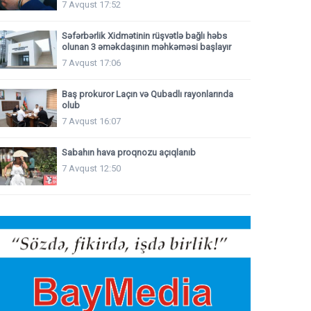
7 Avqust 17:52
Səfərbərlik Xidmətinin rüşvətlə bağlı həbs
olunan 3 əməkdaşının məhkəməsi başlayır
7 Avqust 17:06
Baş prokuror Laçın və Qubadlı rayonlarında
olub
7 Avqust 16:07
Sabahın hava proqnozu açıqlanıb
7 Avqust 12:50