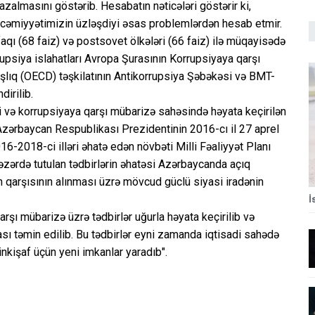
 azalmasını göstərib. Hesabatın nəticələri göstərir ki,
 cəmiyyətimizin üzləşdiyi əsas problemlərdən hesab etmir.
aqı (68 faiz) və postsovet ölkələri (66 faiz) ilə müqayisədə
rupsiya islahatları Avropa Şurasının Korrupsiyaya qarşı
şlıq (OECD) təşkilatının Antikorrupsiya Şəbəkəsi və BMT-
dirilib.
i və korrupsiyaya qarşı mübarizə sahəsində həyata keçirilən
 Azərbaycan Respublikası Prezidentinin 2016-cı il 27 aprel
16-2018-ci illəri əhatə edən növbəti Milli Fəaliyyət Planı
 nəzərdə tutulan tədbirlərin əhatəsi Azərbaycanda açıq
n qarşısının alınması üzrə mövcud güclü siyasi iradənin
İ
qarşı mübarizə üzrə tədbirlər uğurla həyata keçirilib və
ası təmin edilib. Bu tədbirlər eyni zamanda iqtisadi sahədə
inkişaf üçün yeni imkanlar yaradıb".