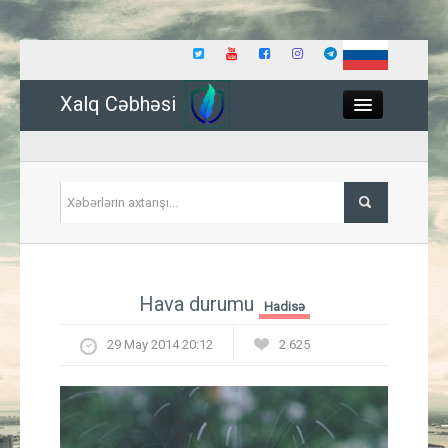
Xalq Cəbhəsi
Close
Siyasət
Hava durumu
Hadisə
İqtisadiyyat
29 May 2014 20:12
2 625
Dünya
Hadisə