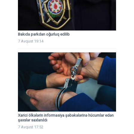
Bakıda parkdan oğurluq edilib
7 Avqust 19:14
Xarici ölkələrin informasiya şəbəkələrinə hücumlar edən
şəxslər saxlanıldı
7 Avqust 17:52