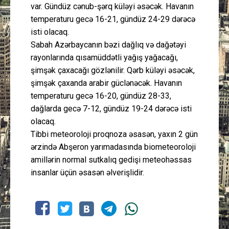
var. Gündüz cənub-şərq küləyi əsəcək. Havanın
temperaturu gecə 16-21, gündüz 24-29 dərəcə
isti olacaq.
Sabah Azərbaycanın bəzi dağlıq və dağətəyi
rayonlarında qısamüddətli yağış yağacağı,
şimşək çaxacağı gözlənilir. Qərb küləyi əsəcək,
şimşək çaxanda arabir güclənəcək. Havanın
temperaturu gecə 16-20, gündüz 28-33,
dağlarda gecə 7-12, gündüz 19-24 dərəcə isti
olacaq.
Tibbi meteoroloji proqnoza əsasən, yaxın 2 gün
ərzində Abşeron yarımadasında biometeoroloji
amillərin normal sutkalıq gedişi meteohəssas
insanlar üçün əsasən əlverişlidir.