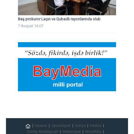
Baş prokuror Laçın və Qubadlı rayonlarında olub
7 Avqust 16:07
Siyasət
İqtisadiyyat
Dünya
Hadisə
Güney Azərbaycan
Mədəniyyət
Müsahibə