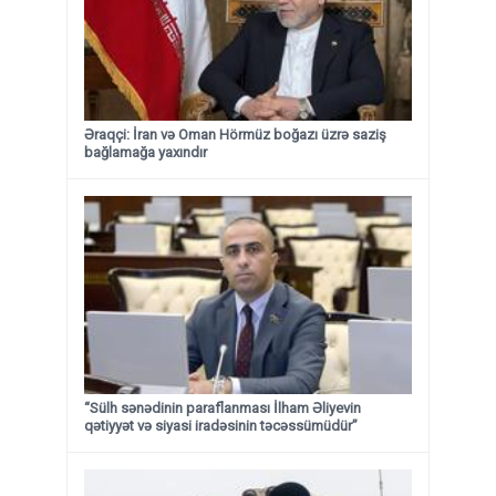
Əraqçi: İran və Oman Hörmüz boğazı üzrə saziş
bağlamağa yaxındır
“Sülh sənədinin paraflanması İlham Əliyevin
qətiyyət və siyasi iradəsinin təcəssümüdür”