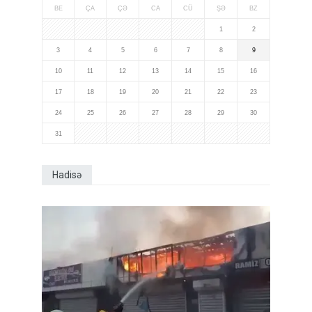
BE
ÇA
ÇƏ
CA
CÜ
ŞƏ
BZ
1
2
3
4
5
6
7
8
9
10
11
12
13
14
15
16
17
18
19
20
21
22
23
24
25
26
27
28
29
30
31
Hadisə