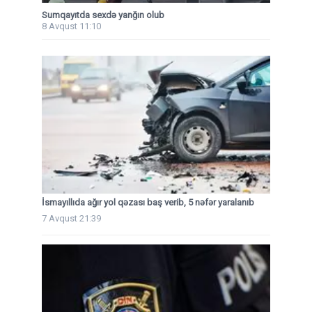
Sumqayıtda sexdə yanğın olub
8 Avqust 11:10
İsmayıllıda ağır yol qəzası baş verib, 5 nəfər yaralanıb
7 Avqust 21:39