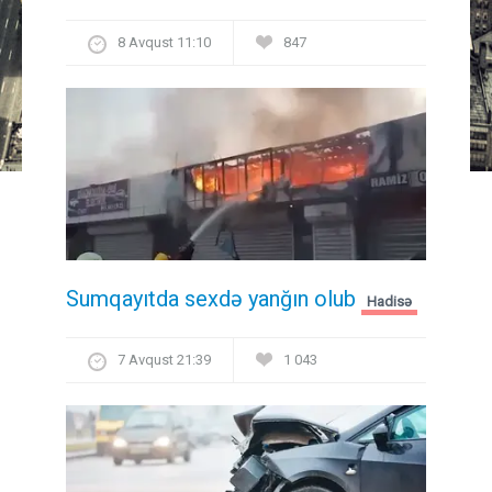
8 Avqust 11:10
847
Sumqayıtda sexdə yanğın olub
Hadisə
7 Avqust 21:39
1 043