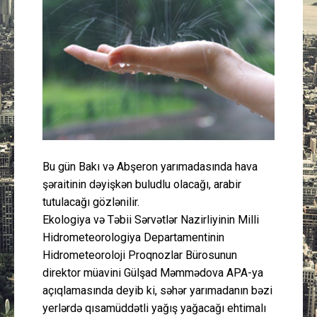
Güney Azərbaycan
Mədəniyyət
Müsahibə
İdman
Layihə
Bu gün Bakı və Abşeron yarımadasında hava
şəraitinin dəyişkən buludlu olacağı, arabir
Gündəm
tutulacağı gözlənilir.
Ekologiya və Təbii Sərvətlər Nazirliyinin Milli
Cəmiyyət
Hidrometeorologiya Departamentinin
Hidrometeoroloji Proqnozlar Bürosunun
Peşə etikası
direktor müavini Gülşad Məmmədova APA-ya
açıqlamasında deyib ki, səhər yarımadanın bəzi
Əlaqə
yerlərdə qısamüddətli yağış yağacağı ehtimalı