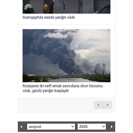
Sumqayıtda sexdə yanğın olub
Rusiyanın iki neft emalı zavoduna dron hücumu
olub, güclü yanğın başlayıb