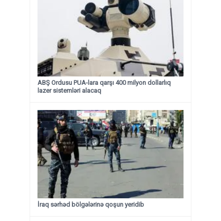
ABŞ Ordusu PUA-lara qarşı 400 milyon dollarlıq
lazer sistemləri alacaq
İraq sərhəd bölgələrinə qoşun yeridib