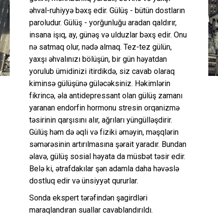
əhval-ruhiyyə bəxş edir. Gülüş - bütün dostların
paroludur. Gülüş - yorğunluğu aradan qaldırır,
insana işıq, ay, günəş və ulduzlar bəxş edir. Onu
nə satmaq olur, nədə almaq. Tez-tez gülün,
yaxşı əhvalınızı bölüşün, bir gün həyatdan
yorulub ümidinizi itirdikdə, siz cavab olaraq
kiminsə gülüşünə güləcəksiniz. Həkimlərin
fikrincə, əla antidepressant olan gülüş zamanı
yaranan endorfin hormonu stresin orqanizmə
təsirinin qarşısını alır, ağrıları yüngülləşdirir.
Gülüş həm də əqli və fiziki əməyin, məşqlərin
səmərəsinin artırılmasına şərait yaradır. Bundan
əlavə, gülüş sosial həyata da müsbət təsir edir.
Belə ki, ətrafdakılar şən adamla daha həvəslə
dostluq edir və ünsiyyət qururlar.
Sonda ekspert tərəfindən şagirdləri
maraqlandıran suallar cavablandırıldı.