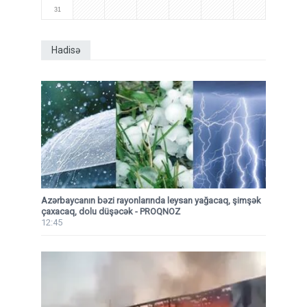
31
Hadisə
Azərbaycanın bəzi rayonlarında leysan yağacaq, şimşək
çaxacaq, dolu düşəcək - PROQNOZ
12:45