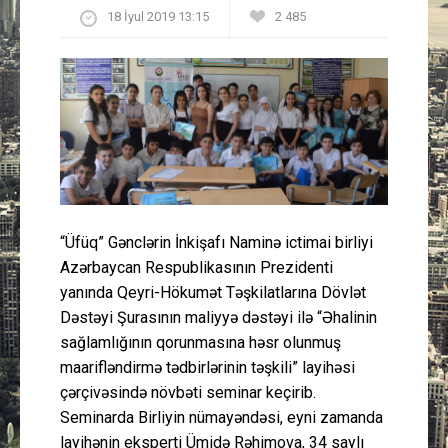
18 İyul 2019 13:15
2 485
Güney Azərbaycan
Mədəniyyət
Müsahibə
İdman
Layihə
“Üfüq” Gənclərin İnkişafı Naminə ictimai birliyi
Azərbaycan Respublikasının Prezidenti
Gündəm
yanında Qeyri-Hökumət Təşkilatlarına Dövlət
Dəstəyi Şurasının maliyyə dəstəyi ilə “Əhalinin
Cəmiyyət
sağlamlığının qorunmasına həsr olunmuş
maarifləndirmə tədbirlərinin təşkili” layihəsi
Peşə etikası
çərçivəsində növbəti seminar keçirib.
Seminarda Birliyin nümayəndəsi, eyni zamanda
Əlaqə
layihənin eksperti Ümidə Rəhimova, 34 saylı