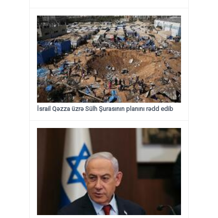
İsrail Qəzza üzrə Sülh Şurasının planını rədd edib