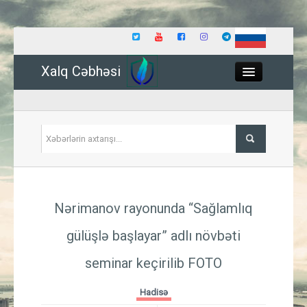
Xalq Cəbhəsi
Close
Siyasət
Nərimanov rayonunda “Sağlamlıq
İqtisadiyyat
gülüşlə başlayar” adlı növbəti
Dünya
seminar keçirilib
FOTO
Hadisə
Hadisə