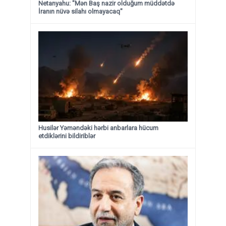
Netanyahu: "Mən Baş nazir olduğum müddətdə
İranın nüvə silahı olmayacaq"
Husilər Yəməndəki hərbi anbarlara hücum
etdiklərini bildiriblər