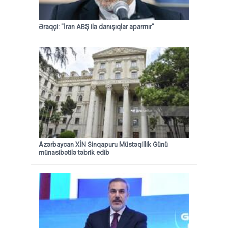
Əraqçi: "İran ABŞ ilə danışıqlar aparmır"
Azərbaycan XİN Sinqapuru Müstəqillik Günü
münasibətilə təbrik edib