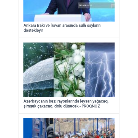
Ankara Bakı və İrəvan arasında sülh səylərini
dəstəkləyir
Azərbaycanın bəzi rayonlarında leysan yağacaq,
şimşək çaxacaq, dolu düşəcək - PROQNOZ