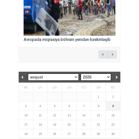
Avropada miqrasiya böhranı yenidən kəskinləşib
BE
ÇA
ÇƏ
CA
CÜ
ŞƏ
BZ
1
2
3
4
5
6
7
8
9
10
11
12
13
14
15
16
17
18
19
20
21
22
23
24
25
26
27
28
29
30