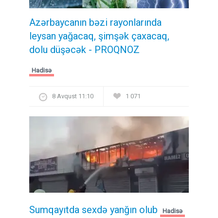
Azərbaycanın bəzi rayonlarında
leysan yağacaq, şimşək çaxacaq,
dolu düşəcək - PROQNOZ
Hadisə
8 Avqust 11:10
1 071
Sumqayıtda sexdə yanğın olub
Hadisə