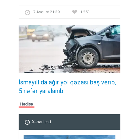
7 Avqust 21:39
1 253
İsmayıllıda ağır yol qəzası baş verib,
5 nəfər yaralanıb
Hadisə
Xəbər lenti