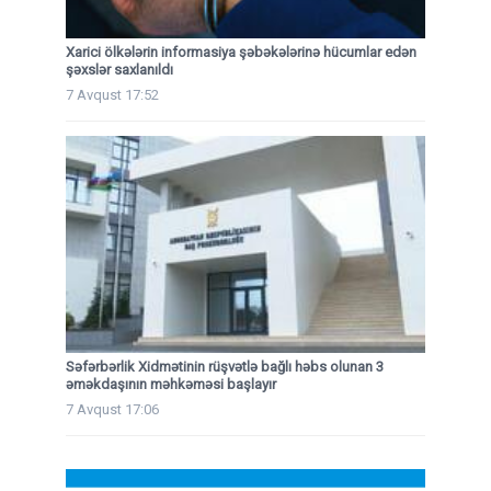
Xarici ölkələrin informasiya şəbəkələrinə hücumlar edən
şəxslər saxlanıldı
7 Avqust 17:52
Səfərbərlik Xidmətinin rüşvətlə bağlı həbs olunan 3
əməkdaşının məhkəməsi başlayır
7 Avqust 17:06