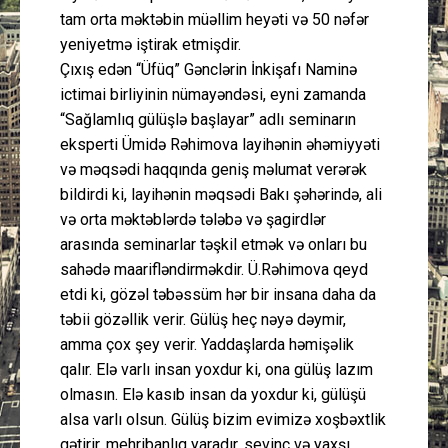
tam orta məktəbin müəllim heyəti və 50 nəfər
yeniyetmə iştirak etmişdir.
Çıxış edən “Üfüq” Gənclərin İnkişafı Naminə
ictimai birliyinin nümayəndəsi, eyni zamanda
“Sağlamlıq gülüşlə başlayar” adlı seminarın
eksperti Ümidə Rəhimova layihənin əhəmiyyəti
və məqsədi haqqında geniş məlumat verərək
bildirdi ki, layihənin məqsədi Bakı şəhərində, ali
və orta məktəblərdə tələbə və şagirdlər
arasında seminarlar təşkil etmək və onları bu
sahədə maarifləndirməkdir. Ü.Rəhimova qeyd
etdi ki, gözəl təbəssüm hər bir insana daha da
təbii gözəllik verir. Gülüş heç nəyə dəymir,
amma çox şey verir. Yaddaşlarda həmişəlik
qalır. Elə varlı insan yoxdur ki, ona gülüş lazım
olmasın. Elə kasıb insan da yoxdur ki, gülüşü
alsa varlı olsun. Gülüş bizim evimizə xoşbəxtlik
gətirir, mehribanlıq yaradır, sevinc və yaxşı