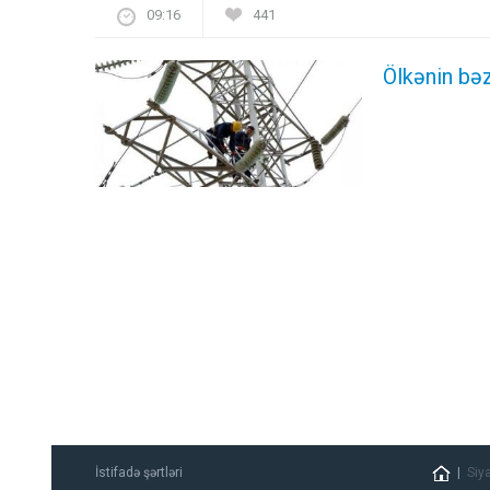
09:16
441
Ölkənin bəz
İstifadə şərtləri
Siy