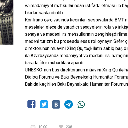
və mədəniyyət məhsullarından istifadə etməsi ilə ba
fikirlər səsləndirilib.
Konfrans çərçivəsində keçirilən sessiyalarda BMT-nin 
məsələlər, eləcə də yaradıcı sənayelərin rolu və inkiş
sənaye və mədəni irs məhsullarının zənginləşdirilmə
mədəni turizm bu prosesdə əsas rol oynayır. Səfər
direktorunun müavini Xinq Qu, təşkilatın sabiq baş di
ilə Azərbaycanda mədəniyyət və mədəni irs, həmçinin 
barədə fikir mübadiləsi aparıb.
UNESKO-nun baş direktorunun müavini Xinq Qu ilə h
Dialoq Forumu və Bakı Beynəlxalq Humanitar Forumu m
Bakıda keçirilən Bakı Beynəlxalq Humanitar Forumund
10:00
238