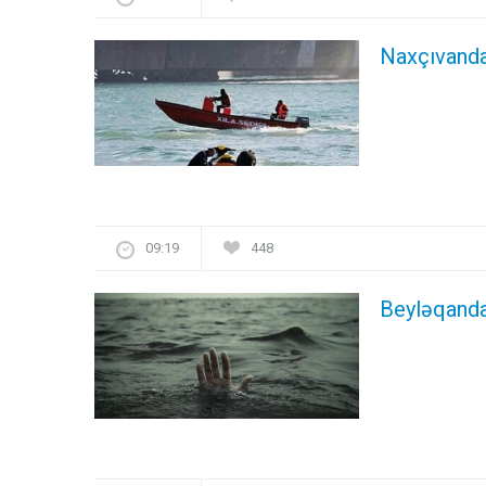
Naxçıvanda 
09:19
448
Beyləqanda