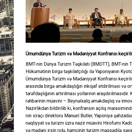
Ümumdünya Turizm və Mədəniyyət Konfransı keçiril
BMT-nin Dünya Turizm Təşkilatı (BMDTT), BMT-nin T
Hökumətinin birgə təşkilatçılığı ilə Yaponiyanın Kyo
Ümumdünya Turizm və Mədəniyyət Konfransı keçirilir
arasında birgə əməkdaşlığın inkişaf etdirilməsi və o
tərəfdaşlığının artırılması yollarının araşdırılmasıdı
rəhbərinin müavini – Beynəlxalq əməkdaşlıq və innova
Nazirlikdən bildirilib ki, konfransın açılış mərasi
nin icraçı direktoru Manuel Butler, Yaponiya şahzadə
nəqliyyat və turizm üzrə nazir müavini Hirofumi Kado
və mədəni irsin rolu, həmçinin turizm məqsədilə səy