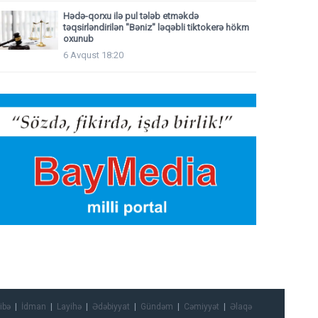
Hədə-qorxu ilə pul tələb etməkdə
təqsirləndirilən "Bəniz" ləqəbli tiktokerə hökm
oxunub
6 Avqust 18:20
ibə
İdman
Layihə
Ədəbiyyat
Gündəm
Cəmiyyət
Əlaqə