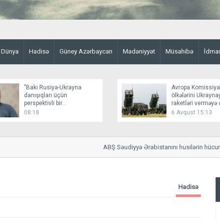
Dünya
Hadisə
Güney Azərbaycan
Mədəniyyət
Müsahibə
İdma
"Bakı Rusiya-Ukrayna
Avropa Komissiya
danışıqları üçün
ölkələrini Ukrayn
perspektivli bir
raketləri verməyə 
platformadır"
08:18
6 Avqust 15:13
ABŞ Səudiyyə Ərəbistanını husilərin hücum ris
Hadisə