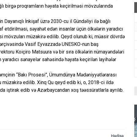
ğlı birgə proqramların həyata keçirilməsi mövzularında
Dayanıqlı İnkişaf üzrə 2030-cu il Gündəliyi ilə bağlı
af etdirilməsi, səyahət edən insanlar üçün ölkələrin yaradıcı
si mövzuları müzakirə edilib. Qeyd olunub ki, müasir dövrdə
 çərçivəsində Vasif Eyvazzadə UNESKO-nun baş
rektoru Koiçiro Matsuura və bir sıra ölkələrin nümayəndələri
yaradıcı sənayelər sahəsində həyata keçirilən layihələr
əmçinin “Bakı Prosesi”, Ümumdünya Mədəniyyətlərarası
üzakirə edilib. Xinq Qu qeyd edib ki, o, 2018-ci ildə
a iştirak edib və Azərbaycandan xoş təəssüratlarla ayrılıb.
Hadisə