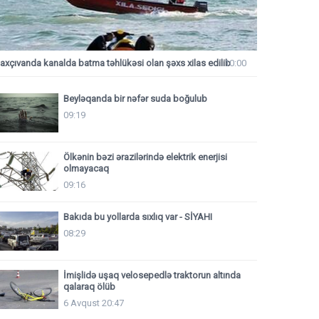
axçıvanda kanalda batma təhlükəsi olan şəxs xilas edilib
10:00
Beyləqanda bir nəfər suda boğulub
09:19
Ölkənin bəzi ərazilərində elektrik enerjisi
olmayacaq
09:16
Bakıda bu yollarda sıxlıq var - SİYAHI
08:29
İmişlidə uşaq velosepedlə traktorun altında
qalaraq ölüb
6 Avqust 20:47