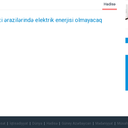
Hadisə
i ərazilərində elektrik enerjisi olmayacaq
asət
İqtisadiyyat
Dünya
Hadisə
Güney Azərbaycan
Mədəniyyət
Müsah