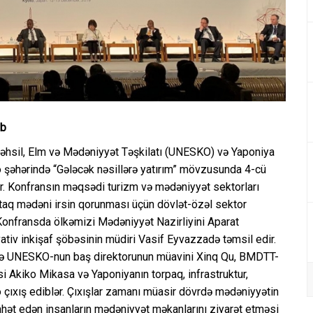
ib
əhsil, Elm və Mədəniyyət Təşkilatı (UNESKO) və Yaponiya
to şəhərində “Gələcək nəsillərə yatırım” mövzusunda 4-cü
. Konfransın məqsədi turizm və mədəniyyət sektorları
rtaq mədəni irsin qorunması üçün dövlət-özəl sektor
r. Konfransda ölkəmizi Mədəniyyət Nazirliyini Aparat
tiv inkişaf şöbəsinin müdiri Vasif Eyvazzadə təmsil edir.
mində UNESKO-nun baş direktorunun müavini Xinq Qu, BMDTT-
si Akiko Mikasa və Yaponiyanın torpaq, infrastruktur,
 çıxış ediblər. Çıxışlar zamanı müasir dövrdə mədəniyyətin
ahət edən insanların mədəniyyət məkanlarını ziyarət etməsi