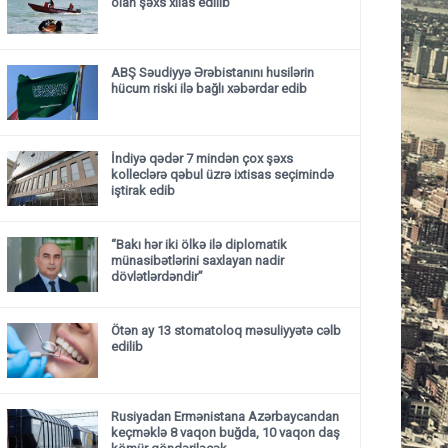
olan şəxs xilas edilib
ABŞ Səudiyyə Ərəbistanını husilərin
hücum riski ilə bağlı xəbərdar edib
İndiyə qədər 7 mindən çox şəxs
kolleclərə qəbul üzrə ixtisas seçimində
iştirak edib
“Bakı hər iki ölkə ilə diplomatik
münasibətlərini saxlayan nadir
dövlətlərdəndir”
Ötən ay 13 stomatoloq məsuliyyətə cəlb
edilib
Rusiyadan Ermənistana Azərbaycandan
keçməklə 8 vaqon buğda, 10 vaqon daş