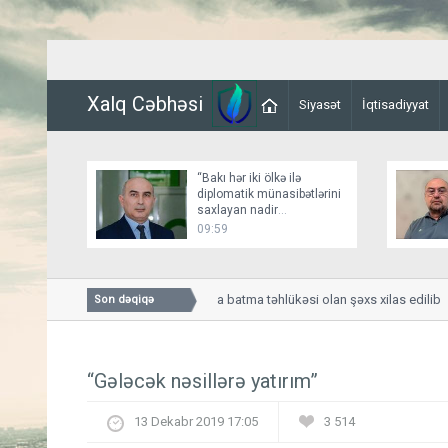
Xalq Cəbhəsi
Siyasət
İqtisadiyyat
“Bakı hər iki ölkə ilə
diplomatik münasibətlərini
saxlayan nadir
dövlətlərdəndir”
09:59
Naxçıvanda kanalda batma təhlükəsi olan şəxs xilas edilib
Son dəqiqə
“Gələcək nəsillərə yatırım”
13 Dekabr 2019 17:05
3 514