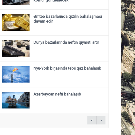
kömür göndəriləcək
Əmtəə bazarlarında qızılın bahalaşması
davam edir
Dünya bazarlarında neftin qiyməti artır
Nyu-York birjasında təbii qaz bahalaşıb
Azərbaycan nefti bahalaşıb