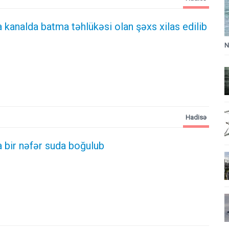
kanalda batma təhlükəsi olan şəxs xilas edilib
N
Hadisə
 bir nəfər suda boğulub