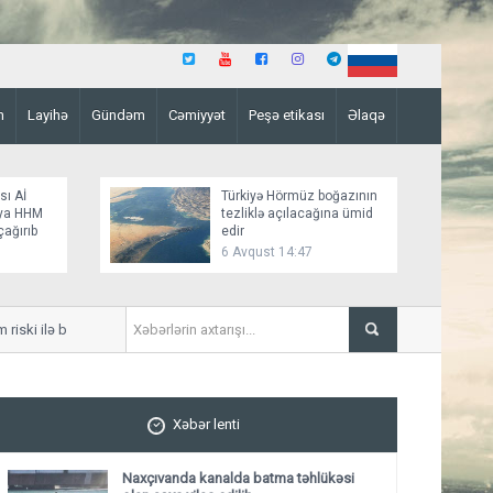
n
Layihə
Gündəm
Cəmiyyət
Peşə etikası
Əlaqə
sı Aİ
Türkiyə Hörmüz boğazının
aya HHM
tezliklə açılacağına ümid
çağırıb
edir
6 Avqust 14:47
ki ilə bağlı xəbərdar edib
İndiyə qədər 7 mindən çox ş
Xəbər lenti
Naxçıvanda kanalda batma təhlükəsi