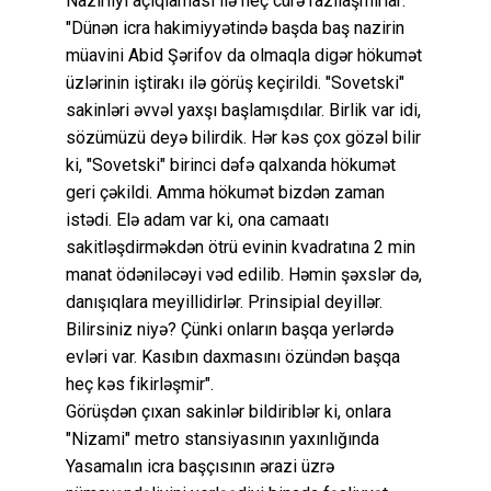
Nazirliyi açıqlaması ilə heç cürə razılaşmırlar:
"Dünən icra hakimiyyətində başda baş nazirin
müavini Abid Şərifov da olmaqla digər hökumət
üzlərinin iştirakı ilə görüş keçirildi. "Sovetski"
sakinləri əvvəl yaxşı başlamışdılar. Birlik var idi,
sözümüzü deyə bilirdik. Hər kəs çox gözəl bilir
ki, "Sovetski" birinci dəfə qalxanda hökumət
geri çəkildi. Amma hökumət bizdən zaman
istədi. Elə adam var ki, ona camaatı
sakitləşdirməkdən ötrü evinin kvadratına 2 min
manat ödəniləcəyi vəd edilib. Həmin şəxslər də,
danışıqlara meyillidirlər. Prinsipial deyillər.
Bilirsiniz niyə? Çünki onların başqa yerlərdə
evləri var. Kasıbın daxmasını özündən başqa
heç kəs fikirləşmir".
Görüşdən çıxan sakinlər bildiriblər ki, onlara
"Nizami" metro stansiyasının yaxınlığında
Yasamalın icra başçısının ərazi üzrə