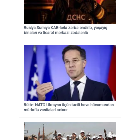
Rusiya Sumıya KAB-larla zərbə endirib, yaşayış
binaları və ticarət mərkəzi zədələnib
Rütte: NATO Ukrayna üçün təcili hava hücumundan
müdafiə vasitələri axtarır