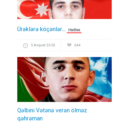
Ürəklərə köçənlər...
Hadisə
5 Avqust 23:02
644
Qəlbini Vətənə verən ölməz
qəhrəman