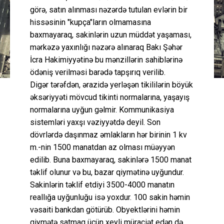
görə, satın alınması nəzərdə tutulan evlərin bir
hissəsinin "kupça"ların olmamasına
baxmayaraq, sakinlərin uzun müddət yaşaması,
mərkəzə yaxınlığı nəzərə alınaraq Bakı Şəhər
İcra Hakimiyyətinə bu mənzillərin sahiblərinə
ödəniş verilməsi barədə tapşırıq verilib.
Digər tərəfdən, ərazidə yerləşən tikililərin böyük
əksəriyyəti mövcud tikinti normalarına, yaşayış
normalarına uyğun gəlmir. Kommunikasiya
sistemləri yaxşı vəziyyətdə deyil. Son
dövrlərdə daşınmaz əmlakların hər birinin 1 kv
m.-nin 1500 manatdan az olması müəyyən
edilib. Buna baxmayaraq, sakinlərə 1500 manat
təklif olunur və bu, bazar qiymətinə uyğundur.
Sakinlərin təklif etdiyi 3500-4000 manatın
reallığa uyğunluğu isə yoxdur. 100 sakin həmin
vəsaiti bankdan götürüb. Obyektlərini həmin
qiymətə satmaq üçün xeyli müraciət edən də