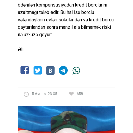
ödənilən kompensasiyadan kredit borclarını
azaltmağı tələb edir. Bu hal isə borclu
vətəndaşların evləri söküləndən və kredit borcu
qaytarılandan sonra mənzil ala bilməmək riski
ilə üz-üzə qoyur".
Əli
5 Avqust 23:05
658