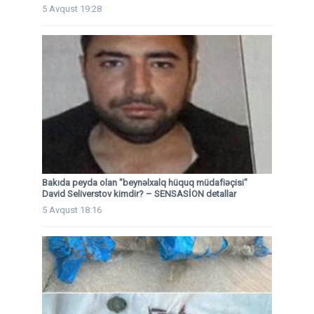
5 Avqust 19:28
Bakıda peyda olan "beynəlxalq hüquq müdafiəçisi"
David Seliverstov kimdir? – SENSASİON detallar
5 Avqust 18:16