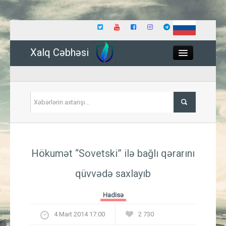
Xalq Cəbhəsi
Close
Siyasət
Hökumət “Sovetski” ilə bağlı qərarını
İqtisadiyyat
qüvvədə saxlayıb
Dünya
Hadisə
Hadisə
4 Mart 2014 17:00
2 730