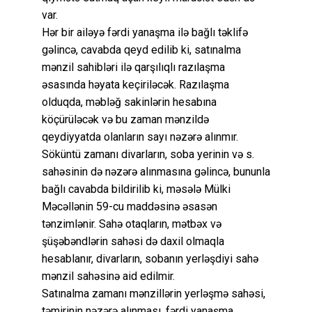
var.
Hər bir ailəyə fərdi yanaşma ilə bağlı təklifə
gəlincə, cavabda qeyd edilib ki, satınalma
mənzil sahibləri ilə qarşılıqlı razılaşma
əsasında həyata keçiriləcək. Razılaşma
olduqda, məbləğ sakinlərin hesabına
köçürüləcək və bu zaman mənzildə
qeydiyyatda olanların sayı nəzərə alınmır.
Söküntü zamanı divarların, soba yerinin və s.
sahəsinin də nəzərə alınmasına gəlincə, bununla
bağlı cavabda bildirilib ki, məsələ Mülki
Məcəllənin 59-cu maddəsinə əsasən
tənzimlənir. Sahə otaqların, mətbəx və
şüşəbəndlərin sahəsi də daxil olmaqla
hesablanır, divarların, sobanın yerləşdiyi sahə
mənzil sahəsinə aid edilmir.
Satınalma zamanı mənzillərin yerləşmə sahəsi,
təmirinin nəzərə alınması, fərdi yanaşma