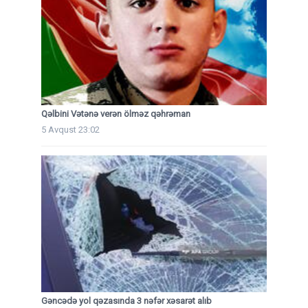
Qəlbini Vətənə verən ölməz qəhrəman
5 Avqust 23:02
Gəncədə yol qəzasında 3 nəfər xəsarət alıb