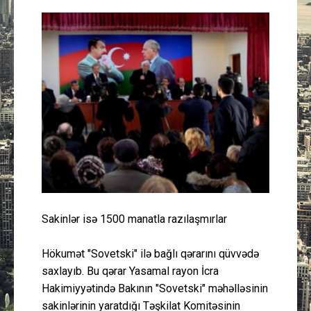
Güney Azərbaycan
Mədəniyyət
Müsahibə
İdman
Layihə
Gündəm
Sakinlər isə 1500 manatla razılaşmırlar
Cəmiyyət
Hökumət "Sovetski" ilə bağlı qərarını qüvvədə
Peşə etikası
saxlayıb. Bu qərar Yasamal rayon İcra
Hakimiyyətində Bakının "Sovetski" məhəlləsinin
Əlaqə
sakinlərinin yaratdığı Təşkilat Komitəsinin