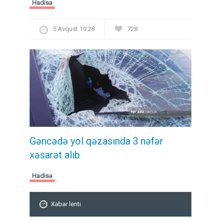
Hadisə
5 Avqust 19:28
728
Gəncədə yol qəzasında 3 nəfər
xəsarət alıb
Hadisə
Xəbər lenti