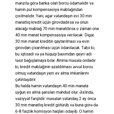
mənzilə görə banka olan borcu ödəməlidir və
həmin pul kompensasiya məbləğindən
çıxılmalıdır. Yəni, əgər vətəndaşın evi 30 min
manatlıq kredit üçün girovdadırsa və onun
alacağı məbləğ 70 min manatdırsa o zaman ona
40 min manat kompensasiya veriləcək. Digər,
30 min manat kreditin qaytarılması və evin
girovdan çıxarılması üçün ödəniləcək. Təbii ki,
bu iqtisadi və ya hüquqi baxımdan qeyri-adi
təsir bağışlamaya bilər. Amma məsələ ondadır
ki, kredit məbləğinin azaldılması əvvəl borcu
olmuş vətəndaşın yeni ev alma imkanlarını
çətinləşdirir.
Bu halda həmin vətəndaşın 40 min manata
uyğun ev alma şansları məhdud olur. Əslində,
vəziyyət fərqlidir: məsələn vətəndaş 2 ay öncə
30 min manatlıq kredit götürüb və buna görə də
6-8 faizlik komisyon haqları ödəyib. O həmin