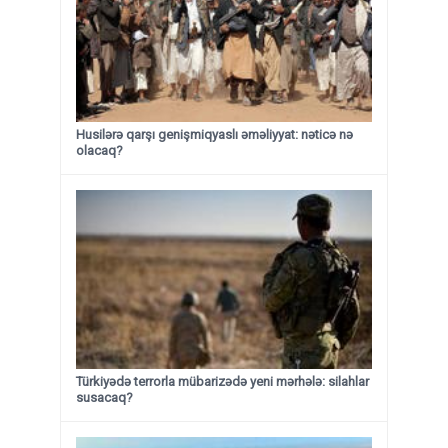
Husilərə qarşı genişmiqyaslı əməliyyat: nəticə nə
olacaq?
Türkiyədə terrorla mübarizədə yeni mərhələ: silahlar
susacaq?