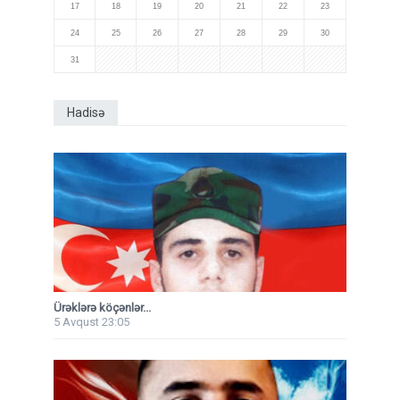
17
18
19
20
21
22
23
24
25
26
27
28
29
30
31
Hadisə
Ürəklərə köçənlər...
5 Avqust 23:05