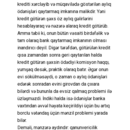
krediti xərcləyib və müqavilədə göstərilən aylıq
ödənişləri qaytarmaq imkanına malikdir. Yəni
kredit götürən şəxs öz aylıq gəlirlərini
hesablayaraq və nəzərə alaraq kredit götürüb.
Amma təbii ki, onun bütün vəsaiti birdəfəlik və
tam olaraq bank qaytarmaq imkanının olması
inandırıcı deyil. Digər tərəfdən, götürülən kredit
qısa zamandan sonra geri qaytarılan halda
kredit götürən şəxsin ödədiyi komisyon haqqı,
yumşaq desək, praktik olaraq batır. Əgər onun
evi sökülməsəydi, o zaman o aylıq ödənişləri
edərək sonradan evini girovdan da çıxara
bilərdi və bununla da evsiz qalmaq problemi ilə
üzləşməzdi. İndiki halda isə ödənişlər banka
vaxtından əvvəl həyata keçirildiyi üçün bu artıq
borclu vətəndaş üçün mənzil problemi yarada
bilər.
Deməli, mənzərə aydındır: qanunvericilik