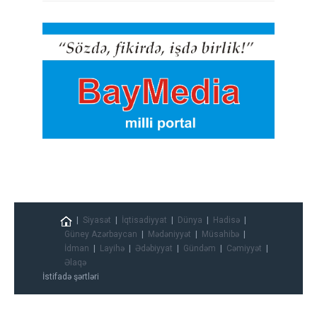
Siyasət
İqtisadiyyat
Dünya
Hadisə
Güney Azərbaycan
Mədəniyyət
Müsahibə
İdman
Layihə
Ədəbiyyat
Gündəm
Cəmiyyət
Əlaqə
İstifadə şərtləri