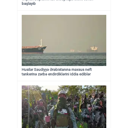
başlayıb
Husilər Səudiyyə Ərəbistanına məxsus neft
tankerinə zərbə endirdiklərini iddia ediblər