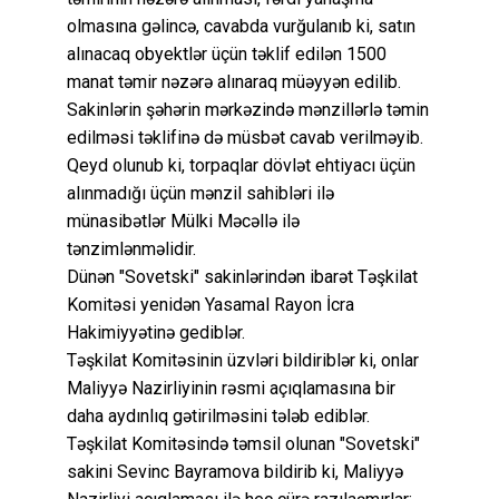
olmasına gəlincə, cavabda vurğulanıb ki, satın
alınacaq obyektlər üçün təklif edilən 1500
manat təmir nəzərə alınaraq müəyyən edilib.
Sakinlərin şəhərin mərkəzində mənzillərlə təmin
edilməsi təklifinə də müsbət cavab verilməyib.
Qeyd olunub ki, torpaqlar dövlət ehtiyacı üçün
alınmadığı üçün mənzil sahibləri ilə
münasibətlər Mülki Məcəllə ilə
tənzimlənməlidir.
Dünən "Sovetski" sakinlərindən ibarət Təşkilat
Komitəsi yenidən Yasamal Rayon İcra
Hakimiyyətinə gediblər.
Təşkilat Komitəsinin üzvləri bildiriblər ki, onlar
Maliyyə Nazirliyinin rəsmi açıqlamasına bir
daha aydınlıq gətirilməsini tələb ediblər.
Təşkilat Komitəsində təmsil olunan "Sovetski"
sakini Sevinc Bayramova bildirib ki, Maliyyə