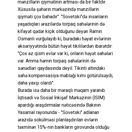
mənzillərin qiymətinin artması da bir faktdır.
Xüsusilə şəhərin mərkəzində mənzillərin
qiyməti çox bahadır". "Sovetski"də insanların
yaşadıqları ərazilərdə torpaq sahələrinin də
kifayət qədər kiçik olduğunu deyən Ramin
Osmanlı vurğulayıb ki, buradakı həyat evlərinin
əksəriyyətində bütün həyət tikililərdən ibarətdir:
"Çox az qism evlər var ki, onların həyət sahələri
var. Amma həmin torpaq sahələrinin də
sənədləri qaydasında deyil. Tikinti altındakı
sahə kompensasiya məbləği kimi götürülsəydi,
daha yaxşı olardı".
Burada isə daha bir məraqlı məqam yaranıb.
İqtisadi və Sosial İnkişaf Mərkəzinin (İSİM)
apardığı araşdırmalar nəticəsində Bakının
Yasamal rayonunda - "Sovetski" adlanan
ərazidə sökülməsi planlaşdırılan evlərin
təxminən 15%-nin bankların girovunda olduğu