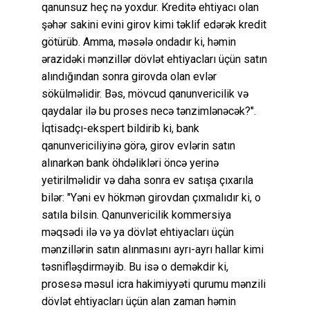
qanunsuz heç nə yoxdur. Kreditə ehtiyacı olan
şəhər sakini evini girov kimi təklif edərək kredit
götürüb. Amma, məsələ ondadır ki, həmin
ərazidəki mənzillər dövlət ehtiyacları üçün satın
alındığından sonra girovda olan evlər
sökülməlidir. Bəs, mövcud qanunvericilik və
qaydalar ilə bu proses necə tənzimlənəcək?".
İqtisadçı-ekspert bildirib ki, bank
qanunvericiliyinə görə, girov evlərin satın
alınarkən bank öhdəlikləri öncə yerinə
yetirilməlidir və daha sonra ev satışa çıxarıla
bilər: "Yəni ev hökmən girovdan çıxmalıdır ki, o
satıla bilsin. Qanunvericilik kommersiya
məqsədi ilə və ya dövlət ehtiyacları üçün
mənzillərin satın alınmasını ayrı-ayrı hallar kimi
təsnifləşdirməyib. Bu isə o deməkdir ki,
prosesə məsul icra hakimiyyəti qurumu mənzili
dövlət ehtiyacları üçün alan zaman həmin