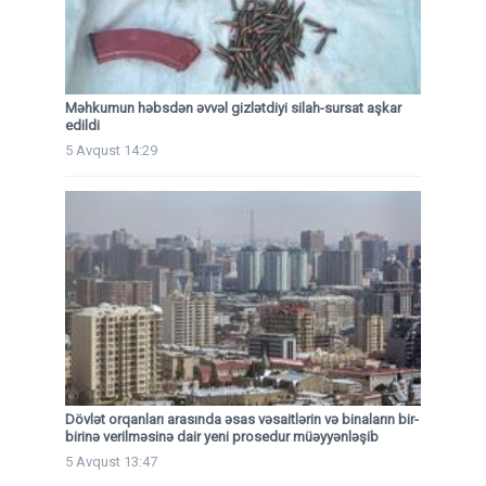
Məhkumun həbsdən əvvəl gizlətdiyi silah-sursat aşkar
edildi
5 Avqust 14:29
Dövlət orqanları arasında əsas vəsaitlərin və binaların bir-
birinə verilməsinə dair yeni prosedur müəyyənləşib
5 Avqust 13:47