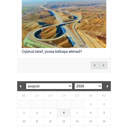
Üçüncü tərəf, yoxsa birbaşa etimad?
BE
ÇA
ÇƏ
CA
CÜ
ŞƏ
BZ
1
2
3
4
5
6
7
8
9
10
11
12
13
14
15
16