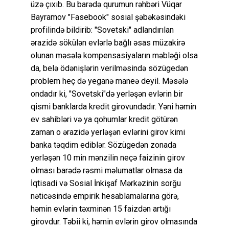
üzə çıxıb. Bu barədə qurumun rəhbəri Vüqar
Bayramov "Fasebook" sosial şəbəkəsindəki
profilində bildirib: "Sovetski" adlandırılan
ərazidə sökülən evlərlə bağlı əsas müzakirə
olunan məsələ kompensasiyaların məbləği olsa
da, belə ödənişlərin verilməsində sözügedən
problem heç də yeganə maneə deyil. Məsələ
ondadır ki, "Sovetski"də yerləşən evlərin bir
qismi banklarda kredit girovundadır. Yəni həmin
ev sahibləri və ya qohumlar kredit götürən
zaman o ərazidə yerləşən evlərini girov kimi
banka təqdim ediblər. Sözügedən zonada
yerləşən 10 min mənzilin neçə faizinin girov
olması barədə rəsmi məlumatlar olmasa da
İqtisadi və Sosial İnkişaf Mərkəzinin sorğu
nəticəsində empirik hesablamalarına görə,
həmin evlərin təxminən 15 faizdən artığı
girovdur. Təbii ki, həmin evlərin girov olmasında