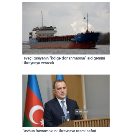
İsveç Rusiyanın "kölgə donanmasına" aid gəmini
Ukraynaya verəcək
Ceyhun Bayramovun Ukraynaya rəsmi səfəri