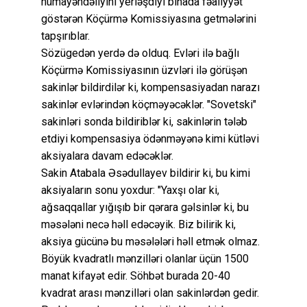
nümayəndəliyini yerləşdiyi binada fəaliyyət
göstərən Köçürmə Komissiyasına getmələrini
tapşırıblar.
Sözügedən yerdə də olduq. Evləri ilə bağlı
Köçürmə Komissiyasının üzvləri ilə görüşən
sakinlər bildirdilər ki, kompensasiyadan narazı
sakinlər evlərindən köçməyəcəklər. "Sovetski"
sakinləri sonda bildiriblər ki, sakinlərin tələb
etdiyi kompensasiya ödənməyənə kimi kütləvi
aksiyalara davam edəcəklər.
Sakin Atabala Əsədullayev bildirir ki, bu kimi
aksiyaların sonu yoxdur: "Yaxşı olar ki,
ağsaqqallar yığışıb bir qərara gəlsinlər ki, bu
məsələni necə həll edəcəyik. Biz bilirik ki,
aksiya gücünə bu məsələləri həll etmək olmaz.
Böyük kvadratlı mənzilləri olanlar üçün 1500
manat kifayət edir. Söhbət burada 20-40
kvadrat arası mənzilləri olan sakinlərdən gedir.