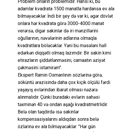
Problem onların problemidir. Hansı ki, bu
adamlar kvadrata 1500 manatla hardansa ev ala
bilməyəcəklər. İndi bir şey də var ki, əgər dövlət
onlara hər kvadrata görə 3000-4000 manat
verərsə, digər sakinlər də iri mənzillərini
oğullarının, nəvələrinin adlarına olmaqla
kvadratlara böləcəklər. Yəni bu məsələni həll
edərkən diqqətli olmaq lazımdır. Bir sakin kimi
etirazların şiddətlənməsini, camaatın əziyət
çəkməsini istəmirəm".
Ekspert Ramin Osmanlının sözlərinə görə,
söküntü ərazisində daha çox kiçik ölçülü fərdi
yaşayış evlərindən ibarət olması nəzərə
alınmalıdır. Çünki buradakı evlərin sahəsi
təxminən 40 və ondan aşağı kvadratmetrlidir.
Belə olan təqdirdə isə sakinlər
kompensasiyalarını aldıqdan sonra belə
özlərinə ev ala bilməyəcəklər: "Hər gün