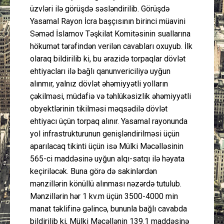
üzvləri ilə görüşdə səsləndirilib. Görüşdə
Yasamal Rayon İcra başçısının birinci müavini
Səməd İslamov Təşkilat Komitəsinin suallarına
hökumət tərəfindən verilən cavabları oxuyub. İlk
olaraq bildirilib ki, bu ərazidə torpaqlar dövlət
ehtiyacları ilə bağlı qanunvericiliyə uyğun
alınmır, yalnız dövlət əhəmiyyətli yolların
çəkilməsi, müdafiə və təhlükəsizlik əhəmiyyətli
obyektlərinin tikilməsi məqsədilə dövlət
ehtiyacı üçün torpaq alınır. Yasamal rayonunda
yol infrastrukturunun genişləndirilməsi üçün
aparılacaq tikinti üçün isə Mülki Məcəlləsinin
565-ci maddəsinə uyğun alqı-satqı ilə həyata
keçiriləcək. Buna görə də sakinlərdən
mənzillərin könüllü alınması nəzərdə tutulub.
Mənzillərin hər 1 kv.m üçün 3500-4000 min
manat təklifinə gəlincə, bununla bağlı cavabda
bildirilib ki, Mülki Məcəllənin 139.1 maddəsinə