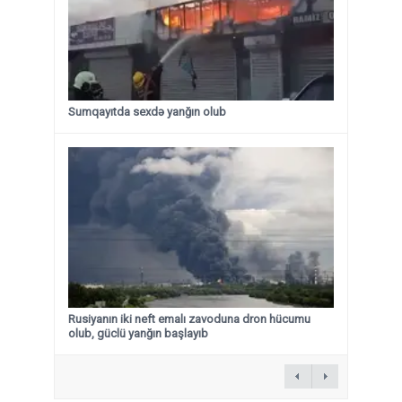
Sumqayıtda sexdə yanğın olub
Rusiyanın iki neft emalı zavoduna dron hücumu
olub, güclü yanğın başlayıb