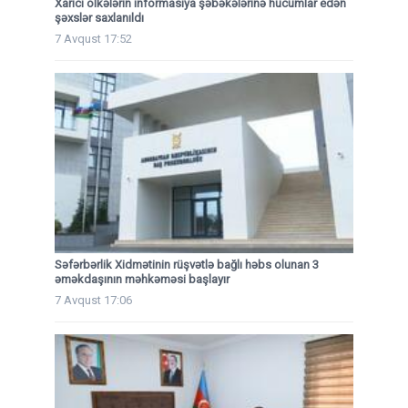
Xarici ölkələrin informasiya şəbəkələrinə hücumlar edən
şəxslər saxlanıldı
7 Avqust 17:52
Səfərbərlik Xidmətinin rüşvətlə bağlı həbs olunan 3
əməkdaşının məhkəməsi başlayır
7 Avqust 17:06