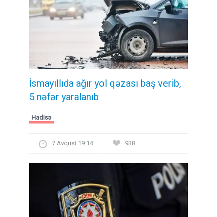
İsmayıllıda ağır yol qəzası baş verib,
5 nəfər yaralanıb
Hadisə
7 Avqust 19:14
938