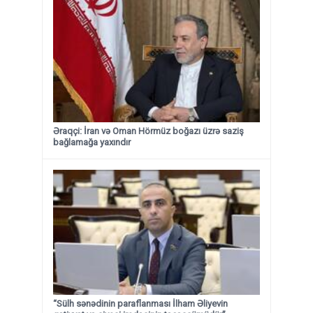
Əraqçi: İran və Oman Hörmüz boğazı üzrə saziş
bağlamağa yaxındır
“Sülh sənədinin paraflanması İlham Əliyevin