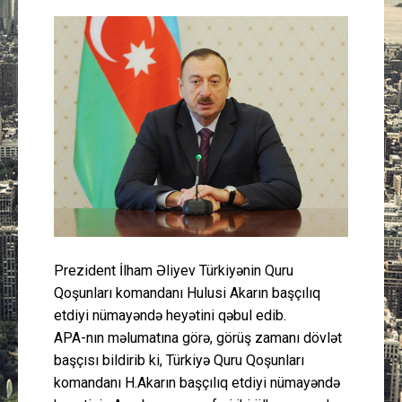
Güney Azərbaycan
Mədəniyyət
Müsahibə
İdman
Layihə
Gündəm
Prezident İlham Əliyev Türkiyənin Quru
Qoşunları komandanı Hulusi Akarın başçılıq
Cəmiyyət
etdiyi nümayəndə heyətini qəbul edib.
APA-nın məlumatına görə, görüş zamanı dövlət
Peşə etikası
başçısı bildirib ki, Türkiyə Quru Qoşunları
komandanı H.Akarın başçılıq etdiyi nümayəndə
Əlaqə