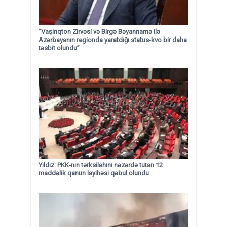
“Vaşinqton Zirvəsi və Birgə Bəyannamə ilə
Azərbayanın regionda yaratdığı status-kvo bir daha
təsbit olundu”
Yıldız: PKK-nın tərksilahını nəzərdə tutan 12
maddəlik qanun layihəsi qəbul olundu ​​​​​​​