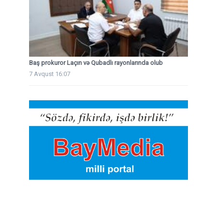
Baş prokuror Laçın və Qubadlı rayonlarında olub
7 Avqust 16:07