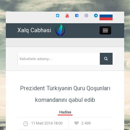
Xalq Cəbhəsi
Close
Siyasət
Prezident Türkiyənin Quru Qoşunları
İqtisadiyyat
komandanını qəbul edib
Dünya
Hadisə
Hadisə
11 Mart 2014 18:00
2 499