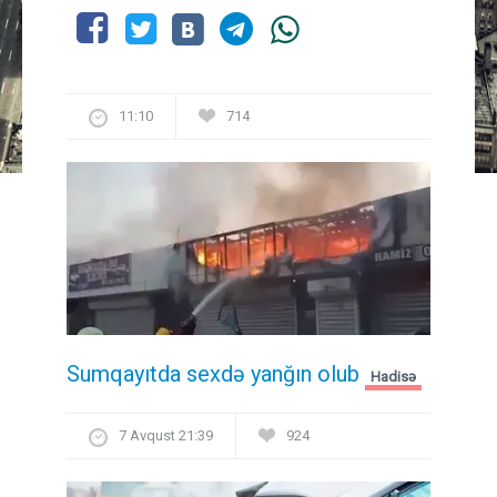
11:10
714
Sumqayıtda sexdə yanğın olub
Hadisə
7 Avqust 21:39
924