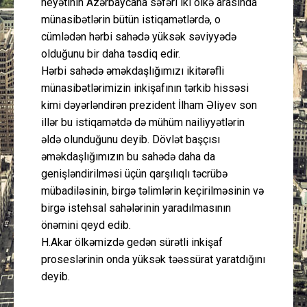
heyətinin Azərbaycana səfəri iki ölkə arasında
münasibətlərin bütün istiqamətlərdə, o
cümlədən hərbi sahədə yüksək səviyyədə
olduğunu bir daha təsdiq edir.
Hərbi sahədə əməkdaşlığımızı ikitərəfli
münasibətlərimizin inkişafının tərkib hissəsi
kimi dəyərləndirən prezident İlham Əliyev son
illər bu istiqamətdə də mühüm nailiyyətlərin
əldə olunduğunu deyib. Dövlət başçısı
əməkdaşlığımızın bu sahədə daha da
genişləndirilməsi üçün qarşılıqlı təcrübə
mübadiləsinin, birgə təlimlərin keçirilməsinin və
birgə istehsal sahələrinin yaradılmasının
önəmini qeyd edib.
H.Akar ölkəmizdə gedən sürətli inkişaf
proseslərinin onda yüksək təəssürat yaratdığını
deyib.