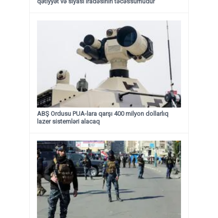
qətiyyət və siyasi iradəsinin təcəssümüdür”
ABŞ Ordusu PUA-lara qarşı 400 milyon dollarlıq
lazer sistemləri alacaq