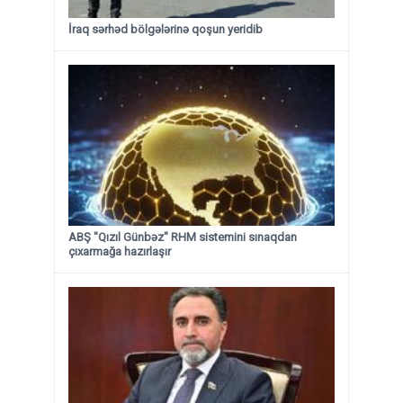
İraq sərhəd bölgələrinə qoşun yeridib
ABŞ "Qızıl Günbəz" RHM sistemini sınaqdan
çıxarmağa hazırlaşır