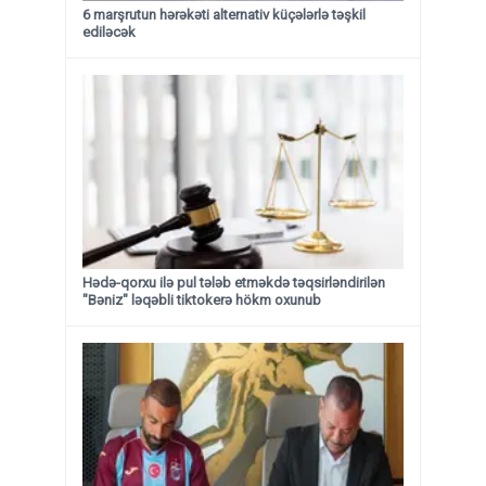
6 marşrutun hərəkəti alternativ küçələrlə təşkil
ediləcək
Hədə-qorxu ilə pul tələb etməkdə təqsirləndirilən
"Bəniz" ləqəbli tiktokerə hökm oxunub