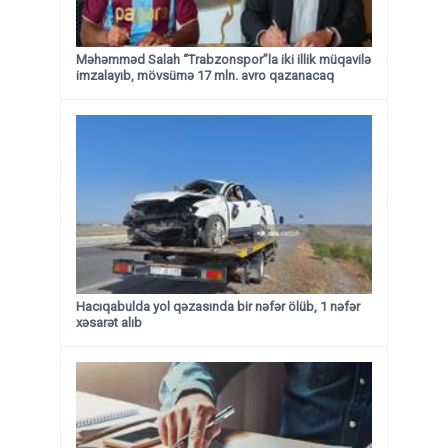
Məhəmməd Salah “Trabzonspor”la iki illik müqavilə
imzalayıb, mövsümə 17 mln. avro qazanacaq
Hacıqabulda yol qəzasında bir nəfər ölüb, 1 nəfər
xəsarət alıb