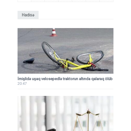
Hadisə
İmişlidə uşaq velosepedlə traktorun altında qalaraq ölüb
20:47