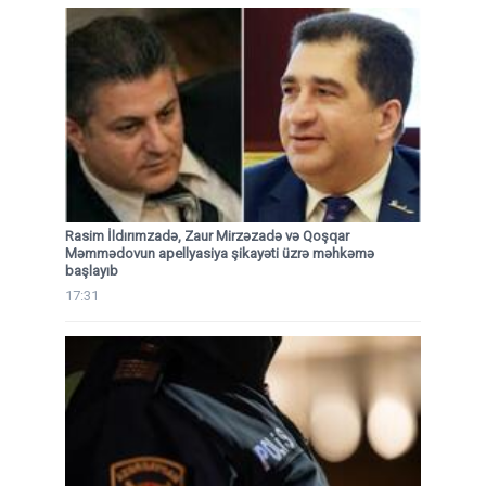
Rasim İldırımzadə, Zaur Mirzəzadə və Qoşqar
Məmmədovun apellyasiya şikayəti üzrə məhkəmə
başlayıb
17:31