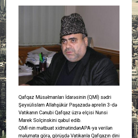
Güney Azərbaycan
Mədəniyyət
Müsahibə
İdman
Layihə
Gündəm
Qafqaz Müsəlmanları İdarəsinin (QMİ) sədri
Cəmiyyət
Şeyxülislam Allahşükür Paşazadə aprelin 3-də
Vatikanın Cənubi Qafqaz üzrə elçisi Nunsi
Peşə etikası
Marek Solçinskini qəbul edib.
QMİ-nin mətbuat xidmətindənAPA-ya verilən
Əlaqə
məlumata görə, görüşdə Vatikanla Qafqazın dini