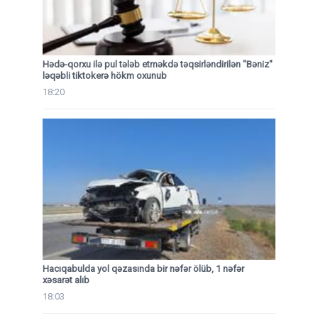
Hədə-qorxu ilə pul tələb etməkdə təqsirləndirilən "Bəniz"
ləqəbli tiktokerə hökm oxunub
18:20
Hacıqabulda yol qəzasında bir nəfər ölüb, 1 nəfər
xəsarət alıb
18:03