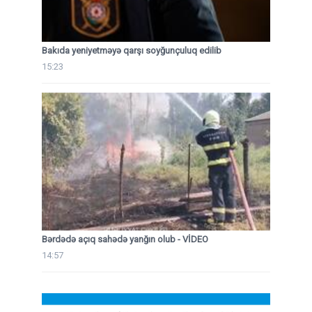
Bakıda yeniyetməyə qarşı soyğunçuluq edilib
15:23
Bərdədə açıq sahədə yanğın olub - VİDEO
14:57