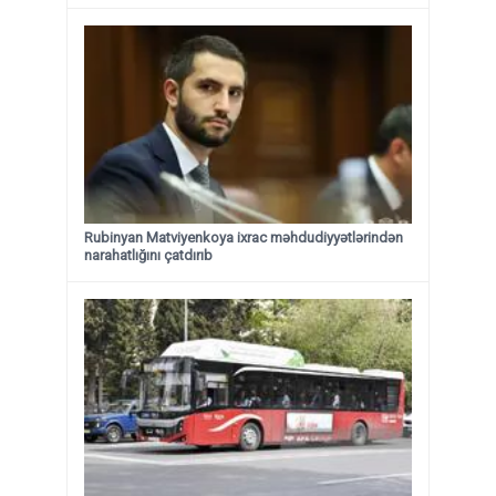
Rubinyan Matviyenkoya ixrac məhdudiyyətlərindən
narahatlığını çatdırıb