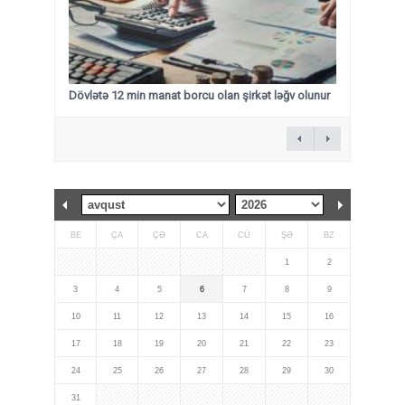
Dövlətə 12 min manat borcu olan şirkət ləğv olunur
BE
ÇA
ÇƏ
CA
CÜ
ŞƏ
BZ
1
2
3
4
5
6
7
8
9
10
11
12
13
14
15
16
17
18
19
20
21
22
23
24
25
26
27
28
29
30
31