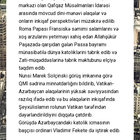
mərkəzi olan Qafqaz Müsəlmanları İdarəsi
arasında mövcud dini-mənəvi əlaqələr və
onların inkişaf perspektivləri müzakirə edilib.
Roma Papası Fransiskə səmimi salamlarını və
xoş arzularını yetirməyi xahiş edən Allahşükür
Paşazadə qarşıdan gələn Pasxa bayramı
münasibətilə dünya katoliklərini təbrik edib və
Zati-müqəddəslərinə təbrik məktubunu elçiyə
təqdim edib.
Nunsi Marek Solçinski görüş imkanına görə
QMİ sədrinə minnətdarlığını bildirib, Vatikan-
Azərbaycan əlaqələrinin yüksək səviyyəsindən
razılıq ifadə edib və bu əlaqələrin inkişafında
Şeyxülislamın rolunun Vatikan tərəfindən
dəyərləndirildiyini diqqətə çatdırıb.
Görüşdə Azərbaycandakı katolik icmasının
başçısı ordinari Vladimir Fekete də iştirak edib.