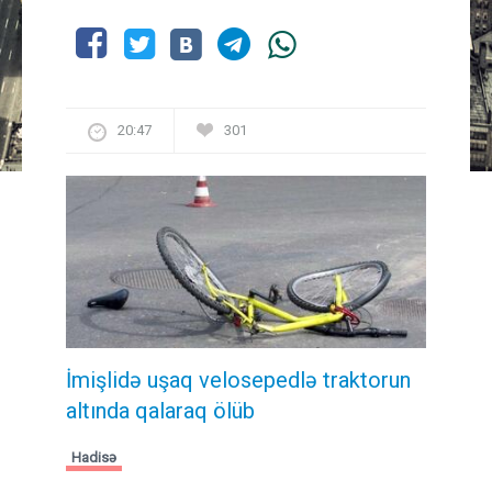
20:47
301
İmişlidə uşaq velosepedlə traktorun
altında qalaraq ölüb
Hadisə