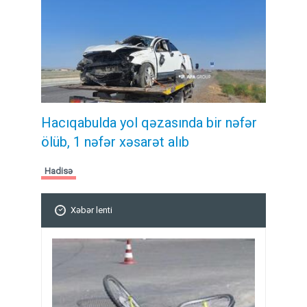
Hacıqabulda yol qəzasında bir nəfər
ölüb, 1 nəfər xəsarət alıb
Hadisə
Xəbər lenti