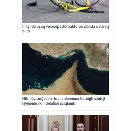
İmişlidə uşaq velosepedlə traktorun altında qalaraq
ölüb
Hörmüz boğazının idarə olunması ilə bağlı strateji
layihənin ilkin detalları açıqlanıb