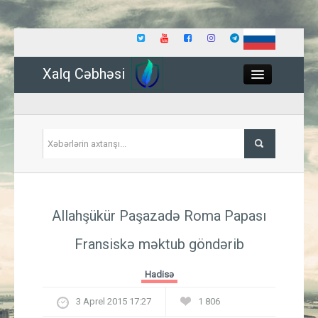
Xalq Cəbhəsi
Close
Siyasət
Allahşükür Paşazadə Roma Papası
İqtisadiyyat
Fransiskə məktub göndərib
Dünya
Hadisə
Hadisə
3 Aprel 2015 17:27
1 806