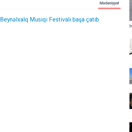
Mədəniyyət
Beynəlxalq Musiqi Festivalı başa çatıb
İ