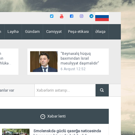
n
Layihə
Gündəm
Cəmiyyət
Peşə etikası
Əlaqə
n
“Beynəxalq hüquq
ın
baxımından İsrail
əhlükə
məsuliyyət daşımalıdır”
6 Avqust 12:52
r var
İmişlidə uşaq velosepedlə 
Xəbər lenti
Smolenskdə güclü qasırğa nəticəsində