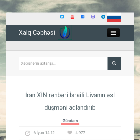
Xalq Cəbhəsi
Close
Siyasət
İran XİN rəhbəri İsraili Livanın əsl
İqtisadiyyat
düşməni adlandırıb
Dünya
Gündəm
Hadisə
6 İyun 14:12
4 977