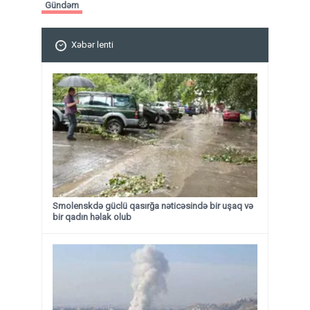
Gündəm
Xəbər lenti
Smolenskdə güclü qasırğa nəticəsində bir uşaq və
bir qadın həlak olub