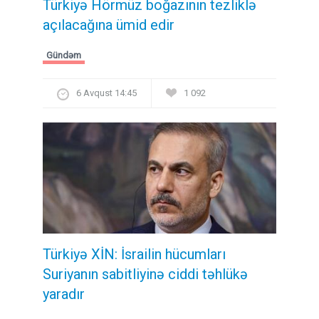
Türkiyə Hörmüz boğazının tezliklə
açılacağına ümid edir
Gündəm
6 Avqust 14:45
1 092
Türkiyə XİN: İsrailin hücumları
Suriyanın sabitliyinə ciddi təhlükə
yaradır