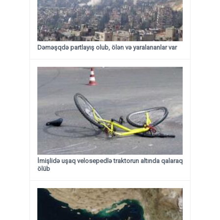
Dəməşqdə partlayış olub, ölən və yaralananlar var
İmişlidə uşaq velosepedlə traktorun altında qalaraq
ölüb