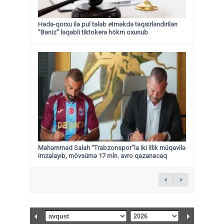
Hədə-qorxu ilə pul tələb etməkdə təqsirləndirilən
"Bəniz" ləqəbli tiktokerə hökm oxunub
Məhəmməd Salah “Trabzonspor”la iki illik müqavilə
imzalayıb, mövsümə 17 mln. avro qazanacaq