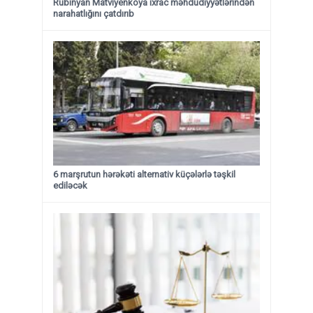
Rubinyan Matviyenkoya ixrac məhdudiyyətlərindən
narahatlığını çatdırıb
6 marşrutun hərəkəti alternativ küçələrlə təşkil
ediləcək