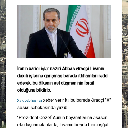
Güney Azərbaycan
Mədəniyyət
Müsahibə
İdman
Layihə
İranın xarici işlər naziri Abbas Əraqçi Livanın
daxili işlərinə qarışmaq barədə ittihamları rədd
Gündəm
edərək, bu ölkənin əsl düşməninin İsrail
olduğunu bildirib.
Cəmiyyət
xəbər verir ki, bu barədə Əraqçi "X"
Xalqcebhesi.az
sosial şəbəkəsində yazıb.
Peşə etikası
"Prezident Cozef Aunun bəyanatlarına əsasən
Əlaqə
elə düşünmək olar ki, Livanın beşdə birini işğal