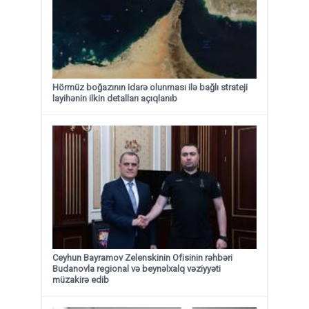
Hörmüz boğazının idarə olunması ilə bağlı strateji
layihənin ilkin detalları açıqlanıb
Ceyhun Bayramov Zelenskinin Ofisinin rəhbəri
Budanovla regional və beynəlxalq vəziyyəti
müzakirə edib