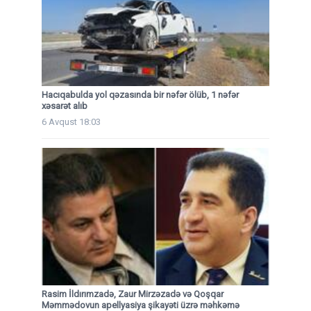
Hacıqabulda yol qəzasında bir nəfər ölüb, 1 nəfər
xəsarət alıb
6 Avqust 18:03
Rasim İldırımzadə, Zaur Mirzəzadə və Qoşqar
Məmmədovun apellyasiya şikayəti üzrə məhkəmə