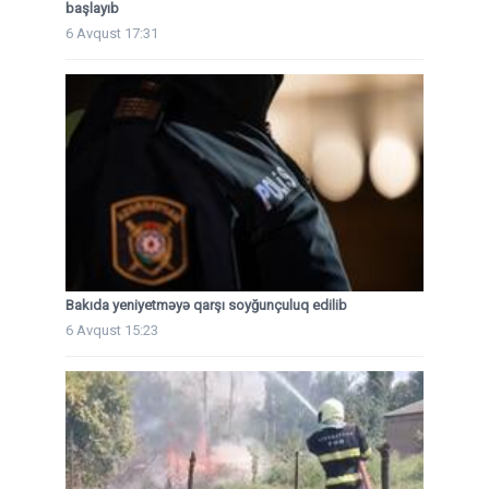
başlayıb
6 Avqust 17:31
Bakıda yeniyetməyə qarşı soyğunçuluq edilib
6 Avqust 15:23