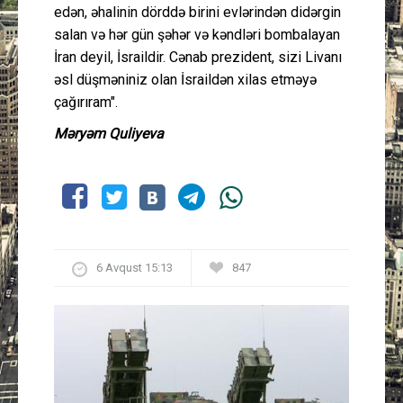
edən, əhalinin dörddə birini evlərindən didərgin
salan və hər gün şəhər və kəndləri bombalayan
İran deyil, İsraildir. Cənab prezident, sizi Livanı
əsl düşməniniz olan İsraildən xilas etməyə
çağırıram".
Məryəm Quliyeva
6 Avqust 15:13
847