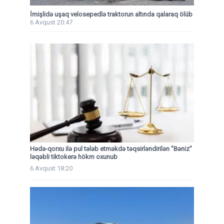
İmişlidə uşaq velosepedlə traktorun altında qalaraq ölüb
6 Avqust 20:47
Hədə-qorxu ilə pul tələb etməkdə təqsirləndirilən "Bəniz"
ləqəbli tiktokerə hökm oxunub
6 Avqust 18:20