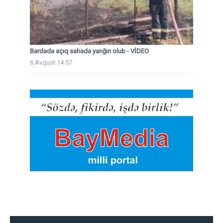
Bərdədə açıq sahədə yanğın olub - VİDEO
6 Avqust 14:57