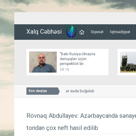
Xalq Cəbhəsi
Siyasət
İqtisadiyyat
"Bakı Rusiya-Ukrayna
danışıqları üçün
perspektivli bir
platformadır"
08:18
Beyləqanda bir nəfər suda boğulub
Son dəqiqə
Rövnəq Abdullayev: Azərbaycanda sənaye 
tondan çox neft hasil edilib