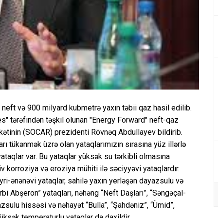
eft və 900 milyard kubmetrə yaxın təbii qaz hasil edilib.
" tərəfindən təşkil olunan "Energy Forward" neft-qaz
kətinin (SOCAR) prezidenti Rövnəq Abdullayev bildirib.
arı tükənmək üzrə olan yataqlarımızın sırasına yüz illərlə
 yataqlar var. Bu yataqlar yüksək su tərkibli olmasına
 korroziya və eroziya mühiti ilə səciyyəvi yataqlardır.
eyri-ənənəvi yataqlar, sahilə yaxın yerləşən dayazsulu və
bi Abşeron” yataqları, nəhəng “Neft Daşları”, “Səngəçal-
azsulu hissəsi və nəhayət “Bulla”, “Şahdəniz”, “Ümid”,
üksək temperaturlu yataqlar da daxildir.