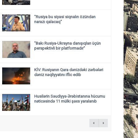
"Rusiya bu siyasi siqnalın özündən
narazı qalacaq"
"Bakı Rusiya-Ukrayna danışıqları üçün
perspektivli bir platformadır"
KİV: Rusiyanın Qara dənizdəki zərbələri
dəniz nəqliyyatını iflic edib
Husilərin Səudiyyə Ərəbistanına hücumu
nəticəsində 11 mülki şəxs yaralanıb