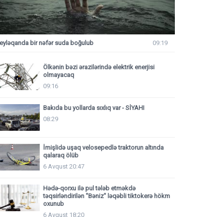
eyləqanda bir nəfər suda boğulub
09:19
Ölkənin bəzi ərazilərində elektrik enerjisi
olmayacaq
09:16
Bakıda bu yollarda sıxlıq var - SİYAHI
08:29
İmişlidə uşaq velosepedlə traktorun altında
qalaraq ölüb
6 Avqust 20:47
Hədə-qorxu ilə pul tələb etməkdə
təqsirləndirilən "Bəniz" ləqəbli tiktokerə hökm
oxunub
6 Avqust 18:20