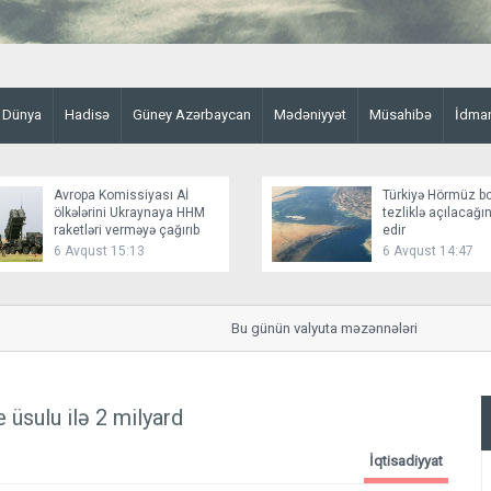
Dünya
Hadisə
Güney Azərbaycan
Mədəniyyət
Müsahibə
İdma
Avropa Komissiyası Aİ
Türkiyə Hörmüz b
ölkələrini Ukraynaya HHM
tezliklə açılacağ
raketləri verməyə çağırıb
edir
6 Avqust 15:13
6 Avqust 14:47
Bu günün valyuta məzənnələri
üsulu ilə 2 milyard
İqtisadiyyat