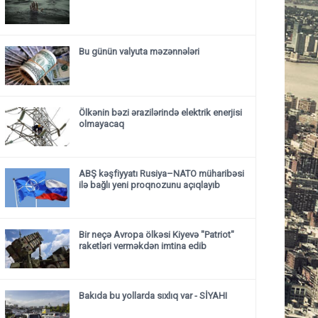
Bu günün valyuta məzənnələri
Ölkənin bəzi ərazilərində elektrik enerjisi
olmayacaq
ABŞ kəşfiyyatı Rusiya–NATO müharibəsi
ilə bağlı yeni proqnozunu açıqlayıb
Bir neçə Avropa ölkəsi Kiyevə "Patriot"
raketləri verməkdən imtina edib
Bakıda bu yollarda sıxlıq var - SİYAHI