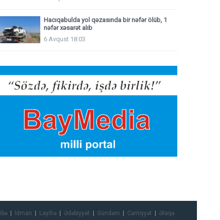
Hacıqabulda yol qəzasında bir nəfər ölüb, 1
nəfər xəsarət alıb
6 Avqust 18:03
ibə
İdman
Layihə
Ədəbiyyat
Gündəm
Cəmiyyət
Əlaqə