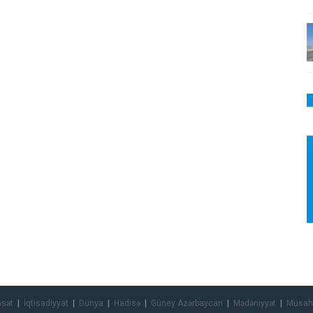
asət
İqtisadiyyat
Dünya
Hadisə
Güney Azərbaycan
Mədəniyyət
Müsah