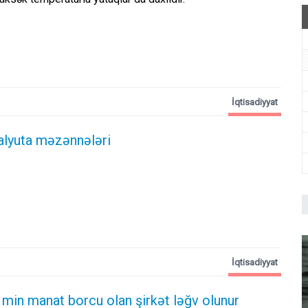
İqtisadiyyat
alyuta məzənnələri
İqtisadiyyat
 min manat borcu olan şirkət ləğv olunur