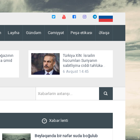
n
Layihə
Gündəm
Cəmiyyət
Peşə etikası
Əlaqə
oğazının
Türkiyə XİN: İsrailin
ına ümid
hücumları Suriyanın
sabitliyinə ciddi təhlükə
yaradır
6 Avqust 14:45
Ölkənin bəzi ərazilərində e
Xəbər lenti
Beyləqanda bir nəfər suda boğulub