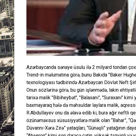
Azərbaycanda sənaye üsulu ilə 2 milyard tondan çox n
Trend-in məlumatına görə, bunu Bakıda "Baker Hughes
texnologiyası tədbirində Azərbaycan Dövlət Neft Şir
Onun sözlərinə görə, bu gün işlənmədə, lakin ehtiyatl
tarixə malik "Bibiheybət", "Balaxanı", "Suraxanı" kimi
baxmayaraq hələ də məhsuldar laylara malik, aqressiv
R.Abdullayev onu da əlavə edib ki, bura ağır neftli q
özünəməxsus xüsusiyyətlərə malik olan “Bahar”, “Qər
Düvannı-Xərə Zirə” yataqları, “Günəşli” yatağının day
“Abşeron” kimi son dərəcə çətin, yüksək təzyiqli və y