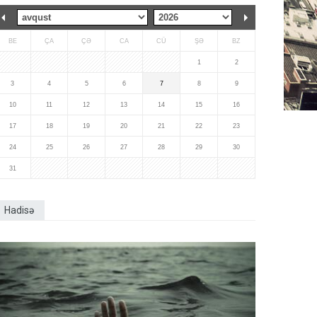
BE
ÇA
ÇƏ
CA
CÜ
ŞƏ
BZ
1
2
3
4
5
6
7
8
9
10
11
12
13
14
15
16
17
18
19
20
21
22
23
24
25
26
27
28
29
30
31
Hadisə